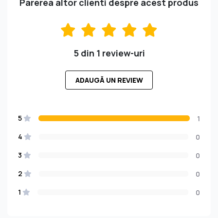
Parerea altor clienti despre acest produs
5 din 1 review-uri
ADAUGĂ UN REVIEW
5
1
4
0
3
0
2
0
1
0