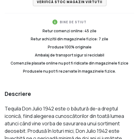
VERIFICĂ STOC MAGAZIN VIRTUTII
BINE DE STIUT
Retur comenzi online: 45 zile
Retur achizitii din magazinele fizice: 7 zile
Produse 100% originale
Ambalaj de transport sigur si reciclabil
Comenzile plasate online nu pot fi ridicate din magazinele fizice
Produsele nu pot fi rezervate în magazinele fizice.
Descriere
Tequila Don Julio 1942 este o băutură de-a dreptul
iconică, fiind alegerea cunoscătorilor din toată lumea
atunci când vine vorba de savurarea unui sortiment
deosebit. Produsă în loturi mici, Don Julio 1942 este
învechită pe o perioadă minimă de doi ani şi jumătate.