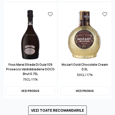
Foss Marai Strada Di Guia 109
Mozart Gold Chocolate Cream
Prosecco Valdobbiadene DOCG
0.5L
Brut 0.75L
50CL / 17%
75CL / 11%
VEZI PRODUS
VEZI PRODUS
VEZI TOATE RECOMANDARILE