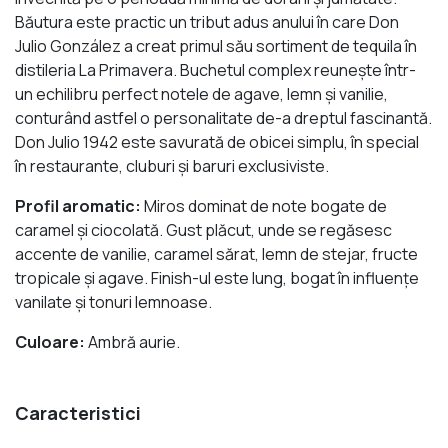
Băutura este practic un tribut adus anului în care Don
Julio González a creat primul său sortiment de tequila în
distileria La Primavera. Buchetul complex reuneşte într-
un echilibru perfect notele de agave, lemn şi vanilie,
conturând astfel o personalitate de-a dreptul fascinantă.
Don Julio 1942 este savurată de obicei simplu, în special
în restaurante, cluburi şi baruri exclusiviste.
Profil aromatic:
Miros dominat de note bogate de
caramel şi ciocolată. Gust plăcut, unde se regăsesc
accente de vanilie, caramel sărat, lemn de stejar, fructe
tropicale şi agave. Finish-ul este lung, bogat în influenţe
vanilate şi tonuri lemnoase.
Culoare:
Ambră aurie.
Caracteristici