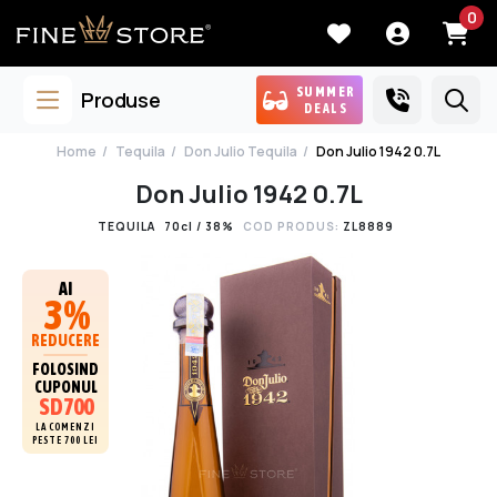
0
SUMMER
Produse
DEALS
Home
Tequila
Don Julio Tequila
Don Julio 1942 0.7L
Don Julio 1942 0.7L
TEQUILA
70cl / 38%
COD PRODUS:
ZL8889
AI
3%
REDUCERE
FOLOSIND
CUPONUL
SD700
LA COMENZI
PESTE 700 LEI