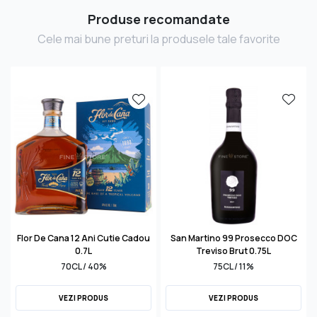
Produse recomandate
Cele mai bune preturi la produsele tale favorite
Flor De Cana 12 Ani Cutie Cadou
San Martino 99 Prosecco DOC
0.7L
Treviso Brut 0.75L
70CL / 40%
75CL / 11%
VEZI PRODUS
VEZI PRODUS