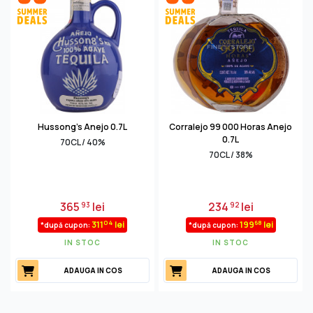
Hussong's Anejo 0.7L
Corralejo 99 000 Horas Anejo
0.7L
70CL / 40%
70CL / 38%
365
lei
234
lei
93
92
04
68
311
lei
199
lei
*după cupon:
*după cupon:
IN STOC
IN STOC
ADAUGA IN COS
ADAUGA IN COS