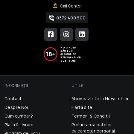
Call Center
0372 400 500
NU VINDEM
BĂUTURI
18+
ALCOOLICE
PERSOANELOR
SUB 18 ANI
INFORMAŢII
UTILE
Contact
Aboneaza-te la Newsletter
Despre Noi
Harta site
Cum cumpar?
Termeni & Conditii
Plata & Livrare
Prelucrarea datelor
cu caracter personal
Program de lucru