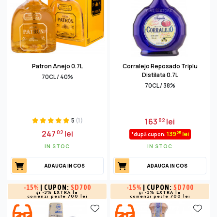
Patron Anejo 0.7L
Corralejo Reposado Triplu
Distilata 0.7L
70CL / 40%
70CL / 38%
5
(1)
163
lei
82
247
lei
02
25
139
lei
*după cupon:
IN STOC
IN STOC
ADAUGA IN COS
ADAUGA IN COS
-
15%
| CUPON:
SD700
-
15%
| CUPON:
SD700
și -3% EXTRA la
și -3% EXTRA la
comenzi peste 700 lei
comenzi peste 700 lei