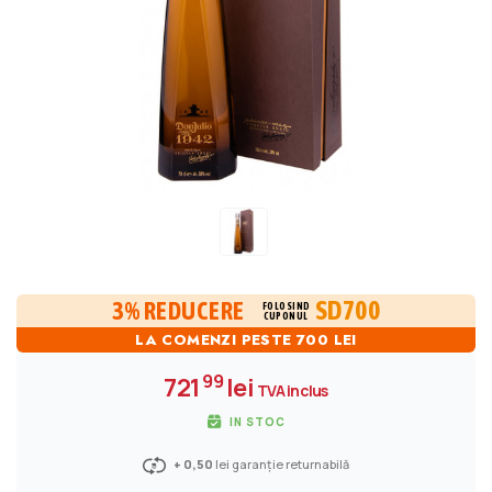
SD700
3% REDUCERE
FOLOSIND
CUPONUL
LA COMENZI PESTE 700 LEI
99
721
lei
TVA inclus
IN STOC
+ 0,50
lei garanție returnabilă