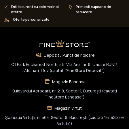
Esti la curent cu cele mai noi
Primesti cupoane de
oferte
reducere
Oferte personalizate
Depozit / Punct de ridicare
CTPark Bucharest North, str. Vila Ana, nr. 6, cladire BUN2,
Afumati, Ilfov (cautati “FineStore Depozit”)
Magazin Baneasa
Bulevardul Aerogarii, nr. 2-8, Sector 1, Bucureşti (cautati
“FineStore Baneasa”)
Magazin Virtutii
Șoseaua Virtuții, nr 56E, Sector 6, București (cautati “FineStore
Virtutii”)