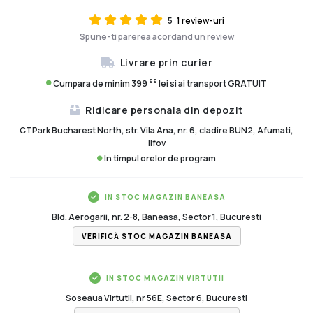
5
1 review-uri
Spune-ti parerea acordand un review
Livrare prin curier
99
Cumpara de minim 399
lei si ai transport GRATUIT
Ridicare personala din depozit
CTPark Bucharest North, str. Vila Ana, nr. 6, cladire BUN2, Afumati,
Ilfov
In timpul orelor de program
IN STOC MAGAZIN BANEASA
Bld. Aerogarii, nr. 2-8, Baneasa, Sector 1, Bucuresti
VERIFICĂ STOC MAGAZIN BANEASA
IN STOC MAGAZIN VIRTUTII
Soseaua Virtutii, nr 56E, Sector 6, Bucuresti