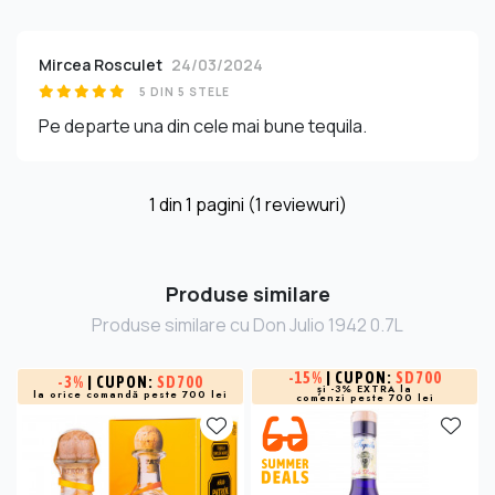
Mircea Rosculet
24/03/2024
5 DIN 5 STELE
Pe departe una din cele mai bune tequila.
1
din
1
pagini (1 reviewuri)
Produse similare
Produse similare cu Don Julio 1942 0.7L
-
15%
| CUPON:
SD700
-
3%
| CUPON:
SD700
și -3% EXTRA la
la orice comandă peste 700 lei
comenzi peste 700 lei