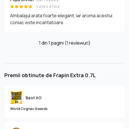
5 DIN 5 STELE
Ambalajul arata foarte elegant, iar aroma acestui
coniac este incantatoare.
1
din
1
pagini (1 reviewuri)
Premii obtinute de Frapin Extra 0.7L
Best XO
World Cognac Awards