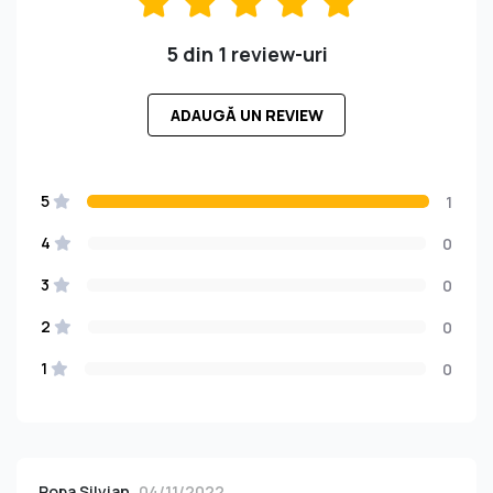
5 din 1 review-uri
ADAUGĂ UN REVIEW
5
1
4
0
3
0
2
0
1
0
Popa Silvian
04/11/2022