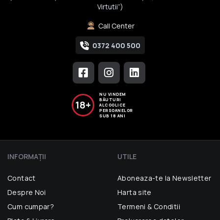
Virtutii”)
Call Center
0372 400 500
NU VINDEM
BĂUTURI
18+
ALCOOLICE
PERSOANELOR
SUB 18 ANI
INFORMAŢII
UTILE
Contact
Aboneaza-te la Newsletter
Despre Noi
Harta site
Cum cumpar?
Termeni & Conditii