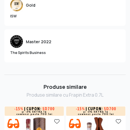
Gold
ISW
Master 2022
The Spirits Business
Produse similare
Produse similare cu Frapin Extra 0.7L
-
15%
| CUPON:
SD700
-
15%
| CUPON:
SD700
și -3% EXTRA la
și -3% EXTRA la
comenzi peste 700 lei
comenzi peste 700 lei