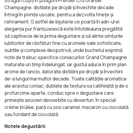
struguri copţi în podgorii Premier Cru Grande
Champagne, distilate pe drojdii şi învechite decade
întregi în pivniţe uscate, pentru a dezvolta fineţe şi
rafinament. O astfel de bijuterie ce poartă în adn-ul ei
eleganţa pur franţuzească este întotdeauna pregătită
să captiveze de la prima degustare şi să alinte simţurile
iubitorilor de răsfăţuri fine cu aromele sale sofisticate,
subtile şi complexe deopotrivă, unde buchetul exprimă
note de trabuc specifice coniacurilor Grand Champagne
maturate un timp îndelungat, iar gustul aduce în prim plan
arome de rancio, datorate distilării pe drojdii şi învechirii
de-a lungul mai multor decade. Toate calităţile aromatice
ale acestui coniac, dublate de textura sa catifelată şi de o
profunzime aparte, conduc spre o degustare care
primeşte asocieri deosebite cu deserturi, în special
crème brûlée, pară cu sos caramel, macaron cu ciocolată
sau fondant de ciocolată.
Notele degustării: