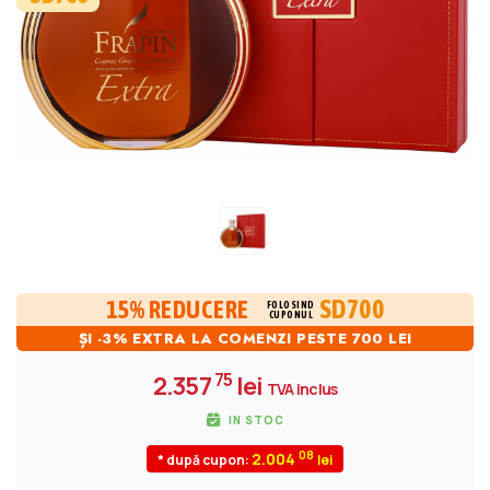
SD700
15% REDUCERE
FOLOSIND
CUPONUL
ȘI -3% EXTRA LA COMENZI PESTE 700 LEI
75
2.357
lei
TVA inclus
IN STOC
08
2.004
* după cupon: