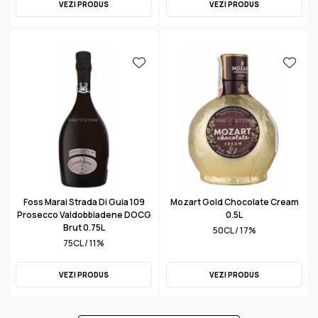
VEZI PRODUS
VEZI PRODUS
Foss Marai Strada Di Guia 109
Mozart Gold Chocolate Cream
Prosecco Valdobbiadene DOCG
0.5L
Brut 0.75L
50CL / 17%
75CL / 11%
VEZI PRODUS
VEZI PRODUS