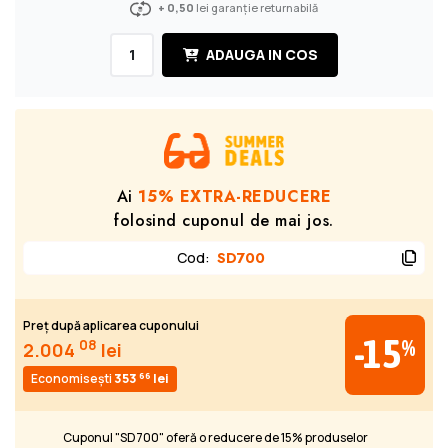
+ 0,50
lei garanție returnabilă
ADAUGA IN COS
Ai
15% EXTRA-REDUCERE
folosind cuponul de mai jos.
Cod
:
SD700
Preț după aplicarea cuponului
-15
%
08
2.004
lei
66
Economisești
353
lei
Cuponul "SD700" oferă o reducere de 15% produselor