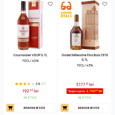
Courvoisier VSOP 0.7L
Godet Millesime Fins Bois 1970
0.7L
70CL / 40%
70CL / 43%
3.6
(11)
3.177
lei
21
192
lei
03
63
2.700
lei
*după cupon:
IN STOC
IN STOC
ADAUGA IN COS
ADAUGA IN COS