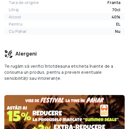
Tara de origine
Franta
Litraj
70cl
Alcool
40%
Pentru
EL
Cu Pahar
Nu
Alergeni
Te rugăm să verifici întotdeauna eticheta înainte de a
consuma un produs, pentru a preveni eventuale
sensibilități sau intoleranțe.