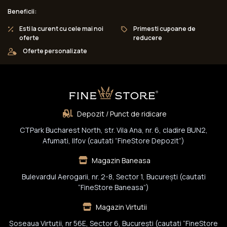
Beneficii:
Esti la curent cu cele mai noi
Primesti cupoane de
oferte
reducere
Oferte personalizate
Depozit / Punct de ridicare
CTPark Bucharest North, str. Vila Ana, nr. 6, cladire BUN2,
Afumati, Ilfov (cautati “FineStore Depozit”)
Magazin Baneasa
Bulevardul Aerogarii, nr. 2-8, Sector 1, Bucureşti (cautati
“FineStore Baneasa”)
Magazin Virtutii
Șoseaua Virtuții, nr 56E, Sector 6, București (cautati “FineStore