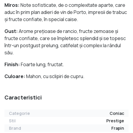
Miros:
Note sofisticate, de o complexitate aparte, care
aduc în prim plan adieri de vin de Porto, impresii de trabuc
şi fructe confiate, în special caise.
Gust:
Arome preţioase de rancio, fructe zemoase şi
fructe confiate, care se împletesc splendid şi se topesc
într-un postgust prelung, catifelat şi complex la rândul
său.
Finish:
Foarte lung, fructat.
Culoare:
Mahon, cu sclipiri de cupru.
Caracteristici
Categorie
Coniac
Stil
Prestige
Brand
Frapin