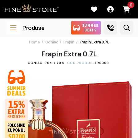
0
SUMMER
Produse
DEALS
Home
Coniac
Frapin
Frapin Extra 0.7L
Frapin Extra 0.7L
CONIAC
70cl / 40%
COD PRODUS:
FR0009
15%
EXTRA
REDUCERE
FOLOSIND
CUPONUL
SD700