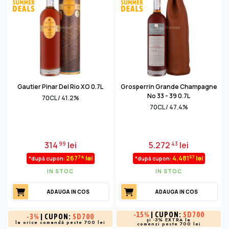
Gautier Pinar Del Rio XO 0.7L
Grosperrin Grande Champagne
No 33 - 39 0.7L
70CL / 41.2%
70CL / 47.4%
314
lei
5.272
lei
99
43
74
57
267
lei
4.481
lei
*după cupon:
*după cupon:
IN STOC
IN STOC
ADAUGA IN COS
ADAUGA IN COS
-
15%
| CUPON:
SD700
-
3%
| CUPON:
SD700
și -3% EXTRA la
la orice comandă peste 700 lei
comenzi peste 700 lei