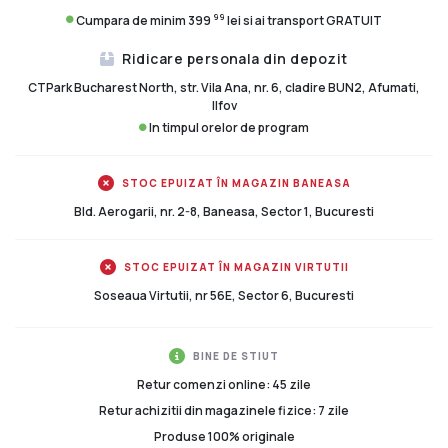
99
Cumpara de minim 399
lei si ai transport GRATUIT
Ridicare personala din depozit
CTPark Bucharest North, str. Vila Ana, nr. 6, cladire BUN2, Afumati,
Ilfov
In timpul orelor de program
STOC EPUIZAT ÎN MAGAZIN BANEASA
Bld. Aerogarii, nr. 2-8, Baneasa, Sector 1, Bucuresti
STOC EPUIZAT ÎN MAGAZIN VIRTUTII
Soseaua Virtutii, nr 56E, Sector 6, Bucuresti
BINE DE STIUT
Retur comenzi online: 45 zile
Retur achizitii din magazinele fizice: 7 zile
Produse 100% originale