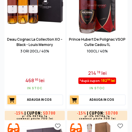
Deau Cognac La Collection XO -
Prince Hubert De Polignac VSOP
Black - Louis Memory
Cutie Cadou 1L
3 ORI 20CL / 40%
100CL / 40%
214
lei
78
468
lei
95
56
182
lei
*după cupon:
IN STOC
IN STOC
ADAUGA IN COS
ADAUGA IN COS
-
15%
| CUPON:
SD700
-
15%
| CUPON:
SD700
și -3% EXTRA la
și -3% EXTRA la
comenzi peste 700 lei
comenzi peste 700 lei