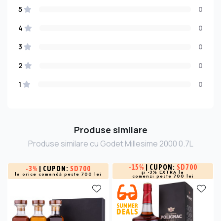
5
0
4
0
3
0
2
0
1
0
Produse similare
Produse similare cu Godet Millesime 2000 0.7L
-
15%
| CUPON:
SD700
-
3%
| CUPON:
SD700
și -3% EXTRA la
la orice comandă peste 700 lei
comenzi peste 700 lei