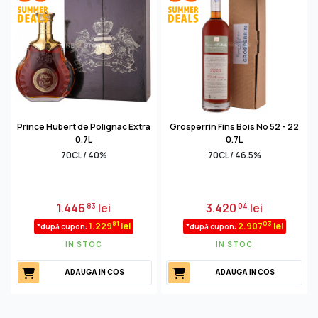
Prince Hubert de Polignac Extra
Grosperrin Fins Bois No 52 - 22
0.7L
0.7L
70CL / 40%
70CL / 46.5%
1.446
lei
3.420
lei
83
04
81
03
1.229
lei
2.907
lei
*după cupon:
*după cupon:
IN STOC
IN STOC
ADAUGA IN COS
ADAUGA IN COS