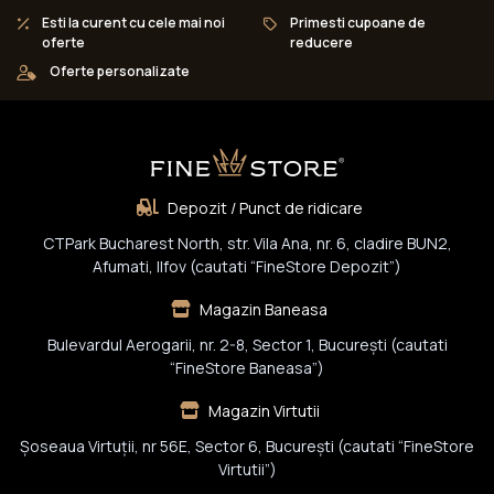
Esti la curent cu cele mai noi
Primesti cupoane de
oferte
reducere
Oferte personalizate
Depozit / Punct de ridicare
CTPark Bucharest North, str. Vila Ana, nr. 6, cladire BUN2,
Afumati, Ilfov (cautati “FineStore Depozit”)
Magazin Baneasa
Bulevardul Aerogarii, nr. 2-8, Sector 1, Bucureşti (cautati
“FineStore Baneasa”)
Magazin Virtutii
Șoseaua Virtuții, nr 56E, Sector 6, București (cautati “FineStore
Virtutii”)