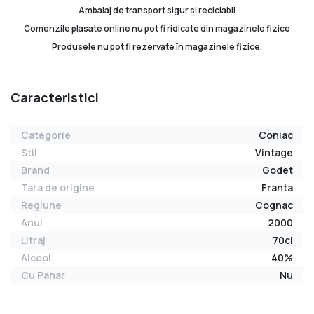
Ambalaj de transport sigur si reciclabil
Comenzile plasate online nu pot fi ridicate din magazinele fizice
Produsele nu pot fi rezervate în magazinele fizice.
Caracteristici
Categorie
Coniac
Stil
Vintage
Brand
Godet
Tara de origine
Franta
Regiune
Cognac
Anul
2000
Litraj
70cl
Alcool
40%
Cu Pahar
Nu