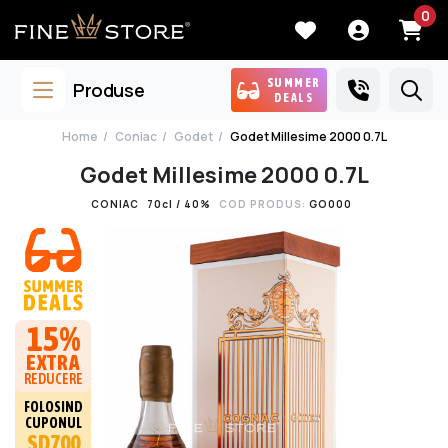
0
SUMMER
Produse
DEALS
Home
Coniac
Godet
Godet Millesime 2000 0.7L
Godet Millesime 2000 0.7L
CONIAC
70cl / 40%
COD PRODUS:
GO000
15%
EXTRA
REDUCERE
FOLOSIND
CUPONUL
SD700