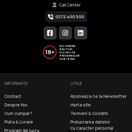
Call Center
0372 400 500
NU VINDEM
BĂUTURI
18+
ALCOOLICE
PERSOANELOR
SUB 18 ANI
INFORMAŢII
UTILE
Contact
Aboneaza-te la Newsletter
Despre Noi
Harta site
Cum cumpar?
Termeni & Conditii
Plata & Livrare
Prelucrarea datelor
cu caracter personal
Program de lucru