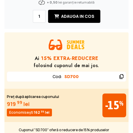
+ 0,50
lei garanție returnabilă
ADAUGA IN COS
Ai
15% EXTRA-REDUCERE
folosind cuponul de mai jos.
Cod
:
SD700
Preț după aplicarea cuponului
-15
%
99
919
lei
35
Economisești
162
lei
Cuponul "SD700" oferă o reducere de 15% produselor