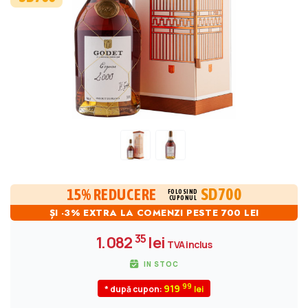
SD700
15% REDUCERE
FOLOSIND
CUPONUL
ȘI -3% EXTRA LA COMENZI PESTE 700 LEI
35
1.082
lei
TVA inclus
IN STOC
99
919
* după cupon: