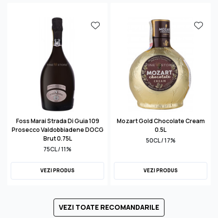
Foss Marai Strada Di Guia 109
Mozart Gold Chocolate Cream
Prosecco Valdobbiadene DOCG
0.5L
Brut 0.75L
50CL / 17%
75CL / 11%
VEZI PRODUS
VEZI PRODUS
VEZI TOATE RECOMANDARILE