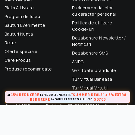
Plata & Livrare
Prelucrarea datelor
cu caracter personal
Program de lucru
Politica de utilizare
Bauturi Evenimente
Cookie-uri
Bauturi Nunta
Dezabonare Newsletter /
Retur
Notificari
Oferte speciale
Dezabonare SMS
Cere Produs
ANPC
Produse recomandate
Vezi toate brandurile
Tur Virtual Baneasa
Tur Virtual Virtutii
15% REDUCERE
"SUMMER DEALS" + 3% EXTRA-
AI
LA PRODUSELE MARCATE
REDUCERE
SD700
LA COMENZI PESTE 700 LEI. COD:
Copyright © Finestore Distribution SRL 2014-2026. Marcă inregistrată.
Toate drepturile rezervate.