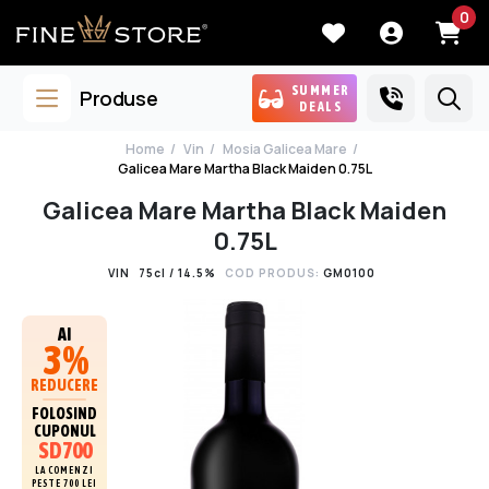
0
SUMMER
Produse
DEALS
Home
Vin
Mosia Galicea Mare
Galicea Mare Martha Black Maiden 0.75L
Galicea Mare Martha Black Maiden
0.75L
VIN
75cl / 14.5%
COD PRODUS:
GM0100
AI
3%
REDUCERE
FOLOSIND
CUPONUL
SD700
LA COMENZI
PESTE 700 LEI