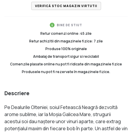
VERIFICĂ STOC MAGAZIN VIRTUTII
BINE DE STIUT
Retur comenzi online: 45 zile
Retur achizitii din magazinele fizice: 7 zile
Produse 100% originale
Ambalaj de transport sigur si reciclabil
Comenzile plasate online nu pot fi ridicate din magazinele fizice
Produsele nu pot fi rezervate în magazinele fizice.
Descriere
Pe Dealurile Olteniei, soiul Fetească Neagră dezvoltă
arome sublime, iar la Moșia Galicea Mare, strugurii
acestui soi dau naştere unor vinuri aparte, care extrag
potențialul maxim din fiecare bob în parte. Un astfel de vin