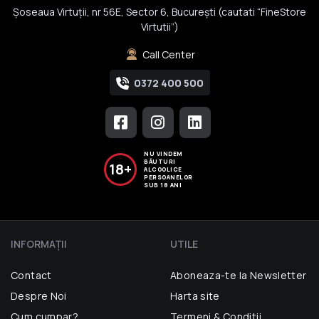
Șoseaua Virtuții, nr 56E, Sector 6, București (cautati “FineStore
Virtutii”)
Call Center
0372 400 500
NU VINDEM
BĂUTURI
18+
ALCOOLICE
PERSOANELOR
SUB 18 ANI
INFORMAŢII
UTILE
Contact
Aboneaza-te la Newsletter
Despre Noi
Harta site
Cum cumpar?
Termeni & Conditii