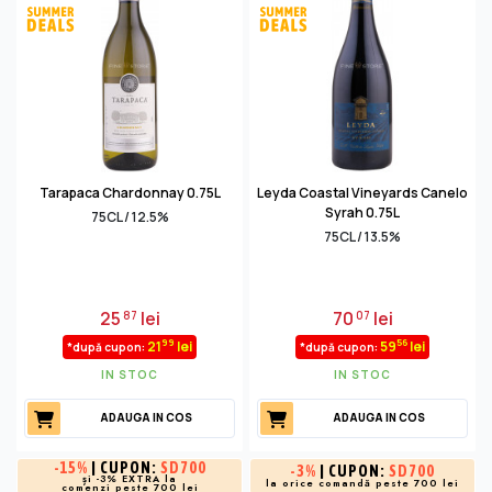
Tarapaca Chardonnay 0.75L
Leyda Coastal Vineyards Canelo
Syrah 0.75L
75CL / 12.5%
75CL / 13.5%
25
lei
70
lei
87
07
99
56
21
lei
59
lei
*după cupon:
*după cupon:
IN STOC
IN STOC
ADAUGA IN COS
ADAUGA IN COS
-
15%
| CUPON:
SD700
-
3%
| CUPON:
SD700
și -3% EXTRA la
la orice comandă peste 700 lei
comenzi peste 700 lei