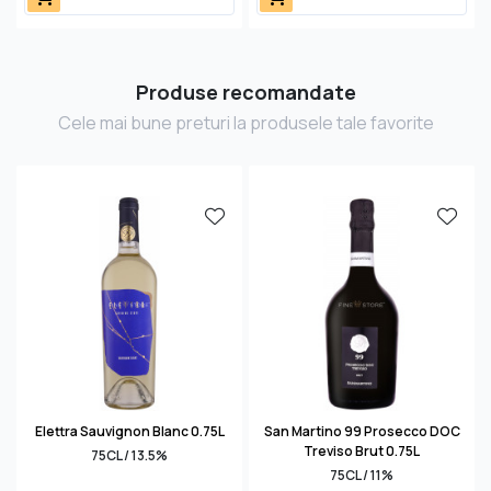
Produse recomandate
Cele mai bune preturi la produsele tale favorite
Elettra Sauvignon Blanc 0.75L
San Martino 99 Prosecco DOC
Treviso Brut 0.75L
75CL / 13.5%
75CL / 11%