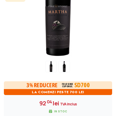
SD700
3% REDUCERE
FOLOSIND
CUPONUL
LA COMENZI PESTE 700 LEI
04
92
lei
TVA inclus
IN STOC