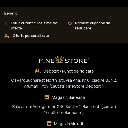
Beneficii:
Esti la curent cu cele mai noi
Primesti cupoane de
oferte
reducere
Oferte personalizate
Depozit / Punct de ridicare
CTPark Bucharest North, str. Vila Ana, nr. 6, cladire BUN2,
Afumati, Ilfov (cautati “FineStore Depozit”)
Magazin Baneasa
Bulevardul Aerogarii, nr. 2-8, Sector 1, Bucureşti (cautati
“FineStore Baneasa”)
Magazin Virtutii