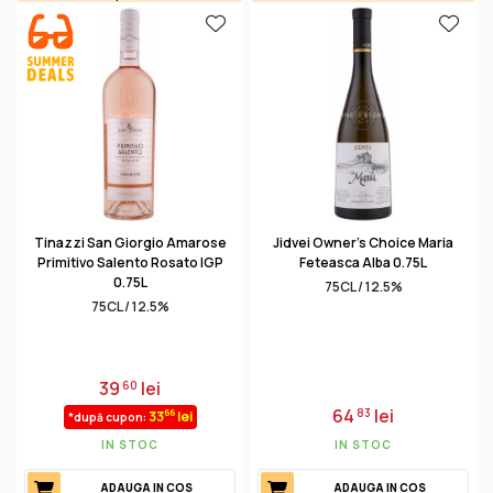
Tinazzi San Giorgio Amarose
Jidvei Owner's Choice Maria
Primitivo Salento Rosato IGP
Feteasca Alba 0.75L
0.75L
75CL / 12.5%
75CL / 12.5%
39
lei
60
64
lei
83
66
33
lei
*după cupon:
IN STOC
IN STOC
ADAUGA IN COS
ADAUGA IN COS