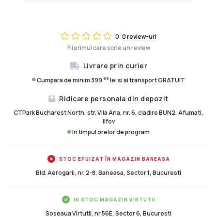
0
0 review-uri
Fii primul care scrie un review
Livrare prin curier
99
Cumpara de minim 399
lei si ai transport GRATUIT
Ridicare personala din depozit
CTPark Bucharest North, str. Vila Ana, nr. 6, cladire BUN2, Afumati,
Ilfov
In timpul orelor de program
STOC EPUIZAT ÎN MAGAZIN BANEASA
Bld. Aerogarii, nr. 2-8, Baneasa, Sector 1, Bucuresti
IN STOC MAGAZIN VIRTUTII
Soseaua Virtutii, nr 56E, Sector 6, Bucuresti