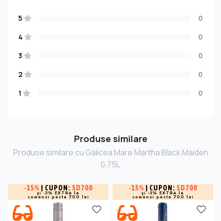
5
0
4
0
3
0
2
0
1
0
Produse similare
Produse similare cu Galicea Mare Martha Black Maiden
0.75L
-
15%
| CUPON:
SD700
-
15%
| CUPON:
SD700
și -3% EXTRA la
și -3% EXTRA la
comenzi peste 700 lei
comenzi peste 700 lei