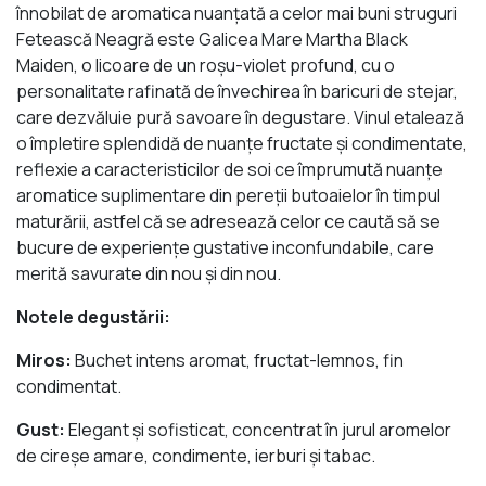
înnobilat de aromatica nuanţată a celor mai buni struguri
Fetească Neagră este Galicea Mare Martha Black
Maiden, o licoare de un roşu-violet profund, cu o
personalitate rafinată de învechirea în baricuri de stejar,
care dezvăluie pură savoare în degustare. Vinul etalează
o împletire splendidă de nuanţe fructate şi condimentate,
reflexie a caracteristicilor de soi ce împrumută nuanţe
aromatice suplimentare din pereţii butoaielor în timpul
maturării, astfel că se adresează celor ce caută să se
bucure de experienţe gustative inconfundabile, care
merită savurate din nou şi din nou.
Notele degustării:
Miros:
Buchet intens aromat, fructat-lemnos, fin
condimentat.
Gust:
Elegant şi sofisticat, concentrat în jurul aromelor
de cireşe amare, condimente, ierburi şi tabac.