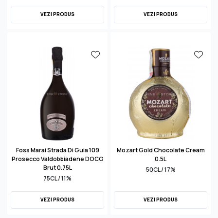
VEZI PRODUS
VEZI PRODUS
Foss Marai Strada Di Guia 109
Mozart Gold Chocolate Cream
Prosecco Valdobbiadene DOCG
0.5L
Brut 0.75L
50CL / 17%
75CL / 11%
VEZI PRODUS
VEZI PRODUS