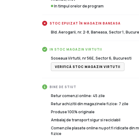
In timpul orelor de program
STOC EPUIZAT ÎN MAGAZIN BANEASA
Bld. Aerogarii, nr. 2-8, Baneasa, Sector 1, Bucure
IN STOC MAGAZIN VIRTUTII
Soseaua Virtutii, nr 56E, Sector 6, Bucuresti
VERIFICĂ STOC MAGAZIN VIRTUTII
BINE DE STIUT
Retur comenzi online: 45 zile
Retur achizitii din magazinele fizice: 7 zile
Produse 100% originale
Ambalaj de transport sigur si reciclabil
Comenzile plasate online nu pot fi ridicate din
fizice