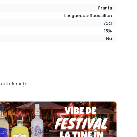
Franta
Languedoc-Roussillon
75cl
15%
Nu
u intoleranțe.