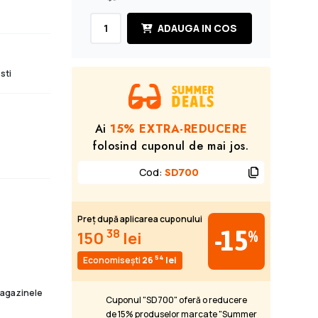
ADAUGA IN COS
sti
Ai
15% EXTRA-REDUCERE
folosind cuponul de mai jos.
Cod
:
SD700
Preț după aplicarea cuponului
-15
38
%
150
lei
54
Economisești
26
lei
 magazinele
Cuponul "SD700" oferă o reducere
de 15% produselor marcate "Summer