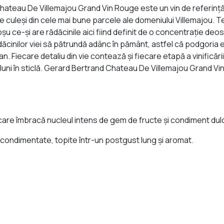
hateau De Villemajou Grand Vin Rouge este un vin de referință
culeși din cele mai bune parcele ale domeniului Villemajou. Te
u ce-și are rădăcinile aici fiind definit de o concentrație deoseb
ădăcinilor viei să pătrundă adânc în pământ, astfel că podgoria
 Fiecare detaliu din vie contează și fiecare etapă a vinificării 
 12 luni în sticlă. Gerard Bertrand Chateau De Villemajou Grand 
care îmbracă nucleul intens de gem de fructe și condiment dulc
-condimentate, topite într-un postgust lung și aromat.