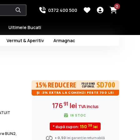
0
0372 400 500
Ultimele Bucati
Vermut & Aperitiv
Armagnac
SD700
15% REDUCERE
FOLOSIND
CUPONUL
ȘI -3% EXTRA LA COMENZI PESTE 700 LEI
91
176
lei
TVA inclus
RATUIT
IN STOC
38
150
* după cupon:
dire BUN2,
+ 0,50
lei garanție returnabilă