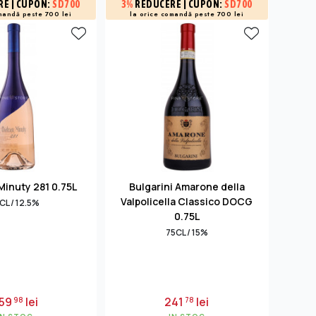
RE
| CUPON:
SD700
3%
REDUCERE
| CUPON:
SD700
15%
R
și -3% 
mandă peste 700 lei
la orice comandă peste 700 lei
inuty 281 0.75L
Bulgarini Amarone della
Mas
Valpolicella Classico DOCG
CL / 12.5%
0.75L
75CL / 15%
59
lei
241
lei
98
78