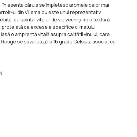
, în esența căruia se împletesc aromele celor mai
rroir-ul din Villemajou este unul reprezentativ
ită, de spiritul vițelor de vie vechi și de o textură
 e protejată de excesele specifice climatului
lasă o amprentă vitală asupra calității vinului, care
Vin Rouge se savurează la 16 grade Celsius, asociat cu
i.