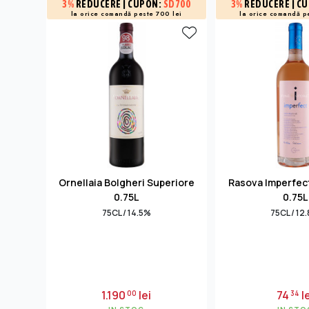
3%
REDUCERE
| CUPON:
SD700
3%
REDUCERE
| C
la orice comandă peste 700 lei
la orice comandă p
Ornellaia Bolgheri Superiore
Rasova Imperfec
0.75L
0.75L
75CL / 14.5%
75CL / 12
1.190
lei
74
le
00
34