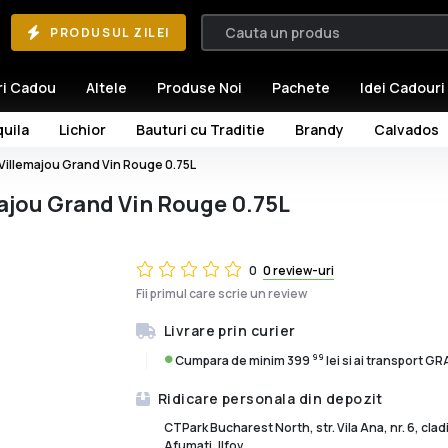
PRODUSUL ZILEI
ri Cadou
Altele
Produse Noi
Pachete
Idei Cadouri
uila
Lichior
Bauturi cu Traditie
Brandy
Calvados
Villemajou Grand Vin Rouge 0.75L
ajou Grand Vin Rouge 0.75L
0
0 review-uri
Fii primul care scrie un review
Livrare prin curier
99
Cumpara de minim 399
lei si ai transport G
Ridicare personala din depozit
CTPark Bucharest North, str. Vila Ana, nr. 6, cla
Afumati, Ilfov