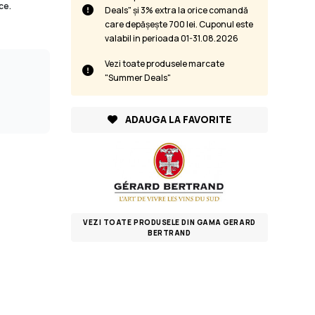
ce.
Deals" și 3% extra la orice comandă
care depășește 700 lei. Cuponul este
valabil in perioada 01-31.08.2026
Vezi toate produsele marcate
"Summer Deals"
ADAUGA LA FAVORITE
VEZI TOATE PRODUSELE DIN GAMA GERARD
BERTRAND