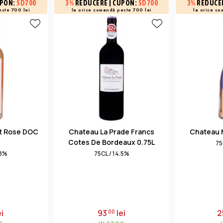
UPON:
SD700
3%
REDUCERE
| CUPON:
SD700
3%
REDUCE
este 700 lei
la orice comandă peste 700 lei
la orice co
t Rose DOC
Chateau La Prade Francs
Chateau M
Cotes De Bordeaux 0.75L
75
.8%
75CL / 14.5%
i
93
lei
2
00