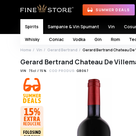
SUMMER DEALS
Spirits
Sampanie & Vin Spumant
Vin
Cosu
Whisky
Coniac
Vodka
Gin
Rom
Teq
Home
Vin
Gerard Bertrand
Gerard Bertrand Chateau De 
Gerard Bertrand Chateau De Villem
VIN
75cl / 15%
COD PRODUS:
GB067
15%
EXTRA
REDUCERE
FOLOSIND