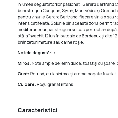
În lumea degustătorilor pasionați, Gerard Bertrand C
buni struguri Carignan, Syrah, Mourvèdre și Grenache 
pentru vinurile Gerard Bertrand, fiecare vin alb sau roș
intens catifelată. Solurile din această zonă permit r
mediteraneean, iar strugurii se coc perfect an după an.
stă la învechit 12 luni în butoaie de Bordeaux și alte
brânzeturi mature sau carne roșie.
Notele degustării:
Miros:
Note ample de lemn dulce, toast și cuișoare, 
Gust:
Rotund, cu tanini moi și arome bogate fructat
Culoare:
Roșu granat intens.
Caracteristici