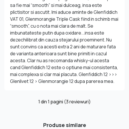
sa fie mai “smooth” si mai dulceag, insa este
plictisitor si ascutit. Imi aduce aminte de Glenfiddich
VAT 01, Glenmorangie Triple Cask fiind in schimb mai
“smooth”, cu o nota mai clara de malt. Se
imbunatateste putin dupa oxidare...insa este
dezechilibrat din cauza stejarului proeminent. Nu
sunt convins ca acesti extra 2 ani de maturare fata
de varianta anterioara sunt bine primiti in cazul
acesta. Clar nu as recomanda whisky-ul acesta
cand Glenfiddich 12 este o optiune mai consistenta,
mai complexa si clar mai placuta. Glenfiddich 12 >>>
Glenlivet 12 > Glenmorangie 12 dupa parerea mea.
1
din
1
pagini (3 reviewuri)
Produse similare