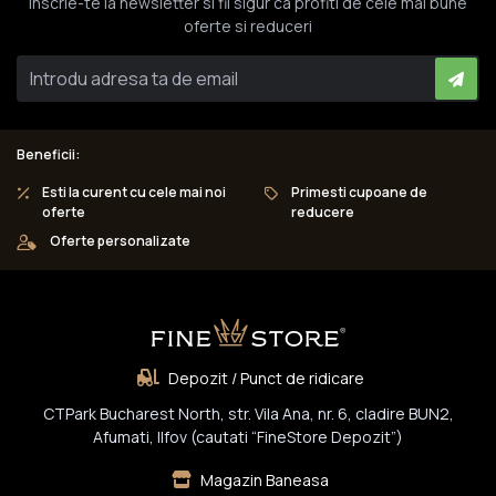
Inscrie-te la newsletter si fii sigur ca profiti de cele mai bune
oferte si reduceri
Beneficii:
Esti la curent cu cele mai noi
Primesti cupoane de
oferte
reducere
Oferte personalizate
Depozit / Punct de ridicare
CTPark Bucharest North, str. Vila Ana, nr. 6, cladire BUN2,
Afumati, Ilfov (cautati “FineStore Depozit”)
Magazin Baneasa