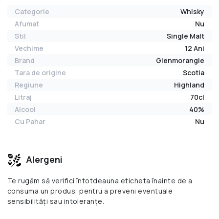
Categorie
Whisky
Afumat
Nu
Stil
Single Malt
Vechime
12 Ani
Brand
Glenmorangie
Tara de origine
Scotia
Regiune
Highland
Litraj
70cl
Alcool
40%
Cu Pahar
Nu
Alergeni
Te rugăm să verifici întotdeauna eticheta înainte de a
consuma un produs, pentru a preveni eventuale
sensibilități sau intoleranțe.