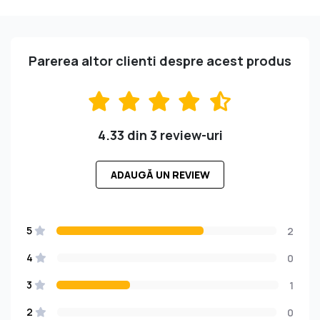
Parerea altor clienti despre acest produs
4.33 din 3 review-uri
ADAUGĂ UN REVIEW
5
2
4
0
3
1
2
0