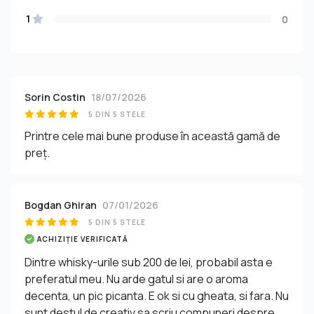
1
0
Sorin Costin
18/07/2026
5 DIN 5 STELE
Printre cele mai bune produse în această gamă de
preț.
Bogdan Ghiran
07/01/2026
5 DIN 5 STELE
ACHIZIȚIE VERIFICATĂ
Dintre whisky-urile sub 200 de lei, probabil asta e
preferatul meu. Nu arde gatul si are o aroma
decenta, un pic picanta. E ok si cu gheata, si fara. Nu
sunt destul de creativ sa scriu compuneri despre