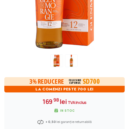
SD700
3% REDUCERE
FOLOSIND
CUPONUL
LA COMENZI PESTE 700 LEI
98
169
lei
TVA inclus
IN STOC
+ 0,50
lei garanție returnabilă