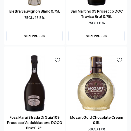
Elettra Sauvignon Blanc 0.75L
San Martino 99 Prosecco DOC
Treviso Brut 0.75L
75CL / 13.5%
75CL / 11%
VEZI PRODUS
VEZI PRODUS
Foss Marai Strada Di Guia 109
Mozart Gold Chocolate Cream
Prosecco Valdobbiadene DOCG
0.5L
Brut 0.75L
50CL / 17%