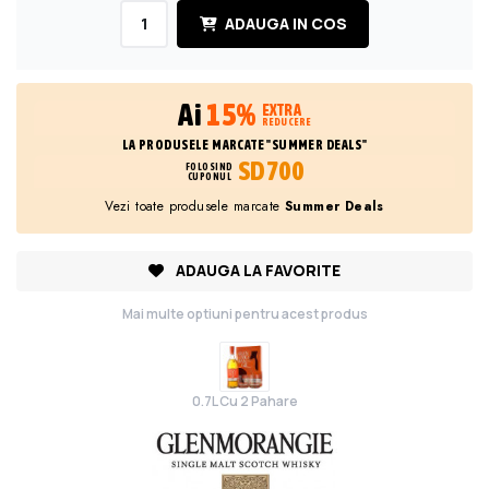
ADAUGA IN COS
Ai
15%
EXTRA
REDUCERE
LA PRODUSELE MARCATE "SUMMER DEALS"
SD700
FOLOSIND
CUPONUL
Vezi toate produsele marcate
Summer Deals
ADAUGA LA FAVORITE
Mai multe optiuni pentru acest produs
0.7L Cu 2 Pahare