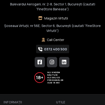
Bulevardul Aerogarii, nr. 2-8, Sector 1, Bucureşti (cautati
“FineStore Baneasa”)
Magazin Virtutii
Șoseaua Virtuții, nr 56E, Sector 6, București (cautati “FineStore
Virtutii”)
Call Center
0372 400 500
NU VINDEM
BĂUTURI
18+
ALCOOLICE
PERSOANELOR
SUB 18 ANI
INFORMAŢII
UTILE