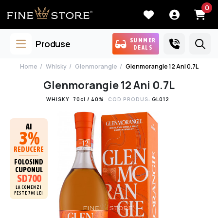
0
SUMMER
Produse
DEALS
Home
Whisky
Glenmorangie
Glenmorangie 12 Ani 0.7L
Glenmorangie 12 Ani 0.7L
WHISKY
70cl / 40%
COD PRODUS:
GL012
AI
3%
REDUCERE
FOLOSIND
CUPONUL
SD700
LA COMENZI
PESTE 700 LEI