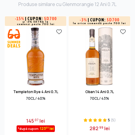
Produse similare cu Glenmorangie 12 Ani 0.7L
-
15%
| CUPON:
SD700
-
3%
| CUPON:
SD700
și -3% EXTRA la
la orice comandă peste 700 lei
comenzi peste 700 lei
Templeton Rye 4 Ani 0.7L
Oban 14 Ani 0.7L
70CL / 40%
70CL / 43%
145
lei
5
(5)
07
282
lei
99
31
123
lei
*după cupon: