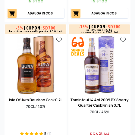
IN STOC
IN STOC
ADAUGA IN COS
ADAUGA IN COS
-
15%
| CUPON:
SD700
-
3%
| CUPON:
SD700
și -3% EXTRA la
la orice comandă peste 700 lei
comenzi peste 700 lei
Isle Of Jura Bourbon Cask 0.7L
Tomintoul 14 Ani 2009 PX Sherry
Quarter Cask Finish 0.7L
70CL / 40%
70CL / 46%
5
(1)
554
lei
24