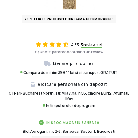
VEZI TOATE PRODUSELE DIN GAMA GLENMORANGIE
4.33
3 review-uri
Spune-ti parerea acordand un review
Livrare prin curier
99
Cumpara de minim 399
lei si ai transport GRATUIT
Ridicare personala din depozit
CTPark Bucharest North, str. Vila Ana, nr. 6, cladire BUN2, Afumati,
Ilfov
In timpul orelor de program
IN STOC MAGAZIN BANEASA
Bld. Aerogarii, nr. 2-8, Baneasa, Sector 1, Bucuresti