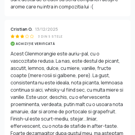
arome care nu intra in compozitia lui :(
Cristian O.
13/12/2025
3 DIN 5 STELE
ACHIZIȚIE VERIFICATĂ
Acest Glenmorangie este auriu-pal, cu o
vascozitate redusa. La nas, este destul de picant,
ascutit, lemnos, dulce, cu miere, vanilie, fructe
coapte (mere rosii si galbene, pere). La gust,
consistenta nu este ideala, nota picanta, lemnoasa
continua si aici, whisky-ul fiind sec, cu multa miere si
vanilie. Este usor, deschis, cu o efervescenta
proeminenta, verdeata, putin malt cu o usoara nota
amaruie, dar si arome de portocale si grapefruit.
Finish-ul este scurt-mediu, stejar...liniar,
effervescent, cu o nota de stafide in after-taste.
Foarte dezamagitor dupa gustul meu, ma asteptam