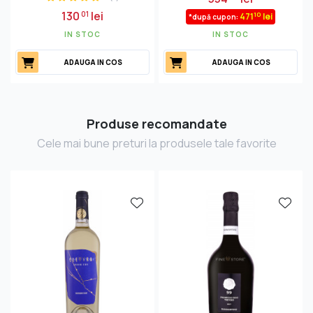
130
lei
01
10
471
lei
*după cupon:
IN STOC
IN STOC
ADAUGA IN COS
ADAUGA IN COS
Produse recomandate
Cele mai bune preturi la produsele tale favorite