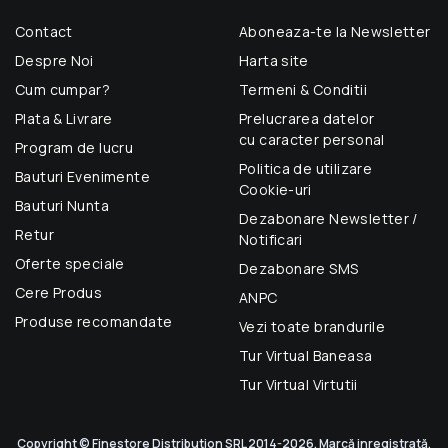
Contact
Aboneaza-te la Newsletter
Despre Noi
Harta site
Cum cumpar?
Termeni & Conditii
Plata & Livrare
Prelucrarea datelor
cu caracter personal
Program de lucru
Politica de utilizare
Bauturi Evenimente
Cookie-uri
Bauturi Nunta
Dezabonare Newsletter /
Retur
Notificari
Oferte speciale
Dezabonare SMS
Cere Produs
ANPC
Produse recomandate
Vezi toate brandurile
Tur Virtual Baneasa
Tur Virtual Virtutii
Copyright © Finestore Distribution SRL 2014-2026. Marcă inregistrată.