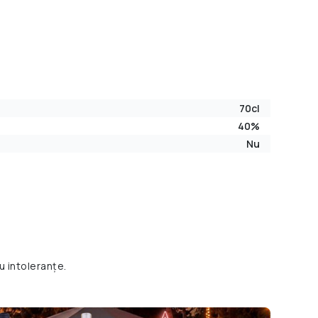
70cl
40%
Nu
u intoleranțe.