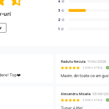
4
3
w-uri
2
W
1
Radutu Necula
11/04/2026
5 DIN 5 STELE
dere! Top❤️
Maxim, din toate ce am gus
Alexandru Misaila
03/06/20
5 DIN 5 STELE
Tupac 4 life!