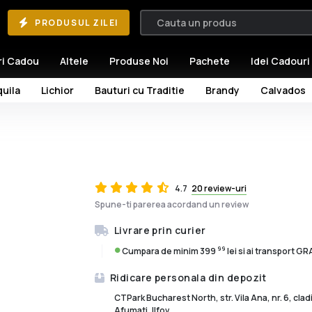
PRODUSUL ZILEI
ri Cadou
Altele
Produse Noi
Pachete
Idei Cadouri
uila
Lichior
Bauturi cu Traditie
Brandy
Calvados
4.7
20 review-uri
Spune-ti parerea acordand un review
Livrare prin curier
99
Cumpara de minim 399
lei si ai transport G
Ridicare personala din depozit
CTPark Bucharest North, str. Vila Ana, nr. 6, cla
Afumati, Ilfov