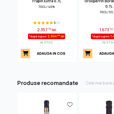
Frapin Extra 0.7L
Grosperrin Bord
0.7L
70CL / 40%
70CL / 53
5
(1)
2.357
lei
1.673
75
74
08
2.004
lei
1
*după cupon:
*după cupon:
IN STOC
IN STO
ADAUGA IN COS
ADAUGA
Produse recomandate
Cele mai bune p