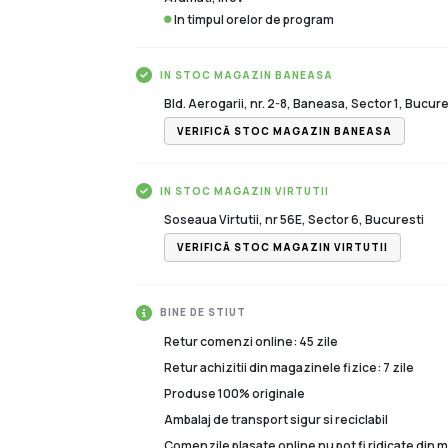
In timpul orelor de program
IN STOC MAGAZIN BANEASA
Bld. Aerogarii, nr. 2-8, Baneasa, Sector 1, Bucure
VERIFICĂ STOC MAGAZIN BANEASA
IN STOC MAGAZIN VIRTUTII
Soseaua Virtutii, nr 56E, Sector 6, Bucuresti
VERIFICĂ STOC MAGAZIN VIRTUTII
BINE DE STIUT
Retur comenzi online: 45 zile
Retur achizitii din magazinele fizice: 7 zile
Produse 100% originale
Ambalaj de transport sigur si reciclabil
Comenzile plasate online nu pot fi ridicate din