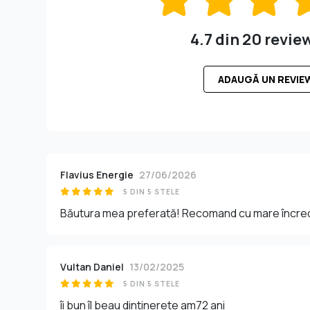
4.7 din 20 revie
ADAUGĂ UN REVIE
Flavius Energie
27/06/2026
5 DIN 5 STELE
Băutura mea preferată! Recomand cu mare încre
Vultan Daniel
13/02/2025
5 DIN 5 STELE
îi bun îl beau dintinerete am72 ani