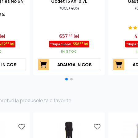
eries No 64
Godet 15 Ani 0.7L
Gaut
70CL / 40%
7
.3%
lei
657
lei
4
44
68
83
.422
lei
558
lei
*după cupon:
*după 
C
IN STOC
 IN COS
ADAUGA IN COS
AD
returi la produsele tale favorite