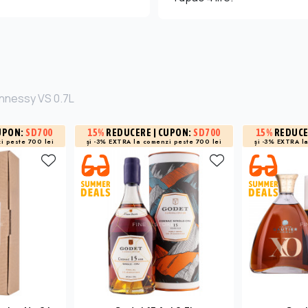
ennessy VS 0.7L
UPON:
SD700
15%
REDUCERE
| CUPON:
SD700
15%
REDUC
i peste 700 lei
și -3% EXTRA la
comenzi peste 700 lei
și -3% EXTRA l