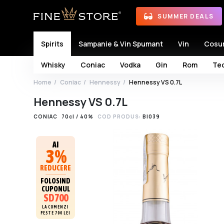
SUMMER DEALS
Spirits
Sampanie & Vin Spumant
Vin
Cosu
Whisky
Coniac
Vodka
Gin
Rom
Teq
Home
Coniac
Hennessy
Hennessy VS 0.7L
Hennessy VS 0.7L
CONIAC
70cl / 40%
COD PRODUS:
BI039
AI
3%
REDUCERE
FOLOSIND
CUPONUL
SD700
LA COMENZI
PESTE 700 LEI