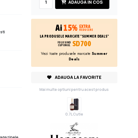
ADAUGA IN COS
Ai
15%
EXTRA
REDUCERE
sti
LA PRODUSELE MARCATE "SUMMER DEALS"
SD700
FOLOSIND
CUPONUL
Vezi toate produsele marcate
Summer
Deals
ADAUGA LA FAVORITE
Mai multe optiuni pentru acest produs
0.7L Cutie
 magazinele