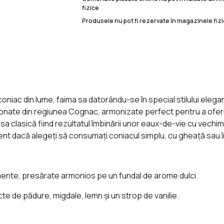
fizice
Produsele nu pot fi rezervate în magazinele fizi
iac din lume, faima sa datorându-se în special stilului elegant
onate din regiunea Cognac, armonizate perfect pentru a oferi
sa clasică fiind rezultatul îmbinării unor eaux-de-vie cu vechi
ent dacă alegeţi să consumaţi coniacul simplu, cu gheaţă sau î
mente, presărate armonios pe un fundal de arome dulci.
te de pădure, migdale, lemn şi un strop de vanilie.