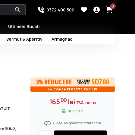
0
0372 400 500
Ultimele Bucati
Vermut & Aperitiv
Armagnac
SD700
3% REDUCERE
FOLOSIND
CUPONUL
LA COMENZI PESTE 700 LEI
00
165
lei
TVA inclus
RATUIT
IN STOC
+ 0,50
lei garanție returnabilă
dire BUN2,