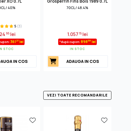
ier XO 0.7L
Grosperrin Fins Bois 1989 0.7L
Ca
0CL / 40%
70CL / 48.4%
5
(3)
24
lei
1.057
lei
95
15
21
58
361
lei
898
lei
cupon:
*după cupon:
IN STOC
IN STOC
AUGA IN COS
ADAUGA IN COS
VEZI TOATE RECOMANDARILE