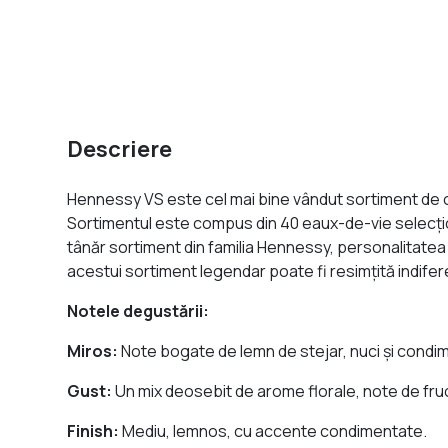
Descriere
Hennessy VS este cel mai bine vândut sortiment de con
Sortimentul este compus din 40 eaux-de-vie selecţi
tânăr sortiment din familia Hennessy, personalitatea 
acestui sortiment legendar poate fi resimţită indifer
Notele degustării:
Miros:
Note bogate de lemn de stejar, nuci şi condi
Gust:
Un mix deosebit de arome florale, note de fruc
Finish:
Mediu, lemnos, cu accente condimentate.