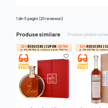
1
din
5
pagini (20 reviewuri)
Produse similare
Produse similare cu H
15%
REDUCERE
| CUPON:
SD700
15%
REDUCERE
| C
și -3% EXTRA la
comenzi peste 700 lei
și -3% EXTRA la
comenz