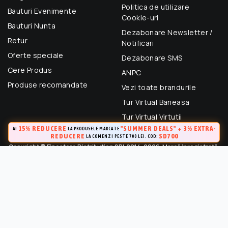
Politica de utilizare
Bauturi Evenimente
Cookie-uri
Bauturi Nunta
Dezabonare Newsletter /
Retur
Notificari
Oferte speciale
Dezabonare SMS
Cere Produs
ANPC
Produse recomandate
Vezi toate brandurile
Tur Virtual Baneasa
Tur Virtual Virtutii
15% REDUCERE
"SUMMER DEALS" + 3% EXTRA-
AI
LA PRODUSELE MARCATE
REDUCERE
SD700
LA COMENZI PESTE 700 LEI. COD:
Copyright © Finestore Distribution SRL 2014-2026. Marcă inregistrată.
Toate drepturile rezervate.