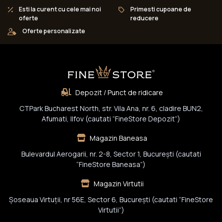
Esti la curent cu cele mai noi
Primesti cupoane de
oferte
reducere
Oferte personalizate
Depozit / Punct de ridicare
CTPark Bucharest North, str. Vila Ana, nr. 6, cladire BUN2,
Afumati, Ilfov (cautati “FineStore Depozit”)
Magazin Baneasa
Bulevardul Aerogarii, nr. 2-8, Sector 1, Bucureşti (cautati
“FineStore Baneasa”)
Magazin Virtutii
Șoseaua Virtuții, nr 56E, Sector 6, București (cautati “FineStore
Virtutii”)