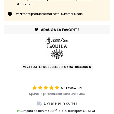
31.08.2026
Vezi toate produsele marcate "Summer Deals"
ADAUGA LA FAVORITE
VEZI TOATE PRODUSELE DIN GAMA HUSSONG'S
5
1 review-uri
Spune-ti parerea acordand un review
Livrare prin curier
99
Cumpara de minim 399
lei si ai transport GRATUIT