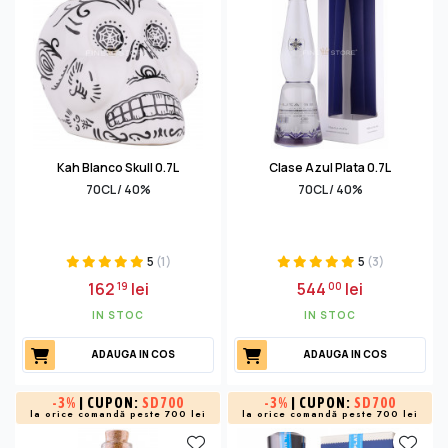
Kah Blanco Skull 0.7L
Clase Azul Plata 0.7L
70CL / 40%
70CL / 40%
5
(1)
5
(3)
162
lei
544
lei
19
00
IN STOC
IN STOC
ADAUGA IN COS
ADAUGA IN COS
-
3%
| CUPON:
SD700
-
3%
| CUPON:
SD700
la orice comandă peste 700 lei
la orice comandă peste 700 lei