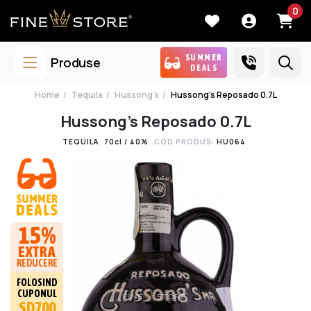
0
SUMMER
Produse
DEALS
Home
Tequila
Hussong's
Hussong's Reposado 0.7L
Hussong's Reposado 0.7L
TEQUILA
70cl / 40%
COD PRODUS:
HU064
15%
EXTRA
REDUCERE
FOLOSIND
CUPONUL
SD700