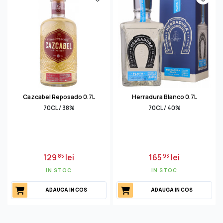
Cazcabel Reposado 0.7L
Herradura Blanco 0.7L
70CL / 38%
70CL / 40%
129
lei
165
lei
85
93
IN STOC
IN STOC
ADAUGA IN COS
ADAUGA IN COS