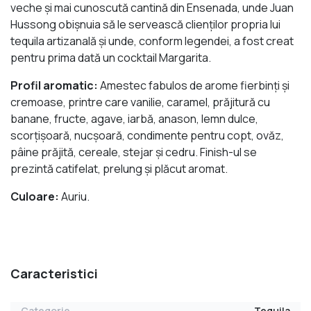
veche și mai cunoscută cantină din Ensenada, unde Juan
Hussong obișnuia să le servească clienților propria lui
tequila artizanală și unde, conform legendei, a fost creat
pentru prima dată un cocktail Margarita.
Profil aromatic:
Amestec fabulos de arome fierbinți și
cremoase, printre care vanilie, caramel, prăjitură cu
banane, fructe, agave, iarbă, anason, lemn dulce,
scorțișoară, nucșoară, condimente pentru copt, ovăz,
pâine prăjită, cereale, stejar și cedru. Finish-ul se
prezintă catifelat, prelung și plăcut aromat.
Culoare:
Auriu.
Caracteristici
Categorie
Tequila