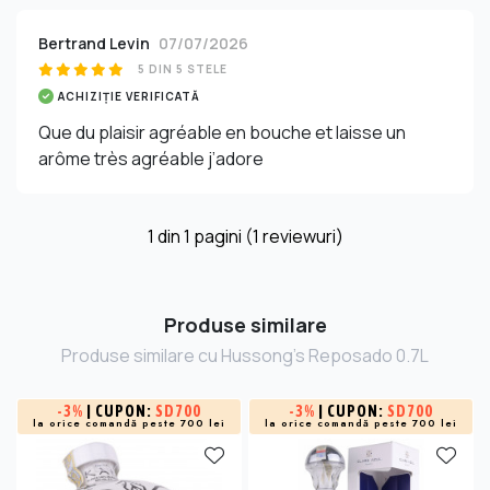
Bertrand Levin
07/07/2026
5 DIN 5 STELE
ACHIZIȚIE VERIFICATĂ
Que du plaisir agréable en bouche et laisse un
arôme très agréable j’adore
1
din
1
pagini (1 reviewuri)
Produse similare
Produse similare cu Hussong's Reposado 0.7L
-
3%
| CUPON:
SD700
-
3%
| CUPON:
SD700
la orice comandă peste 700 lei
la orice comandă peste 700 lei