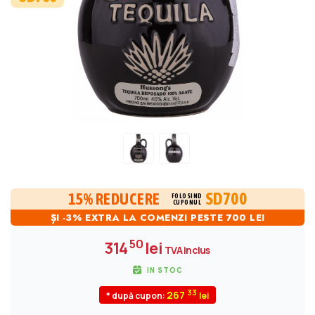
SD700
15% REDUCERE
FOLOSIND
CUPONUL
ȘI -3% EXTRA LA COMENZI PESTE 700 LEI
50
314
lei
TVA inclus
IN STOC
33
267
* după cupon: