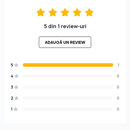
5 din 1 review-uri
ADAUGĂ UN REVIEW
5
1
4
0
3
0
2
0
1
0