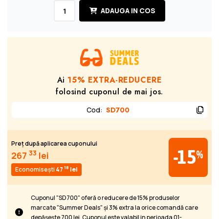
ADAUGA IN COS
Ai
15% EXTRA-REDUCERE
folosind cuponul de mai jos.
Cod
:
SD700
Preț după aplicarea cuponului
-15
%
33
267
lei
18
Economisești
47
lei
Cuponul "SD700" oferă o reducere de 15% produselor
marcate "Summer Deals" și 3% extra la orice comandă care
depășește 700 lei. Cuponul este valabil in perioada 01-