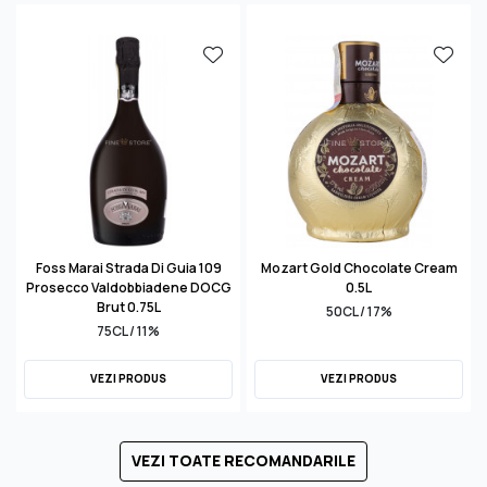
Foss Marai Strada Di Guia 109
Mozart Gold Chocolate Cream
Prosecco Valdobbiadene DOCG
0.5L
Brut 0.75L
50CL / 17%
75CL / 11%
VEZI PRODUS
VEZI PRODUS
VEZI TOATE RECOMANDARILE