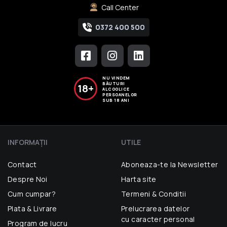
Call Center
0372 400 500
NU VINDEM
BĂUTURI
18+
ALCOOLICE
PERSOANELOR
SUB 18 ANI
INFORMAŢII
UTILE
Contact
Aboneaza-te la Newsletter
Despre Noi
Harta site
Cum cumpar?
Termeni & Conditii
Plata & Livrare
Prelucrarea datelor
cu caracter personal
Program de lucru