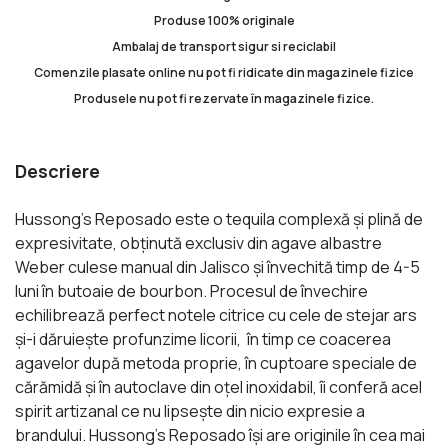
Produse 100% originale
Ambalaj de transport sigur si reciclabil
Comenzile plasate online nu pot fi ridicate din magazinele fizice
Produsele nu pot fi rezervate în magazinele fizice.
Descriere
Hussong’s Reposado este o tequila complexă și plină de
expresivitate, obţinută exclusiv din agave albastre
Weber culese manual din Jalisco şi învechită timp de 4-5
luni în butoaie de bourbon. Procesul de învechire
echilibrează perfect notele citrice cu cele de stejar ars
și-i dăruiește profunzime licorii, în timp ce coacerea
agavelor după metoda proprie, în cuptoare speciale de
cărămidă și în autoclave din oțel inoxidabil, îi conferă acel
spirit artizanal ce nu lipsește din nicio expresie a
brandului. Hussong’s Reposado își are originile în cea mai