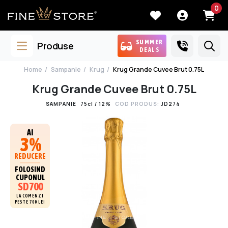
0
SUMMER
Produse
DEALS
Home
Sampanie
Krug
Krug Grande Cuvee Brut 0.75L
Krug Grande Cuvee Brut 0.75L
SAMPANIE
75cl / 12%
COD PRODUS:
JD274
AI
3%
REDUCERE
FOLOSIND
CUPONUL
SD700
LA COMENZI
PESTE 700 LEI