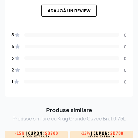
ADAUGĂ UN REVIEW
5
0
4
0
3
0
2
0
1
0
Produse similare
Produse similare cu Krug Grande Cuvee Brut 0.75L
-
15%
| CUPON:
SD700
-
15%
| CUPON:
SD700
și -3% EXTRA la
și -3% EXTRA la