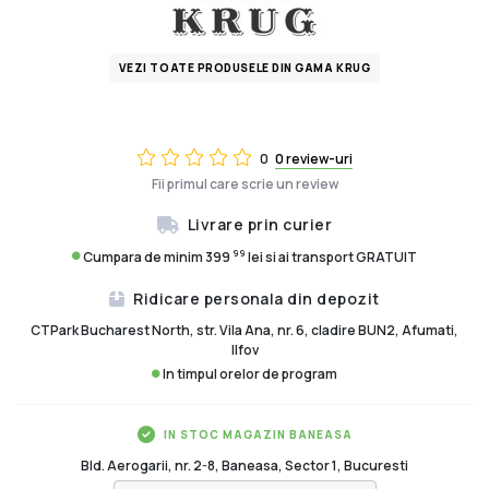
VEZI TOATE PRODUSELE DIN GAMA KRUG
0
0 review-uri
Fii primul care scrie un review
Livrare prin curier
99
Cumpara de minim 399
lei si ai transport GRATUIT
Ridicare personala din depozit
CTPark Bucharest North, str. Vila Ana, nr. 6, cladire BUN2, Afumati,
Ilfov
In timpul orelor de program
IN STOC MAGAZIN BANEASA
Bld. Aerogarii, nr. 2-8, Baneasa, Sector 1, Bucuresti