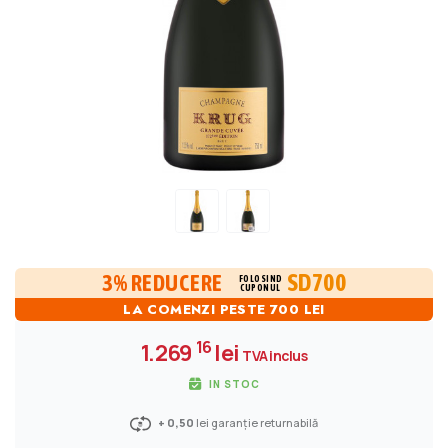
SD700
3% REDUCERE
FOLOSIND
CUPONUL
LA COMENZI PESTE 700 LEI
16
1.269
lei
TVA inclus
IN STOC
+ 0,50
lei garanție returnabilă