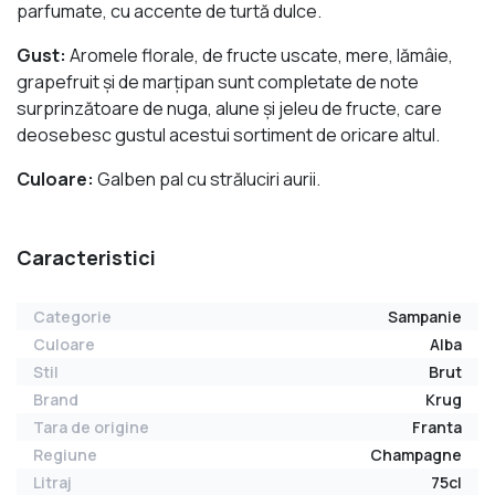
parfumate, cu accente de turtă dulce.
Gust:
Aromele florale, de fructe uscate, mere, lămâie,
grapefruit şi de marţipan sunt completate de note
surprinzătoare de nuga, alune şi jeleu de fructe, care
deosebesc gustul acestui sortiment de oricare altul.
Culoare:
Galben pal cu străluciri aurii.
Caracteristici
Categorie
Sampanie
Culoare
Alba
Stil
Brut
Brand
Krug
Tara de origine
Franta
Regiune
Champagne
Litraj
75cl