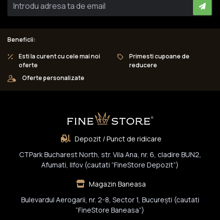
Beneficii:
Esti la curent cu cele mai noi
Primesti cupoane de
oferte
reducere
Oferte personalizate
Depozit / Punct de ridicare
CTPark Bucharest North, str. Vila Ana, nr. 6, cladire BUN2,
Afumati, Ilfov (cautati “FineStore Depozit”)
Magazin Baneasa
Bulevardul Aerogarii, nr. 2-8, Sector 1, Bucureşti (cautati
“FineStore Baneasa”)