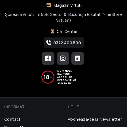
Magazin Virtutii
Șoseaua Virtuții, nr 56E, Sector 6, București (cautati “FineStore
Virtutii”)
Call Center
0372 400 500
NU VINDEM
BĂUTURI
18+
ALCOOLICE
PERSOANELOR
SUB 18 ANI
INFORMAŢII
UTILE
Contact
Aboneaza-te la Newsletter