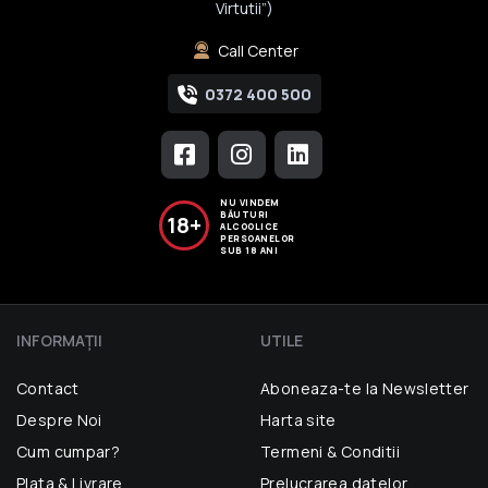
Virtutii”)
Call Center
0372 400 500
NU VINDEM
BĂUTURI
18+
ALCOOLICE
PERSOANELOR
SUB 18 ANI
INFORMAŢII
UTILE
Contact
Aboneaza-te la Newsletter
Despre Noi
Harta site
Cum cumpar?
Termeni & Conditii
Plata & Livrare
Prelucrarea datelor