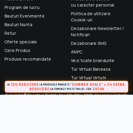
cu caracter personal
Program de lucru
Politica de utilizare
Bauturi Evenimente
Cookie-uri
Bauturi Nunta
Dezabonare Newsletter /
Retur
Notificari
Oferte speciale
Dezabonare SMS
Cere Produs
ANPC
Produse recomandate
Vezi toate brandurile
Tur Virtual Baneasa
Tur Virtual Virtutii
15% REDUCERE
"SUMMER DEALS" + 3% EXTRA-
AI
LA PRODUSELE MARCATE
REDUCERE
SD700
LA COMENZI PESTE 700 LEI. COD:
Copyright © Finestore Distribution SRL 2014-2026. Marcă inregistrată.
Toate drepturile rezervate.