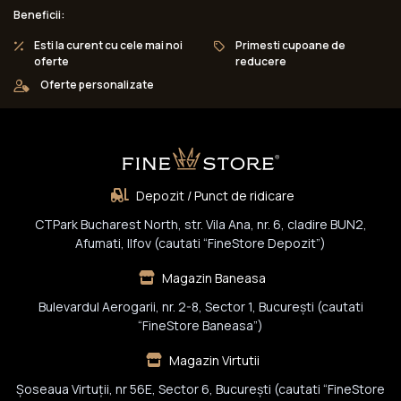
Beneficii:
Esti la curent cu cele mai noi
Primesti cupoane de
oferte
reducere
Oferte personalizate
Depozit / Punct de ridicare
CTPark Bucharest North, str. Vila Ana, nr. 6, cladire BUN2,
Afumati, Ilfov (cautati “FineStore Depozit”)
Magazin Baneasa
Bulevardul Aerogarii, nr. 2-8, Sector 1, Bucureşti (cautati
“FineStore Baneasa”)
Magazin Virtutii
Șoseaua Virtuții, nr 56E, Sector 6, București (cautati “FineStore