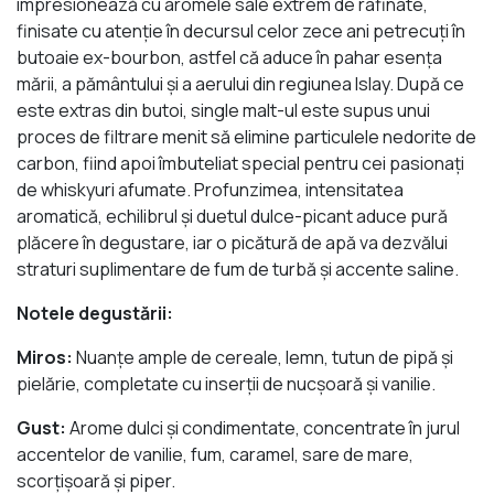
impresionează cu aromele sale extrem de rafinate,
finisate cu atenție în decursul celor zece ani petrecuți în
butoaie ex-bourbon, astfel că aduce în pahar esența
mării, a pământului și a aerului din regiunea Islay. După ce
este extras din butoi, single malt-ul este supus unui
proces de filtrare menit să elimine particulele nedorite de
carbon, fiind apoi îmbuteliat special pentru cei pasionați
de whiskyuri afumate. Profunzimea, intensitatea
aromatică, echilibrul și duetul dulce-picant aduce pură
plăcere în degustare, iar o picătură de apă va dezvălui
straturi suplimentare de fum de turbă și accente saline.
Notele degustării:
Miros:
Nuanțe ample de cereale, lemn, tutun de pipă și
pielărie, completate cu inserții de nucșoară și vanilie.
Gust:
Arome dulci și condimentate, concentrate în jurul
accentelor de vanilie, fum, caramel, sare de mare,
scorțișoară și piper.