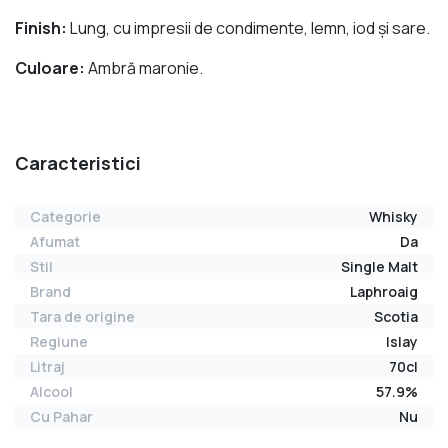
Finish:
Lung, cu impresii de condimente, lemn, iod și sare.
Culoare:
Ambră maronie.
Caracteristici
Categorie
Whisky
Afumat
Da
Stil
Single Malt
Brand
Laphroaig
Tara de origine
Scotia
Regiune
Islay
Litraj
70cl
Alcool
57.9%
Cu Pahar
Nu