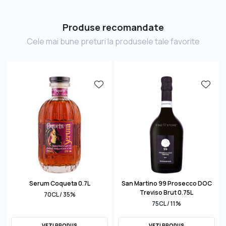
Produse recomandate
Cele mai bune preturi la produsele tale favorite
Serum Coqueta 0.7L
San Martino 99 Prosecco DOC
Treviso Brut 0.75L
70CL / 35%
75CL / 11%
VEZI PRODUS
VEZI PRODUS