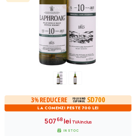
SD700
3% REDUCERE
FOLOSIND
CUPONUL
LA COMENZI PESTE 700 LEI
68
507
lei
TVA inclus
IN STOC