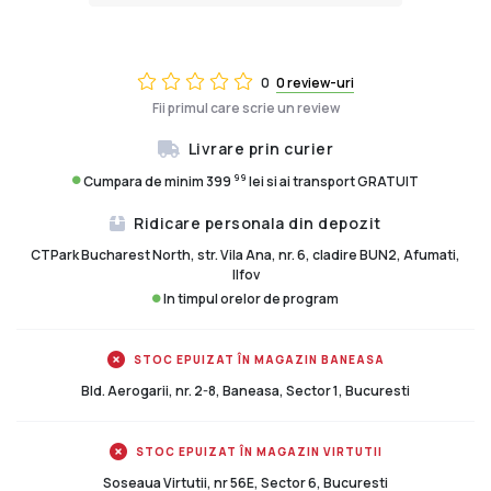
0
0 review-uri
Fii primul care scrie un review
Livrare prin curier
99
Cumpara de minim 399
lei si ai transport GRATUIT
Ridicare personala din depozit
CTPark Bucharest North, str. Vila Ana, nr. 6, cladire BUN2, Afumati,
Ilfov
In timpul orelor de program
STOC EPUIZAT ÎN MAGAZIN BANEASA
Bld. Aerogarii, nr. 2-8, Baneasa, Sector 1, Bucuresti
STOC EPUIZAT ÎN MAGAZIN VIRTUTII
Soseaua Virtutii, nr 56E, Sector 6, Bucuresti