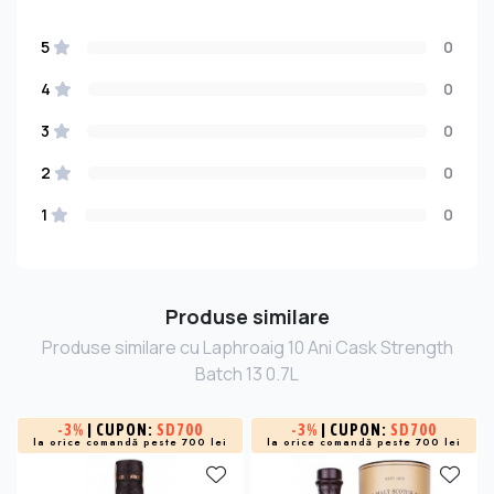
5
0
4
0
3
0
2
0
1
0
Produse similare
Produse similare cu Laphroaig 10 Ani Cask Strength
Batch 13 0.7L
-
3%
| CUPON:
SD700
-
3%
| CUPON:
SD700
la orice comandă peste 700 lei
la orice comandă peste 700 lei