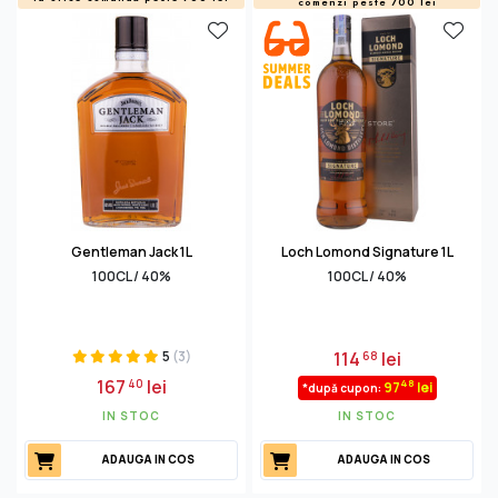
comenzi peste 700 lei
Gentleman Jack 1L
Loch Lomond Signature 1L
100CL / 40%
100CL / 40%
5
(3)
114
lei
68
167
lei
40
48
97
lei
*după cupon:
IN STOC
IN STOC
ADAUGA IN COS
ADAUGA IN COS