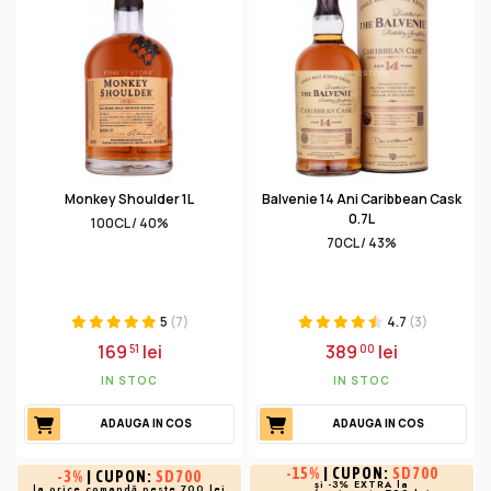
Monkey Shoulder 1L
Balvenie 14 Ani Caribbean Cask
0.7L
100CL / 40%
70CL / 43%
5
(7)
4.7
(3)
169
lei
389
lei
51
00
IN STOC
IN STOC
ADAUGA IN COS
ADAUGA IN COS
-
15%
| CUPON:
SD700
-
3%
| CUPON:
SD700
și -3% EXTRA la
la orice comandă peste 700 lei