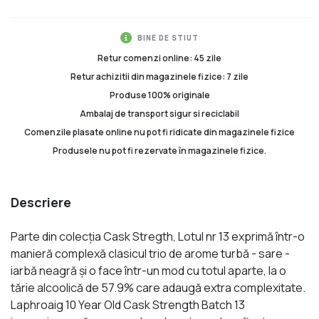
BINE DE STIUT
Retur comenzi online: 45 zile
Retur achizitii din magazinele fizice: 7 zile
Produse 100% originale
Ambalaj de transport sigur si reciclabil
Comenzile plasate online nu pot fi ridicate din magazinele fizice
Produsele nu pot fi rezervate în magazinele fizice.
Descriere
Parte din colecția Cask Stregth, Lotul nr 13 exprimă într-o
manieră complexă clasicul trio de arome turbă - sare -
iarbă neagră și o face într-un mod cu totul aparte, la o
tărie alcoolică de 57.9% care adaugă extra complexitate.
Laphroaig 10 Year Old Cask Strength Batch 13