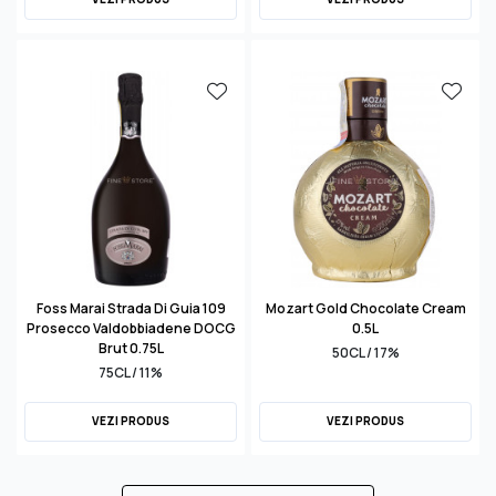
Foss Marai Strada Di Guia 109
Mozart Gold Chocolate Cream
Prosecco Valdobbiadene DOCG
0.5L
Brut 0.75L
50CL / 17%
75CL / 11%
VEZI PRODUS
VEZI PRODUS