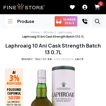
0
SUMMER
Produse
DEALS
Home
Whisky
Laphroaig
Laphroaig 10 Ani Cask Strength Batch 13 0.7L
Laphroaig 10 Ani Cask Strength Batch
13 0.7L
WHISKY
70cl / 57.9%
COD PRODUS:
LA579
AI
3%
REDUCERE
FOLOSIND
CUPONUL
SD700
LA COMENZI
PESTE 700 LEI