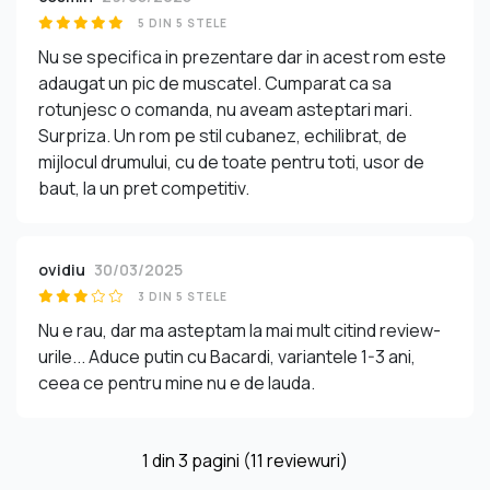
5 DIN 5 STELE
Nu se specifica in prezentare dar in acest rom este
adaugat un pic de muscatel. Cumparat ca sa
rotunjesc o comanda, nu aveam asteptari mari.
Surpriza. Un rom pe stil cubanez, echilibrat, de
mijlocul drumului, cu de toate pentru toti, usor de
baut, la un pret competitiv.
ovidiu
30/03/2025
3 DIN 5 STELE
Nu e rau, dar ma asteptam la mai mult citind review-
urile... Aduce putin cu Bacardi, variantele 1-3 ani,
ceea ce pentru mine nu e de lauda.
1
din
3
pagini (11 reviewuri)