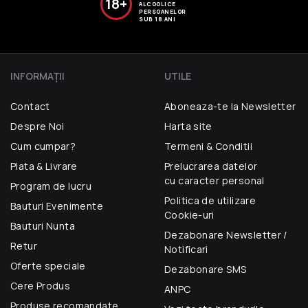
18+
ALCOOLICE
PERSOANELOR
SUB 18 ANI
INFORMAŢII
UTILE
Contact
Aboneaza-te la Newsletter
Despre Noi
Harta site
Cum cumpar?
Termeni & Conditii
Plata & Livrare
Prelucrarea datelor
cu caracter personal
Program de lucru
Politica de utilizare
Bauturi Evenimente
Cookie-uri
Bauturi Nunta
Dezabonare Newsletter /
Retur
Notificari
Oferte speciale
Dezabonare SMS
Cere Produs
ANPC
Produse recomandate