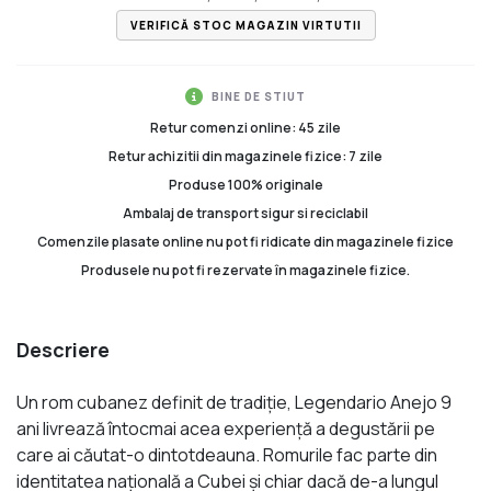
VERIFICĂ STOC MAGAZIN VIRTUTII
BINE DE STIUT
Retur comenzi online: 45 zile
Retur achizitii din magazinele fizice: 7 zile
Produse 100% originale
Ambalaj de transport sigur si reciclabil
Comenzile plasate online nu pot fi ridicate din magazinele fizice
Produsele nu pot fi rezervate în magazinele fizice.
Descriere
Un rom cubanez definit de tradiţie, Legendario Anejo 9
ani livrează întocmai acea experienţă a degustării pe
care ai căutat-o dintotdeauna. Romurile fac parte din
identitatea națională a Cubei şi chiar dacă de-a lungul