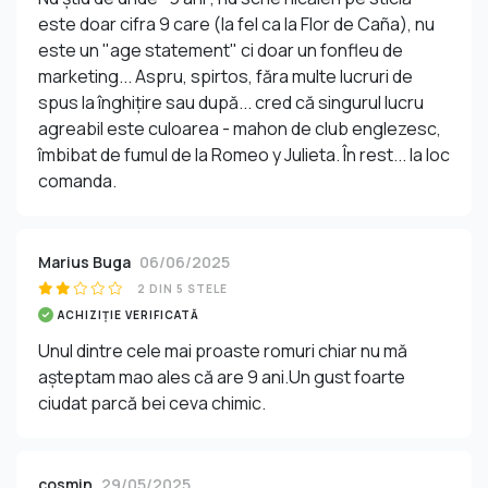
este doar cifra 9 care (la fel ca la Flor de Caña), nu
este un "age statement" ci doar un fonfleu de
marketing... Aspru, spirtos, făra multe lucruri de
spus la înghițire sau după... cred că singurul lucru
agreabil este culoarea - mahon de club englezesc,
îmbibat de fumul de la Romeo y Julieta. În rest... la loc
comanda.
Marius Buga
06/06/2025
2 DIN 5 STELE
ACHIZIȚIE VERIFICATĂ
Unul dintre cele mai proaste romuri chiar nu mă
așteptam mao ales că are 9 ani.Un gust foarte
ciudat parcă bei ceva chimic.
cosmin
29/05/2025