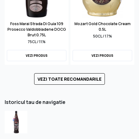
Foss Marai Strada Di Guia 109
Mozart Gold Chocolate Cream
Prosecco Valdobbiadene DOCG
0.5L
Brut 0.75L
50CL / 17%
75CL / 11%
VEZI PRODUS
VEZI PRODUS
VEZI TOATE RECOMANDARILE
Istoricul tau de navigatie