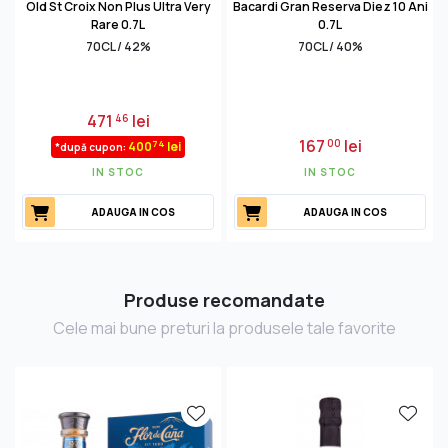
Old St Croix Non Plus Ultra Very
Bacardi Gran Reserva Diez 10 Ani
Rare 0.7L
0.7L
70CL / 42%
70CL / 40%
471
lei
46
167
lei
00
74
400
lei
*după cupon:
IN STOC
IN STOC
ADAUGA IN COS
ADAUGA IN COS
Produse recomandate
Cele mai bune preturi la produsele tale favorite