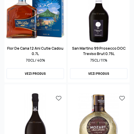
Flor De Cana 12 Ani Cutie Cadou
San Martino 99 Prosecco DOC
0.7L
Treviso Brut 0.75L
70CL / 40%
75CL / 11%
VEZI PRODUS
VEZI PRODUS