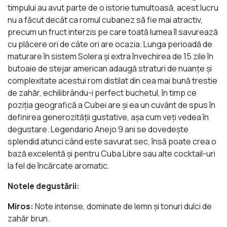
timpului au avut parte de o istorie tumultoasă, acest lucru
nu a făcut decât ca romul cubanez să fie mai atractiv,
precum un fruct interzis pe care toată lumea îl savurează
cu plăcere ori de câte ori are ocazia. Lunga perioadă de
maturare în sistem Solera şi extra învechirea de 15 zile în
butoaie de stejar american adaugă straturi de nuanţe şi
complexitate acestui rom distilat din cea mai bună trestie
de zahăr, echilibrându-i perfect buchetul, în timp ce
poziţia geografică a Cubei are şi ea un cuvânt de spus în
definirea generozităţii gustative, aşa cum veţi vedea în
degustare. Legendario Anejo 9 ani se dovedeşte
splendid atunci când este savurat sec, însă poate crea o
bază excelentă şi pentru Cuba Libre sau alte cocktail-uri
la fel de încărcate aromatic.
Notele degustării:
Miros:
Note intense, dominate de lemn şi tonuri dulci de
zahăr brun.