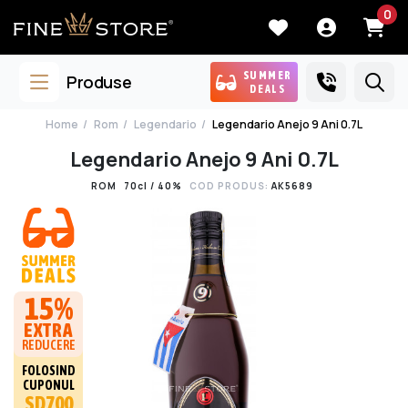
0
SUMMER
Produse
DEALS
Home
Rom
Legendario
Legendario Anejo 9 Ani 0.7L
Legendario Anejo 9 Ani 0.7L
ROM
70cl / 40%
COD PRODUS:
AK5689
15%
EXTRA
REDUCERE
FOLOSIND
CUPONUL
SD700