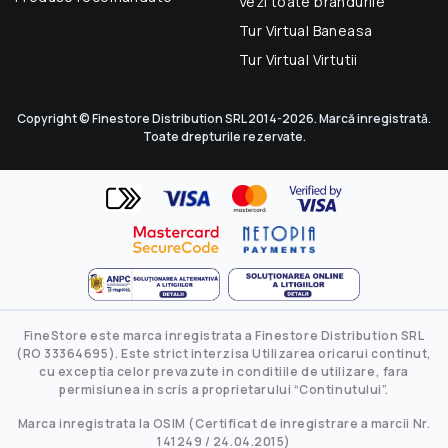
Vezi toate brandurile
Tur Virtual Baneasa
Tur Virtual Virtutii
Copyright © Finestore Distribution SRL 2014-2026. Marcă inregistrată.
Toate drepturile rezervate.
FineStore este marca inregistrata a Finestore Distribution SRL
(RO 33364695). Este strict interzisa Utilizarea oricarui continut,
cu exceptia celor prevazute in conditiile de utilizare, fara
permisiunea in scris a proprietarului “Continutului”.
Marca inregistrata la OSIM (Certificat de inregistrare a marcii Nr.
141249 / 24.04.2015)