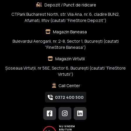
Depozit / Punct de ridicare
CTPark Bucharest North, str. Vila Ana, nr. 6, cladire BUN2,
Afumati, Ilfov (cautati “FineStore Depozit”)
Magazin Baneasa
Bulevardul Aerogarii, nr. 2-8, Sector 1, Bucureşti (cautati
“FineStore Baneasa”)
Magazin Virtutii
Șoseaua Virtuții, nr 56E, Sector 6, București (cautati “FineStore
Virtutii”)
Call Center
0372 400 500
NU VINDEM
BĂUTURI