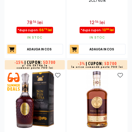
2CL / 40%
78
lei
12
lei
54
54
76
66
66
lei
10
lei
*după cupon:
*după cupon:
IN STOC
IN STOC
ADAUGA IN COS
ADAUGA IN COS
-
15%
| CUPON:
SD700
-
3%
| CUPON:
SD700
și -3% EXTRA la
la orice comandă peste 700 lei
comenzi peste 700 lei