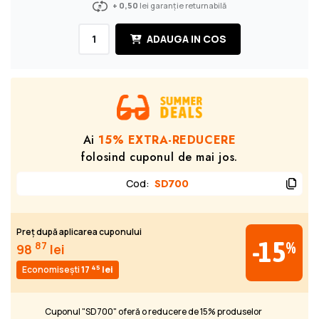
+ 0,50
lei garanție returnabilă
ADAUGA IN COS
Ai
15% EXTRA-REDUCERE
folosind cuponul de mai jos.
Cod
:
SD700
Preț după aplicarea cuponului
-15
%
87
98
lei
45
Economisești
17
lei
Cuponul "SD700" oferă o reducere de 15% produselor