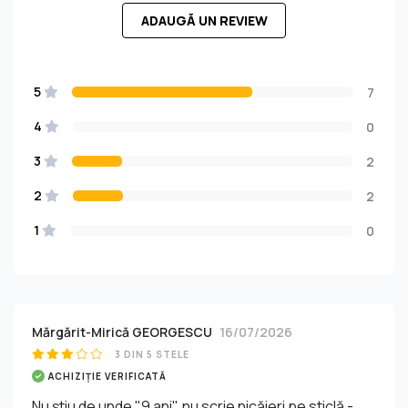
ADAUGĂ UN REVIEW
5
7
4
0
3
2
2
2
1
0
Mărgărit-Mirică GEORGESCU
16/07/2026
3 DIN 5 STELE
ACHIZIȚIE VERIFICATĂ
Nu știu de unde "9 ani", nu scrie nicăieri pe sticlă -