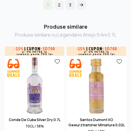
1
2
3
Produse similare
Produse similare cu Legendario Anejo 9 Ani 0.7L
-
15%
| CUPON:
SD700
-
15%
| CUPON:
SD700
și -3% EXTRA la
și -3% EXTRA la
comenzi peste 700 lei
comenzi peste 700 lei
Conde De Cuba Silver Dry 0.7L
Santos Dumont XO
Gewurztraminer Miniatura 0.02L
70CL / 38%