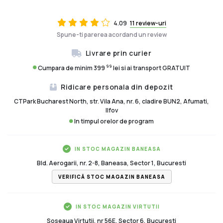
4.09
11 review-uri
Spune-ti parerea acordand un review
Livrare prin curier
99
Cumpara de minim 399
lei si ai transport GRATUIT
Ridicare personala din depozit
CTPark Bucharest North, str. Vila Ana, nr. 6, cladire BUN2, Afumati,
Ilfov
In timpul orelor de program
IN STOC MAGAZIN BANEASA
Bld. Aerogarii, nr. 2-8, Baneasa, Sector 1, Bucuresti
VERIFICĂ STOC MAGAZIN BANEASA
IN STOC MAGAZIN VIRTUTII
Soseaua Virtutii, nr 56E, Sector 6, Bucuresti