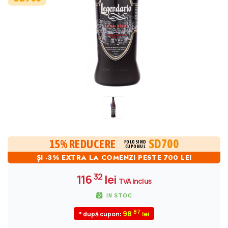
SD700
15% REDUCERE
FOLOSIND
CUPONUL
ȘI -3% EXTRA LA COMENZI PESTE 700 LEI
32
116
lei
TVA inclus
IN STOC
87
98
* după cupon: