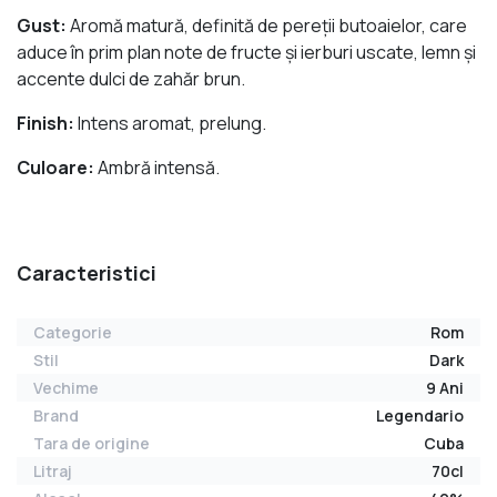
Gust:
Aromă matură, definită de pereţii butoaielor, care
aduce în prim plan note de fructe şi ierburi uscate, lemn şi
accente dulci de zahăr brun.
Finish:
Intens aromat, prelung.
Culoare:
Ambră intensă.
Caracteristici
Categorie
Rom
Stil
Dark
Vechime
9 Ani
Brand
Legendario
Tara de origine
Cuba
Litraj
70cl