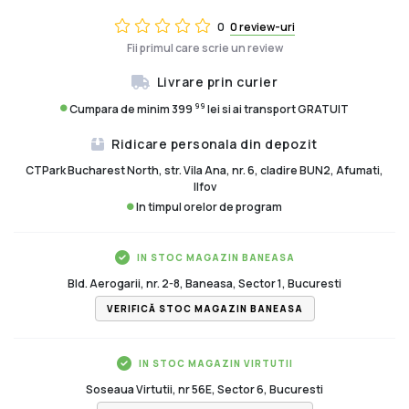
0
0 review-uri
Fii primul care scrie un review
Livrare prin curier
99
Cumpara de minim 399
lei si ai transport GRATUIT
Ridicare personala din depozit
CTPark Bucharest North, str. Vila Ana, nr. 6, cladire BUN2, Afumati,
Ilfov
In timpul orelor de program
IN STOC MAGAZIN BANEASA
Bld. Aerogarii, nr. 2-8, Baneasa, Sector 1, Bucuresti
VERIFICĂ STOC MAGAZIN BANEASA
IN STOC MAGAZIN VIRTUTII
Soseaua Virtutii, nr 56E, Sector 6, Bucuresti