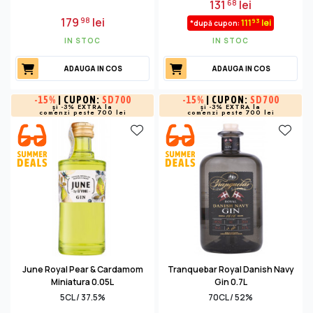
131
lei
68
179
lei
98
93
111
lei
*după cupon:
IN STOC
IN STOC
ADAUGA IN COS
ADAUGA IN COS
-
15%
| CUPON:
SD700
-
15%
| CUPON:
SD700
și -3% EXTRA la
și -3% EXTRA la
comenzi peste 700 lei
comenzi peste 700 lei
June Royal Pear & Cardamom
Tranquebar Royal Danish Navy
Miniatura 0.05L
Gin 0.7L
5CL / 37.5%
70CL / 52%