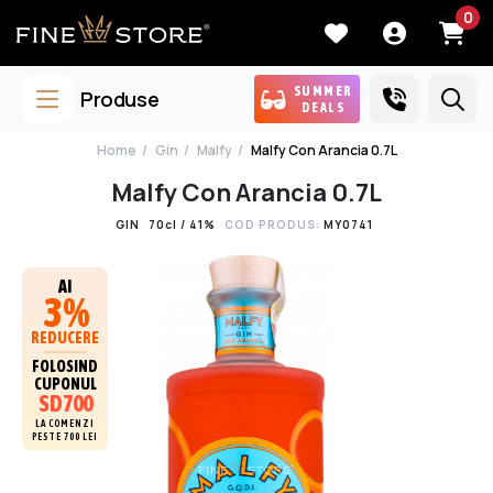
0
SUMMER
Produse
DEALS
Home
Gin
Malfy
Malfy Con Arancia 0.7L
Malfy Con Arancia 0.7L
GIN
70cl / 41%
COD PRODUS:
MY0741
AI
3%
REDUCERE
FOLOSIND
CUPONUL
SD700
LA COMENZI
PESTE 700 LEI