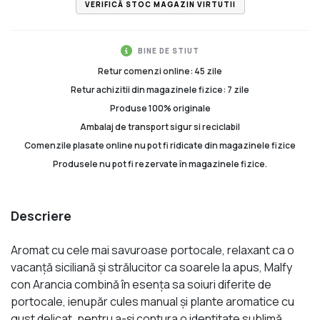
VERIFICĂ STOC MAGAZIN VIRTUTII
BINE DE STIUT
Retur comenzi online: 45 zile
Retur achizitii din magazinele fizice: 7 zile
Produse 100% originale
Ambalaj de transport sigur si reciclabil
Comenzile plasate online nu pot fi ridicate din magazinele fizice
Produsele nu pot fi rezervate în magazinele fizice.
Descriere
Aromat cu cele mai savuroase portocale, relaxant ca o
vacanţă siciliană şi strălucitor ca soarele la apus, Malfy
con Arancia combină în esenţa sa soiuri diferite de
portocale, ienupăr cules manual şi plante aromatice cu
gust delicat, pentru a-şi contura o identitate sublimă.