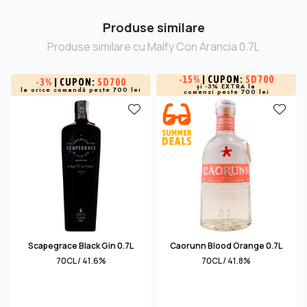
Produse similare
Produse similare cu Malfy Con Arancia 0.7L
-
15%
| CUPON:
SD700
-
3%
| CUPON:
SD700
și -3% EXTRA la
la orice comandă peste 700 lei
comenzi peste 700 lei
Scapegrace Black Gin 0.7L
Caorunn Blood Orange 0.7L
70CL / 41.6%
70CL / 41.8%