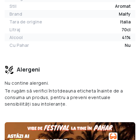
Stil
Aromat
Brand
Malfy
Tara de origine
Italia
Litraj
70cl
Alcool
41%
Cu Pahar
Nu
Alergeni
Nu contine alergeni.
Te rugăm să verifici întotdeauna eticheta înainte de a
consuma un produs, pentru a preveni eventuale
sensibilități sau intoleranțe.