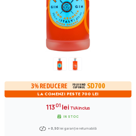
SD700
3% REDUCERE
FOLOSIND
CUPONUL
LA COMENZI PESTE 700 LEI
01
113
lei
TVA inclus
IN STOC
+ 0,50
lei garanție returnabilă