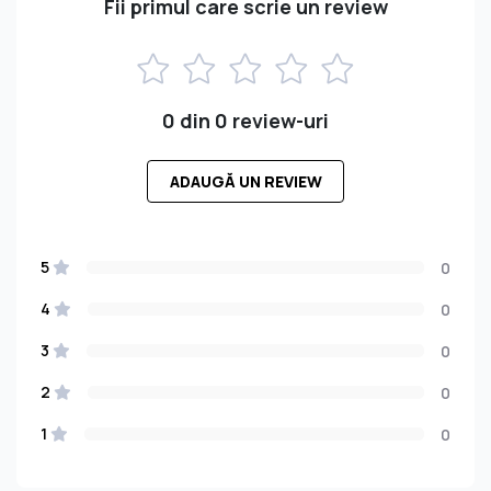
Fii primul care scrie un review
0 din 0 review-uri
ADAUGĂ UN REVIEW
5
0
4
0
3
0
2
0
1
0