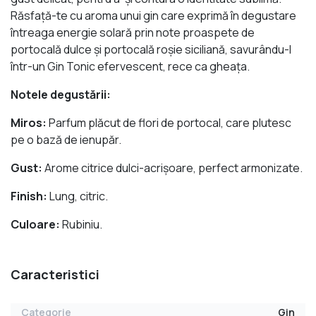
Răsfaţă-te cu aroma unui gin care exprimă în degustare
întreaga energie solară prin note proaspete de
portocală dulce şi portocală roşie siciliană, savurându-l
într-un Gin Tonic efervescent, rece ca gheaţa.
Notele degustării:
Miros:
Parfum plăcut de flori de portocal, care plutesc
pe o bază de ienupăr.
Gust:
Arome citrice dulci-acrişoare, perfect armonizate.
Finish:
Lung, citric.
Culoare:
Rubiniu.
Caracteristici
Categorie
Gin