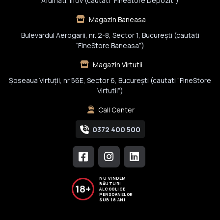
Afumati, Ilfov (cautati “FineStore Depozit”)
Magazin Baneasa
Bulevardul Aerogarii, nr. 2-8, Sector 1, Bucureşti (cautati
“FineStore Baneasa”)
Magazin Virtutii
Șoseaua Virtuții, nr 56E, Sector 6, București (cautati “FineStore
Virtutii”)
Call Center
0372 400 500
NU VINDEM
BĂUTURI
18+
ALCOOLICE
PERSOANELOR
SUB 18 ANI