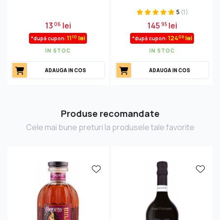
5
(1)
13
lei
145
lei
06
95
10
06
11
lei
124
lei
*după cupon:
*după cupon:
IN STOC
IN STOC
ADAUGA IN COS
ADAUGA IN COS
Produse recomandate
Cele mai bune preturi la produsele tale favorite