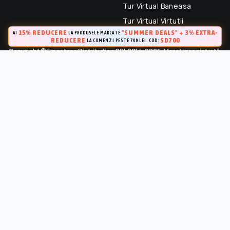
Tur Virtual Baneasa
Tur Virtual Virtutii
15% REDUCERE
"SUMMER DEALS" + 3% EXTRA-
AI
LA PRODUSELE MARCATE
REDUCERE
SD700
LA COMENZI PESTE 700 LEI. COD:
Copyright © Finestore Distribution SRL 2014-2026. Marcă inregistrată.
Toate drepturile rezervate.
FineStore este marca inregistrata a Finestore Distribution SRL
(RO 33364695). Este strict interzisa Utilizarea oricarui continut,
cu exceptia celor prevazute in conditiile de utilizare, fara
permisiunea in scris a proprietarului “Continutului”.
Marca inregistrata la OSIM (Certificat de inregistrare a marcii Nr.
141249 / 24.04.2015)