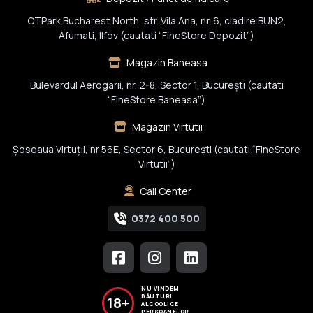
CTPark Bucharest North, str. Vila Ana, nr. 6, cladire BUN2,
Afumati, Ilfov (cautati “FineStore Depozit”)
Magazin Baneasa
Bulevardul Aerogarii, nr. 2-8, Sector 1, Bucureşti (cautati
“FineStore Baneasa”)
Magazin Virtutii
Șoseaua Virtuții, nr 56E, Sector 6, București (cautati “FineStore
Virtutii”)
Call Center
0372 400 500
NU VINDEM
BĂUTURI
18+
ALCOOLICE
PERSOANELOR