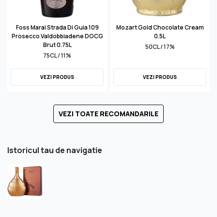
Foss Marai Strada Di Guia 109
Mozart Gold Chocolate Cream
Prosecco Valdobbiadene DOCG
0.5L
Brut 0.75L
50CL / 17%
75CL / 11%
VEZI PRODUS
VEZI PRODUS
VEZI TOATE RECOMANDARILE
Istoricul tau de navigatie