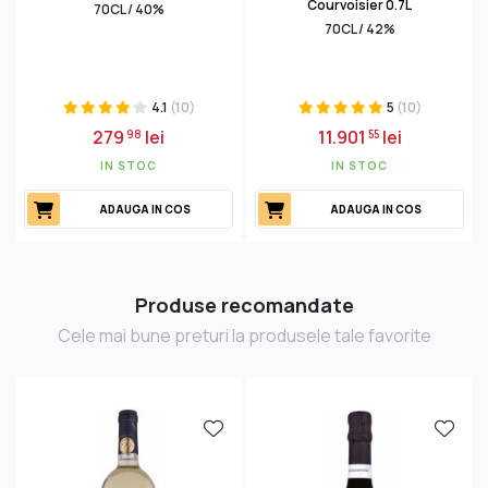
Courvoisier 0.7L
70CL / 40%
70CL / 42%
4.1
(10)
5
(10)
279
lei
11.901
lei
98
55
IN STOC
IN STOC
ADAUGA IN COS
ADAUGA IN COS
Produse recomandate
Cele mai bune preturi la produsele tale favorite