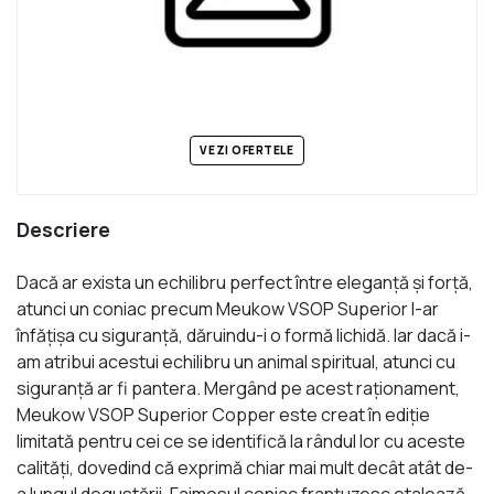
VEZI OFERTELE
Descriere
Dacă ar exista un echilibru perfect între eleganţă şi forţă,
atunci un coniac precum Meukow VSOP Superior l-ar
înfăţişa cu siguranţă, dăruindu-i o formă lichidă. Iar dacă i-
am atribui acestui echilibru un animal spiritual, atunci cu
siguranţă ar fi pantera. Mergând pe acest raţionament,
Meukow VSOP Superior Copper este creat în ediţie
limitată pentru cei ce se identifică la rândul lor cu aceste
calităţi, dovedind că exprimă chiar mai mult decât atât de-
a lungul degustării. Faimosul coniac franţuzesc etalează