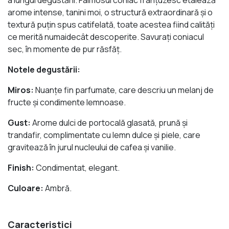
arome intense, tanini moi, o structură extraordinară şi o
textură puţin spus catifelată, toate acestea fiind calităţi
ce merită numaidecât descoperite. Savuraţi coniacul
sec, în momente de pur răsfăţ.
Notele degustării:
Miros:
Nuanţe fin parfumate, care descriu un melanj de
fructe şi condimente lemnoase.
Gust:
Arome dulci de portocală glasată, prună şi
trandafir, complimentate cu lemn dulce şi piele, care
gravitează în jurul nucleului de cafea şi vanilie.
Finish:
Condimentat, elegant.
Culoare:
Ambră.
Caracteristici