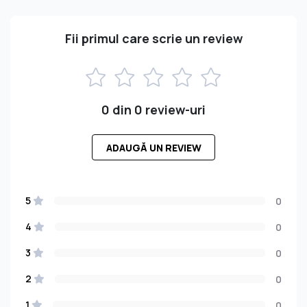
Fii primul care scrie un review
0 din 0 review-uri
ADAUGĂ UN REVIEW
5
0
4
0
3
0
2
0
1
0