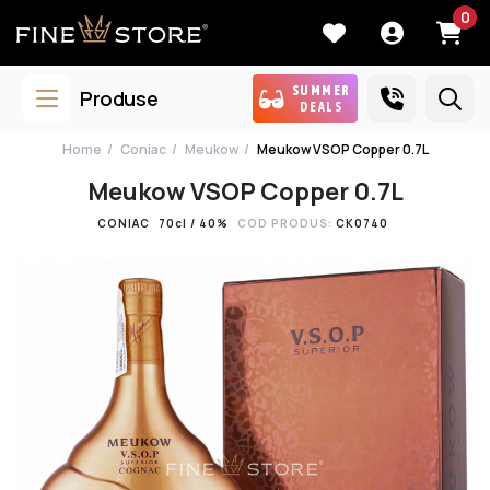
0
SUMMER
Produse
DEALS
Home
Coniac
Meukow
Meukow VSOP Copper 0.7L
Meukow VSOP Copper 0.7L
CONIAC
70cl / 40%
COD PRODUS:
CK0740