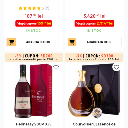
5
(2)
187
lei
3.428
lei
94
41
75
15
159
lei
2.914
lei
*după cupon:
*după cupon:
IN STOC
IN STOC
ADAUGA IN COS
ADAUGA IN COS
-
3%
| CUPON:
SD700
-
3%
| CUPON:
SD700
la orice comandă peste 700 lei
la orice comandă peste 700 lei
Hennessy VSOP 0.7L
Courvoisier L'Essence de