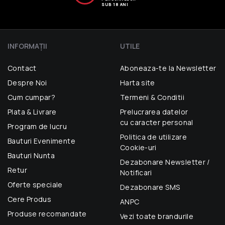
SUB 18 ANI
INFORMAŢII
UTILE
Contact
Aboneaza-te la Newsletter
Despre Noi
Harta site
Cum cumpar?
Termeni & Conditii
Plata & Livrare
Prelucrarea datelor
cu caracter personal
Program de lucru
Politica de utilizare
Bauturi Evenimente
Cookie-uri
Bauturi Nunta
Dezabonare Newsletter /
Retur
Notificari
Oferte speciale
Dezabonare SMS
Cere Produs
ANPC
Produse recomandate
Vezi toate brandurile