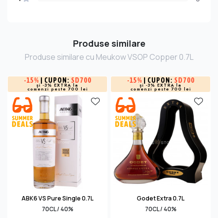
Produse similare
Produse similare cu Meukow VSOP Copper 0.7L
-
15%
| CUPON:
SD700
-
15%
| CUPON:
SD700
și -3% EXTRA la
și -3% EXTRA la
comenzi peste 700 lei
comenzi peste 700 lei
ABK6 VS Pure Single 0.7L
Godet Extra 0.7L
70CL / 40%
70CL / 40%