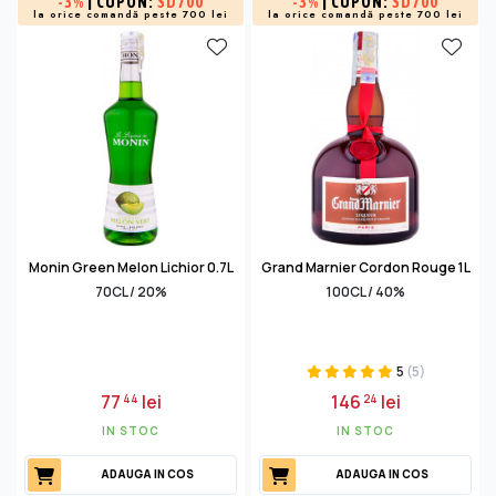
-
3%
| CUPON:
SD700
-
3%
| CUPON:
SD700
la orice comandă peste 700 lei
la orice comandă peste 700 lei
Monin Green Melon Lichior 0.7L
Grand Marnier Cordon Rouge 1L
70CL / 20%
100CL / 40%
5
(5)
77
lei
146
lei
44
24
IN STOC
IN STOC
ADAUGA IN COS
ADAUGA IN COS