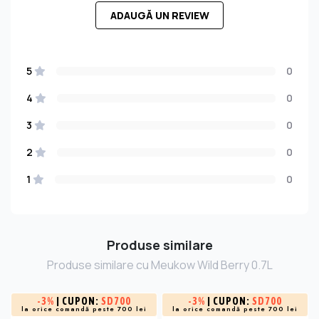
ADAUGĂ UN REVIEW
5
0
4
0
3
0
2
0
1
0
Produse similare
Produse similare cu Meukow Wild Berry 0.7L
-
3%
| CUPON:
SD700
-
3%
| CUPON:
SD700
la orice comandă peste 700 lei
la orice comandă peste 700 lei