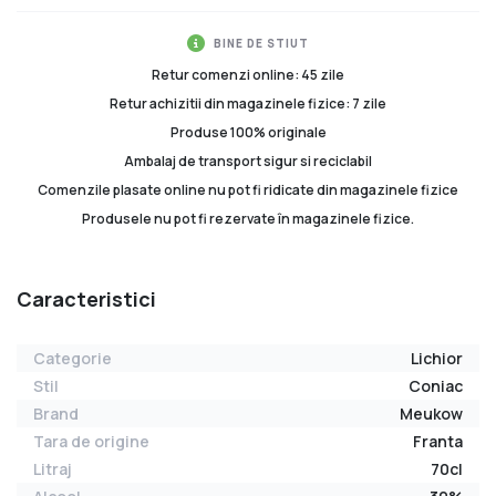
BINE DE STIUT
Retur comenzi online: 45 zile
Retur achizitii din magazinele fizice: 7 zile
Produse 100% originale
Ambalaj de transport sigur si reciclabil
Comenzile plasate online nu pot fi ridicate din magazinele fizice
Produsele nu pot fi rezervate în magazinele fizice.
Caracteristici
Categorie
Lichior
Stil
Coniac
Brand
Meukow
Tara de origine
Franta
Litraj
70cl