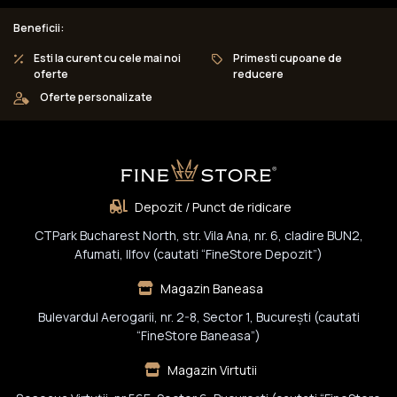
Beneficii:
Esti la curent cu cele mai noi
Primesti cupoane de
oferte
reducere
Oferte personalizate
Depozit / Punct de ridicare
CTPark Bucharest North, str. Vila Ana, nr. 6, cladire BUN2,
Afumati, Ilfov (cautati “FineStore Depozit”)
Magazin Baneasa
Bulevardul Aerogarii, nr. 2-8, Sector 1, Bucureşti (cautati
“FineStore Baneasa”)
Magazin Virtutii