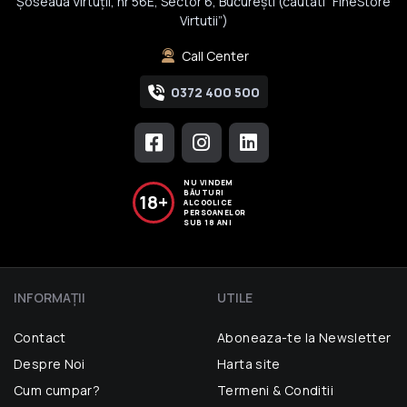
Șoseaua Virtuții, nr 56E, Sector 6, București (cautati “FineStore
Virtutii”)
Call Center
0372 400 500
NU VINDEM
BĂUTURI
18+
ALCOOLICE
PERSOANELOR
SUB 18 ANI
INFORMAŢII
UTILE
Contact
Aboneaza-te la Newsletter
Despre Noi
Harta site
Cum cumpar?
Termeni & Conditii