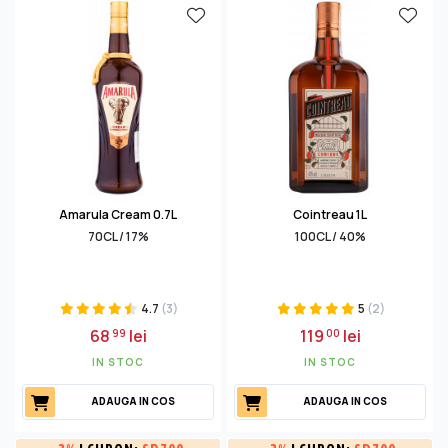
Amarula Cream 0.7L
Cointreau 1L
70CL / 17%
100CL / 40%
4.7
(3)
5
(2)
68
lei
119
lei
99
00
IN STOC
IN STOC
ADAUGA IN COS
ADAUGA IN COS