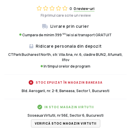
0
0 review-uri
Fii primul care scrie un review
Livrare prin curier
99
Cumpara de minim 399
lei si ai transport GRATUIT
Ridicare personala din depozit
CTPark Bucharest North, str. Vila Ana, nr. 6, cladire BUN2, Afumati,
Ilfov
In timpul orelor de program
STOC EPUIZAT ÎN MAGAZIN BANEASA
Bld. Aerogarii, nr. 2-8, Baneasa, Sector 1, Bucuresti
IN STOC MAGAZIN VIRTUTII
Soseaua Virtutii, nr 56E, Sector 6, Bucuresti
VERIFICĂ STOC MAGAZIN VIRTUTII