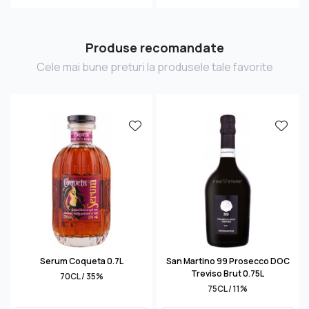
Produse recomandate
Cele mai bune preturi la produsele tale favorite
Serum Coqueta 0.7L
San Martino 99 Prosecco DOC
Treviso Brut 0.75L
70CL / 35%
75CL / 11%