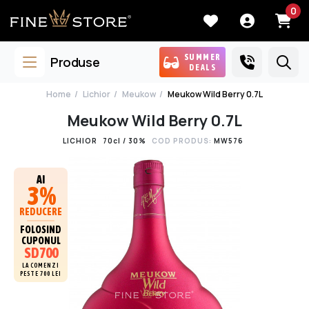
0
SUMMER
Produse
DEALS
Home
Lichior
Meukow
Meukow Wild Berry 0.7L
Meukow Wild Berry 0.7L
LICHIOR
70cl / 30%
COD PRODUS:
MW576
AI
3%
REDUCERE
FOLOSIND
CUPONUL
SD700
LA COMENZI
PESTE 700 LEI