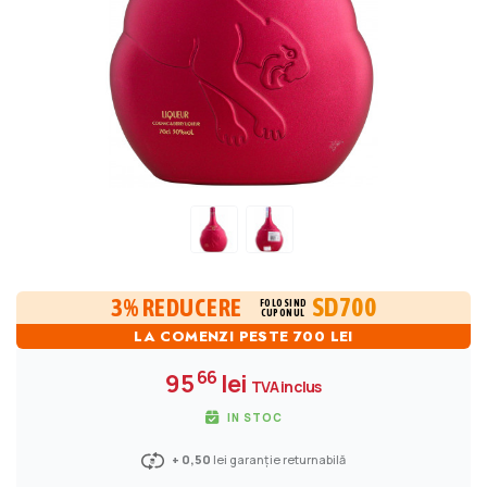
SD700
3% REDUCERE
FOLOSIND
CUPONUL
LA COMENZI PESTE 700 LEI
66
95
lei
TVA inclus
IN STOC
+ 0,50
lei garanție returnabilă