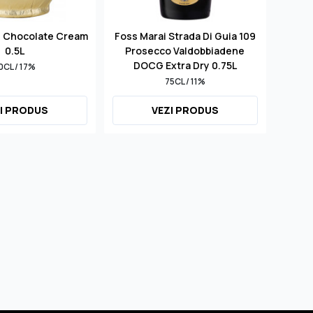
d Chocolate Cream
Foss Marai Strada Di Guia 109
S
0.5L
Prosecco Valdobbiadene
Mill
DOCG Extra Dry 0.75L
0CL / 17%
75CL / 11%
I PRODUS
VEZI PRODUS