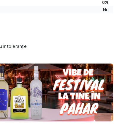
0%
Nu
u intoleranțe.