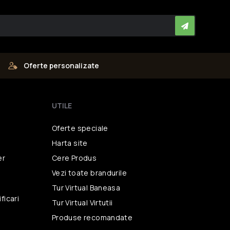
Oferte personalizate
UTILE
Oferte speciale
Harta site
er
Cere Produs
Vezi toate brandurile
i
Tur Virtual Baneasa
ficari
Tur Virtual Virtutii
Produse recomandate