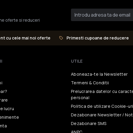
une oferte si reduceri
ent cu cele mai noi oferte
Primesti cupoane de reducere
II
UTILE
Aboneaza-te la Newsletter
oi
Termeni & Conditii
ar?
Prelucrarea datelor
cu caract
personal
vrare
Politica de utilizare
Cookie-ur
e lucru
Dezabonare Newsletter / Noti
venimente
Dezabonare SMS
unta
ANPC