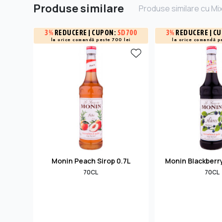
Produse similare
Produse similare cu Mi
3%
REDUCERE
| CUPON:
SD700
3%
REDUCERE
| C
la orice comandă peste 700 lei
la orice comandă p
Monin Peach Sirop 0.7L
Monin Blackberry
70CL
70CL