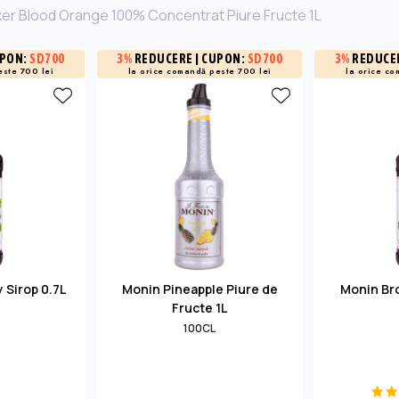
xer Blood Orange 100% Concentrat Piure Fructe 1L
UPON:
SD700
3%
REDUCERE
| CUPON:
SD700
3%
REDUCE
este 700 lei
la orice comandă peste 700 lei
la orice co
 Sirop 0.7L
Monin Pineapple Piure de
Monin Bro
Fructe 1L
100CL