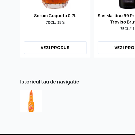
Serum Coqueta 0.7L
San Martino 99 P
Treviso Bru
70CL / 35%
75CL / 1
VEZI PRODUS
VEZI PR
Istoricul tau de navigatie