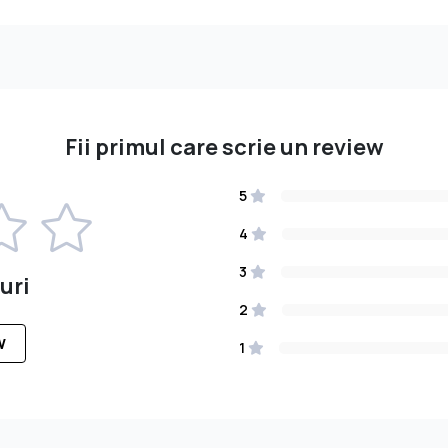
Fii primul care scrie un review
5
4
3
uri
2
W
1