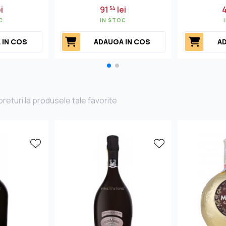
i
91
lei
54
C
IN STOC
 IN COS
ADAUGA IN COS
AD
returi la produsele tale favorite