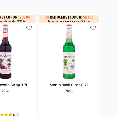
RE
| CUPON:
SD700
3%
REDUCERE
| CUPON:
SD700
3%
R
mandă peste 700 lei
la orice comandă peste 700 lei
la 
wnie Sirop 0.7L
Monin Basil Sirop 0.7L
Monin 
70CL
70CL
5
(1)