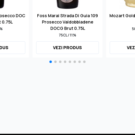
rosecco DOC
Foss Marai Strada Di Guia 109
Mozart Gol
t 0.75L
Prosecco Valdobbiadene
DOCG Brut 0.75L
1%
5
75CL / 11%
ODUS
VEZI PRODUS
VEZ