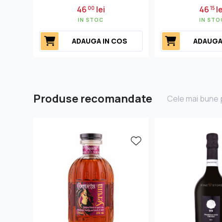
46
lei
46
le
00
15
IN STOC
IN STO
ADAUGA IN COS
ADAUGA
Produse recomandate
Cele mai bune p