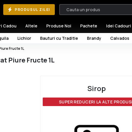
PRODUSUL ZILEI
ri Cadou
Altele
Produse Noi
Pachete
Idei Cadouri
uila
Lichior
Bauturi cu Traditie
Brandy
Calvados
iure Fructe 1L
t Piure Fructe 1L
Sirop
SUPER REDUCERI LA ALTE PRODUS