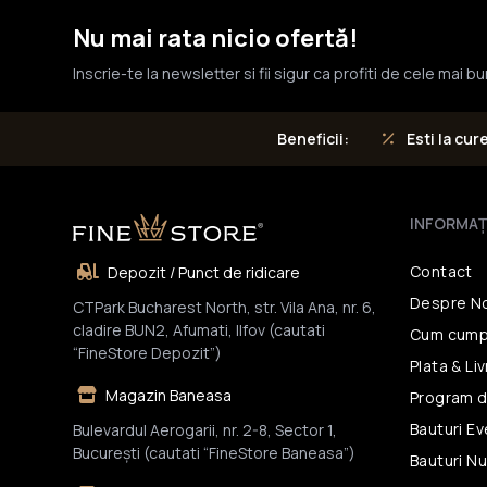
Nu mai rata nicio ofertă!
Inscrie-te la newsletter si fii sigur ca profiti de cele mai b
Esti la cur
Beneficii:
INFORMAŢ
Contact
Depozit / Punct de ridicare
Despre N
CTPark Bucharest North, str. Vila Ana, nr. 6,
cladire BUN2, Afumati, Ilfov (cautati
Cum cump
“FineStore Depozit”)
Plata & Li
Magazin Baneasa
Program d
Bauturi E
Bulevardul Aerogarii, nr. 2-8, Sector 1,
Bucureşti (cautati “FineStore Baneasa”)
Bauturi N