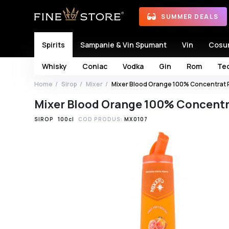
SUMMER DEALS
Spirits
Sampanie & Vin Spumant
Vin
Cosu
Whisky
Coniac
Vodka
Gin
Rom
Teq
Home
Sirop
Mixer
Mixer Blood Orange 100% Concentrat P
Mixer Blood Orange 100% Concentra
SIROP
100cl
COD PRODUS:
MX0107