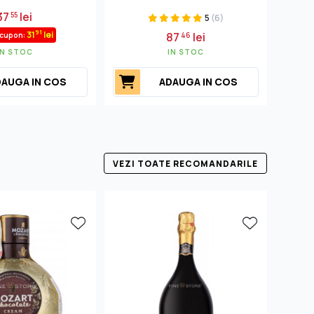
37
lei
55
5
(6)
91
31
lei
87
lei
 cupon:
46
IN STOC
IN STOC
AUGA IN COS
ADAUGA IN COS
VEZI TOATE RECOMANDARILE