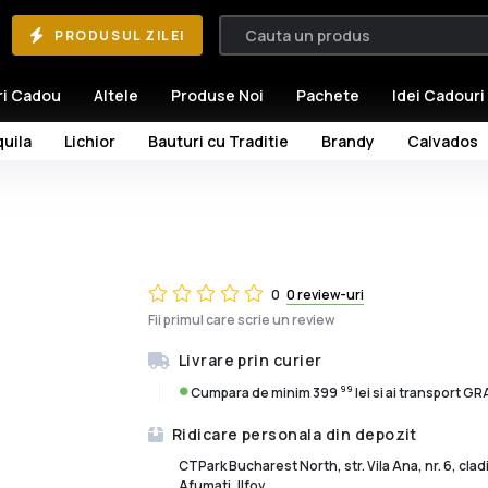
PRODUSUL ZILEI
ri Cadou
Altele
Produse Noi
Pachete
Idei Cadouri
uila
Lichior
Bauturi cu Traditie
Brandy
Calvados
0
0 review-uri
Fii primul care scrie un review
Livrare prin curier
99
Cumpara de minim 399
lei si ai transport G
Ridicare personala din depozit
CTPark Bucharest North, str. Vila Ana, nr. 6, cla
Afumati, Ilfov