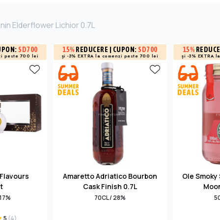
in Elderflower Lichior 0.7L
UPON:
SD700
15%
REDUCERE
| CUPON:
SD700
15%
REDUC
i peste 700 lei
și -3% EXTRA la
comenzi peste 700 lei
și -3% EXTRA l
Flavours
Amaretto Adriatico Bourbon
Ole Smoky
t
Cask Finish 0.7L
Moon
 17%
70CL / 28%
5
5
(4)