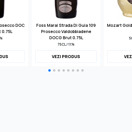
rosecco DOC
Foss Marai Strada Di Guia 109
Mozart Gol
t 0.75L
Prosecco Valdobbiadene
DOCG Brut 0.75L
1%
5
75CL / 11%
ODUS
VEZI PRODUS
VEZ