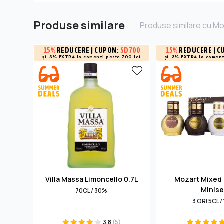
Produse similare
Produse similare cu Mon
15%
REDUCERE
| CUPON:
SD700
15%
REDUCERE
| C
și -3% EXTRA la
comenzi peste 700 lei
și -3% EXTRA la
comenz
Villa Massa Limoncello 0.7L
Mozart Mixed 
Minise
70CL / 30%
3 ORI 5CL /
3.8
(5)