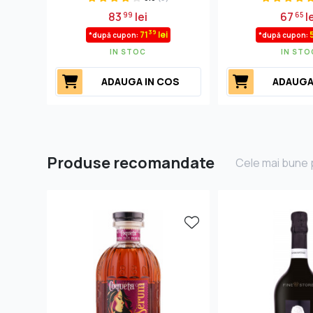
83
lei
67
le
99
65
39
71
lei
*după cupon:
*după cupon:
IN STOC
IN STO
ADAUGA IN COS
ADAUGA
Produse recomandate
Cele mai bune p