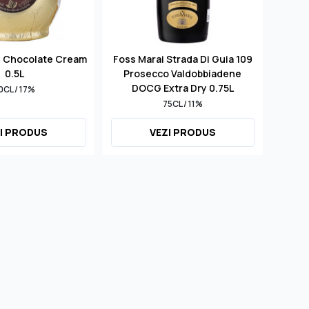
d Chocolate Cream
Foss Marai Strada Di Guia 109
S
0.5L
Prosecco Valdobbiadene
Mill
DOCG Extra Dry 0.75L
0CL / 17%
75CL / 11%
I PRODUS
VEZI PRODUS