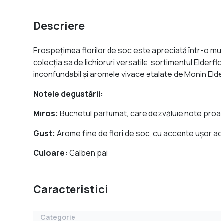
Descriere
Prospețimea florilor de soc este apreciată într-o mulți
colecția sa de lichioruri versatile sortimentul Elderf
inconfundabil și aromele vivace etalate de Monin Elder
Notele degustării:
Miros:
Buchetul parfumat, care dezvăluie note pro
Gust:
Arome fine de flori de soc, cu accente ușor a
Culoare:
Galben pai
Caracteristici
Categorie