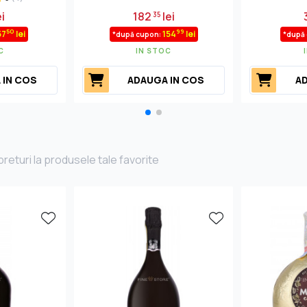
i
182
lei
35
50
99
57
lei
154
lei
*după cupon:
*după
C
IN STOC
 IN COS
ADAUGA IN COS
AD
returi la produsele tale favorite