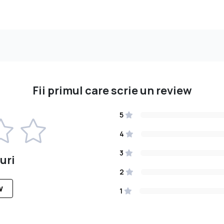
Fii primul care scrie un review
5
4
3
uri
2
W
1