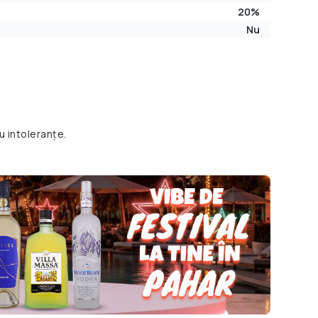
20%
Nu
u intoleranțe.