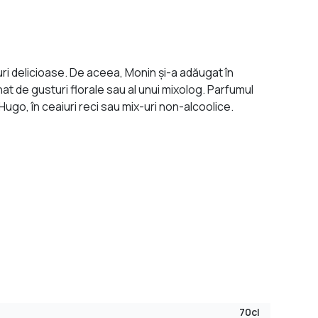
ixuri delicioase. De aceea, Monin și-a adăugat în
nat de gusturi florale sau al unui mixolog. Parfumul
Hugo, în ceaiuri reci sau mix-uri non-alcoolice.
70cl