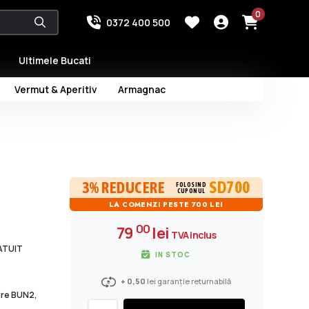
0
0372 400 500
Ultimele Bucati
Vermut & Aperitiv
Armagnac
SD700
3% REDUCERE
FOLOSIND
CUPONUL
LA COMENZI PESTE 700 LEI
00
79
lei
TVA inclus
RATUIT
IN STOC
+ 0,50
lei garanție returnabilă
dire BUN2,