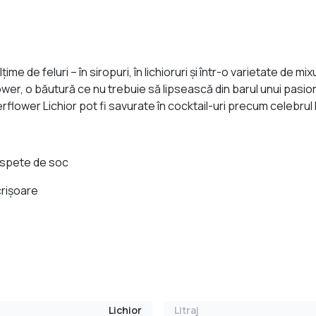
me de feluri – în siropuri, în lichioruri şi într-o varietate de m
lower, o băutură ce nu trebuie să lipsească din barul unui pasio
flower Lichior pot fi savurate în cocktail-uri precum celebrul 
aspete de soc
crișoare
Lichior
Litraj