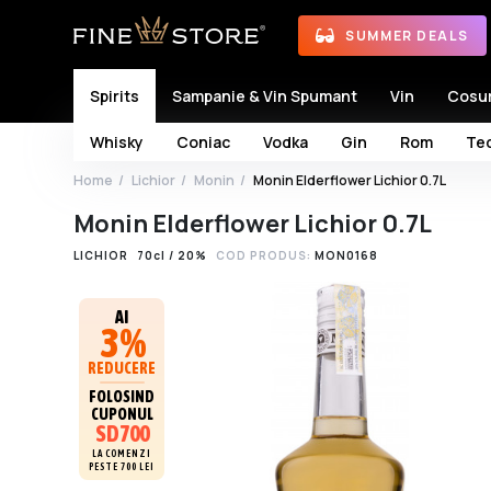
SUMMER DEALS
Spirits
Sampanie & Vin Spumant
Vin
Cosu
Whisky
Coniac
Vodka
Gin
Rom
Teq
Home
Lichior
Monin
Monin Elderflower Lichior 0.7L
Monin Elderflower Lichior 0.7L
LICHIOR
70cl / 20%
COD PRODUS:
MON0168
AI
3%
REDUCERE
FOLOSIND
CUPONUL
SD700
LA COMENZI
PESTE 700 LEI