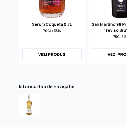
Serum Coqueta 0.7L
San Martino 99 P
Treviso Bru
70CL / 35%
75CL / 1
VEZI PRODUS
VEZI PR
Istoricul tau de navigatie