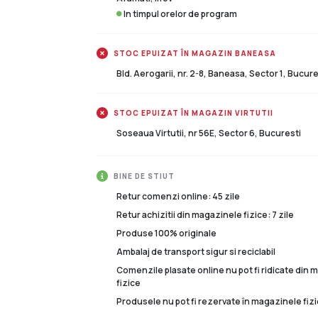
In timpul orelor de program
STOC EPUIZAT ÎN MAGAZIN BANEASA
Bld. Aerogarii, nr. 2-8, Baneasa, Sector 1, Bucure
STOC EPUIZAT ÎN MAGAZIN VIRTUTII
Soseaua Virtutii, nr 56E, Sector 6, Bucuresti
BINE DE STIUT
Retur comenzi online: 45 zile
Retur achizitii din magazinele fizice: 7 zile
Produse 100% originale
Ambalaj de transport sigur si reciclabil
Comenzile plasate online nu pot fi ridicate din
fizice
Produsele nu pot fi rezervate în magazinele fizi