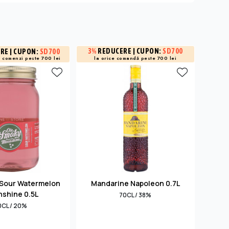
3%
REDUCERE
| CUPON:
SD700
3%
R
ERE
| CUPON:
SD700
a
comenzi peste 700 lei
la orice comandă peste 700 lei
la 
 Sour Watermelon
Mandarine Napoleon 0.7L
Monin
shine 0.5L
70CL / 38%
0CL / 20%