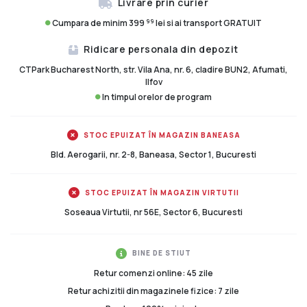
Livrare prin curier
99
Cumpara de minim 399
lei si ai transport GRATUIT
Ridicare personala din depozit
CTPark Bucharest North, str. Vila Ana, nr. 6, cladire BUN2, Afumati,
Ilfov
In timpul orelor de program
STOC EPUIZAT ÎN MAGAZIN BANEASA
Bld. Aerogarii, nr. 2-8, Baneasa, Sector 1, Bucuresti
STOC EPUIZAT ÎN MAGAZIN VIRTUTII
Soseaua Virtutii, nr 56E, Sector 6, Bucuresti
BINE DE STIUT
Retur comenzi online: 45 zile
Retur achizitii din magazinele fizice: 7 zile