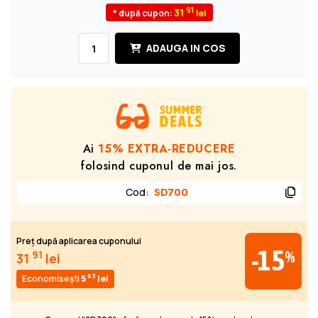
91
31
* după cupon:
ADAUGA IN COS
Ai
15% EXTRA-REDUCERE
folosind cuponul de mai jos.
Cod
:
SD700
Preț după aplicarea cuponului
-15
%
91
31
lei
63
Economisești
5
lei