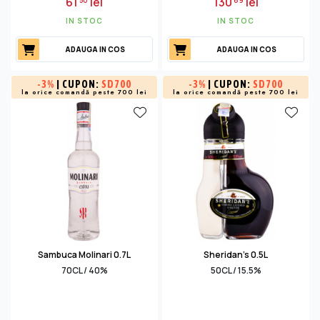
61
lei
130
lei
50
69
IN STOC
IN STOC
ADAUGA IN COS
ADAUGA IN COS
-
3%
| CUPON:
SD700
-
3%
| CUPON:
SD700
la orice comandă peste 700 lei
la orice comandă peste 700 lei
Sambuca Molinari 0.7L
Sheridan's 0.5L
70CL / 40%
50CL / 15.5%