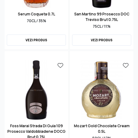
Serum Coqueta 0.7L
San Martino 99 Prosecco DOC
Treviso Brut 0.75L
70CL / 35%
75CL / 11%
VEZI PRODUS
VEZI PRODUS
Foss Marai Strada Di Guia 109
Mozart Gold Chocolate Cream
Prosecco Valdobbiadene DOCG
0.5L
Brut 0.75L