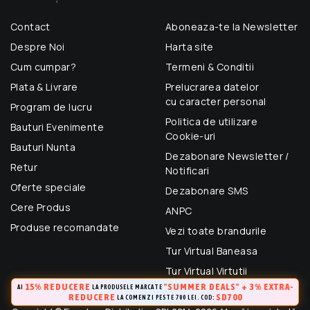
Contact
Aboneaza-te la Newsletter
Despre Noi
Harta site
Cum cumpar?
Termeni & Conditii
Plata & Livrare
Prelucrarea datelor
cu caracter personal
Program de lucru
Politica de utilizare
Bauturi Evenimente
Cookie-uri
Bauturi Nunta
Dezabonare Newsletter /
Retur
Notificari
Oferte speciale
Dezabonare SMS
Cere Produs
ANPC
Produse recomandate
Vezi toate brandurile
Tur Virtual Baneasa
Tur Virtual Virtutii
15% REDUCERE
"SUMMER DEALS" + 3% EXTRA-
AI
LA PRODUSELE MARCATE
REDUCERE
SD700
LA COMENZI PESTE 700 LEI. COD: