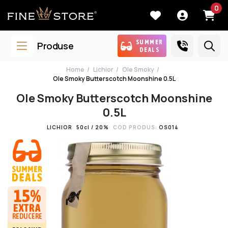
0
SUMMER
Produse
DEALS
Home
Lichior
Ole Smoky
Ole Smoky Butterscotch Moonshine 0.5L
Ole Smoky Butterscotch Moonshine
0.5L
LICHIOR
50cl / 20%
COD PRODUS:
OS014
15%
EXTRA
REDUCERE