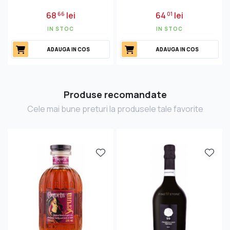
68
lei
64
lei
66
01
IN STOC
IN STOC
ADAUGA IN COS
ADAUGA IN COS
Produse recomandate
Cele mai bune preturi la produsele tale favorite