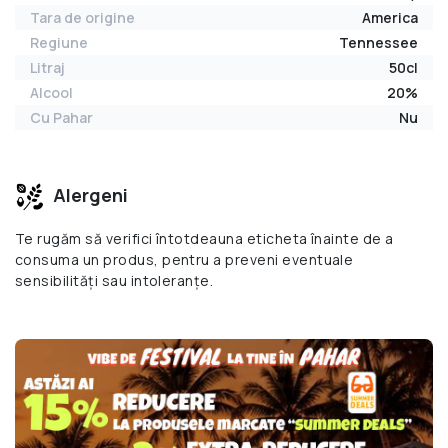
Tara de origine
America
Regiune
Tennessee
Litraj
50cl
Alcool
20%
Cu Pahar
Nu
Alergeni
Te rugăm să verifici întotdeauna eticheta înainte de a
consuma un produs, pentru a preveni eventuale
sensibilități sau intoleranțe.