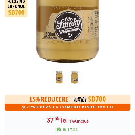
FOLOSIND
CUPONUL
SD700
SD700
15% REDUCERE
FOLOSIND
CUPONUL
ȘI -3% EXTRA LA COMENZI PESTE 700 LEI
55
37
lei
TVA inclus
IN STOC