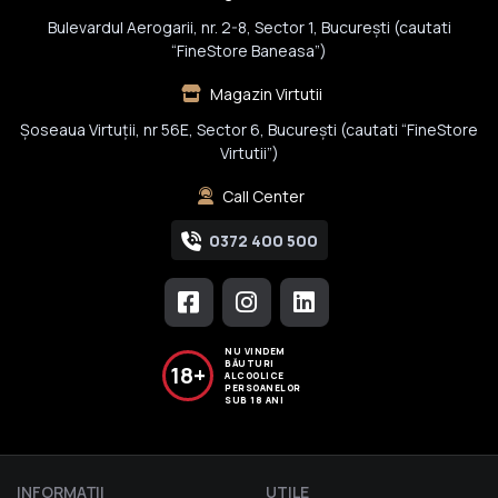
Bulevardul Aerogarii, nr. 2-8, Sector 1, Bucureşti (cautati
“FineStore Baneasa”)
Magazin Virtutii
Șoseaua Virtuții, nr 56E, Sector 6, București (cautati “FineStore
Virtutii”)
Call Center
0372 400 500
NU VINDEM
BĂUTURI
18+
ALCOOLICE
PERSOANELOR
SUB 18 ANI
INFORMAŢII
UTILE