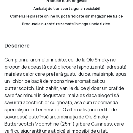
Produse 100% originale
Ambalaj de transport sigur si reciclabil
Comenzile plasate online nu pot fi ridicate din magazinele fizice
Produsele nu pot fi rezervate în magazinele fizice.
Descriere
Campioni ai aromelor inedite, cei de la Ole Smoky ne
propun de această dată o licoare hipnotizantă, adresată
mai ales celor care preferă gustul dulce, mai simplu spus
un lichior pe bază de moonshine aromatizat cu
butterscotch. Unt, zahăr, vanilie dulce şi doar un praf de
sare fac minuni în degustare, mai ales dacă alegeţi să
savuraţi acest lichior cu gheaţă, aşa cum recomandă
specialiştii din Tennessee. O alternativă incredibil de
savuroasă este însă şi combinaţia de Ole Smoky
Butterscotch Moonshine (25ml) şi bere Guinness, care
va fi cu siguranţă una atipică şi imposibil de uitat.