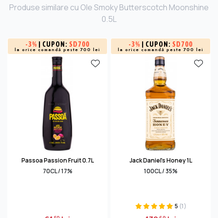
Produse similare cu Ole Smoky Butterscotch Moonshine
0.5L
-
3%
| CUPON:
SD700
-
3%
| CUPON:
SD700
la orice comandă peste 700 lei
la orice comandă peste 700 lei
Passoa Passion Fruit 0.7L
Jack Daniel's Honey 1L
70CL / 17%
100CL / 35%
5
(1)