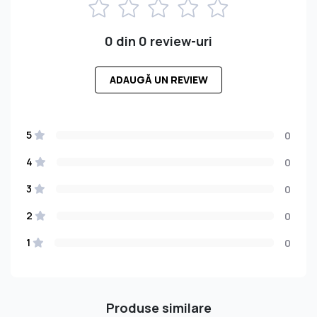
0 din 0 review-uri
ADAUGĂ UN REVIEW
5
0
4
0
3
0
2
0
1
0
Produse similare