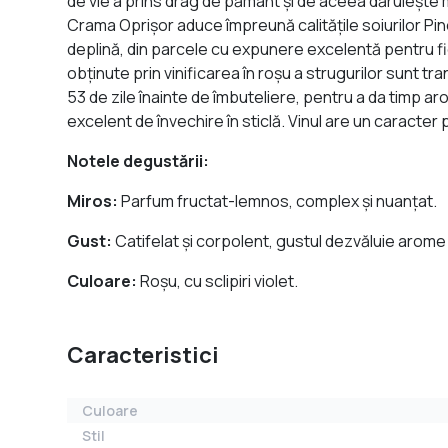
de vie a prins drag de pământ şi de aceea dăruieşte m
Crama Oprişor aduce împreună calităţile soiurilor Pin
deplină, din parcele cu expunere excelentă pentru fie
obţinute prin vinificarea în roşu a strugurilor sunt tr
53 de zile înainte de îmbuteliere, pentru a da timp 
excelent de învechire în sticlă. Vinul are un caracter 
Notele degustării:
Miros:
Parfum fructat-lemnos, complex şi nuanţat.
Gust:
Catifelat şi corpolent, gustul dezvăluie arome
Culoare:
Roşu, cu sclipiri violet.
Caracteristici
Culoare
Stil