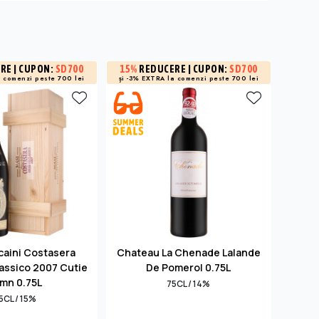
ERE
| CUPON:
SD700
15%
REDUCERE
| CUPON:
SD700
15%
R
a
comenzi peste 700 lei
și -3% EXTRA la
comenzi peste 700 lei
și -3% 
caini Costasera
Chateau La Chenade Lalande
M
assico 2007 Cutie
De Pomerol 0.75L
Cla
mn 0.75L
75CL / 14%
5CL / 15%