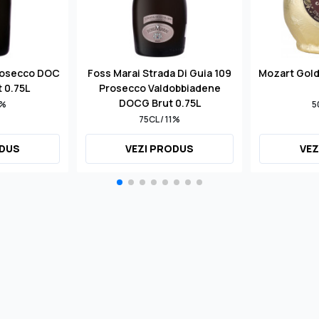
rosecco DOC
Foss Marai Strada Di Guia 109
Mozart Gol
t 0.75L
Prosecco Valdobbiadene
DOCG Brut 0.75L
1%
5
75CL / 11%
ODUS
VEZI PRODUS
VEZ