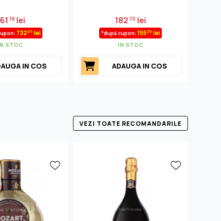
861
lei
182
lei
19
70
01
29
732
lei
155
lei
cupon:
*după cupon:
IN STOC
IN STOC
AUGA IN COS
ADAUGA IN COS
VEZI TOATE RECOMANDARILE