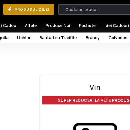
PRODUSUL ZILEI
ri Cadou
Altele
Produse Noi
Pachete
Idei Cadouri
uila
Lichior
Bauturi cu Traditie
Brandy
Calvados
Vin
SUPER REDUCERI LA ALTE PRODUS