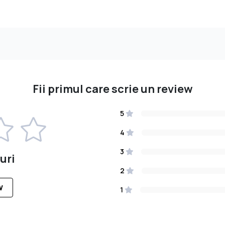
Fii primul care scrie un review
5
4
3
uri
2
W
1