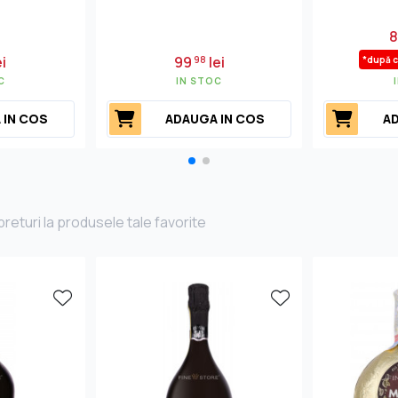
i
99
lei
98
*după 
C
IN STOC
 IN COS
ADAUGA IN COS
AD
returi la produsele tale favorite