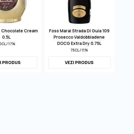
d Chocolate Cream
Foss Marai Strada Di Guia 109
S
0.5L
Prosecco Valdobbiadene
Mill
DOCG Extra Dry 0.75L
0CL / 17%
75CL / 11%
I PRODUS
VEZI PRODUS