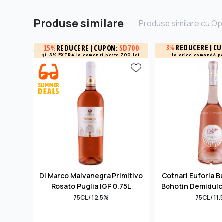
Produse similare
Produse similare cu Op
3%
REDUCERE
| C
15%
REDUCERE
| CUPON:
SD700
și -3% EXTRA la
comenzi peste 700 lei
la orice comandă p
Di Marco Malvanegra Primitivo
Cotnari Euforia 
Rosato Puglia IGP 0.75L
Bohotin Demidulc
75CL / 12.5%
75CL / 11