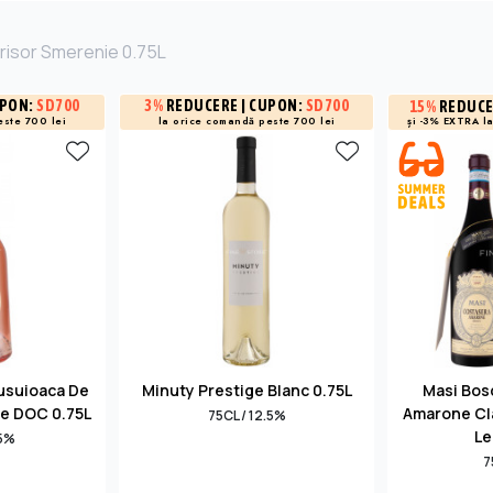
risor Smerenie 0.75L
UPON:
SD700
3%
REDUCERE
| CUPON:
SD700
15%
REDUC
și -3% EXTRA l
este 700 lei
la orice comandă peste 700 lei
Busuioaca De
Minuty Prestige Blanc 0.75L
Masi Bos
e DOC 0.75L
Amarone Cl
75CL / 12.5%
Le
.5%
7