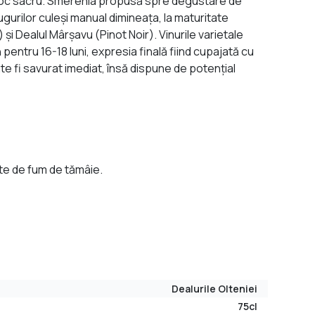
tui loc sacru. Smerenia propusă spre degustare de
gurilor culeşi manual dimineaţa, la maturitate
i Dealul Mârşavu (Pinot Noir). Vinurile varietale
 pentru 16-18 luni, expresia finală fiind cupajată cu
e fi savurat imediat, însă dispune de potenţial
nte de fum de tămâie.
Dealurile Olteniei
75cl