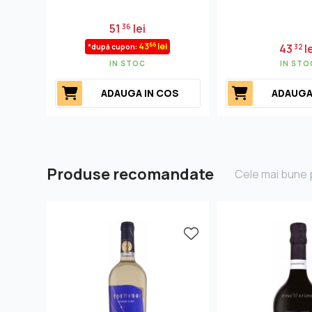
51
lei
36
66
43
lei
43
le
*după cupon:
32
IN STOC
IN STO
ADAUGA IN COS
ADAUGA
Produse recomandate
Cele mai bune p