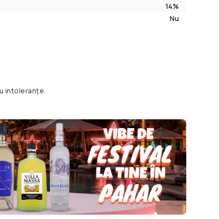
14%
Nu
u intoleranțe.