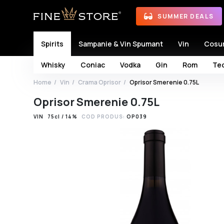
SUMMER DEALS
Spirits
Sampanie & Vin Spumant
Vin
Cosu
Whisky
Coniac
Vodka
Gin
Rom
Teq
Home
Vin
Crama Oprisor
Oprisor Smerenie 0.75L
Oprisor Smerenie 0.75L
VIN
75cl / 14%
COD PRODUS:
OP039