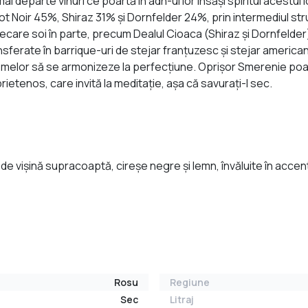
ai departe vinuri ce poartă în adn-ul lor însăşi spiritul aces
ot Noir 45%, Shiraz 31% şi Dornfelder 24%, prin intermediul stru
care soi în parte, precum Dealul Cioaca (Shiraz şi Dornfelder) ş
ansferate în barrique-uri de stejar franţuzesc şi stejar american
aromelor să se armonizeze la perfecţiune. Oprişor Smerenie poat
prietenos, care invită la meditaţie, aşa că savuraţi-l sec.
 de vişină supracoaptă, cireşe negre şi lemn, învăluite în acce
Rosu
Regiune
Sec
Litraj