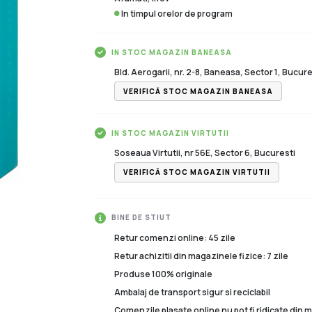
In timpul orelor de program
IN STOC MAGAZIN BANEASA
Bld. Aerogarii, nr. 2-8, Baneasa, Sector 1, Bucure
VERIFICĂ STOC MAGAZIN BANEASA
IN STOC MAGAZIN VIRTUTII
Soseaua Virtutii, nr 56E, Sector 6, Bucuresti
VERIFICĂ STOC MAGAZIN VIRTUTII
BINE DE STIUT
Retur comenzi online: 45 zile
Retur achizitii din magazinele fizice: 7 zile
Produse 100% originale
Ambalaj de transport sigur si reciclabil
Comenzile plasate online nu pot fi ridicate din