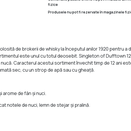
fizice
Produsele nu pot fi rezervate în magazinele fizi
losită de brokerii de whisky la începutul anilor 1920 pentru a 
imentul este unul cu totul deosebit. Singleton of Dufftown 12 
ucă. Caracterul acestui sortiment învechit timp de 12 ani est
umată sec, cu un strop de apă sau cu gheaţă.
 arome de fân şi nuci.
at notele de nuci, lemn de stejar şi pralină.