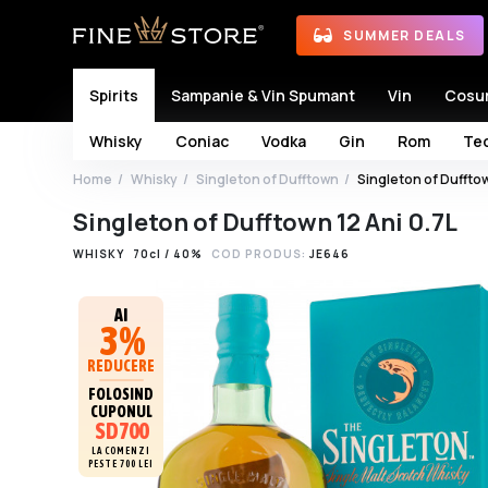
SUMMER DEALS
Spirits
Sampanie & Vin Spumant
Vin
Cosu
Whisky
Coniac
Vodka
Gin
Rom
Teq
Home
Whisky
Singleton of Dufftown
Singleton of Dufftow
Singleton of Dufftown 12 Ani 0.7L
WHISKY
70cl / 40%
COD PRODUS:
JE646
AI
3%
REDUCERE
FOLOSIND
CUPONUL
SD700
LA COMENZI
PESTE 700 LEI