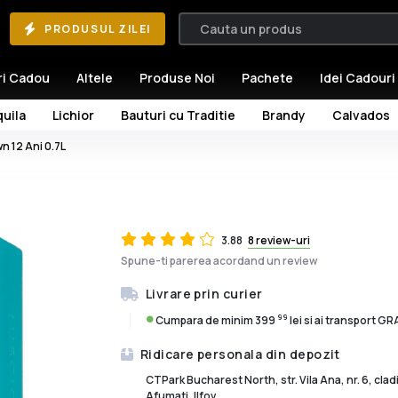
PRODUSUL ZILEI
ri Cadou
Altele
Produse Noi
Pachete
Idei Cadouri
uila
Lichior
Bauturi cu Traditie
Brandy
Calvados
n 12 Ani 0.7L
3.88
8 review-uri
Spune-ti parerea acordand un review
Livrare prin curier
99
Cumpara de minim 399
lei si ai transport G
Ridicare personala din depozit
CTPark Bucharest North, str. Vila Ana, nr. 6, cla
Afumati, Ilfov