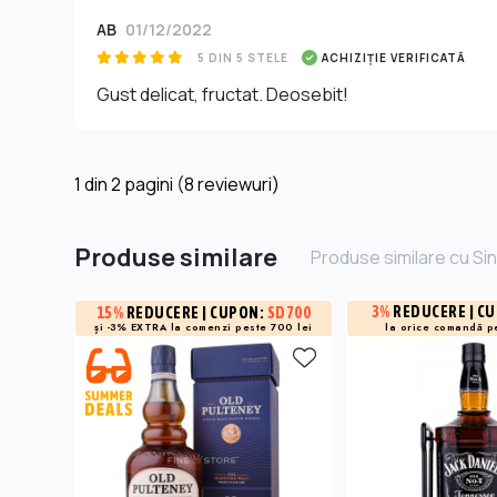
AB
01/12/2022
5 DIN 5 STELE
ACHIZIȚIE VERIFICATĂ
Gust delicat, fructat. Deosebit!
1
din
2
pagini (8 reviewuri)
Produse similare
Produse similare cu Sin
3%
REDUCERE
| C
15%
REDUCERE
| CUPON:
SD700
și -3% EXTRA la
comenzi peste 700 lei
la orice comandă p