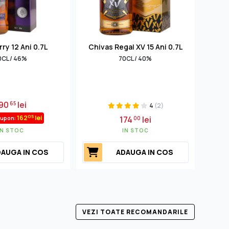
ry 12 Ani 0.7L
Chivas Regal XV 15 Ani 0.7L
Benri
0CL / 46%
70CL / 40%
90
lei
65
4
(2)
05
162
lei
174
lei
cupon:
00
IN STOC
IN STOC
AUGA IN COS
ADAUGA IN COS
VEZI TOATE RECOMANDARILE