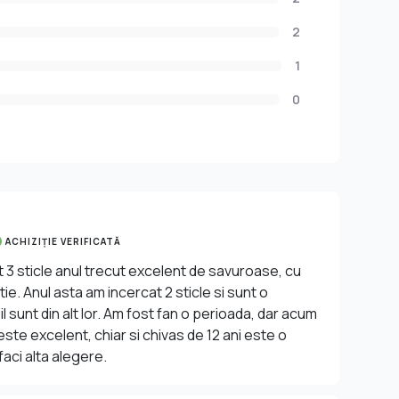
2
1
0
ACHIZIȚIE VERIFICATĂ
 3 sticle anul trecut excelent de savuroase, cu
ie. Anul asta am incercat 2 sticle si sunt o
 sunt din alt lor. Am fost fan o perioada, dar acum
ste excelent, chiar si chivas de 12 ani este o
aci alta alegere.