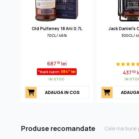
Old Pulteney 18 Ani 0.7L
Jack Daniel's 
70CL / 46%
300CL / 
687
lei
18
11
584
lei
437
l
*după cupon:
50
IN STOC
IN STO
ADAUGA IN COS
ADAUGA
Produse recomandate
Cele mai bune p