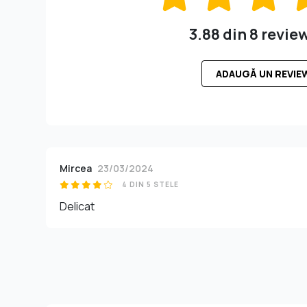
3.88 din 8 revie
ADAUGĂ UN REVIE
Mircea
23/03/2024
4 DIN 5 STELE
Delicat