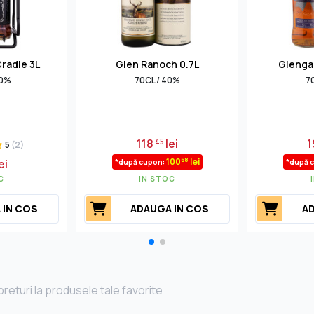
Cradle 3L
Glen Ranoch 0.7L
Glengar
40%
70CL / 40%
7
118
lei
1
45
5
(2)
68
100
lei
ei
*după cupon:
*după 
C
IN STOC
 IN COS
ADAUGA IN COS
AD
returi la produsele tale favorite