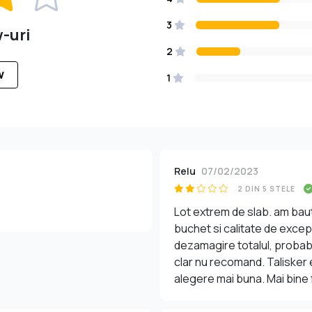
3
w-uri
2
W
1
Relu
07/02/2023
2 DIN 5 STELE
Lot extrem de slab. am baut
buchet si calitate de except
dezamagire totalul, probabil
clar nu recomand. Talisker e
alegere mai buna. Mai bine f