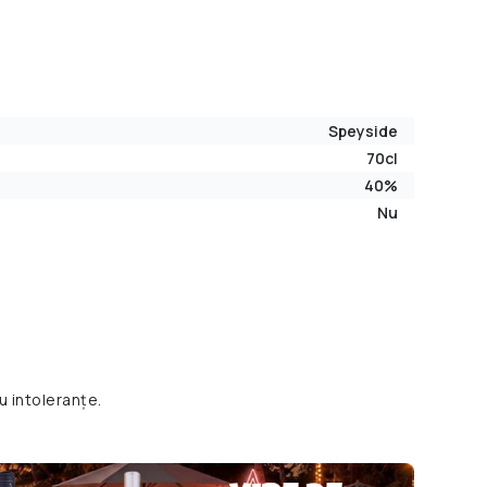
Speyside
70cl
40%
Nu
u intoleranțe.