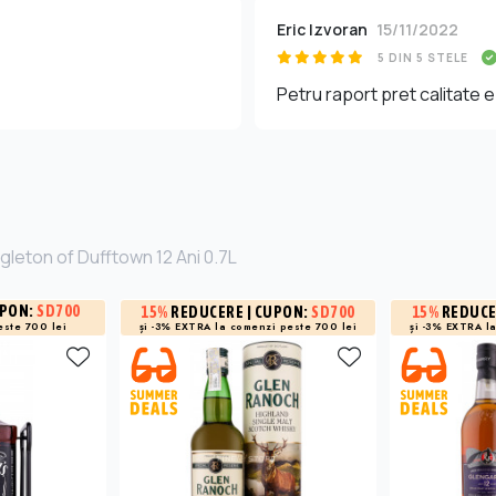
Eric Izvoran
15/11/2022
5 DIN 5 STELE
Petru raport pret calitate 
gleton of Dufftown 12 Ani 0.7L
UPON:
SD700
15%
REDUCERE
| CUPON:
SD700
15%
REDUC
și -3% EXTRA la
comenzi peste 700 lei
și -3% EXTRA l
este 700 lei