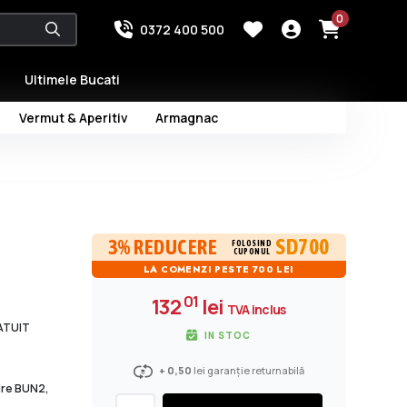
0
0372 400 500
Ultimele Bucati
Vermut & Aperitiv
Armagnac
SD700
3% REDUCERE
FOLOSIND
CUPONUL
LA COMENZI PESTE 700 LEI
01
132
lei
TVA inclus
RATUIT
IN STOC
+ 0,50
lei garanție returnabilă
dire BUN2,