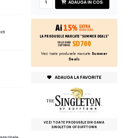
ADAUGA IN COS
Ai
15%
EXTRA
REDUCERE
sti
LA PRODUSELE MARCATE "SUMMER DEALS"
SD700
FOLOSIND
CUPONUL
Vezi toate produsele marcate
Summer
Deals
ADAUGA LA FAVORITE
VEZI TOATE PRODUSELE DIN GAMA
SINGLETON OF DUFFTOWN
 magazinele