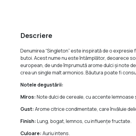
Descriere
Denumirea “Singleton” este inspirată de o expresie fo
butoi. Acest nume nu este întâmplător, deoarece sort
european, de unde împrumută arome dulci şi note de n
crea un single malt armonios. Băutura poate fi cons
Notele degustării:
Miros:
Note dulci de cereale, cu accente lemnoase şi
Gust:
Arome citrice condimentate, care învăluie delic
Finish:
Lung, bogat, lemnos, cu influenţe fructate.
Culoare:
Auriu intens.