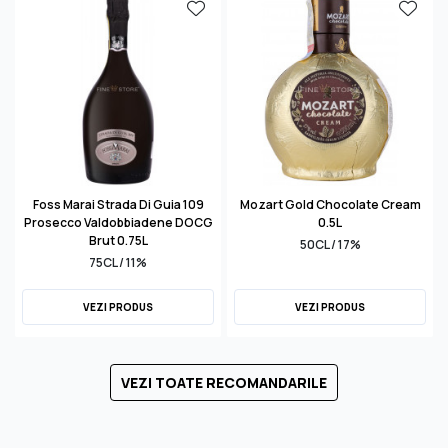
Foss Marai Strada Di Guia 109
Mozart Gold Chocolate Cream
Prosecco Valdobbiadene DOCG
0.5L
Brut 0.75L
50CL / 17%
75CL / 11%
VEZI PRODUS
VEZI PRODUS
VEZI TOATE RECOMANDARILE