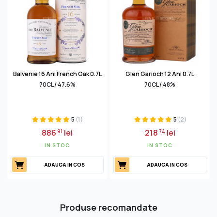
Balvenie 16 Ani French Oak 0.7L
Glen Garioch 12 Ani 0.7L
70CL / 47.6%
70CL / 48%
5
(1)
5
(2)
886
lei
218
lei
91
74
IN STOC
IN STOC
ADAUGA IN COS
ADAUGA IN COS
Produse recomandate