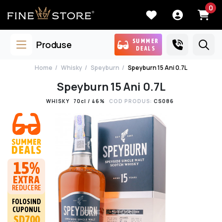
0
SUMMER
Produse
DEALS
Home
Whisky
Speyburn
Speyburn 15 Ani 0.7L
Speyburn 15 Ani 0.7L
WHISKY
70cl / 46%
COD PRODUS:
CS086
15%
EXTRA
REDUCERE
FOLOSIND
CUPONUL
SD700