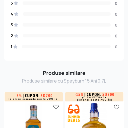
5
0
4
0
3
0
2
0
1
0
Produse similare
Produse similare cu Speyburn 15 Ani 0.7L
-
15%
| CUPON:
SD700
-
3%
| CUPON:
SD700
și -3% EXTRA la
la orice comandă peste 700 lei
comenzi peste 700 lei