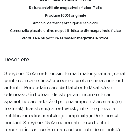
Retur comenzi online: 45 zile
Retur achizitii din magazinele fizice: 7 zile
Produse 100% originale
Ambalaj de transport sigur si reciclabil
Comenzile plasate online nu pot fi ridicate din magazinele fizice
Produsele nu pot fi rezervate în magazinele fizice.
Descriere
Speyburn 15 Ani este un single malt matur și rafinat, creat
pentru cei care știu să aprecieze profunzimea unui gust
autentic. Perioada în care distilatul este lăsat să se
odihnească în butoaie din stejar american și stejar
spaniol, fiecare aducând propria amprentă aromatică și
texturală, transformă acest whisky într-o expresie a
echilibrului, rafinamentului și complexității. De la primul
contact, Speyburn 15 Ani cucerește cu un buchet
generos, în care se întrepătrund accente de ciocolată