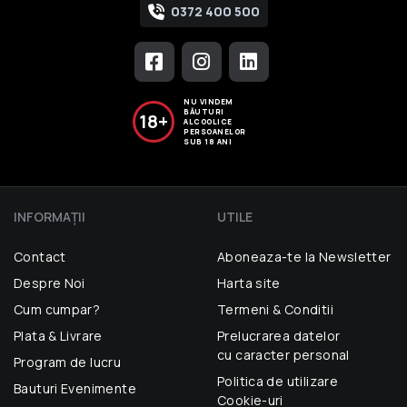
0372 400 500
NU VINDEM
BĂUTURI
18+
ALCOOLICE
PERSOANELOR
SUB 18 ANI
INFORMAŢII
UTILE
Contact
Aboneaza-te la Newsletter
Despre Noi
Harta site
Cum cumpar?
Termeni & Conditii
Plata & Livrare
Prelucrarea datelor
cu caracter personal
Program de lucru
Politica de utilizare
Bauturi Evenimente
Cookie-uri