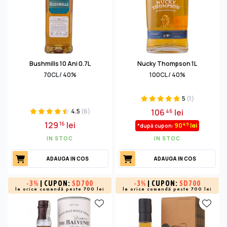
Bushmills 10 Ani 0.7L
Nucky Thompson 1L
70CL / 40%
100CL / 40%
5
(1)
4.5
(6)
106
lei
46
129
lei
16
49
90
lei
*după cupon:
IN STOC
IN STOC
ADAUGA IN COS
ADAUGA IN COS
-
3%
| CUPON:
SD700
-
3%
| CUPON:
SD700
la orice comandă peste 700 lei
la orice comandă peste 700 lei