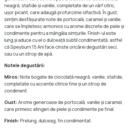
neagră, stafide și vanilie, completate de un vârf citric,
ușor picant, care adaugă profunzime olfactivă. În gust,
simțim desfășurate note de portocală, caramel și vanilie,
care se împletesc armonios cu arome discrete de piele și
condimente pentru a mângâia simțurile. Finish-ul este
lung și aduce cu el o dulceață subtil condimentată, astfel
că Speyburn 15 Ani face cinste oricărei degustări seci,
sau cu un strop de apă.
Notele degustării:
Miros:
Note bogate de ciocolată neagră, vanilie, stafide,
completate cu accente citrice fine și un strop de
condiment.
Gust:
Arome generoase de portocală, vanilie și caramel,
care primesc atingeri de piele și condimente pe final.
Finish:
Prelung, dulceag, fin condimentat.