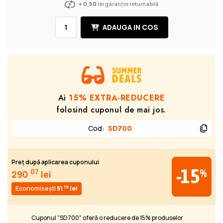
+ 0,50
lei garanție returnabilă
ADAUGA IN COS
Ai
15% EXTRA-REDUCERE
folosind cuponul de mai jos.
Cod
:
SD700
Preț după aplicarea cuponului
-15
%
07
290
lei
19
Economisești
51
lei
Cuponul "SD700" oferă o reducere de 15% produselor