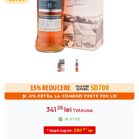
SD700
15% REDUCERE
FOLOSIND
CUPONUL
ȘI -3% EXTRA LA COMENZI PESTE 700 LEI
26
341
lei
TVA inclus
IN STOC
07
290
* după cupon: