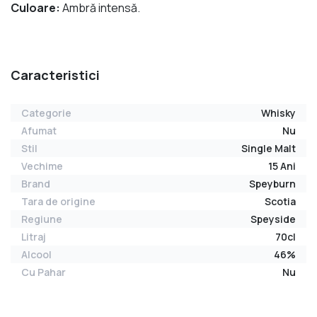
Culoare:
Ambră intensă.
Caracteristici
Categorie
Whisky
Afumat
Nu
Stil
Single Malt
Vechime
15 Ani
Brand
Speyburn
Tara de origine
Scotia
Regiune
Speyside
Litraj
70cl
Alcool
46%
Cu Pahar
Nu