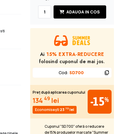
ADAUGA IN COS
sti
Ai
15% EXTRA-REDUCERE
folosind cuponul de mai jos.
Cod
:
SD700
Preț după aplicarea cuponului
-15
49
%
134
lei
73
Economisești
23
lei
Cuponul "SD700" oferă o reducere
de 15% produselor marcate "Summer
 magazinele