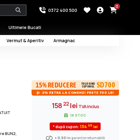
0
0372 400 500
Ultimele Bucati
Vermut & Aperitiv
Armagnac
SD700
15% REDUCERE
FOLOSIND
CUPONUL
ȘI -3% EXTRA LA COMENZI PESTE 700 LEI
22
158
lei
TVA inclus
RATUIT
IN STOC
49
134
* după cupon:
dire BUN2,
+ 0,50
lei garanție returnabilă