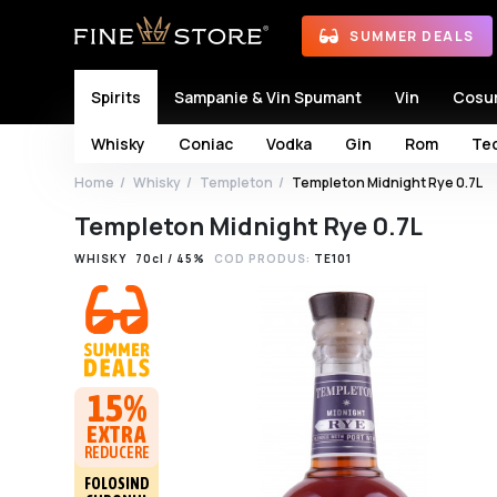
SUMMER DEALS
Spirits
Sampanie & Vin Spumant
Vin
Cosu
Whisky
Coniac
Vodka
Gin
Rom
Teq
Home
Whisky
Templeton
Templeton Midnight Rye 0.7L
Templeton Midnight Rye 0.7L
WHISKY
70cl / 45%
COD PRODUS:
TE101
15%
EXTRA
REDUCERE
FOLOSIND