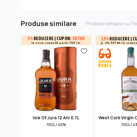
Produse similare
Produse similare cu Te
3%
REDUCERE
| CUPON:
SD700
15%
REDUCERE
| C
și -3% EXTRA la
comenz
la orice comandă peste 700 lei
Isle Of Jura 12 Ani 0.7L
West Cork Virgin 
70CL / 40%
70CL / 4