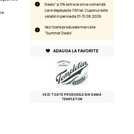
Deals" și 3% extra la orice comandă
care depășește 700 lei. Cuponul este
ce.
valabil in perioada 01-31.08.2026
Vezi toate produsele marcate
"Summer Deals"
ADAUGA LA FAVORITE
VEZI TOATE PRODUSELE DIN GAMA
TEMPLETON