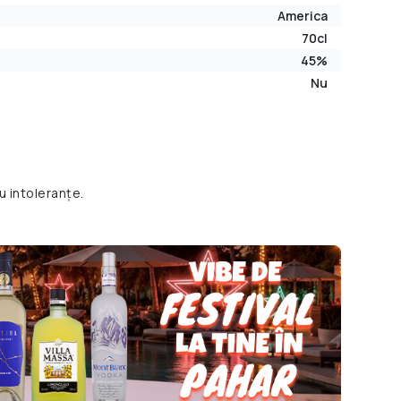
America
70cl
45%
Nu
u intoleranțe.