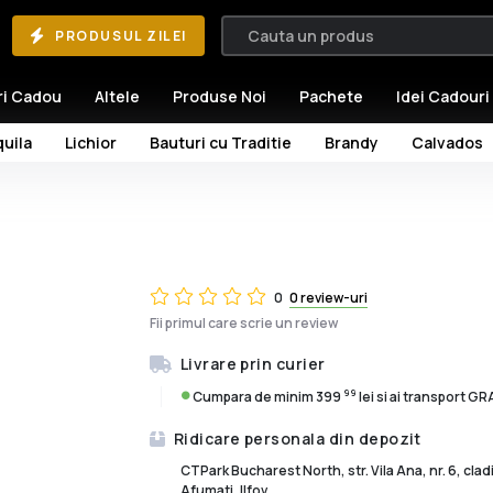
PRODUSUL ZILEI
ri Cadou
Altele
Produse Noi
Pachete
Idei Cadouri
uila
Lichior
Bauturi cu Traditie
Brandy
Calvados
0
0 review-uri
Fii primul care scrie un review
Livrare prin curier
99
Cumpara de minim 399
lei si ai transport G
Ridicare personala din depozit
CTPark Bucharest North, str. Vila Ana, nr. 6, cla
Afumati, Ilfov