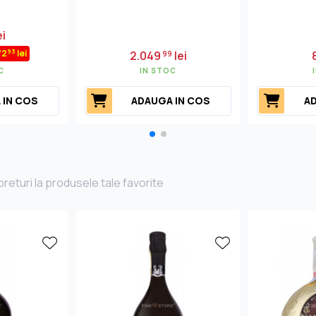
ei
93
72
lei
2.049
lei
99
C
IN STOC
 IN COS
ADAUGA IN COS
AD
returi la produsele tale favorite