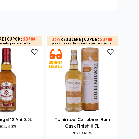
RE
| CUPON:
SD700
15%
REDUCERE
| CUPON:
SD700
15%
R
și -3% EXTRA la
comenzi peste 700 lei
și -3% 
mandă peste 700 lei
egal 12 Ani 0.5L
Tomintoul Caribbean Rum
Glen
Cask Finish 0.7L
0CL / 40%
70CL / 40%