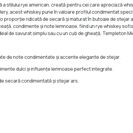
 stilului rye american, creată pentru cei care apreciază whisk
llery, acest whiskey pune în valoare profilul condimentat speci
o proporție ridicată de secară și maturat în butoaie de stejar
lceață, condimente și note lemnoase, fiind un rye whiskey sofist
 Ideal de savurat simplu sau cu un cub de gheață, Templeton M
ate de note condimentate și accente elegante de stejar.
imente dulci și influențe lemnoase perfect integrate.
e secară condimentată și stejar ars.