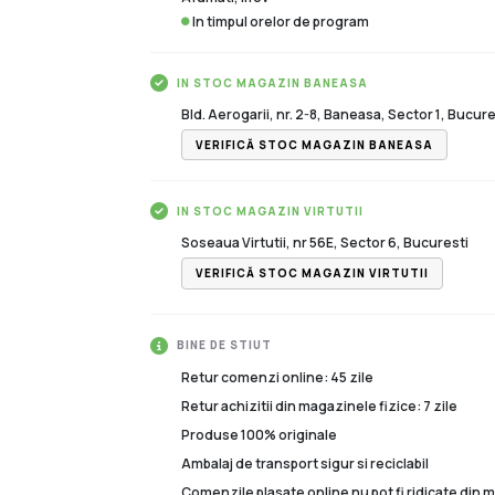
In timpul orelor de program
IN STOC MAGAZIN BANEASA
Bld. Aerogarii, nr. 2-8, Baneasa, Sector 1, Bucure
VERIFICĂ STOC MAGAZIN BANEASA
IN STOC MAGAZIN VIRTUTII
Soseaua Virtutii, nr 56E, Sector 6, Bucuresti
VERIFICĂ STOC MAGAZIN VIRTUTII
BINE DE STIUT
Retur comenzi online: 45 zile
Retur achizitii din magazinele fizice: 7 zile
Produse 100% originale
Ambalaj de transport sigur si reciclabil
Comenzile plasate online nu pot fi ridicate din