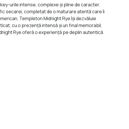
ey-urile intense, complexe și pline de caracter.
fic secarei, completat de o maturare atentă care îi
 american, Templeton Midnight Rye își dezvăluie
icat, cu o prezență intensă și un final memorabil,
idnight Rye oferă o experiență pe deplin autentică.