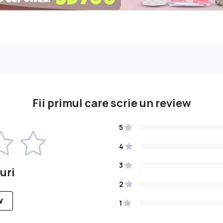
Fii primul care scrie un review
5
4
3
uri
2
W
1