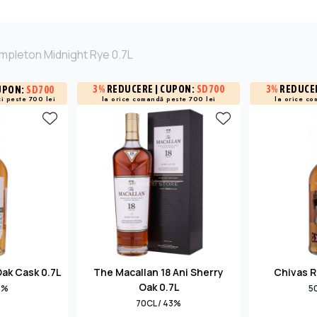
mpleton Midnight Rye 0.7L
3%
REDUCERE
| CUPON:
SD700
3%
REDUCE
UPON:
SD700
i peste 700 lei
la orice comandă peste 700 lei
la orice co
Oak Cask 0.7L
The Macallan 18 Ani Sherry
Chivas R
Oak 0.7L
3%
5
70CL / 43%