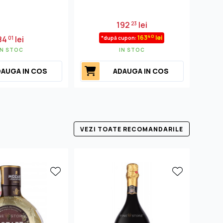
192
lei
23
40
163
lei
84
lei
01
*după cupon:
IN STOC
IN STOC
AUGA IN COS
ADAUGA IN COS
VEZI TOATE RECOMANDARILE