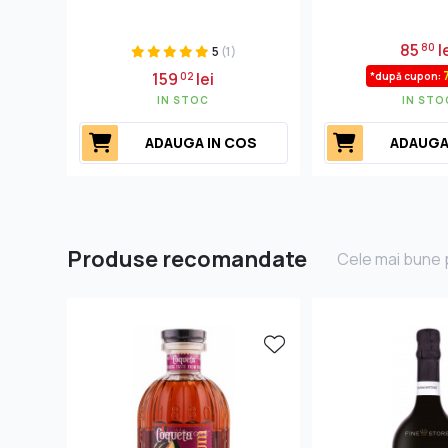
85
l
80
5
(1)
159
lei
02
*după cupon:
IN STOC
IN STO
ADAUGA IN COS
ADAUGA
Produse recomandate
Cele mai bune p