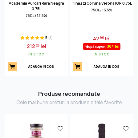
Academia Purcari Rara Neagra
Tinazzi Corvina Verona IGP 0.75L
0.75L
75CL / 13.5%
75CL / 13.5%
5
(1)
42
lei
96
212
lei
26
51
36
lei
*după cupon:
IN STOC
IN STOC
ADAUGA IN COS
ADAUGA IN COS
Produse recomandate
Cele mai bune preturi la produsele tale favorite