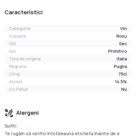
Caracteristici
Categorie
Vin
Culoare
Rosu
Stil
Sec
Soi
Primitivo
Tara de origine
Italia
Regiune
Puglia
Litraj
75cl
Alcool
14.5%
Cu Pahar
Nu
Alergeni
Sulfiti
Te rugăm să verifici întotdeauna eticheta înainte de a