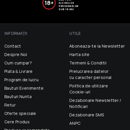
18+
ALCOOLICE
PERSOANELOR
SUB 18 ANI
INFORMAŢII
UTILE
Contact
Aboneaza-te la Newsletter
Despre Noi
Harta site
Cum cumpar?
Termeni & Conditii
Plata & Livrare
Prelucrarea datelor
cu caracter personal
Program de lucru
Politica de utilizare
Bauturi Evenimente
Cookie-uri
Bauturi Nunta
Dezabonare Newsletter /
Retur
Notificari
Oferte speciale
Dezabonare SMS
Cere Produs
ANPC