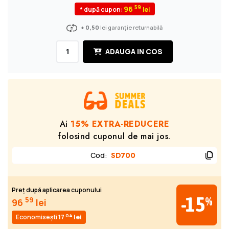
59
96
* după cupon:
+ 0,50
lei garanție returnabilă
ADAUGA IN COS
Ai
15% EXTRA-REDUCERE
folosind cuponul de mai jos.
Cod
:
SD700
Preț după aplicarea cuponului
-15
%
59
96
lei
04
Economisești
17
lei