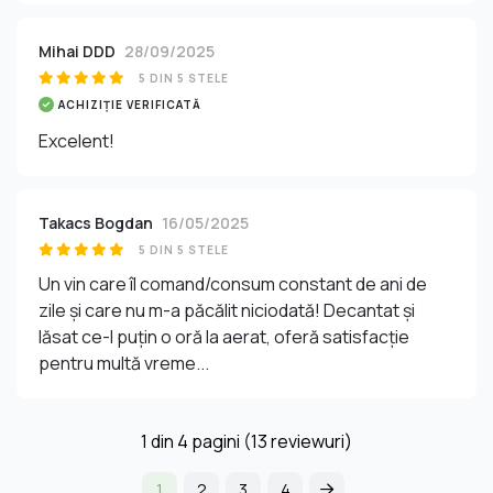
Mihai DDD
28/09/2025
5 DIN 5 STELE
ACHIZIȚIE VERIFICATĂ
Excelent!
Takacs Bogdan
16/05/2025
5 DIN 5 STELE
Un vin care îl comand/consum constant de ani de
zile și care nu m-a păcălit niciodată! Decantat și
lăsat ce-l puțin o oră la aerat, oferă satisfacție
pentru multă vreme...
1
din
4
pagini (13 reviewuri)
1
2
3
4