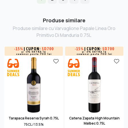
Produse similare
Produse similare cu Varvaglione Papale Linea Oro
Primitivo Di Manduria 0.75L
-
15%
| CUPON:
SD700
-
15%
| CUPON:
SD700
și -3% EXTRA la
și -3% EXTRA la
comenzi peste 700 lei
comenzi peste 700 lei
Tarapaca Reserva Syrah 0.75L
Catena Zapata High Mountain
Malbec 0.75L
75CL / 13.5%