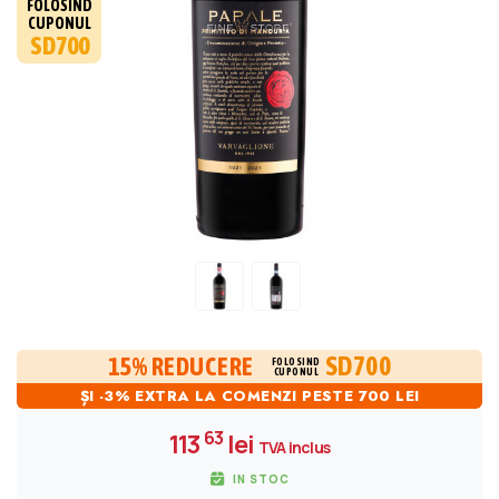
FOLOSIND
CUPONUL
SD700
SD700
15% REDUCERE
FOLOSIND
CUPONUL
ȘI -3% EXTRA LA COMENZI PESTE 700 LEI
63
113
lei
TVA inclus
IN STOC