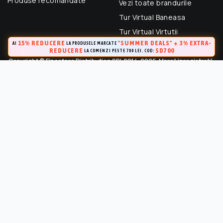
Produse recomandate
Vezi toate brandurile
Tur Virtual Baneasa
Tur Virtual Virtutii
15% REDUCERE
"SUMMER DEALS" + 3% EXTRA-
AI
LA PRODUSELE MARCATE
REDUCERE
SD700
LA COMENZI PESTE 700 LEI. COD:
Copyright © Finestore Distribution SRL 2014-2026. Marcă inregistrată.
Toate drepturile rezervate.
FineStore este marca inregistrata a Finestore Distribution SRL
(RO 33364695). Este strict interzisa Utilizarea oricarui continut,
cu exceptia celor prevazute in conditiile de utilizare, fara
permisiunea in scris a proprietarului “Continutului”.
Marca inregistrata la OSIM (Certificat de inregistrare a marcii Nr.
141249 / 24.04.2015)