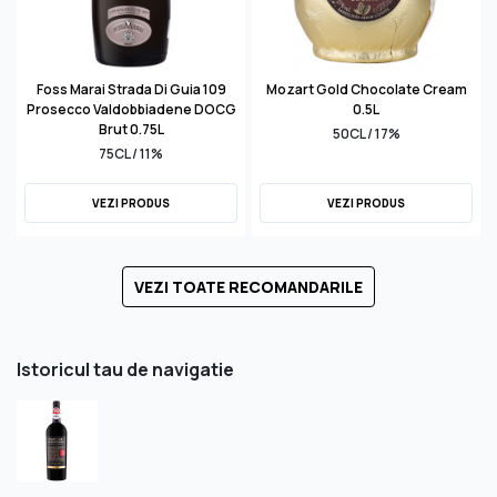
Foss Marai Strada Di Guia 109
Mozart Gold Chocolate Cream
Prosecco Valdobbiadene DOCG
0.5L
Brut 0.75L
50CL / 17%
75CL / 11%
VEZI PRODUS
VEZI PRODUS
VEZI TOATE RECOMANDARILE
Istoricul tau de navigatie