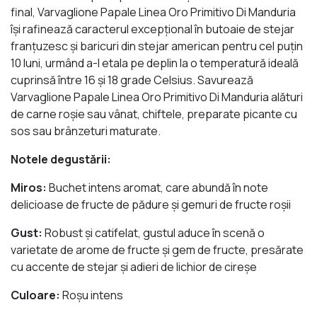
final, Varvaglione Papale Linea Oro Primitivo Di Manduria
îşi rafinează caracterul excepţional în butoaie de stejar
franțuzesc și baricuri din stejar american pentru cel puțin
10 luni, urmând a-l etala pe deplin la o temperatură ideală
cuprinsă între 16 și 18 grade Celsius. Savurează
Varvaglione Papale Linea Oro Primitivo Di Manduria alături
de carne roșie sau vânat, chiftele, preparate picante cu
sos sau brânzeturi maturate.
Notele degustării:
Miros:
Buchet intens aromat, care abundă în note
delicioase de fructe de pădure și gemuri de fructe roşii
Gust:
Robust și catifelat, gustul aduce în scenă o
varietate de arome de fructe și gem de fructe, presărate
cu accente de stejar și adieri de lichior de cireșe
Culoare:
Roșu intens