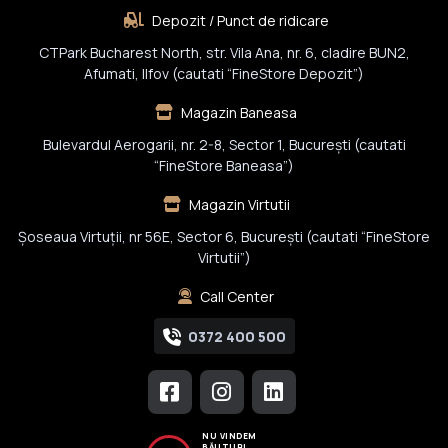
Depozit / Punct de ridicare
CTPark Bucharest North, str. Vila Ana, nr. 6, cladire BUN2,
Afumati, Ilfov (cautati “FineStore Depozit”)
Magazin Baneasa
Bulevardul Aerogarii, nr. 2-8, Sector 1, Bucureşti (cautati
“FineStore Baneasa”)
Magazin Virtutii
Șoseaua Virtuții, nr 56E, Sector 6, București (cautati “FineStore
Virtutii”)
Call Center
0372 400 500
NU VINDEM
BĂUTURI