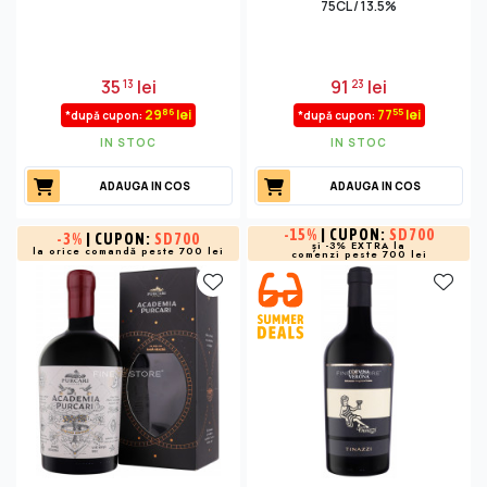
75CL / 13.5%
35
lei
91
lei
13
23
86
55
29
lei
77
lei
*după cupon:
*după cupon:
IN STOC
IN STOC
ADAUGA IN COS
ADAUGA IN COS
-
15%
| CUPON:
SD700
-
3%
| CUPON:
SD700
și -3% EXTRA la
la orice comandă peste 700 lei
comenzi peste 700 lei