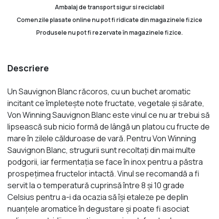
Ambalaj de transport sigur si reciclabil
Comenzile plasate online nu pot fi ridicate din magazinele fizice
Produsele nu pot fi rezervate în magazinele fizice.
Descriere
Un Sauvignon Blanc răcoros, cu un buchet aromatic
incitant ce împletește note fructate, vegetale și sărate,
Von Winning Sauvignon Blanc este vinul ce nu ar trebui să
lipsească sub nicio formă de lângă un platou cu fructe de
mare în zilele călduroase de vară. Pentru Von Winning
Sauvignon Blanc, strugurii sunt recoltați din mai multe
podgorii, iar fermentaţia se face în inox pentru a păstra
prospeţimea fructelor intactă. Vinul se recomandă a fi
servit la o temperatură cuprinsă între 8 și 10 grade
Celsius pentru a-i da ocazia să îşi etaleze pe deplin
nuanţele aromatice în degustare şi poate fi asociat