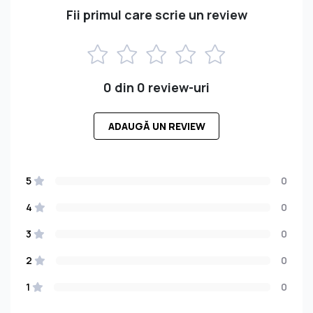
Fii primul care scrie un review
0 din 0 review-uri
ADAUGĂ UN REVIEW
5
0
4
0
3
0
2
0
1
0