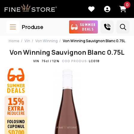
0
SUMMER
Produse
DEALS
Home
Vin
Von Winning
Von Winning Sauvignon Blanc 0.75L
Von Winning Sauvignon Blanc 0.75L
VIN
75cl / 12%
COD PRODUS:
LC018
15%
EXTRA
REDUCERE
FOLOSIND
CUPONUL
SD700