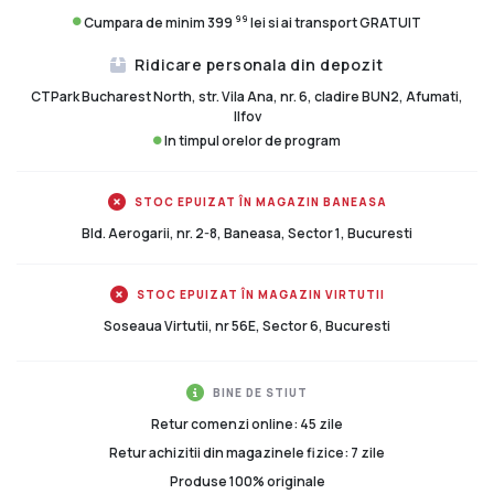
99
Cumpara de minim 399
lei si ai transport GRATUIT
Ridicare personala din depozit
CTPark Bucharest North, str. Vila Ana, nr. 6, cladire BUN2, Afumati,
Ilfov
In timpul orelor de program
STOC EPUIZAT ÎN MAGAZIN BANEASA
Bld. Aerogarii, nr. 2-8, Baneasa, Sector 1, Bucuresti
STOC EPUIZAT ÎN MAGAZIN VIRTUTII
Soseaua Virtutii, nr 56E, Sector 6, Bucuresti
BINE DE STIUT
Retur comenzi online: 45 zile
Retur achizitii din magazinele fizice: 7 zile
Produse 100% originale