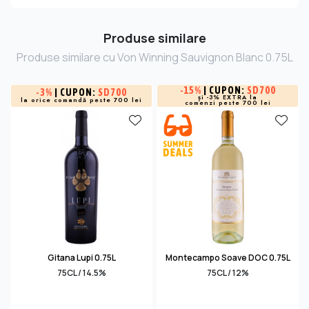
Produse similare
Produse similare cu Von Winning Sauvignon Blanc 0.75L
-
15%
| CUPON:
SD700
-
3%
| CUPON:
SD700
și -3% EXTRA la
la orice comandă peste 700 lei
comenzi peste 700 lei
Gitana Lupi 0.75L
Montecampo Soave DOC 0.75L
75CL / 14.5%
75CL / 12%