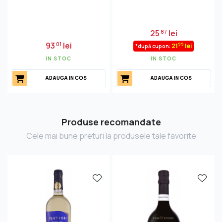
25
lei
87
93
lei
01
99
21
lei
*după cupon:
IN STOC
IN STOC
ADAUGA IN COS
ADAUGA IN COS
Produse recomandate
Cele mai bune preturi la produsele tale favorite