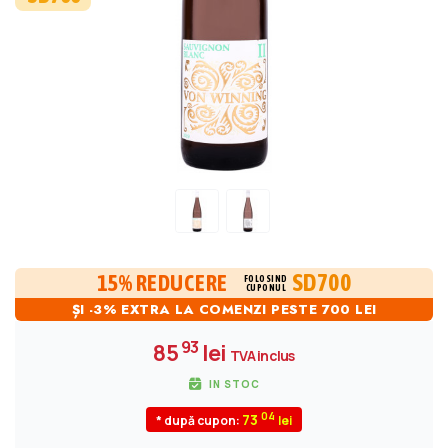
SD700
15% REDUCERE
FOLOSIND
CUPONUL
ȘI -3% EXTRA LA COMENZI PESTE 700 LEI
93
85
lei
TVA inclus
IN STOC
04
73
* după cupon: