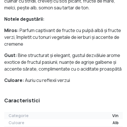
culinar cu stridii, creveți cu sos picant, fructe de mare,
melci, pește alb, somon sau tartar de ton.
Notele degustării:
Miros:
Parfum captivant de fructe cu pulpă albă și fructe
verzi, împletit cu tonuri vegetale de ierburi și accente de
cremene
Gust:
Bine structurat şi elegant, gustul dezvăluie arome
exotice de fructul pasiunii, nuanţe de agrișe galbene și
accente sărate, complimentate cu o aciditate proaspătă
Culoare:
Auriu cu reflexii verzui
Caracteristici
Categorie
Vin
Culoare
Alb