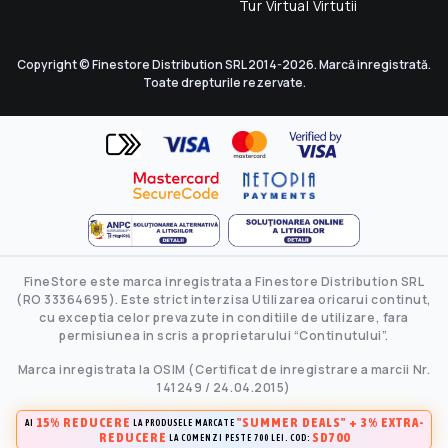
Tur Virtual Virtutii
Copyright © Finestore Distribution SRL 2014-2026. Marcă inregistrată.
Toate drepturile rezervate.
FineStore este marca inregistrata a Finestore Distribution SRL
(RO 33364695). Este strict interzisa Utilizarea oricarui continut,
cu exceptia celor prevazute in conditiile de utilizare, fara
permisiunea in scris a proprietarului “Continutului”.
Marca inregistrata la OSIM (Certificat de inregistrare a marcii Nr.
141249 / 24.04.2015)
15% REDUCERE
"SUMMER DEALS" + 3% EXTRA-
AI
LA PRODUSELE MARCATE
REDUCERE
SD700
LA COMENZI PESTE 700 LEI. COD: