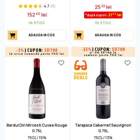
4.7
(9)
25
lei
22
152
lei
00
43
21
lei
*după cupon:
IN STOC
IN STOC
ADAUGA IN COS
ADAUGA IN COS
-
15%
| CUPON:
SD700
-
3%
| CUPON:
SD700
și -3% EXTRA la
la orice comandă peste 700 lei
comenzi peste 700 lei
Bardul Din Mircesti Cuvee Rouge
Tarapaca Cabernet Sauvignon
0.75L
0.75L
75CL / 15%
75CL / 13%