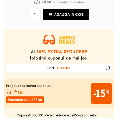
+ 0,50
lei garanție returnabilă
ADAUGA IN COS
Ai
15% EXTRA-REDUCERE
folosind cuponul de mai jos.
Cod
:
SD700
Preț după aplicarea cuponului
-15
%
04
73
lei
89
Economisești
12
lei
Cuponul "SD700" oferă o reducere de 15% produselor