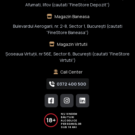
Afumati, Ilfov (cautati “FineStore Depozit”)
Magazin Baneasa
Bulevardul Aerogarii, nr. 2-8, Sector 1, Bucureşti (cautati
“FineStore Baneasa”)
Magazin Virtutii
Șoseaua Virtuții, nr 56E, Sector 6, București (cautati “FineStore
Virtutii”)
Call Center
0372 400 500
NU VINDEM
BĂUTURI
18+
ALCOOLICE
PERSOANELOR
SUB 18 ANI