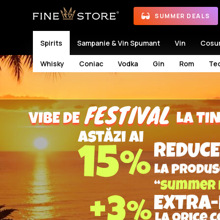
SUMMER DEALS
Spirits
Sampanie & Vin Spumant
Vin
Cosu
Whisky
Coniac
Vodka
Gin
Rom
Teq