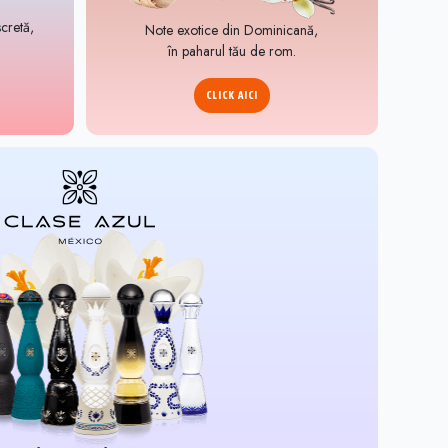
scretă,
Note exotice din Dominicană,
în paharul tău de rom.
CLICK AICI