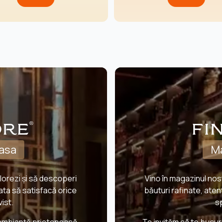
easa
Ma
lorezi și să descoperi
Vino în magazinul nos
ata să satisfacă orice
băuturi rafinate, atent
vist.
s