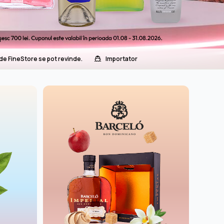
e FineStore se pot revinde.
Importator