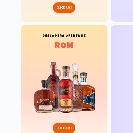
CLICK AICI
DESCOPERĂ
OFERTA DE
ROM
CLICK AICI