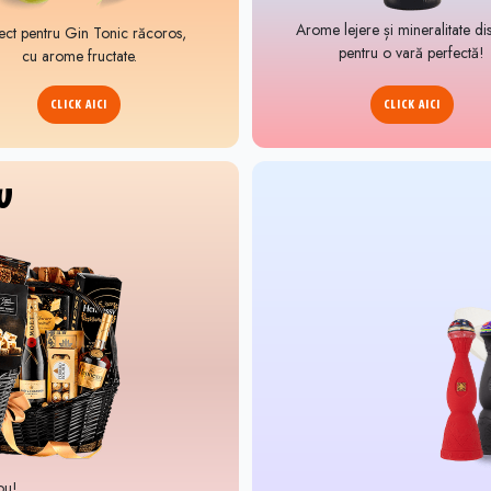
Arome lejere și mineralitate di
ect pentru Gin Tonic răcoros,
pentru o vară perfectă!
cu arome fructate.
CLICK AICI
CLICK AICI
U
ou!