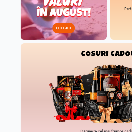
Perf
CLICK AICI
COSURI CADO
Dăruiește cel mai frumos cad