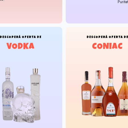
Purita
DESCOPERĂ
OFERTA DE
DESCOPERĂ
OFERTA D
VODKA
CONIAC