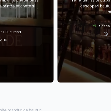
o ambianță prietenoasă,
Te invităm să te bucur
re printre etichete și
descoperi băuturi
.
m
Șoseaua
r 1, Bucureşti
22:00
bite branduri de bauturi.