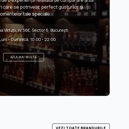
i de o experiență relaxată de cumpărare și să
 care se potrivesc perfect gusturilor și
omentelor tale speciale.
 Virtuții, nr 56E, Sector 6, București
Luni – Duminică, 10:00 - 22:00
AFLA MAI MULTE
VEZI TOATE BRANDURILE