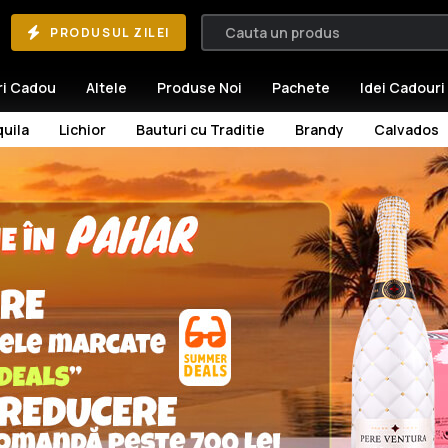
PRODUSUL ZILEI
ri Cadou
Altele
Produse Noi
Pachete
Idei Cadouri
uila
Lichior
Bauturi cu Traditie
Brandy
Calvados