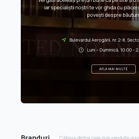
Vei găsi aceleași prețuri bune ca pe site și 
iar specialiștii noștri te vor ghida cu plăce
povești despre băuturi
Bulevardul Aerogării, nr. 2-8, Secto
Luni – Duminică, 10:00 - 
AFLA MAI MULTE
Branduri
Câteva dintre cele mai vandute și iu