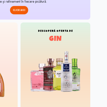
te și rafinament în fiecare picătură.
CLICK AICI
E
DESCOPERĂ
OFERTA DE
GIN