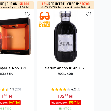
ERE
| CUPON:
SD700
15%
REDUCERE
| CUPON:
SD700
15%
R
a
comenzi peste 700 lei
și -3% EXTRA la
comenzi peste 700 lei
și -3% 
mperial Ron 0.7L
Serum Ancon 10 Ani 0.7L
Conde
0CL / 38%
70CL / 40%
4.5
(20)
4.2
(5)
111
lei
182
lei
01
63
35
23
94
lei
155
lei
cupon:
*după cupon:
IN STOC
IN STOC