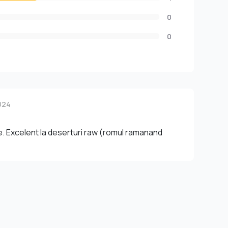
0
0
024
e. Excelent la deserturi raw (romul ramanand