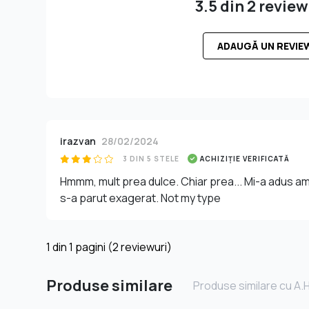
3.5 din 2 review
ADAUGĂ UN REVIE
irazvan
28/02/2024
3 DIN 5 STELE
ACHIZIȚIE VERIFICATĂ
Hmmm, mult prea dulce. Chiar prea... Mi-a adus a
s-a parut exagerat. Not my type
1
din
1
pagini (2 reviewuri)
Produse similare
Produse similare cu A.