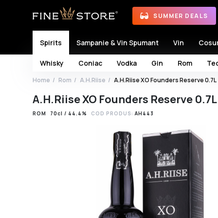
SUMMER DEALS
Spirits
Sampanie & Vin Spumant
Vin
Cosu
Whisky
Coniac
Vodka
Gin
Rom
Teq
Home
Rom
A.H.Riise
A.H.Riise XO Founders Reserve 0.7L
A.H.Riise XO Founders Reserve 0.7L
ROM
70cl / 44.4%
COD PRODUS:
AH443