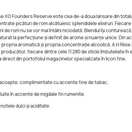
e XO Founders Reserve este cea de-a doua lansare din totalul d
rate picături de rom alcătuiesc splendidele elixiruri. Fiecare
rii de rom nu se vor mai întâlni niciodată. Blendul îşi contureaz
rat la perfecțiune şi definit de arome și nuanţe unice. Din acest 
a propria aromatică şi propria concentraţie alcoolică. A.H.Ri
 producător, fiecare dintre cele 11.280 de sticle îmbuteliate în edi
irect din portofoliul magazinelor specializate în licori fine.
pracoapte, complimentate cu accente fine de tabac.
ăluite în accente de migdale fin rumenite.
notele dulci şi aciditate.