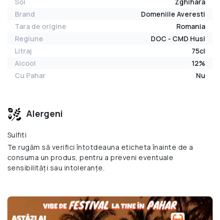
Soi
Zghihara
Brand
Domeniile Averesti
Tara de origine
Romania
Regiune
DOC - CMD Husi
Litraj
75cl
Alcool
12%
Cu Pahar
Nu
Alergeni
Sulfiti
Te rugăm să verifici întotdeauna eticheta înainte de a
consuma un produs, pentru a preveni eventuale
sensibilități sau intoleranțe.