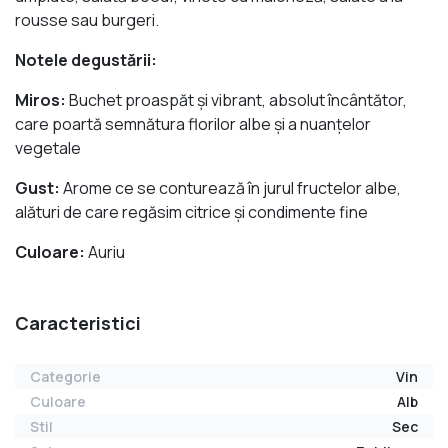
rousse sau burgeri.
Notele degustării:
Miros:
Buchet proaspăt şi vibrant, absolut încântător,
care poartă semnătura florilor albe şi a nuanţelor
vegetale
Gust:
Arome ce se conturează în jurul fructelor albe,
alături de care regăsim citrice și condimente fine
Culoare:
Auriu
Caracteristici
Categorie
Vin
Culoare
Alb
Stil
Sec