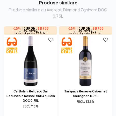
Produse similare
Produse similare cu Averesti Diamond Zghihara DOC
0.75L
-
15%
| CUPON:
SD700
-
15%
| CUPON:
SD700
și -3% EXTRA la
și -3% EXTRA la
comenzi peste 700 lei
comenzi peste 700 lei
Ca' Bolani Refosco Dal
Tarapaca Reserva Cabernet
Peduncolo Rosso Friuli Aquileia
Sauvignon 0.75L
DOC 0.75L
75CL / 13.5%
75CL / 13%