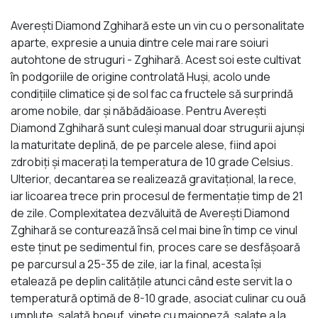
Averești Diamond Zghihară este un vin cu o personalitate
aparte, expresie a unuia dintre cele mai rare soiuri
autohtone de struguri - Zghihară. Acest soi este cultivat
în podgoriile de origine controlată Huși, acolo unde
condițiile climatice și de sol fac ca fructele să surprindă
arome nobile, dar și năbădăioase. Pentru Averești
Diamond Zghihară sunt culeși manual doar strugurii ajunși
la maturitate deplină, de pe parcele alese, fiind apoi
zdrobiți și macerați la temperatura de 10 grade Celsius.
Ulterior, decantarea se realizează gravitațional, la rece,
iar licoarea trece prin procesul de fermentație timp de 21
de zile. Complexitatea dezvăluită de Averești Diamond
Zghihară se conturează însă cel mai bine în timp ce vinul
este ținut pe sedimentul fin, proces care se desfășoară
pe parcursul a 25-35 de zile, iar la final, acesta îşi
etalează pe deplin calităţile atunci când este servit la o
temperatură optimă de 8-10 grade, asociat culinar cu ouă
umplute, salată boeuf, vinete cu maioneză, salate a la