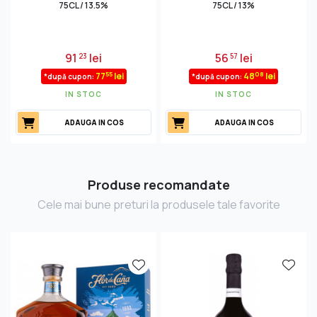
75CL / 13.5%
75CL / 13%
91
lei
56
lei
23
57
55
08
77
lei
48
lei
*după cupon:
*după cupon:
IN STOC
IN STOC
ADAUGA IN COS
ADAUGA IN COS
Produse recomandate
Cele mai bune preturi la produsele tale favorite