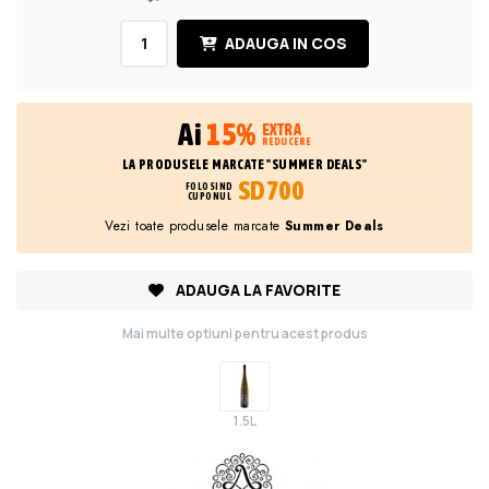
ADAUGA IN COS
Ai
15%
EXTRA
REDUCERE
LA PRODUSELE MARCATE "SUMMER DEALS"
SD700
FOLOSIND
CUPONUL
Vezi toate produsele marcate
Summer Deals
ADAUGA LA FAVORITE
Mai multe optiuni pentru acest produs
1.5L