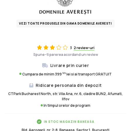
VEZI TOATE PRODUSELE DIN GAMA DOMENIILE AVERESTI
3
2 review-uri
Spune-ti parerea acordand un review
Livrare prin curier
99
Cumpara de minim 399
lei si ai transport GRATUIT
Ridicare personala din depozit
CTPark Bucharest North, str. Vila Ana, nr. 6, cladire BUN2, Afumati,
Ilfov
In timpul orelor de program
IN STOC MAGAZIN BANEASA
Bld. Aerogarii, nr. 2-8, Baneasa, Sector 1, Bucuresti