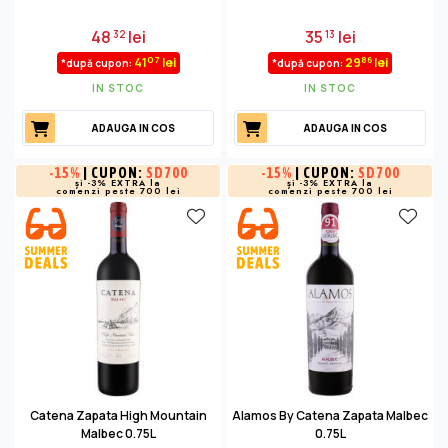
48
lei
35
lei
32
13
07
86
41
lei
29
lei
*după cupon:
*după cupon:
IN STOC
IN STOC
ADAUGA IN COS
ADAUGA IN COS
-
15%
| CUPON:
SD700
-
15%
| CUPON:
SD700
și -3% EXTRA la
și -3% EXTRA la
comenzi peste 700 lei
comenzi peste 700 lei
Catena Zapata High Mountain
Alamos By Catena Zapata Malbec
Malbec 0.75L
0.75L