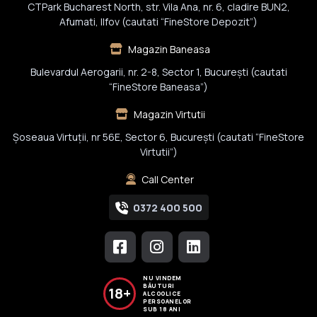
CTPark Bucharest North, str. Vila Ana, nr. 6, cladire BUN2,
Afumati, Ilfov (cautati “FineStore Depozit”)
Magazin Baneasa
Bulevardul Aerogarii, nr. 2-8, Sector 1, Bucureşti (cautati
“FineStore Baneasa”)
Magazin Virtutii
Șoseaua Virtuții, nr 56E, Sector 6, București (cautati “FineStore
Virtutii”)
Call Center
0372 400 500
NU VINDEM
BĂUTURI
18+
ALCOOLICE
PERSOANELOR
SUB 18 ANI