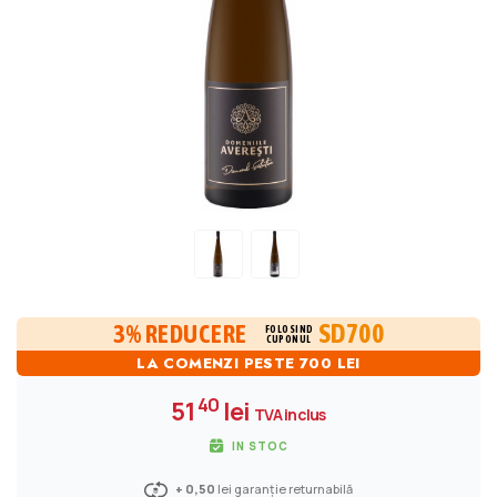
SD700
3% REDUCERE
FOLOSIND
CUPONUL
LA COMENZI PESTE 700 LEI
40
51
lei
TVA inclus
IN STOC
+ 0,50
lei garanție returnabilă