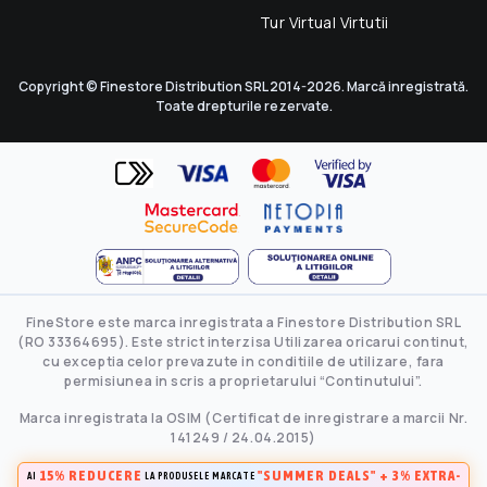
Tur Virtual Virtutii
Copyright © Finestore Distribution SRL 2014-2026. Marcă inregistrată.
Toate drepturile rezervate.
FineStore este marca inregistrata a Finestore Distribution SRL
(RO 33364695). Este strict interzisa Utilizarea oricarui continut,
cu exceptia celor prevazute in conditiile de utilizare, fara
permisiunea in scris a proprietarului “Continutului”.
Marca inregistrata la OSIM (Certificat de inregistrare a marcii Nr.
141249 / 24.04.2015)
15% REDUCERE
"SUMMER DEALS" + 3% EXTRA-
AI
LA PRODUSELE MARCATE