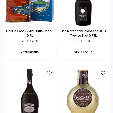
Flor De Cana 12 Ani Cutie Cadou
San Martino 99 Prosecco DOC
0.7L
Treviso Brut 0.75L
70CL / 40%
75CL / 11%
VEZI PRODUS
VEZI PRODUS