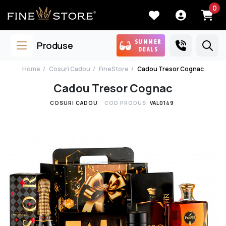
0
SUMMER
Produse
DEALS
Home
Cosuri Cadou
FineStore
Cadou Tresor Cognac
Cadou Tresor Cognac
COSURI CADOU
COD PRODUS:
VAL0149