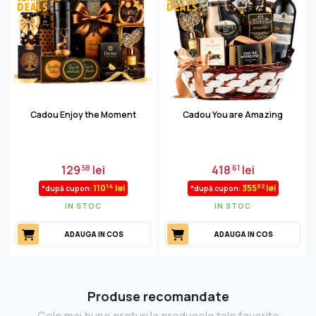
Cadou Enjoy the Moment
Cadou You are Amazing
129
lei
418
lei
58
61
14
82
110
lei
355
lei
*după cupon:
*după cupon:
IN STOC
IN STOC
ADAUGA IN COS
ADAUGA IN COS
Produse recomandate