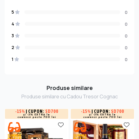
5
0
4
0
3
0
2
0
1
0
Produse similare
Produse similare cu Cadou Tresor Cognac
-
15%
| CUPON:
SD700
-
15%
| CUPON:
SD700
și -3% EXTRA la
și -3% EXTRA la
comenzi peste 700 lei
comenzi peste 700 lei