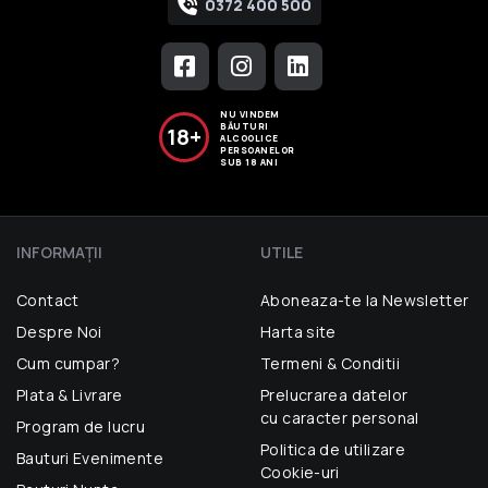
0372 400 500
NU VINDEM
BĂUTURI
18+
ALCOOLICE
PERSOANELOR
SUB 18 ANI
INFORMAŢII
UTILE
Contact
Aboneaza-te la Newsletter
Despre Noi
Harta site
Cum cumpar?
Termeni & Conditii
Plata & Livrare
Prelucrarea datelor
cu caracter personal
Program de lucru
Politica de utilizare
Bauturi Evenimente
Cookie-uri