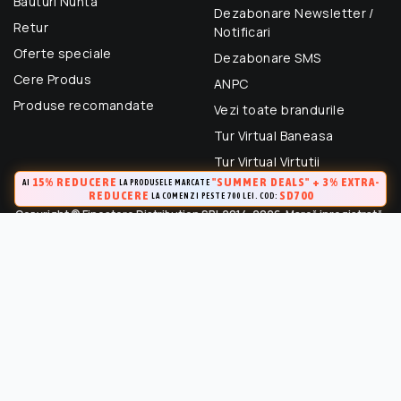
Bauturi Nunta
Dezabonare Newsletter /
Retur
Notificari
Oferte speciale
Dezabonare SMS
Cere Produs
ANPC
Produse recomandate
Vezi toate brandurile
Tur Virtual Baneasa
Tur Virtual Virtutii
15% REDUCERE
"SUMMER DEALS" + 3% EXTRA-
AI
LA PRODUSELE MARCATE
REDUCERE
SD700
LA COMENZI PESTE 700 LEI. COD:
Copyright © Finestore Distribution SRL 2014-2026. Marcă inregistrată.
Toate drepturile rezervate.