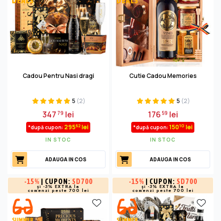
Cadou Pentru Nasi dragi
Cutie Cadou Memories
5
(2)
5
(2)
347
lei
176
lei
79
59
62
10
295
lei
150
lei
*după cupon:
*după cupon:
IN STOC
IN STOC
ADAUGA IN COS
ADAUGA IN COS
-
15%
| CUPON:
SD700
-
15%
| CUPON:
SD700
și -3% EXTRA la
și -3% EXTRA la
comenzi peste 700 lei
comenzi peste 700 lei