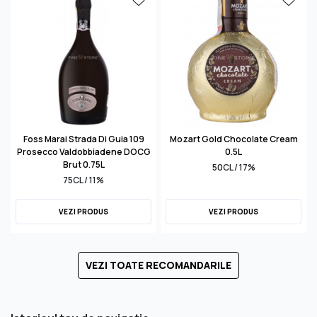
Foss Marai Strada Di Guia 109
Mozart Gold Chocolate Cream
Prosecco Valdobbiadene DOCG
0.5L
Brut 0.75L
50CL / 17%
75CL / 11%
VEZI PRODUS
VEZI PRODUS
VEZI TOATE RECOMANDARILE