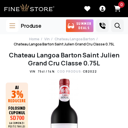
0
SUMMER
Produse
DEALS
Home
Vin
Chateau Langoa Barton
Chateau Langoa Barton Saint Julien Grand Cru Classe 0.75L
Chateau Langoa Barton Saint Julien
Grand Cru Classe 0.75L
VIN
75cl / 14%
COD PRODUS:
CB2022
AI
3%
REDUCERE
FOLOSIND
CUPONUL
SD700
LA COMENZI
PESTE 700 LEI