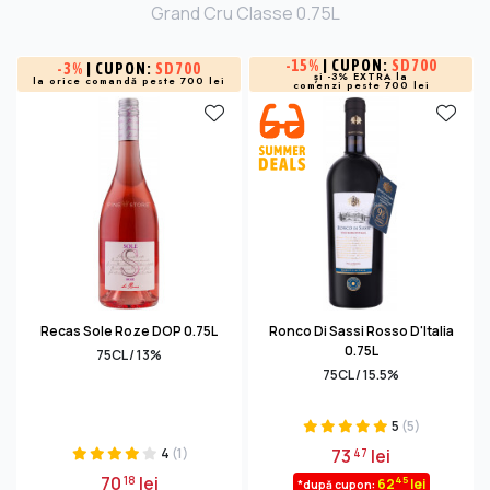
Grand Cru Classe 0.75L
-
15%
| CUPON:
SD700
-
3%
| CUPON:
SD700
și -3% EXTRA la
la orice comandă peste 700 lei
comenzi peste 700 lei
Recas Sole Roze DOP 0.75L
Ronco Di Sassi Rosso D'Italia
0.75L
75CL / 13%
75CL / 15.5%
5
(5)
4
(1)
73
lei
47
70
lei
18
45
62
lei
*după cupon: