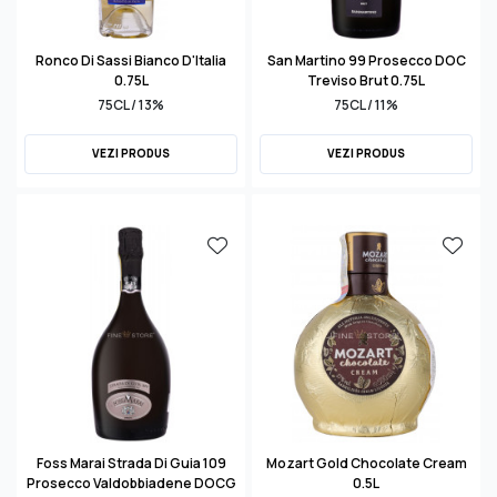
Ronco Di Sassi Bianco D'Italia
San Martino 99 Prosecco DOC
0.75L
Treviso Brut 0.75L
75CL / 13%
75CL / 11%
VEZI PRODUS
VEZI PRODUS
Foss Marai Strada Di Guia 109
Mozart Gold Chocolate Cream
Prosecco Valdobbiadene DOCG
0.5L