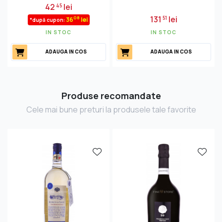
42
lei
45
131
lei
51
08
36
lei
*după cupon:
IN STOC
IN STOC
ADAUGA IN COS
ADAUGA IN COS
Produse recomandate
Cele mai bune preturi la produsele tale favorite