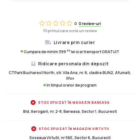
0
0 review-uri
Fii primul care scrie un review
Livrare prin curier
99
Cumpara de minim 399
lei si ai transport GRATUIT
Ridicare personala din depozit
CTPark Bucharest North, str. Vila Ana, nr. 6, cladire BUN2, Afumati,
Ilfov
In timpul orelor de program
STOC EPUIZAT ÎN MAGAZIN BANEASA
Bld. Aerogarii, nr. 2-8, Baneasa, Sector 1, Bucuresti
STOC EPUIZAT ÎN MAGAZIN VIRTUTII
Soseaua Virtutii, nr 56E, Sector 6, Bucuresti