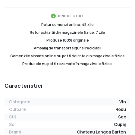
BINE DE STIUT
Retur comenzi online: 45 zile
Retur achizitii din magazinele fizice: 7 zile
Produse 100% originale
Ambalaj de transport sigur si reciclabil
Comenzile plasate online nu pot fi ridicate din magazinele fizice
Produsele nu pot fi rezervate în magazinele fizice.
Caracteristici
Categorie
Vin
Culoare
Rosu
Stil
Sec
Soi
Cupaj
Brand
Chateau Langoa Barton