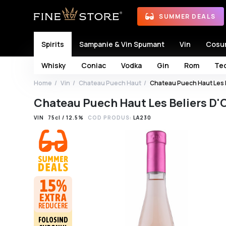
SUMMER DEALS
Spirits
Sampanie & Vin Spumant
Vin
Cosu
Whisky
Coniac
Vodka
Gin
Rom
Teq
Home
Vin
Chateau Puech Haut
Chateau Puech Haut Les 
Chateau Puech Haut Les Beliers D'
VIN
75cl / 12.5%
COD PRODUS:
LA230
15%
EXTRA
REDUCERE
FOLOSIND