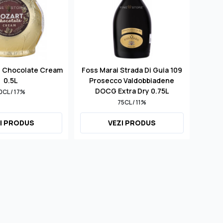
d Chocolate Cream
Foss Marai Strada Di Guia 109
S
0.5L
Prosecco Valdobbiadene
Mill
DOCG Extra Dry 0.75L
0CL / 17%
75CL / 11%
I PRODUS
VEZI PRODUS