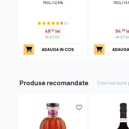
75CL / 12.5%
75CL / 13
5
(4)
48
lei
94
l
53
38
IN STOC
IN STO
ADAUGA IN COS
ADAUGA
Produse recomandate
Cele mai bune p