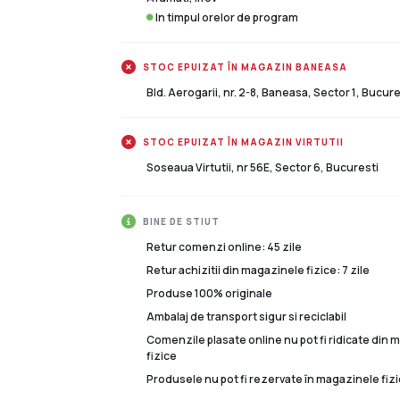
In timpul orelor de program
STOC EPUIZAT ÎN MAGAZIN BANEASA
Bld. Aerogarii, nr. 2-8, Baneasa, Sector 1, Bucure
STOC EPUIZAT ÎN MAGAZIN VIRTUTII
Soseaua Virtutii, nr 56E, Sector 6, Bucuresti
BINE DE STIUT
Retur comenzi online: 45 zile
Retur achizitii din magazinele fizice: 7 zile
Produse 100% originale
Ambalaj de transport sigur si reciclabil
Comenzile plasate online nu pot fi ridicate din
fizice
Produsele nu pot fi rezervate în magazinele fizi