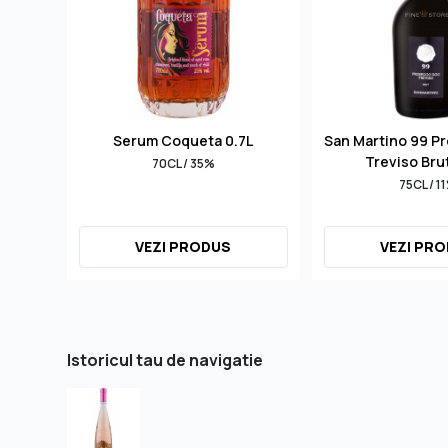
Serum Coqueta 0.7L
San Martino 99 P
Treviso Bru
70CL / 35%
75CL / 1
VEZI PRODUS
VEZI PR
Istoricul tau de navigatie