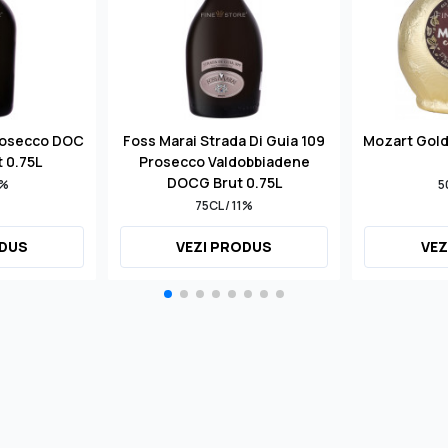
rosecco DOC
Foss Marai Strada Di Guia 109
Mozart Gol
t 0.75L
Prosecco Valdobbiadene
DOCG Brut 0.75L
1%
5
75CL / 11%
ODUS
VEZI PRODUS
VEZ