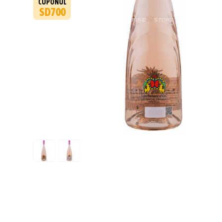
CUPONUL
SD700