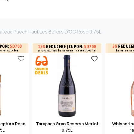
hateau Puech Haut Les Beliers D'OC Rose 0.75L
UPON:
SD700
3%
REDUCE
15%
REDUCERE
| CUPON:
SD700
și -3% EXTRA la
comenzi peste 700 lei
este 700 lei
la orice co
eptura Rose
Tarapaca Gran Reserva Merlot
Whispering
5L
0.75L
15