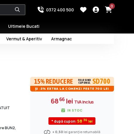
0
0372 400 500
Ultimele Bucati
Vermut & Aperitiv
Armagnac
SD700
15% REDUCERE
FOLOSIND
CUPONUL
ȘI -3% EXTRA LA COMENZI PESTE 700 LEI
66
68
lei
TVA inclus
RATUIT
IN STOC
36
58
* după cupon:
dire BUN2,
+ 0,50
lei garanție returnabilă