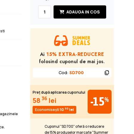
ADAUGA IN COS
sti
Ai
15% EXTRA-REDUCERE
folosind cuponul de mai jos.
Cod
:
SD700
Preț după aplicarea cuponului
-15
36
%
58
lei
30
Economisești
10
lei
 magazinele
Cuponul "SD700" oferă o reducere
ce.
de 15% produselor marcate "Summer