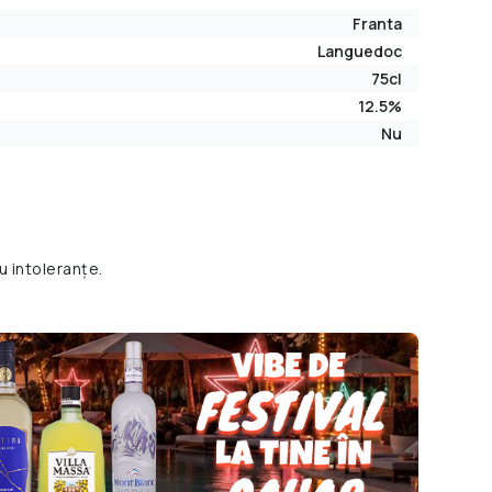
Franta
Languedoc
75cl
12.5%
Nu
u intoleranțe.