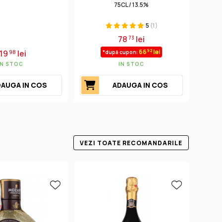
75CL / 13.5%
5
(1)
78
lei
73
92
66
lei
19
lei
98
*după cupon:
IN STOC
IN STOC
AUGA IN COS
ADAUGA IN COS
VEZI TOATE RECOMANDARILE