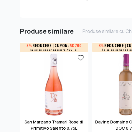
Produse similare
Produse similare cu C
3%
REDUCERE
| CUPON:
SD700
3%
REDUCERE
| C
la orice comandă peste 700 lei
la orice comandă p
San Marzano Tramari Rose di
Davino Domaine C
Primitivo Salento 0.75L
DOC 0.7