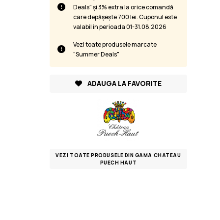
Deals" și 3% extra la orice comandă
care depășește 700 lei. Cuponul este
valabil in perioada 01-31.08.2026
Vezi toate produsele marcate
"Summer Deals"
ADAUGA LA FAVORITE
VEZI TOATE PRODUSELE DIN GAMA CHATEAU
PUECH HAUT