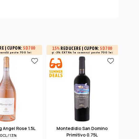
RE
| CUPON:
SD700
3%
R
15%
REDUCERE
| CUPON:
SD700
și -3% EXTRA la
comenzi peste 700 lei
mandă peste 700 lei
la 
 Angel Rose 1.5L
Montedidio San Domino
Bulga
Primitivo 0.75L
0CL / 13%