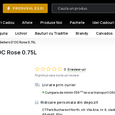
PRODUSUL ZILEI
ri Cadou
Altele
Produse Noi
Pachete
Idei Cadouri
uila
Lichior
Bauturi cu Traditie
Brandy
Calvados
Beliers D'OC Rose 0.75L
OC Rose 0.75L
0
0 review-uri
Fii primul care scrie un review
Livrare prin curier
99
Cumpara de minim 399
lei si ai transport G
Ridicare personala din depozit
CTPark Bucharest North, str. Vila Ana, nr. 6, cla
Afumati, Ilfov