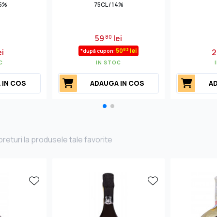
.5%
75CL / 14%
59
lei
80
83
50
lei
ei
2
*după cupon:
C
IN STOC
 IN COS
ADAUGA IN COS
AD
returi la produsele tale favorite