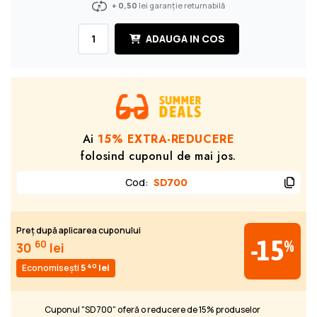
+ 0,50
lei garanție returnabilă
ADAUGA IN COS
Ai
15% EXTRA-REDUCERE
folosind cuponul de mai jos.
Cod
:
SD700
Preț după aplicarea cuponului
-15
%
60
30
lei
40
Economisești
5
lei
Cuponul "SD700" oferă o reducere de 15% produselor