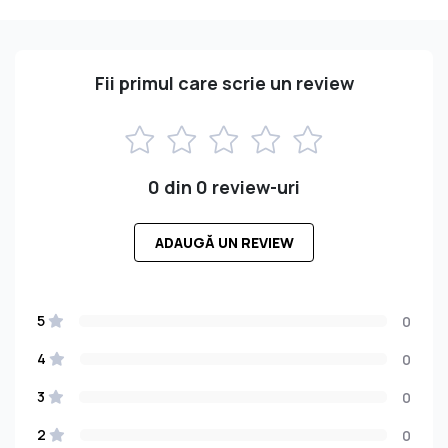
Fii primul care scrie un review
0 din 0 review-uri
ADAUGĂ UN REVIEW
5
0
4
0
3
0
2
0