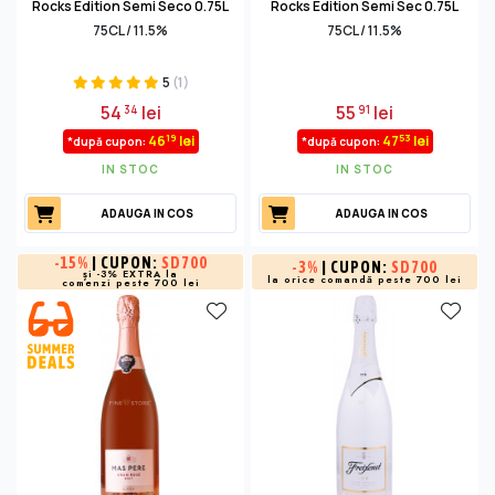
Rocks Edition Semi Seco 0.75L
Rocks Edition Semi Sec 0.75L
75CL / 11.5%
75CL / 11.5%
5
(1)
54
lei
55
lei
34
91
19
53
46
lei
47
lei
*după cupon:
*după cupon:
IN STOC
IN STOC
ADAUGA IN COS
ADAUGA IN COS
-
15%
| CUPON:
SD700
-
3%
| CUPON:
SD700
și -3% EXTRA la
la orice comandă peste 700 lei
comenzi peste 700 lei