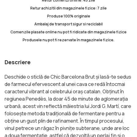
Retur comenzi online: 45 zile
Retur achizitii din magazinele fizice: 7 zile
Produse 100% originale
Ambalaj de transport sigur si reciclabil
Comenzile plasate online nu pot fi ridicate din magazinele fizice
Produsele nu pot fi rezervate în magazinele fizice.
Descriere
Deschide o sticlă de Chic Barcelona Brut și lasă-te sedus
de farmecul efervescent al unei cava ce redă întocmai
caracterul vibrant al celebrului oraș catalan. Obținut în
regiunea Penedès, la doar 45 de minute de aglomerația
urbană, acest vin reflectă măiestria lui Jordi G. Martí, care
folosește metoda tradițională de fermentare pentru a
obține un gust plin de rafinament. În timpul procesului,
vinul petrece un răgaz în pivnițe subterane, unde are loc
a doua fermentație, astfel că dezvoltă un perlaj fin și o