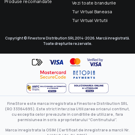
Produse recomandate
Vezi toate brandurile
Tur Virtual Baneasa
Tur Virtual Virtutii
Copyright © Finestore Distribution SRL 2014-2026. Marcă inregistrată.
Toate drepturile rezervate.
FineStore este marca inregistrata a Finestore Distribution SRL
(RO 33364695). Este strict interzisa Utilizarea oricarui continut,
cu exceptia celor prevazute in conditiile de utilizare, fara
permisiunea in scris a proprietarului “Continutului”.
Marca inregistrata la OSIM (Certificat de inregistrare a marcii Nr.