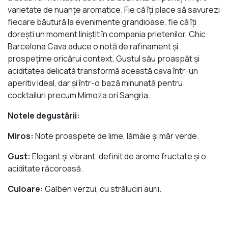
varietate de nuanțe aromatice. Fie că îți place să savurezi
fiecare băutură la evenimente grandioase, fie că îți
dorești un moment liniștit în compania prietenilor, Chic
Barcelona Cava aduce o notă de rafinament și
prospețime oricărui context. Gustul său proaspăt și
aciditatea delicată transformă această cava într-un
aperitiv ideal, dar și într-o bază minunată pentru
cocktailuri precum Mimoza ori Sangria.
Notele degustării:
Miros:
Note proaspete de lime, lămâie și măr verde.
Gust:
Elegant și vibrant, definit de arome fructate și o
aciditate răcoroasă.
Culoare:
Galben verzui, cu străluciri aurii.