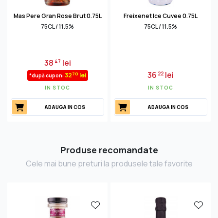
Mas Pere Gran Rose Brut 0.75L
Freixenet Ice Cuvee 0.75L
75CL / 11.5%
75CL / 11.5%
38
lei
47
36
lei
22
70
32
lei
*după cupon:
IN STOC
IN STOC
ADAUGA IN COS
ADAUGA IN COS
Produse recomandate
Cele mai bune preturi la produsele tale favorite