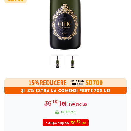
SD700
15% REDUCERE
FOLOSIND
CUPONUL
ȘI -3% EXTRA LA COMENZI PESTE 700 LEI
00
36
lei
TVA inclus
IN STOC
60
30
* după cupon: