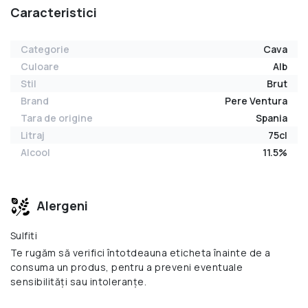
Caracteristici
Categorie
Cava
Culoare
Alb
Stil
Brut
Brand
Pere Ventura
Tara de origine
Spania
Litraj
75cl
Alcool
11.5%
Alergeni
Sulfiti
Te rugăm să verifici întotdeauna eticheta înainte de a
consuma un produs, pentru a preveni eventuale
sensibilități sau intoleranțe.