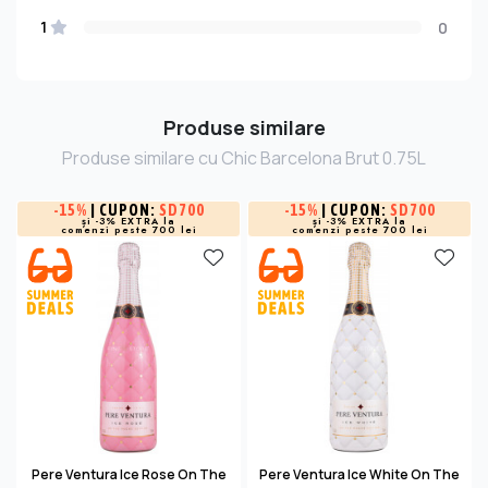
1
0
Produse similare
Produse similare cu Chic Barcelona Brut 0.75L
-
15%
| CUPON:
SD700
-
15%
| CUPON:
SD700
și -3% EXTRA la
și -3% EXTRA la
comenzi peste 700 lei
comenzi peste 700 lei
Pere Ventura Ice Rose On The
Pere Ventura Ice White On The