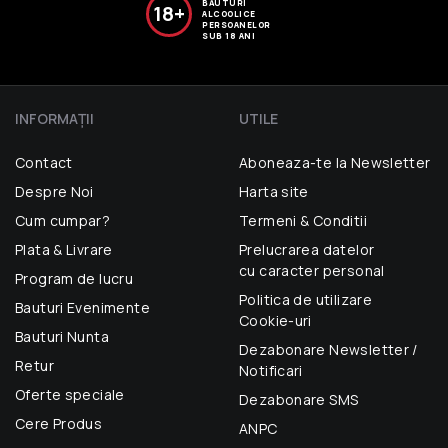
BĂUTURI
18+
ALCOOLICE
PERSOANELOR
SUB 18 ANI
INFORMAŢII
UTILE
Contact
Aboneaza-te la Newsletter
Despre Noi
Harta site
Cum cumpar?
Termeni & Conditii
Plata & Livrare
Prelucrarea datelor
cu caracter personal
Program de lucru
Politica de utilizare
Bauturi Evenimente
Cookie-uri
Bauturi Nunta
Dezabonare Newsletter /
Retur
Notificari
Oferte speciale
Dezabonare SMS
Cere Produs
ANPC