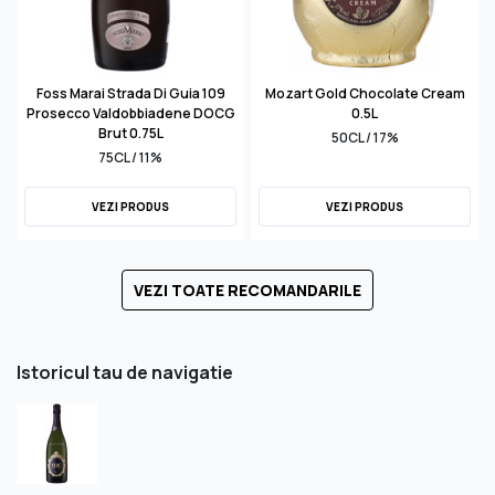
Foss Marai Strada Di Guia 109
Mozart Gold Chocolate Cream
Prosecco Valdobbiadene DOCG
0.5L
Brut 0.75L
50CL / 17%
75CL / 11%
VEZI PRODUS
VEZI PRODUS
VEZI TOATE RECOMANDARILE
Istoricul tau de navigatie