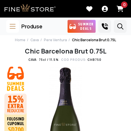
0
SUMMER
Produse
DEALS
Home
Cava
Pere Ventura
Chic Barcelona Brut 0.75L
Chic Barcelona Brut 0.75L
CAVA
75cl / 11.5%
COD PRODUS:
CHB750
15%
EXTRA
REDUCERE
FOLOSIND
CUPONUL
SD700