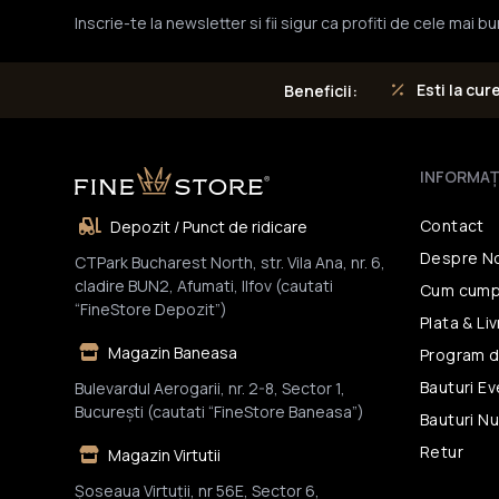
Inscrie-te la newsletter si fii sigur ca profiti de cele mai b
Esti la cur
Beneficii:
INFORMAŢ
Contact
Depozit / Punct de ridicare
Despre N
CTPark Bucharest North, str. Vila Ana, nr. 6,
cladire BUN2, Afumati, Ilfov (cautati
Cum cump
“FineStore Depozit”)
Plata & Li
Magazin Baneasa
Program d
Bauturi E
Bulevardul Aerogarii, nr. 2-8, Sector 1,
Bucureşti (cautati “FineStore Baneasa”)
Bauturi N
Retur
Magazin Virtutii
Șoseaua Virtuții, nr 56E, Sector 6,