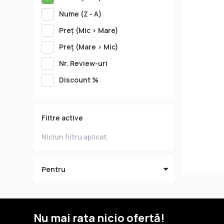
noastră de praline, trufe și bomboane de ciocolată di
Nume (Z - A)
sofisticate, băuturi fine, ceaiuri selecționate din toate 
cafea intens aromată, cosmetice, accesorii sau lumân
Preţ (Mic > Mare)
hai să ne bucurăm împreună de fiecare zi!
Preţ (Mare > Mic)
Nr. Review-uri
Discount %
Filtre active
Niciun filtru aplicat.
Pentru
Nu mai rata nicio ofertă!