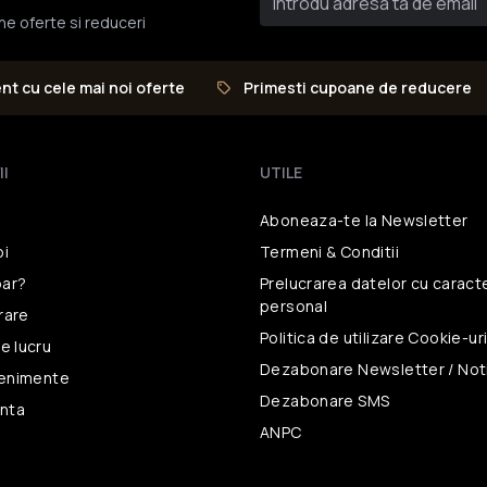
une oferte si reduceri
ent cu cele mai noi oferte
Primesti cupoane de reducere
II
UTILE
Aboneaza-te la Newsletter
oi
Termeni & Conditii
ar?
Prelucrarea datelor
cu caract
personal
vrare
Politica de utilizare
Cookie-ur
e lucru
Dezabonare Newsletter / Noti
venimente
Dezabonare SMS
unta
ANPC