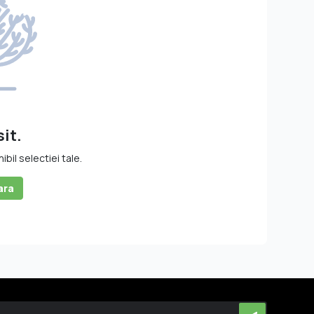
it.
il selectiei tale.
ara