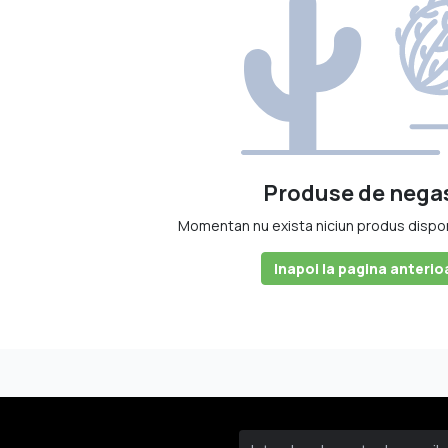
ntre cele mai
colțurile lumii,
ări parfumate şi
Produse de negas
Momentan nu exista niciun produs disponib
Inapoi la pagina anterio