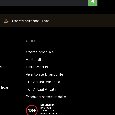
Oferte personalizate
UTILE
Oferte speciale
Harta site
er
Cere Produs
Vezi toate brandurile
i
Tur Virtual Baneasa
ficari
Tur Virtual Virtutii
Produse recomandate
NU VINDEM
BĂUTURI
18+
ALCOOLICE
PERSOANELOR