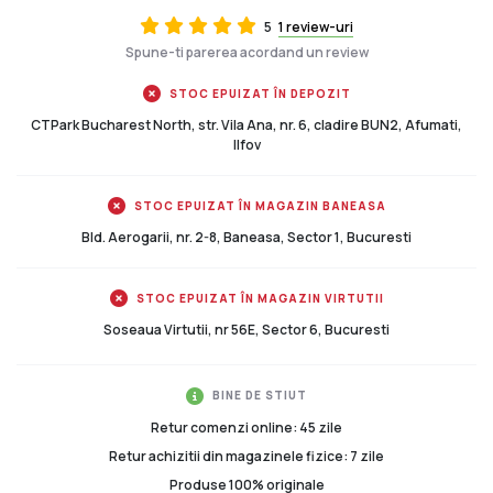
5
1 review-uri
Spune-ti parerea acordand un review
STOC EPUIZAT ÎN DEPOZIT
CTPark Bucharest North, str. Vila Ana, nr. 6, cladire BUN2, Afumati,
Ilfov
STOC EPUIZAT ÎN MAGAZIN BANEASA
Bld. Aerogarii, nr. 2-8, Baneasa, Sector 1, Bucuresti
STOC EPUIZAT ÎN MAGAZIN VIRTUTII
Soseaua Virtutii, nr 56E, Sector 6, Bucuresti
BINE DE STIUT
Retur comenzi online: 45 zile
Retur achizitii din magazinele fizice: 7 zile
Produse 100% originale