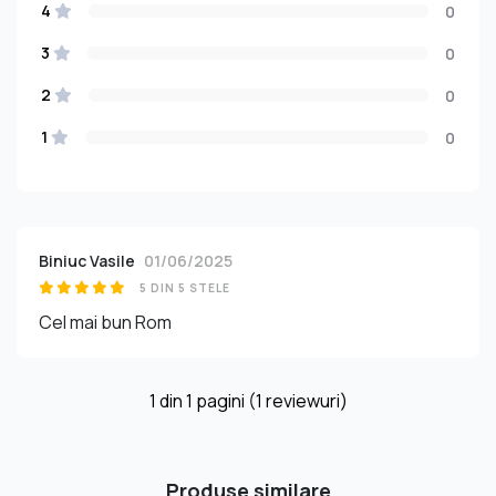
4
0
3
0
2
0
1
0
Biniuc Vasile
01/06/2025
5 DIN 5 STELE
Cel mai bun Rom
1
din
1
pagini (1 reviewuri)
Produse similare