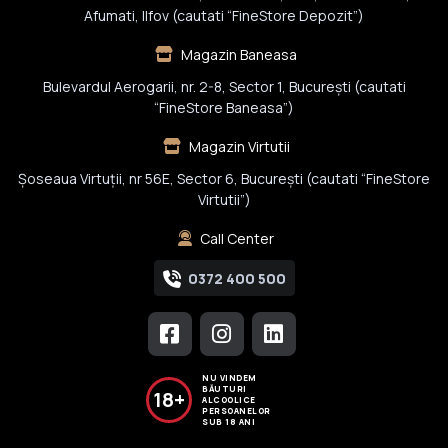
Afumati, Ilfov (cautati “FineStore Depozit”)
Magazin Baneasa
Bulevardul Aerogarii, nr. 2-8, Sector 1, Bucureşti (cautati
“FineStore Baneasa”)
Magazin Virtutii
Șoseaua Virtuții, nr 56E, Sector 6, București (cautati “FineStore
Virtutii”)
Call Center
0372 400 500
NU VINDEM
BĂUTURI
18+
ALCOOLICE
PERSOANELOR
SUB 18 ANI