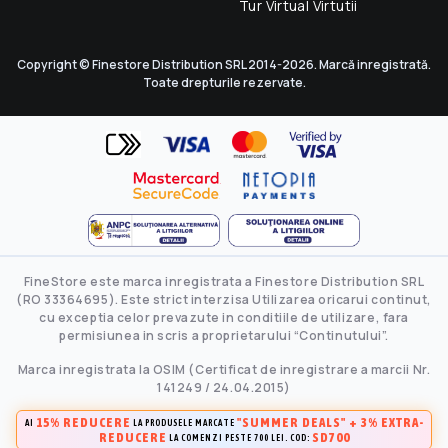
Tur Virtual Virtutii
Copyright © Finestore Distribution SRL 2014-2026. Marcă inregistrată.
Toate drepturile rezervate.
FineStore este marca inregistrata a Finestore Distribution SRL
(RO 33364695). Este strict interzisa Utilizarea oricarui continut,
cu exceptia celor prevazute in conditiile de utilizare, fara
permisiunea in scris a proprietarului “Continutului”.
Marca inregistrata la OSIM (Certificat de inregistrare a marcii Nr.
141249 / 24.04.2015)
15% REDUCERE
"SUMMER DEALS" + 3% EXTRA-
AI
LA PRODUSELE MARCATE
REDUCERE
SD700
LA COMENZI PESTE 700 LEI. COD: