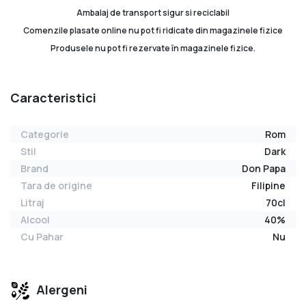
Ambalaj de transport sigur si reciclabil
Comenzile plasate online nu pot fi ridicate din magazinele fizice
Produsele nu pot fi rezervate în magazinele fizice.
Caracteristici
Categorie
Rom
Stil
Dark
Brand
Don Papa
Tara de origine
Filipine
Litraj
70cl
Alcool
40%
Cu Pahar
Nu
Alergeni