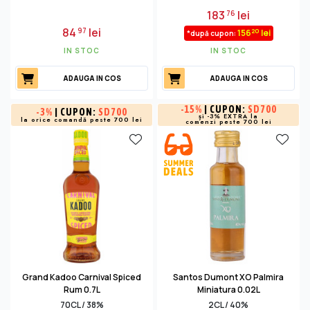
183
lei
76
84
lei
97
20
156
lei
*după cupon:
IN STOC
IN STOC
ADAUGA IN COS
ADAUGA IN COS
-
15%
| CUPON:
SD700
-
3%
| CUPON:
SD700
și -3% EXTRA la
la orice comandă peste 700 lei
comenzi peste 700 lei
Grand Kadoo Carnival Spiced
Santos Dumont XO Palmira
Rum 0.7L
Miniatura 0.02L
70CL / 38%
2CL / 40%