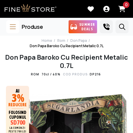
0
SUMMER
Produse
DEALS
Home
Rom
Don Papa
Don Papa Baroko Cu Recipient Metalic 0.7L
Don Papa Baroko Cu Recipient Metalic
0.7L
ROM
70cl / 40%
COD PRODUS:
DP216
AI
3%
REDUCERE
FOLOSIND
CUPONUL
SD700
LA COMENZI
PESTE 700 LEI