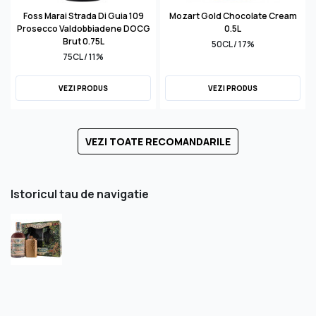
Foss Marai Strada Di Guia 109
Mozart Gold Chocolate Cream
Prosecco Valdobbiadene DOCG
0.5L
Brut 0.75L
50CL / 17%
75CL / 11%
VEZI PRODUS
VEZI PRODUS
VEZI TOATE RECOMANDARILE
Istoricul tau de navigatie