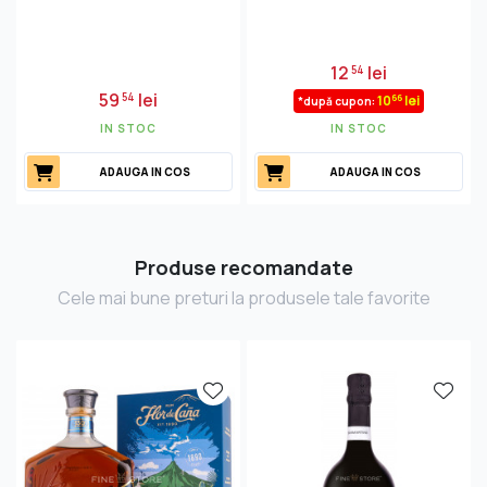
12
lei
54
59
lei
54
66
10
lei
*după cupon:
IN STOC
IN STOC
ADAUGA IN COS
ADAUGA IN COS
Produse recomandate
Cele mai bune preturi la produsele tale favorite