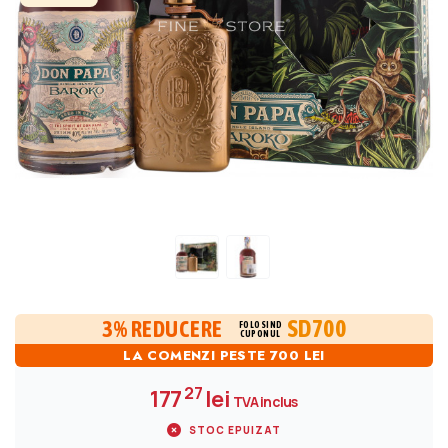
SD700
3% REDUCERE
FOLOSIND
CUPONUL
LA COMENZI PESTE 700 LEI
27
177
lei
TVA inclus
STOC EPUIZAT