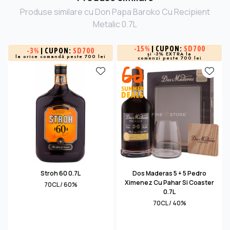
Produse similare cu Don Papa Baroko Cu Recipient
Metalic 0.7L
-
15%
| CUPON:
SD700
-
3%
| CUPON:
SD700
și -3% EXTRA la
la orice comandă peste 700 lei
comenzi peste 700 lei
Stroh 60 0.7L
Dos Maderas 5 + 5 Pedro
Ximenez Cu Pahar Si Coaster
70CL / 60%
0.7L
70CL / 40%