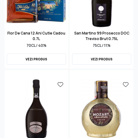
Flor De Cana 12 Ani Cutie Cadou
San Martino 99 Prosecco DOC
0.7L
Treviso Brut 0.75L
70CL / 40%
75CL / 11%
VEZI PRODUS
VEZI PRODUS