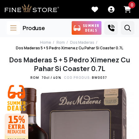
0
SUMMER
Produse
DEALS
Home
Rom
Dos Maderas
Dos Maderas 5 + 5 Pedro Ximenez Cu Pahar Si Coaster 0.7L
Dos Maderas 5 + 5 Pedro Ximenez Cu
Pahar Si Coaster 0.7L
ROM
70cl / 40%
COD PRODUS:
BW0037
15%
EXTRA
REDUCERE