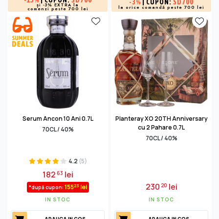
-
15%
| CUPON:
SD700
-
3%
| CUPON:
SD700
și -3% EXTRA la
la orice comandă peste 700 lei
comenzi peste 700 lei
Serum Ancon 10 Ani 0.7L
Planteray XO 20TH Anniversary
cu 2 Pahare 0.7L
70CL / 40%
70CL / 40%
4.2
(5)
182
lei
63
230
lei
20
23
155
lei
*după cupon:
IN STOC
IN STOC
ADAUGA IN COS
ADAUGA IN COS