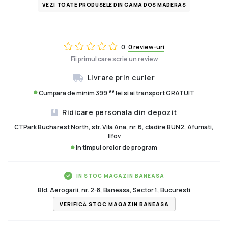
VEZI TOATE PRODUSELE DIN GAMA DOS MADERAS
0
0 review-uri
Fii primul care scrie un review
Livrare prin curier
99
Cumpara de minim 399
lei si ai transport GRATUIT
Ridicare personala din depozit
CTPark Bucharest North, str. Vila Ana, nr. 6, cladire BUN2, Afumati,
Ilfov
In timpul orelor de program
IN STOC MAGAZIN BANEASA
Bld. Aerogarii, nr. 2-8, Baneasa, Sector 1, Bucuresti
VERIFICĂ STOC MAGAZIN BANEASA