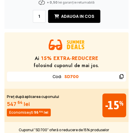
+ 0,50
lei garanție returnabilă
ADAUGA IN COS
Ai
15% EXTRA-REDUCERE
folosind cuponul de mai jos.
Cod
:
SD700
Preț după aplicarea cuponului
-15
%
64
547
lei
64
Economisești
96
lei
Cuponul "SD700" oferă o reducere de 15% produselor