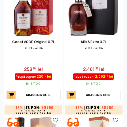
Godet VSOP Original 0.7L
ABK6 Extra 0.7L
70CL / 40%
70CL / 40%
258
lei
2.461
lei
94
35
10
14
220
lei
2.092
lei
*după cupon:
*după cupon:
IN STOC
IN STOC
ADAUGA IN COS
ADAUGA IN COS
-
15%
| CUPON:
SD700
-
15%
| CUPON:
SD700
și -3% EXTRA la
și -3% EXTRA la
comenzi peste 700 lei
comenzi peste 700 lei