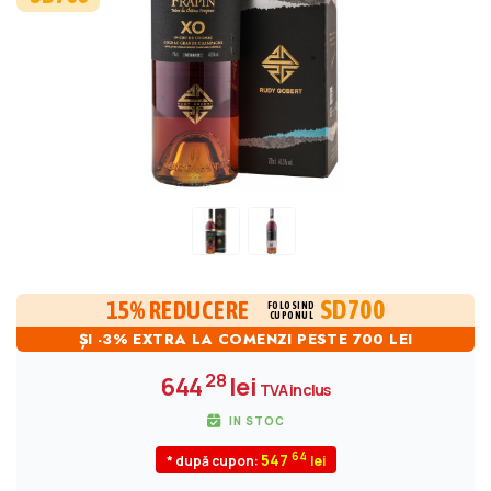
SD700
15% REDUCERE
FOLOSIND
CUPONUL
ȘI -3% EXTRA LA COMENZI PESTE 700 LEI
28
644
lei
TVA inclus
IN STOC
64
547
* după cupon: