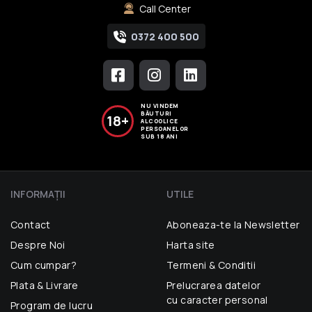
Call Center
0372 400 500
NU VINDEM
BĂUTURI
18+
ALCOOLICE
PERSOANELOR
SUB 18 ANI
INFORMAŢII
UTILE
Contact
Aboneaza-te la Newsletter
Despre Noi
Harta site
Cum cumpar?
Termeni & Conditii
Plata & Livrare
Prelucrarea datelor
cu caracter personal
Program de lucru