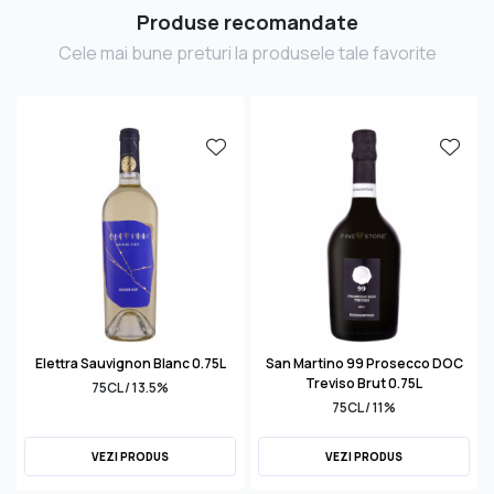
Produse recomandate
Cele mai bune preturi la produsele tale favorite
Elettra Sauvignon Blanc 0.75L
San Martino 99 Prosecco DOC
Treviso Brut 0.75L
75CL / 13.5%
75CL / 11%
VEZI PRODUS
VEZI PRODUS