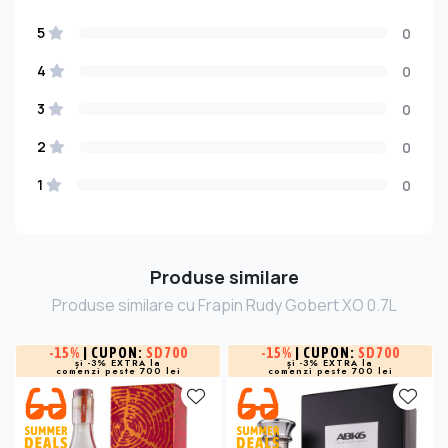
5
0
4
0
3
0
2
0
1
0
Produse similare
Produse similare cu Frapin Rudy Gobert XO 0.7L
-
15%
| CUPON:
SD700
-
15%
| CUPON:
SD700
și -3% EXTRA la
și -3% EXTRA la
comenzi peste 700 lei
comenzi peste 700 lei