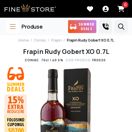
0
SUMMER
Produse
DEALS
Home
Coniac
Frapin
Frapin Rudy Gobert XO 0.7L
Frapin Rudy Gobert XO 0.7L
CONIAC
70cl / 40.5%
COD PRODUS:
FR0020
15%
EXTRA
REDUCERE
FOLOSIND
CUPONUL
SD700