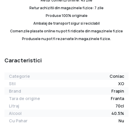
Retur comenzi online: 45 zile
Retur achizitii din magazinele fizice: 7 zile
Produse 100% originale
Ambalaj de transport sigur si reciclabil
Comenzile plasate online nu pot fi ridicate din magazinele fizice
Produsele nu pot fi rezervate în magazinele fizice.
Caracteristici
Categorie
Coniac
Stil
XO
Brand
Frapin
Tara de origine
Franta
Litraj
70cl
Alcool
40.5%
Cu Pahar
Nu