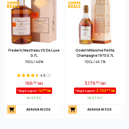
Frederic Mestreau VS De Luxe
Godet Millesime Petite
0.7L
Champagne 1970 0.7L
70CL / 40%
70CL / 45.7%
4.5
(2)
166
lei
3.179
lei
54
30
56
40
141
lei
2.702
lei
*după cupon:
*după cupon:
IN STOC
IN STOC
ADAUGA IN COS
ADAUGA IN COS