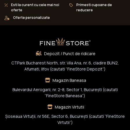
Esti la curent cu cele mai noi
Primesti cupoane de
oferte
reducere
Oferte personalizate
Depozit / Punct de ridicare
CTPark Bucharest North, str. Vila Ana, nr. 6, cladire BUN2,
Afumati, Ilfov (cautati “FineStore Depozit”)
Magazin Baneasa
Bulevardul Aerogarii, nr. 2-8, Sector 1, Bucureşti (cautati
“FineStore Baneasa”)
Magazin Virtutii
Șoseaua Virtuții, nr 56E, Sector 6, București (cautati “FineStore
Virtutii”)