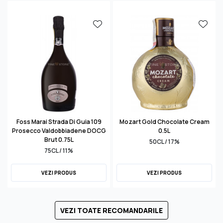
Foss Marai Strada Di Guia 109
Mozart Gold Chocolate Cream
Prosecco Valdobbiadene DOCG
0.5L
Brut 0.75L
50CL / 17%
75CL / 11%
VEZI PRODUS
VEZI PRODUS
VEZI TOATE RECOMANDARILE