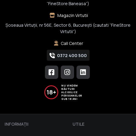
“FineStore Baneasa”)
Magazin Virtutii
Șoseaua Virtuții, nr 56E, Sector 6, București (cautati “FineStore
Virtutii”)
Call Center
0372 400 500
NU VINDEM
BĂUTURI
18+
ALCOOLICE
PERSOANELOR
SUB 18 ANI
INFORMAŢII
UTILE