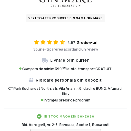
VEZI TOATE PRODUSELE DIN GAMA GIN MARE
4.67
3 review-uri
Spune-ti parerea acordand un review
Livrare prin curier
99
Cumpara de minim 399
lei si ai transport GRATUIT
Ridicare personala din depozit
CTPark Bucharest North, str. Vila Ana, nr. 6, cladire BUN2, Afumati,
Ilfov
In timpul orelor de program
IN STOC MAGAZIN BANEASA
Bld. Aerogarii, nr. 2-8, Baneasa, Sector 1, Bucuresti