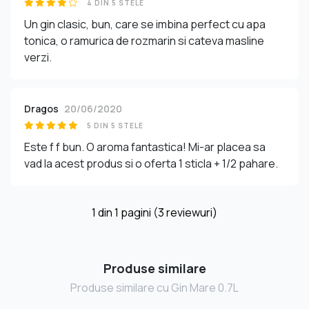
4 DIN 5 STELE
Un gin clasic, bun, care se imbina perfect cu apa
tonica, o ramurica de rozmarin si cateva masline
verzi.
Dragos
20/06/2020
5 DIN 5 STELE
Este f f bun. O aroma fantastica! Mi-ar placea sa
vad la acest produs si o oferta 1 sticla + 1/2 pahare.
1
din
1
pagini (3 reviewuri)
Produse similare
Produse similare cu Gin Mare 0.7L