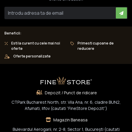
Beneficii:
Esti la curent cu cele mai noi
Primesti cupoane de
oferte
reducere
Oferte personalizate
Depozit / Punct de ridicare
CTPark Bucharest North, str. Vila Ana, nr. 6, cladire BUN2,
Afumati, Ilfov (cautati “FineStore Depozit”)
Magazin Baneasa
Bulevardul Aerogarii, nr. 2-8, Sector 1, Bucureşti (cautati