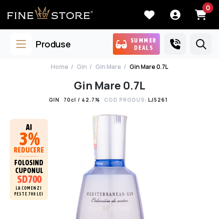
0
SUMMER
Produse
DEALS
Home
Gin
Gin Mare
Gin Mare 0.7L
Gin Mare 0.7L
GIN
70cl / 42.7%
COD PRODUS:
LJ5261
AI
3%
REDUCERE
FOLOSIND
CUPONUL
SD700
LA COMENZI
PESTE 700 LEI