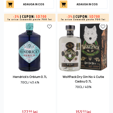
ADAUGA IN COS
ADAUGA IN COS
-
3%
| CUPON:
SD700
-
3%
| CUPON:
SD700
la orice comandă peste 700 lei
la orice comandă peste 700 lei
Hendrick's Orbium 0.7L
WolfPack Dry Gin No 4 Cutie
Cadou 0.7L
70CL / 43.4%
70CL / 40%
177
lei
153
lei
66
02