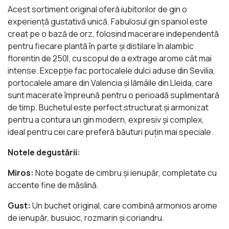
Acest sortiment original oferă iubitorilor de gin o
experienţă gustativă unică. Fabulosul gin spaniol este
creat pe o bază de orz, folosind macerare independentă
pentru fiecare plantă în parte și distilare în alambic
florentin de 250l, cu scopul de a extrage arome cât mai
intense. Excepţie fac portocalele dulci aduse din Sevilia,
portocalele amare din Valencia și lămâile din Lleida, care
sunt macerate împreună pentru o perioadă suplimentară
de timp. Buchetul este perfect structurat şi armonizat
pentru a contura un gin modern, expresiv şi complex,
ideal pentru cei care preferă băuturi puţin mai speciale.
Notele degustării:
Miros:
Note bogate de cimbru și ienupăr, completate cu
accente fine de măslină.
Gust:
Un buchet original, care combină armonios arome
de ienupăr, busuioc, rozmarin și coriandru.