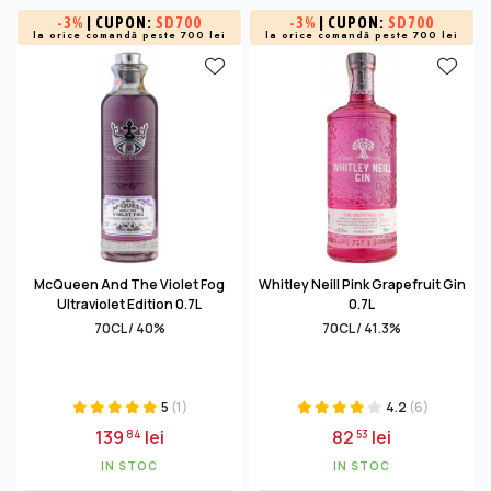
-
3%
| CUPON:
SD700
-
3%
| CUPON:
SD700
la orice comandă peste 700 lei
la orice comandă peste 700 lei
McQueen And The Violet Fog
Whitley Neill Pink Grapefruit Gin
Ultraviolet Edition 0.7L
0.7L
70CL / 40%
70CL / 41.3%
5
(1)
4.2
(6)
139
lei
82
lei
84
53
IN STOC
IN STOC