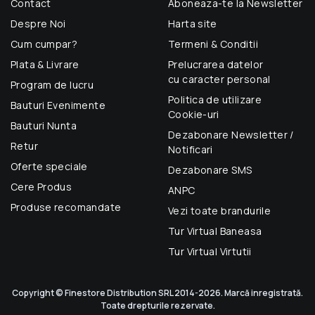
Contact
Aboneaza-te la Newsletter
Despre Noi
Harta site
Cum cumpar?
Termeni & Conditii
Plata & Livrare
Prelucrarea datelor
cu caracter personal
Program de lucru
Politica de utilizare
Bauturi Evenimente
Cookie-uri
Bauturi Nunta
Dezabonare Newsletter /
Retur
Notificari
Oferte speciale
Dezabonare SMS
Cere Produs
ANPC
Produse recomandate
Vezi toate brandurile
Tur Virtual Baneasa
Tur Virtual Virtutii
Copyright © Finestore Distribution SRL 2014-2026. Marcă inregistrată.
Toate drepturile rezervate.