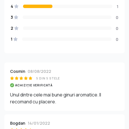
4
1
3
0
2
0
1
0
Cosmin
08/08/2022
5 DIN 5 STELE
ACHIZIȚIE VERIFICATĂ
Unul dintre cele mai bune ginuri aromatice. Il
recomand cu placere.
Bogdan
14/01/2022