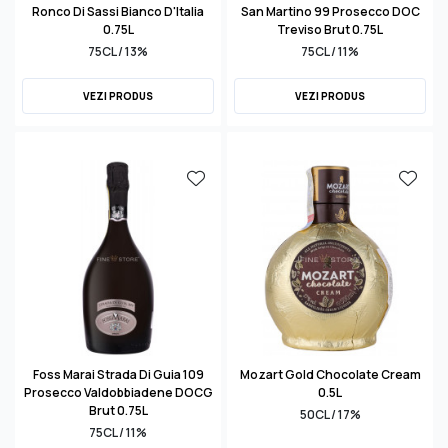
Ronco Di Sassi Bianco D'Italia
San Martino 99 Prosecco DOC
0.75L
Treviso Brut 0.75L
75CL / 13%
75CL / 11%
VEZI PRODUS
VEZI PRODUS
Foss Marai Strada Di Guia 109
Mozart Gold Chocolate Cream
Prosecco Valdobbiadene DOCG
0.5L
Brut 0.75L
50CL / 17%
75CL / 11%