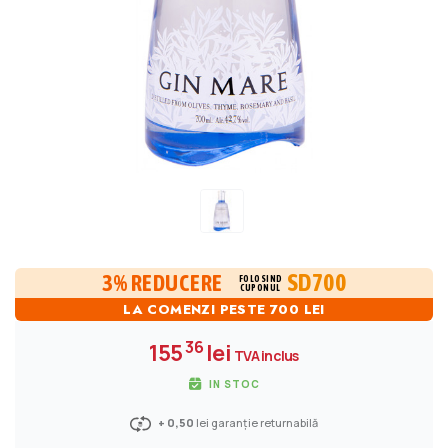
SD700
3% REDUCERE
FOLOSIND
CUPONUL
LA COMENZI PESTE 700 LEI
36
155
lei
TVA inclus
IN STOC
+ 0,50
lei garanție returnabilă