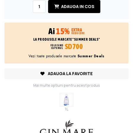
ADAUGA IN COS
Ai
15%
EXTRA
REDUCERE
LA PRODUSELE MARCATE "SUMMER DEALS"
SD700
FOLOSIND
CUPONUL
Vezi toate produsele marcate
Summer Deals
ADAUGA LA FAVORITE
Mai multe optiuni pentru acest produs
1L