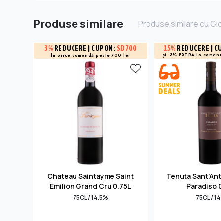
Produse similare
Produse similare cu Gi
3%
REDUCERE
| CUPON:
SD700
15%
REDUCERE
| C
și -3% EXTRA la
comenz
la orice comandă peste 700 lei
Chateau Saintayme Saint
Tenuta Sant'Ant
Emilion Grand Cru 0.75L
Paradiso 
75CL / 14.5%
75CL / 1