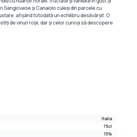
d cu nuanțe florale, fructate și vanilate în gust și
i Sangiovese și Canaiolo culeși din parcele cu
egustare, afișând totodată un echilibru desăvârșit. O
ți de vinuri roșii, dar și celor curioși să descopere
Italia
75cl
13%