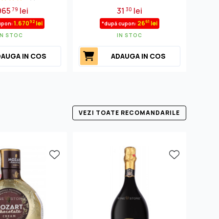
965
lei
31
lei
79
30
92
61
1.670
lei
26
lei
upon:
*după cupon:
IN STOC
IN STOC
AUGA IN COS
ADAUGA IN COS
VEZI TOATE RECOMANDARILE