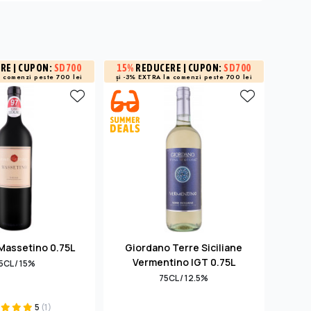
3%
R
ERE
| CUPON:
SD700
15%
REDUCERE
| CUPON:
SD700
a
comenzi peste 700 lei
și -3% EXTRA la
comenzi peste 700 lei
la 
Massetino 0.75L
Giordano Terre Siciliane
Ave
Vermentino IGT 0.75L
5CL / 15%
75CL / 12.5%
5
(1)