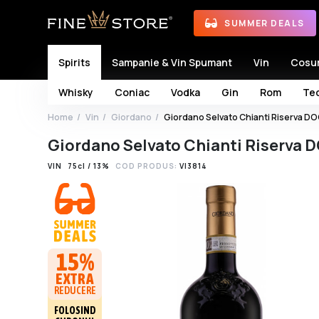
SUMMER DEALS
Spirits
Sampanie & Vin Spumant
Vin
Cosu
Whisky
Coniac
Vodka
Gin
Rom
Teq
Home
Vin
Giordano
Giordano Selvato Chianti Riserva D
Giordano Selvato Chianti Riserva 
VIN
75cl / 13%
COD PRODUS:
VI3814
15%
EXTRA
REDUCERE
FOLOSIND