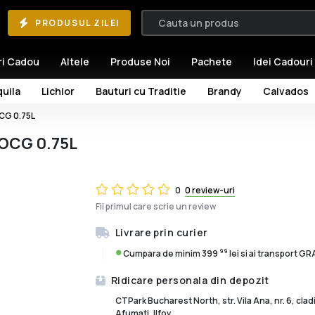
PRODUSUL ZILEI
ri Cadou
Altele
Produse Noi
Pachete
Idei Cadouri
uila
Lichior
Bauturi cu Traditie
Brandy
Calvados
OCG 0.75L
DOCG 0.75L
0
0 review-uri
Fii primul care scrie un review
Livrare prin curier
99
Cumpara de minim 399
lei si ai transport G
Ridicare personala din depozit
CTPark Bucharest North, str. Vila Ana, nr. 6, cla
Afumati, Ilfov