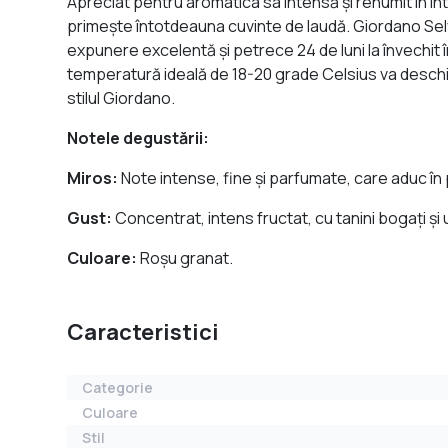
Apreciat pentru aromatica sa intensă și renumit în înt
primește întotdeauna cuvinte de laudă. Giordano Sel
expunere excelentă și petrece 24 de luni la învechit în
temperatură ideală de 18-20 grade Celsius va deschide 
stilul Giordano.
Notele degustării:
Miros:
Note intense, fine și parfumate, care aduc în pr
Gust:
Concentrat, intens fructat, cu tanini bogați și 
Culoare:
Roșu granat.
Caracteristici
Categorie
Culoare
Stil