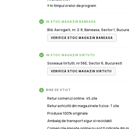
In timpul orelor de program
IN STOC MAGAZIN BANEASA
Bld. Aerogarii, nr. 2-8, Baneasa, Sector 1, Bucure
VERIFICĂ STOC MAGAZIN BANEASA
IN STOC MAGAZIN VIRTUTII
Soseaua Virtutii, nr 56E, Sector 6, Bucuresti
VERIFICĂ STOC MAGAZIN VIRTUTII
BINE DE STIUT
Retur comenzi online: 45 zile
Retur achizitii din magazinele fizice: 7 zile
Produse 100% originale
Ambalaj de transport sigur si reciclabil
Comenzile plasate online nu pot fi ridicate din