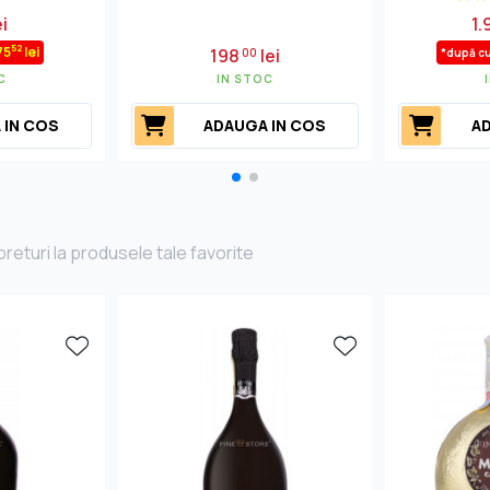
ei
1.
52
75
lei
198
lei
00
*după c
C
IN STOC
 IN COS
ADAUGA IN COS
AD
returi la produsele tale favorite