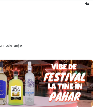
Nu
u intoleranțe.