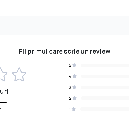
Fii primul care scrie un review
5
4
3
uri
2
W
1