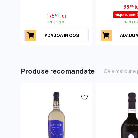
88
l
85
175
lei
00
*după cupon:
IN STOC
IN STO
ADAUGA IN COS
ADAUGA
Produse recomandate
Cele mai bune p