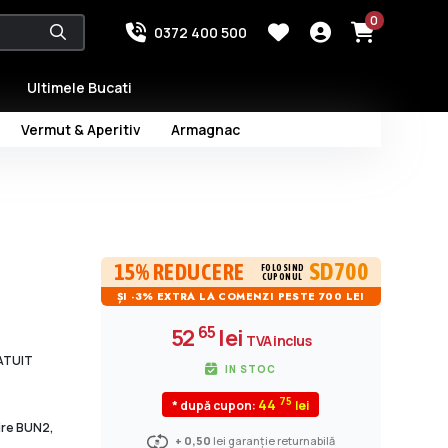
0
0372 400 500
Ultimele Bucati
Vermut & Aperitiv
Armagnac
SD700
15% REDUCERE
FOLOSIND
CUPONUL
ȘI -3% EXTRA LA COMENZI PESTE 700 LEI
65
52
lei
TVA inclus
RATUIT
IN STOC
75
44
* după cupon:
dire BUN2,
+ 0,50
lei garanție returnabilă