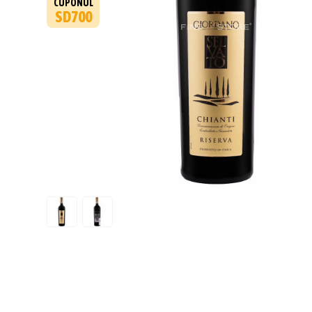
CUPONUL
SD700