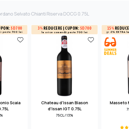
ordano Selvato Chianti Riserva DOCG 0.75L
3%
REDUCERE
| CUPON:
SD700
UPON:
SD700
15%
REDUC
i peste 700 lei
și -3% EXTRA l
la orice comandă peste 700 lei
onio Scaia
Chateau d'Issan Blason
Masseto 
0.75L
d'Issan IGT 0.75L
7
4%
75CL / 13%