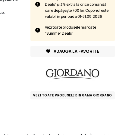
Deals" și 3% extra la orice comandă
care depășește 700 lei. Cuponul este
ce.
valabil in perioada 01-31.08.2026
Vezi toate produsele marcate
"Summer Deals"
ADAUGA LA FAVORITE
VEZI TOATE PRODUSELE DIN GAMA GIORDANO