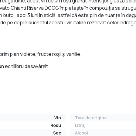
reaga lume, acest vin de un roșu granat intens jonglează splendi
vato Chianti Riserva DOCG împletește în compoziția sa strugur
 butoi, apoi 3 luni în sticlă, astfel că este plin de nuanțe în d
pe deplin buchetul acestui vin italian rezervat celor îndrăgosti
im plan violete, fructe roșii și vanilie.
un echilibru desăvârșit.
Vin
Tara de origine
Rosu
Litraj
Sec
Alcool