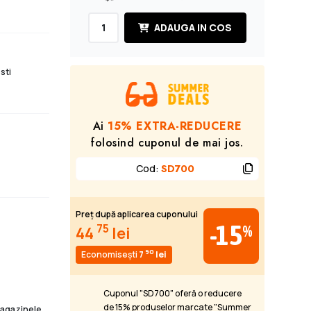
ADAUGA IN COS
sti
Ai
15% EXTRA-REDUCERE
folosind cuponul de mai jos.
Cod
:
SD700
Preț după aplicarea cuponului
-15
75
%
44
lei
90
Economisești
7
lei
Cuponul "SD700" oferă o reducere
de 15% produselor marcate "Summer
 magazinele