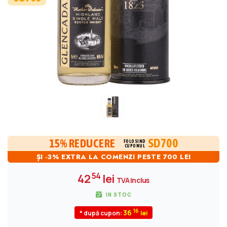
SD700
15% REDUCERE
FOLOSIND
CUPONUL
ȘI -3% EXTRA LA COMENZI PESTE 700 LEI
54
42
lei
TVA inclus
IN STOC
16
36
* după cupon: