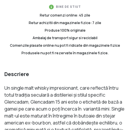
BINE DE STIUT
Retur comenzi online: 45 zile
Retur achizitii din magazinele fizice: 7 zile
Produse 100% originale
Ambalaj de transport sigur si reciclabil
Comenzile plasate online nu pot fi ridicate din magazinele fizice
Produsele nu pot fi rezervate în magazinele fizice.
Descriere
Un single malt whisky impresionant, care reflectă întru
totul tradiția seculară a distileriei și stilul specific
Glencadam, Glencadam 15 ani este o etichetă de bază a
gamei pe care acum o poți încerca în variantă mini. Single
malt-ul este maturat în întregime în butoaie din stejar
american ex-bourbon, astfel că dobândește echilibru, o
aromatică minunată și o textură catifelată, prezentându-