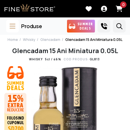
0
SUMMER
Produse
DEALS
Home
Whisky
Glencadam
Glencadam 15 Ani Miniatura 0.05L
Glencadam 15 Ani Miniatura 0.05L
WHISKY
5cl / 46%
COD PRODUS:
GL813
15%
EXTRA
REDUCERE
FOLOSIND
CUPONUL
SD700