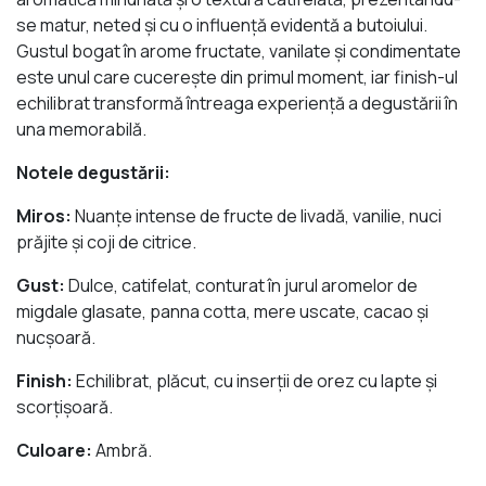
se matur, neted și cu o influență evidentă a butoiului.
Gustul bogat în arome fructate, vanilate și condimentate
este unul care cucerește din primul moment, iar finish-ul
echilibrat transformă întreaga experiență a degustării în
una memorabilă.
Notele degustării:
Miros:
Nuanțe intense de fructe de livadă, vanilie, nuci
prăjite și coji de citrice.
Gust:
Dulce, catifelat, conturat în jurul aromelor de
migdale glasate, panna cotta, mere uscate, cacao și
nucșoară.
Finish:
Echilibrat, plăcut, cu inserții de orez cu lapte și
scorțișoară.
Culoare:
Ambră.