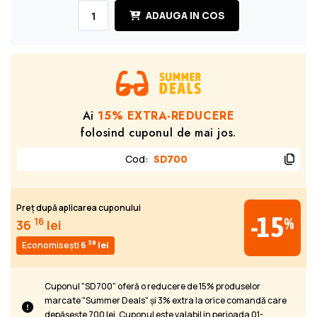
ADAUGA IN COS
Ai
15% EXTRA-REDUCERE
folosind cuponul de mai jos.
Cod
:
SD700
Preț după aplicarea cuponului
-15
%
16
36
lei
38
Economisești
6
lei
Cuponul "SD700" oferă o reducere de 15% produselor
marcate "Summer Deals" și 3% extra la orice comandă care
depășește 700 lei. Cuponul este valabil in perioada 01-