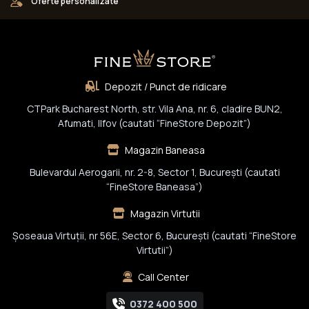
Oferte personalizate
Depozit / Punct de ridicare
CTPark Bucharest North, str. Vila Ana, nr. 6, cladire BUN2,
Afumati, Ilfov (cautati “FineStore Depozit”)
Magazin Baneasa
Bulevardul Aerogarii, nr. 2-8, Sector 1, Bucureşti (cautati
“FineStore Baneasa”)
Magazin Virtutii
Șoseaua Virtuții, nr 56E, Sector 6, București (cautati “FineStore
Virtutii”)
Call Center
0372 400 500