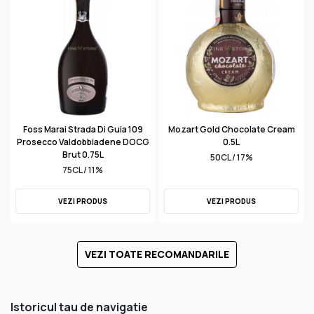
Foss Marai Strada Di Guia 109
Mozart Gold Chocolate Cream
Prosecco Valdobbiadene DOCG
0.5L
Brut 0.75L
50CL / 17%
75CL / 11%
VEZI PRODUS
VEZI PRODUS
VEZI TOATE RECOMANDARILE
Istoricul tau de navigatie