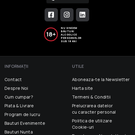
NU VINDEM
BĂUTURI
18+
ALCOOLICE
PERSOANELOR
SUB 18 ANI
INFORMAŢII
UTILE
Contact
Aboneaza-te la Newsletter
Despre Noi
Harta site
Cum cumpar?
Termeni & Conditii
Plata & Livrare
Prelucrarea datelor
cu caracter personal
Program de lucru
Politica de utilizare
Bauturi Evenimente
Cookie-uri
Bauturi Nunta