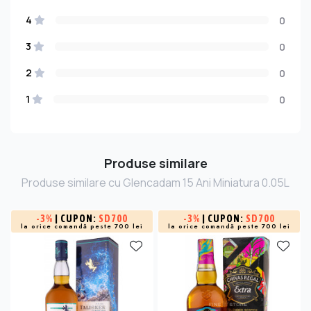
4
0
3
0
2
0
1
0
Produse similare
Produse similare cu Glencadam 15 Ani Miniatura 0.05L
-
3%
| CUPON:
SD700
-
3%
| CUPON:
SD700
la orice comandă peste 700 lei
la orice comandă peste 700 lei