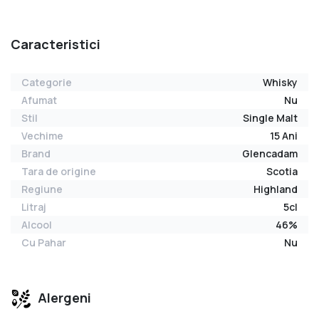
Caracteristici
Categorie
Whisky
Afumat
Nu
Stil
Single Malt
Vechime
15 Ani
Brand
Glencadam
Tara de origine
Scotia
Regiune
Highland
Litraj
5cl
Alcool
46%
Cu Pahar
Nu
Alergeni