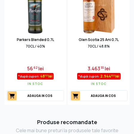
Parkers Blended 0.7L
Glen Scotia 25 Ani 0.7L
70CL / 40%
70CL / 48.8%
56
lei
3.463
lei
62
55
12
02
48
lei
2.944
lei
*după cupon:
*după cupon:
IN STOC
IN STOC
ADAUGA IN COS
ADAUGA IN COS
Produse recomandate
Cele mai bune preturi la produsele tale favorite