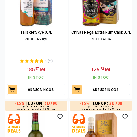
Talisker Skye 0.7L
Chivas Regal Extra Rum Cask 0.7L
70CL / 45.8%
70CL / 40%
5
(2)
185
lei
129
lei
57
72
IN STOC
IN STOC
ADAUGA IN COS
ADAUGA IN COS
-
15%
| CUPON:
SD700
-
15%
| CUPON:
SD700
și -3% EXTRA la
și -3% EXTRA la
comenzi peste 700 lei
comenzi peste 700 lei