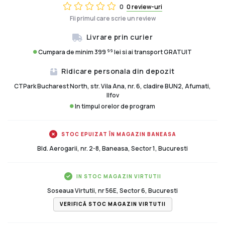
0
0 review-uri
Fii primul care scrie un review
Livrare prin curier
99
Cumpara de minim 399
lei si ai transport GRATUIT
Ridicare personala din depozit
CTPark Bucharest North, str. Vila Ana, nr. 6, cladire BUN2, Afumati,
Ilfov
In timpul orelor de program
STOC EPUIZAT ÎN MAGAZIN BANEASA
Bld. Aerogarii, nr. 2-8, Baneasa, Sector 1, Bucuresti
IN STOC MAGAZIN VIRTUTII
Soseaua Virtutii, nr 56E, Sector 6, Bucuresti
VERIFICĂ STOC MAGAZIN VIRTUTII