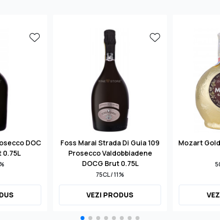
rosecco DOC
Foss Marai Strada Di Guia 109
Mozart Gol
t 0.75L
Prosecco Valdobbiadene
DOCG Brut 0.75L
1%
5
75CL / 11%
ODUS
VEZI PRODUS
VEZ