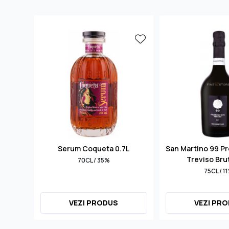
Serum Coqueta 0.7L
San Martino 99 P
Treviso Bru
70CL / 35%
75CL / 1
VEZI PRODUS
VEZI PR