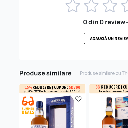
0 din 0 review-
ADAUGĂ UN REVIE
Produse similare
Produse similare cu Th
3%
REDUCERE
| C
15%
REDUCERE
| CUPON:
SD700
și -3% EXTRA la
comenzi peste 700 lei
la orice comandă p