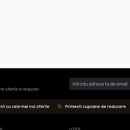
une oferte si reduceri
ent cu cele mai noi oferte
Primesti cupoane de reducere
II
UTILE