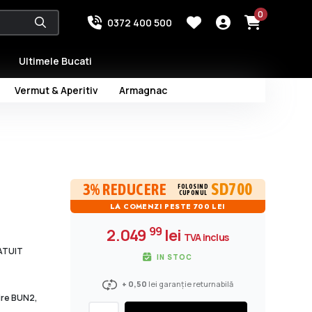
0
0372 400 500
Ultimele Bucati
Vermut & Aperitiv
Armagnac
SD700
3% REDUCERE
FOLOSIND
CUPONUL
LA COMENZI PESTE 700 LEI
99
2.049
lei
TVA inclus
RATUIT
IN STOC
+ 0,50
lei garanție returnabilă
dire BUN2,