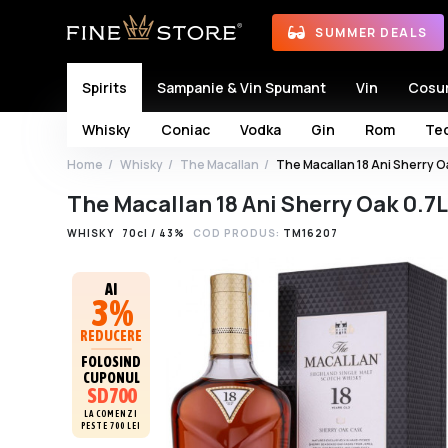
SUMMER DEALS
Spirits
Sampanie & Vin Spumant
Vin
Cosu
Whisky
Coniac
Vodka
Gin
Rom
Teq
Home
Whisky
The Macallan
The Macallan 18 Ani Sherry O
The Macallan 18 Ani Sherry Oak 0.7
WHISKY
70cl / 43%
COD PRODUS:
TM16207
AI
3%
REDUCERE
FOLOSIND
CUPONUL
SD700
LA COMENZI
PESTE 700 LEI