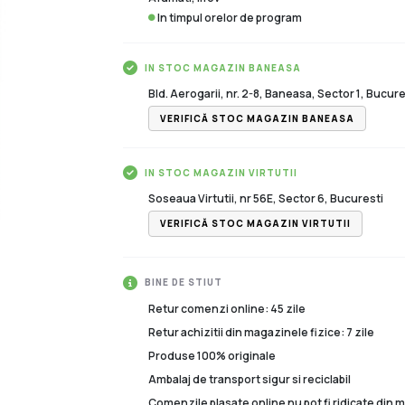
In timpul orelor de program
IN STOC MAGAZIN BANEASA
Bld. Aerogarii, nr. 2-8, Baneasa, Sector 1, Bucure
VERIFICĂ STOC MAGAZIN BANEASA
IN STOC MAGAZIN VIRTUTII
Soseaua Virtutii, nr 56E, Sector 6, Bucuresti
VERIFICĂ STOC MAGAZIN VIRTUTII
BINE DE STIUT
Retur comenzi online: 45 zile
Retur achizitii din magazinele fizice: 7 zile
Produse 100% originale
Ambalaj de transport sigur si reciclabil
Comenzile plasate online nu pot fi ridicate din