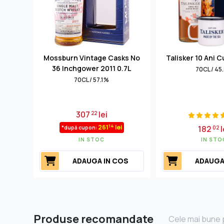
Mossburn Vintage Casks No
Talisker 10 Ani 
36 Inchgower 2011 0.7L
70CL / 45
70CL / 57.1%
307
lei
22
14
261
lei
182
l
*după cupon:
02
IN STOC
IN STO
ADAUGA IN COS
ADAUGA
Produse recomandate
Cele mai bune p