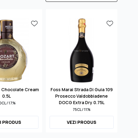
d Chocolate Cream
Foss Marai Strada Di Guia 109
S
0.5L
Prosecco Valdobbiadene
Mill
DOCG Extra Dry 0.75L
0CL / 17%
75CL / 11%
I PRODUS
VEZI PRODUS