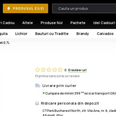
PRODUSUL ZILEI
ri Cadou
Altele
Produse Noi
Pachete
Idei Cadouri
uila
Lichior
Bauturi cu Traditie
Brandy
Calvados
ak 0.7L
L
0
0 review-uri
Fii primul care scrie un review
Livrare prin curier
99
Cumpara de minim 399
lei si ai transport G
Ridicare personala din depozit
CTPark Bucharest North, str. Vila Ana, nr. 6, cla
Afumati, Ilfov