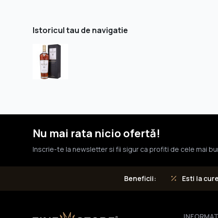
Istoricul tau de navigatie
Nu mai rata nicio ofertă!
Inscrie-te la newsletter si fii sigur ca profiti de cele mai b
Esti la cur
Beneficii:
INFORMAŢ