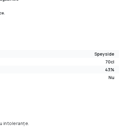
ce.
Speyside
70cl
43%
Nu
u intoleranțe.