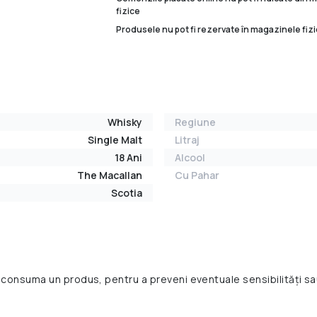
fizice
Produsele nu pot fi rezervate în magazinele fizi
Whisky
Regiune
Single Malt
Litraj
18 Ani
Alcool
The Macallan
Cu Pahar
Scotia
 consuma un produs, pentru a preveni eventuale sensibilități sa