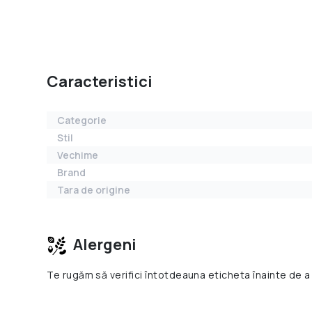
Caracteristici
Categorie
Stil
Vechime
Brand
Tara de origine
Alergeni
Te rugăm să verifici întotdeauna eticheta înainte de a