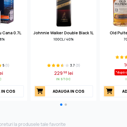
Cu Cana 0.7L
Johnnie Walker Double Black 1L
Old Pult
.8%
100CL / 40%
7
1
5
(1)
3.7
(3)
ei
229
lei
98
*după 
C
IN STOC
 IN COS
ADAUGA IN COS
AD
returi la produsele tale favorite