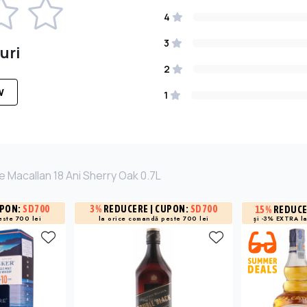
4
3
uri
2
W
1
e Macallan 18 Ani Sherry Oak 0.7L
UPON:
SD700
3%
REDUCERE
| CUPON:
SD700
15%
REDUC
și -3% EXTRA l
este 700 lei
la orice comandă peste 700 lei