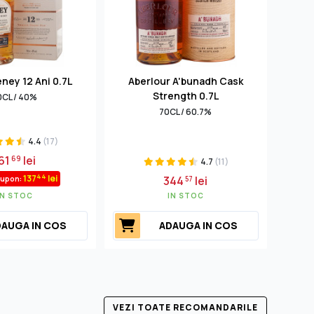
eney 12 Ani 0.7L
Aberlour A'bunadh Cask
Peak
Strength 0.7L
0CL / 40%
70CL / 60.7%
4.4
(17)
61
lei
69
4.7
(11)
44
137
lei
344
lei
cupon:
57
IN STOC
IN STOC
AUGA IN COS
ADAUGA IN COS
VEZI TOATE RECOMANDARILE