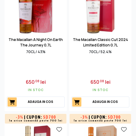
The Macallan A Night On Earth
The Macallan Classic Cut 2024
The Journey 0.7L
Limited Edition 0.7L
70CL / 43%
70CL / 52.4%
650
lei
650
lei
08
08
IN STOC
IN STOC
ADAUGA IN COS
ADAUGA IN COS
-
3%
| CUPON:
SD700
-
3%
| CUPON:
SD700
la orice comandă peste 700 lei
la orice comandă peste 700 lei