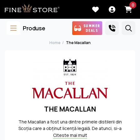
0
SUMMER
Produse
DEALS
Home
The Macallan
THE MACALLAN
The Macallan a fost una dintre primele distilerii din
Scoția care a obținut licență legală. De atunci, si-a
construit o reputație ca unul dintre cei mai importanți
Citeste mai mult