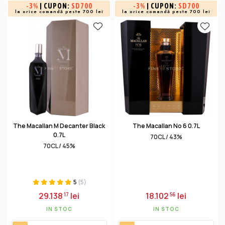
-
3%
| CUPON:
SD700
-
3%
| CUPON:
SD700
la orice comandă peste 700 lei
la orice comandă peste 700 lei
The Macallan M Decanter Black
The Macallan No 6 0.7L
0.7L
70CL / 43%
70CL / 45%
5
(5)
29.138
lei
18.102
lei
17
56
IN STOC
IN STOC