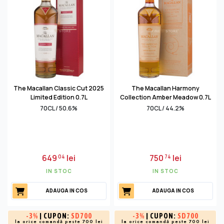
The Macallan Classic Cut 2025
The Macallan Harmony
Limited Edition 0.7L
Collection Amber Meadow 0.7L
70CL / 50.6%
70CL / 44.2%
649
lei
750
lei
04
74
IN STOC
IN STOC
ADAUGA IN COS
ADAUGA IN COS
-
3%
| CUPON:
SD700
-
3%
| CUPON:
SD700
la orice comandă peste 700 lei
la orice comandă peste 700 lei