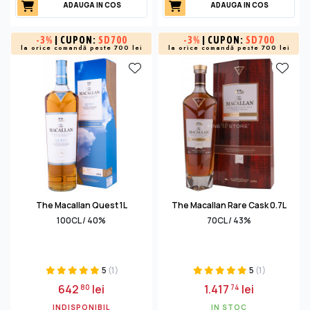
ADAUGA IN COS
ADAUGA IN COS
-
3%
| CUPON:
SD700
-
3%
| CUPON:
SD700
la orice comandă peste 700 lei
la orice comandă peste 700 lei
The Macallan Quest 1L
The Macallan Rare Cask 0.7L
100CL / 40%
70CL / 43%
5
(1)
5
(1)
642
lei
1.417
lei
80
74
INDISPONIBIL
IN STOC