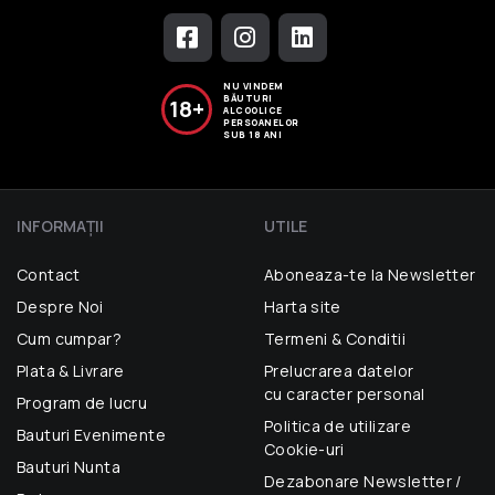
NU VINDEM
BĂUTURI
18+
ALCOOLICE
PERSOANELOR
SUB 18 ANI
INFORMAŢII
UTILE
Contact
Aboneaza-te la Newsletter
Despre Noi
Harta site
Cum cumpar?
Termeni & Conditii
Plata & Livrare
Prelucrarea datelor
cu caracter personal
Program de lucru
Politica de utilizare
Bauturi Evenimente
Cookie-uri
Bauturi Nunta
Dezabonare Newsletter /