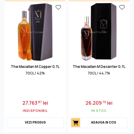
The Macallan M Copper 0.7L
The Macallan M Decanter 0.7L
70CL / 42%
70CL / 44.7%
27.763
lei
26.209
lei
87
70
INDISPONIBIL
IN STOC
VEZI PRODUS
ADAUGA IN COS