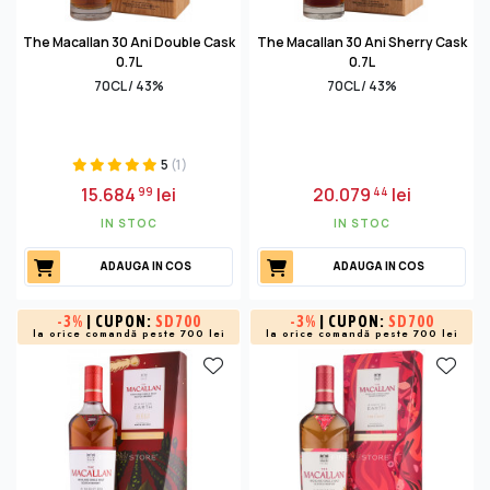
The Macallan 30 Ani Double Cask
The Macallan 30 Ani Sherry Cask
0.7L
0.7L
70CL / 43%
70CL / 43%
5
(1)
15.684
lei
20.079
lei
99
44
IN STOC
IN STOC
ADAUGA IN COS
ADAUGA IN COS
-
3%
| CUPON:
SD700
-
3%
| CUPON:
SD700
la orice comandă peste 700 lei
la orice comandă peste 700 lei