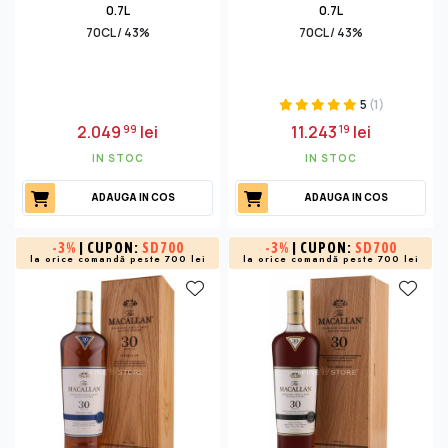
0.7L
0.7L
70CL / 43%
70CL / 43%
5
(1)
2.049
lei
11.243
lei
99
19
IN STOC
IN STOC
ADAUGA IN COS
ADAUGA IN COS
-
3%
| CUPON:
SD700
-
3%
| CUPON:
SD700
la orice comandă peste 700 lei
la orice comandă peste 700 lei