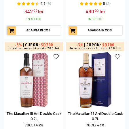
4.7
(9)
5
(2)
342
lei
490
lei
02
00
IN STOC
IN STOC
ADAUGA IN COS
ADAUGA IN COS
-
3%
| CUPON:
SD700
-
3%
| CUPON:
SD700
la orice comandă peste 700 lei
la orice comandă peste 700 lei
The Macallan 15 Ani Double Cask
The Macallan 18 Ani Double Cask
0.7L
0.7L
70CL / 43%
70CL / 43%