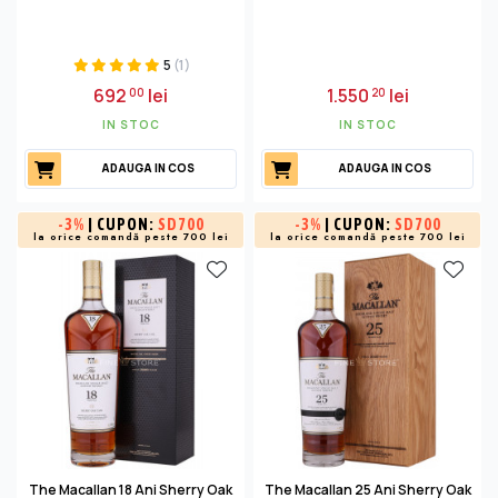
5
(1)
692
lei
1.550
lei
00
20
IN STOC
IN STOC
ADAUGA IN COS
ADAUGA IN COS
-
3%
| CUPON:
SD700
-
3%
| CUPON:
SD700
la orice comandă peste 700 lei
la orice comandă peste 700 lei
The Macallan 18 Ani Sherry Oak
The Macallan 25 Ani Sherry Oak