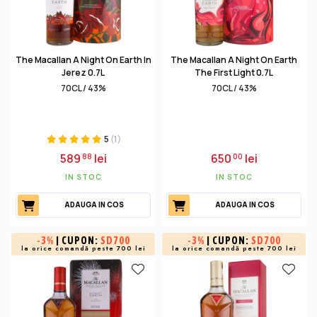
The Macallan A Night On Earth In
The Macallan A Night On Earth
Jerez 0.7L
The First Light 0.7L
70CL / 43%
70CL / 43%
5
(1)
589
lei
650
lei
88
00
IN STOC
IN STOC
ADAUGA IN COS
ADAUGA IN COS
-
3%
| CUPON:
SD700
-
3%
| CUPON:
SD700
la orice comandă peste 700 lei
la orice comandă peste 700 lei