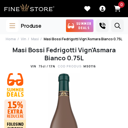
0
SUMMER
Produse
DEALS
Home
Vin
Masi
Masi Bossi Fedrigotti Vign'Asmara Bianco 0.75L
Masi Bossi Fedrigotti Vign'Asmara
Bianco 0.75L
VIN
75cl / 13%
COD PRODUS:
MS0116
15%
EXTRA
REDUCERE
FOLOSIND