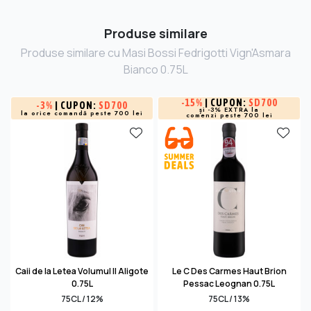
Produse similare
Produse similare cu Masi Bossi Fedrigotti Vign'Asmara
Bianco 0.75L
-
15%
| CUPON:
SD700
-
3%
| CUPON:
SD700
și -3% EXTRA la
la orice comandă peste 700 lei
comenzi peste 700 lei
Caii de la Letea Volumul II Aligote
Le C Des Carmes Haut Brion
0.75L
Pessac Leognan 0.75L
75CL / 12%
75CL / 13%