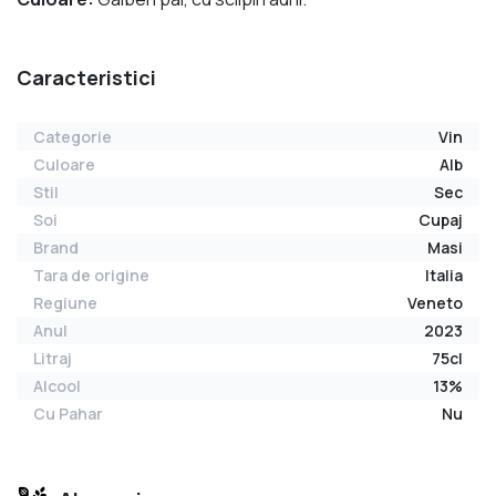
Caracteristici
Categorie
Vin
Culoare
Alb
Stil
Sec
Soi
Cupaj
Brand
Masi
Tara de origine
Italia
Regiune
Veneto
Anul
2023
Litraj
75cl
Alcool
13%
Cu Pahar
Nu