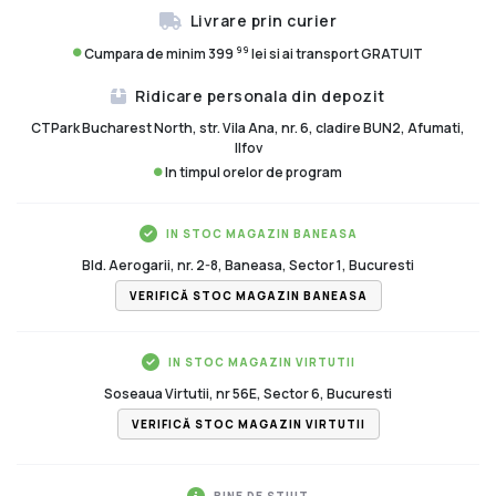
Livrare prin curier
99
Cumpara de minim 399
lei si ai transport GRATUIT
Ridicare personala din depozit
CTPark Bucharest North, str. Vila Ana, nr. 6, cladire BUN2, Afumati,
Ilfov
In timpul orelor de program
IN STOC MAGAZIN BANEASA
Bld. Aerogarii, nr. 2-8, Baneasa, Sector 1, Bucuresti
VERIFICĂ STOC MAGAZIN BANEASA
IN STOC MAGAZIN VIRTUTII
Soseaua Virtutii, nr 56E, Sector 6, Bucuresti
VERIFICĂ STOC MAGAZIN VIRTUTII
BINE DE STIUT