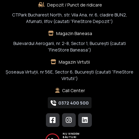
Depozit / Punct de ridicare
CTPark Bucharest North, str. Vila Ana, nr. 6, cladire BUN2,
Afumati, Ilfov (cautati “FineStore Depozit”)
Magazin Baneasa
Bulevardul Aerogarii, nr. 2-8, Sector 1, Bucureşti (cautati
“FineStore Baneasa”)
Magazin Virtutii
Șoseaua Virtuții, nr 56E, Sector 6, București (cautati “FineStore
Virtutii”)
Call Center
0372 400 500
NU VINDEM
BĂUTURI