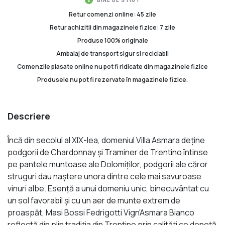
Retur comenzi online: 45 zile
Retur achizitii din magazinele fizice: 7 zile
Produse 100% originale
Ambalaj de transport sigur si reciclabil
Comenzile plasate online nu pot fi ridicate din magazinele fizice
Produsele nu pot fi rezervate în magazinele fizice.
Descriere
Încă din secolul al XIX-lea, domeniul Villa Asmara deţine
podgorii de Chardonnay şi Traminer de Trentino întinse
pe pantele muntoase ale Dolomiţilor, podgorii ale căror
struguri dau naştere unora dintre cele mai savuroase
vinuri albe. Esenţă a unui domeniu unic, binecuvântat cu
un sol favorabil şi cu un aer de munte extrem de
proaspăt, Masi Bossi Fedrigotti Vign'Asmara Bianco
reflectă din plin tradiţia din Trentino prin calităţi ce denotă