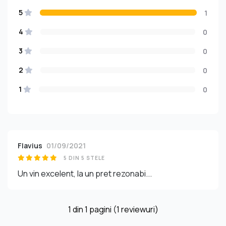
5
1
4
0
3
0
2
0
1
0
Flavius
01/09/2021
5 DIN 5 STELE
Un vin excelent, la un pret rezonabi...
1
din
1
pagini (1 reviewuri)