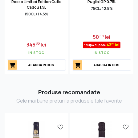
Rosso Limited Edition Cutie
Puglia IGP 0.75L
Cadou 1.5L
75CL / 12.5%
150CL / 14.5%
50
lei
88
346
lei
22
25
43
lei
*după cupon:
IN STOC
IN STOC
ADAUGA IN COS
ADAUGA IN COS
Produse recomandate
Cele mai bune preturi la produsele tale favorite