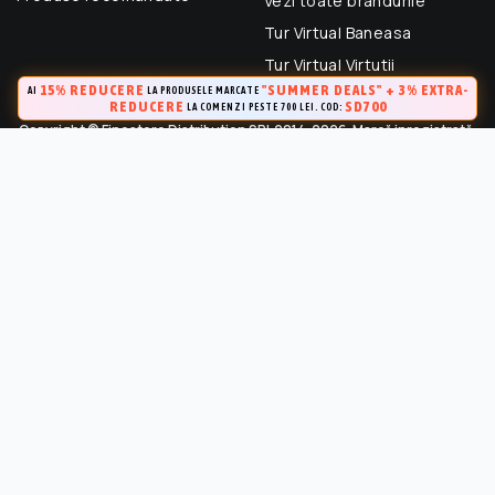
Vezi toate brandurile
Tur Virtual Baneasa
Tur Virtual Virtutii
15% REDUCERE
"SUMMER DEALS" + 3% EXTRA-
AI
LA PRODUSELE MARCATE
REDUCERE
SD700
LA COMENZI PESTE 700 LEI. COD:
Copyright © Finestore Distribution SRL 2014-2026. Marcă inregistrată.
Toate drepturile rezervate.
FineStore este marca inregistrata a Finestore Distribution SRL
(RO 33364695). Este strict interzisa Utilizarea oricarui continut,
cu exceptia celor prevazute in conditiile de utilizare, fara
permisiunea in scris a proprietarului “Continutului”.
Marca inregistrata la OSIM (Certificat de inregistrare a marcii Nr.
141249 / 24.04.2015)