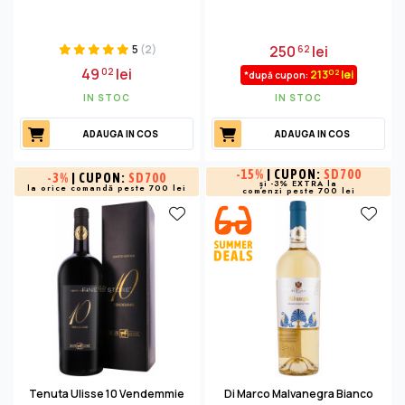
5
(2)
250
lei
62
49
lei
02
02
213
lei
*după cupon:
IN STOC
IN STOC
ADAUGA IN COS
ADAUGA IN COS
-
15%
| CUPON:
SD700
-
3%
| CUPON:
SD700
și -3% EXTRA la
la orice comandă peste 700 lei
comenzi peste 700 lei
Tenuta Ulisse 10 Vendemmie
Di Marco Malvanegra Bianco