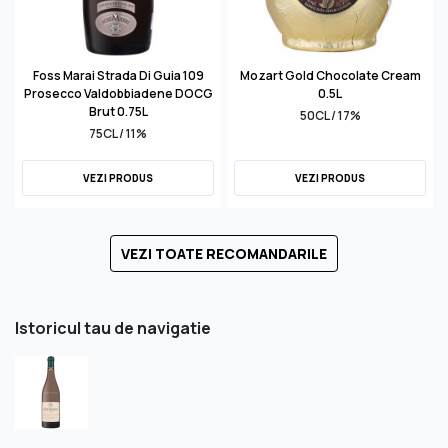
Foss Marai Strada Di Guia 109
Mozart Gold Chocolate Cream
Prosecco Valdobbiadene DOCG
0.5L
Brut 0.75L
50CL / 17%
75CL / 11%
VEZI PRODUS
VEZI PRODUS
VEZI TOATE RECOMANDARILE
Istoricul tau de navigatie