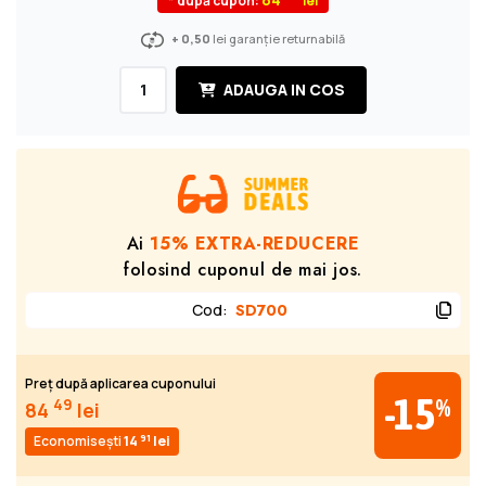
* după cupon:
+ 0,50
lei garanție returnabilă
ADAUGA IN COS
Ai
15% EXTRA-REDUCERE
folosind cuponul de mai jos.
Cod
:
SD700
Preț după aplicarea cuponului
-15
%
49
84
lei
91
Economisești
14
lei