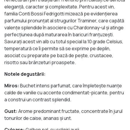
eleganţă, caracter şi complexitate. Pentru acest vin,
familia Conti Bossi Fedrigotti mizează pe evidenţierea
parfumului pronunţat al strugurilor Traminer, care capătă
valenţe splendide în asociere cu Chardonnay-ul şi atinge
perfecţiunea după maturarea în baricuri franţuzeşti.
Savuraţi acest vin alb cu totul special la 10 grade Celsius,
temperatură ce îi permite să se exprime pe deplin,
asociat cu preparate pe bază de peşte, crustacee,
risotto sau brânzeturi proaspete.
Notele degustării:
Miros:
Buchet intens parfumat, care împleteşte nuanţe
calde de vanilie cu accente condimentat-picante, pentru
a construi un contrast splendid.
Gust:
Arome predominant fructate, concentrate în jurul
tonurilor de caise, ananas şi unt.
Culoare:
Galben pal, cu sclipiri aurii.