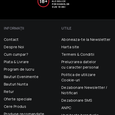
18+
ALCOOLICE
PERSOANELOR
SUB 18 ANI
INFORMAŢII
UTILE
Contact
Aboneaza-te la Newsletter
Despre Noi
Harta site
Cum cumpar?
Termeni & Conditii
Plata & Livrare
Prelucrarea datelor
cu caracter personal
Program de lucru
Politica de utilizare
Bauturi Evenimente
Cookie-uri
Bauturi Nunta
Dezabonare Newsletter /
Retur
Notificari
Oferte speciale
Dezabonare SMS
Cere Produs
ANPC
Produse recomandate