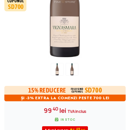
CUPONUL
SD700
SD700
15% REDUCERE
FOLOSIND
CUPONUL
ȘI -3% EXTRA LA COMENZI PESTE 700 LEI
40
99
lei
TVA inclus
IN STOC
49
84