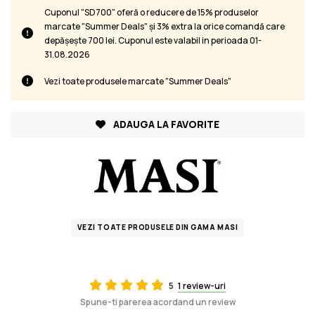
Cuponul "SD700" oferă o reducere de 15% produselor
marcate "Summer Deals" și 3% extra la orice comandă care
depășește 700 lei. Cuponul este valabil in perioada 01-
31.08.2026
Vezi toate produsele marcate "Summer Deals"
ADAUGA LA FAVORITE
VEZI TOATE PRODUSELE DIN GAMA MASI
5
1 review-uri
Spune-ti parerea acordand un review