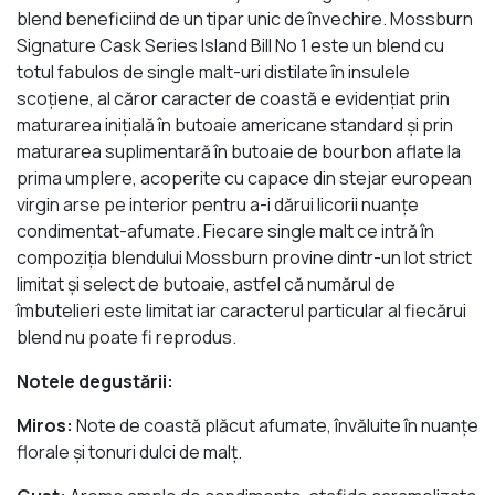
blend beneficiind de un tipar unic de învechire. Mossburn
Signature Cask Series Island Bill No 1 este un blend cu
totul fabulos de single malt-uri distilate în insulele
scoțiene, al căror caracter de coastă e evidențiat prin
maturarea inițială în butoaie americane standard și prin
maturarea suplimentară în butoaie de bourbon aflate la
prima umplere, acoperite cu capace din stejar european
virgin arse pe interior pentru a-i dărui licorii nuanțe
condimentat-afumate. Fiecare single malt ce intră în
compoziția blendului Mossburn provine dintr-un lot strict
limitat și select de butoaie, astfel că numărul de
îmbutelieri este limitat iar caracterul particular al fiecărui
blend nu poate fi reprodus.
Notele degustării:
Miros:
Note de coastă plăcut afumate, învăluite în nuanțe
florale și tonuri dulci de malț.