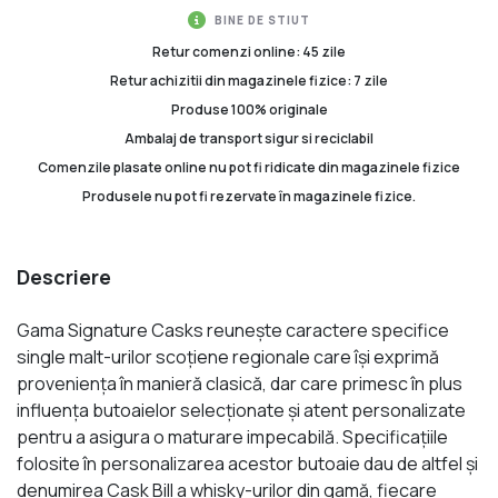
BINE DE STIUT
Retur comenzi online: 45 zile
Retur achizitii din magazinele fizice: 7 zile
Produse 100% originale
Ambalaj de transport sigur si reciclabil
Comenzile plasate online nu pot fi ridicate din magazinele fizice
Produsele nu pot fi rezervate în magazinele fizice.
Descriere
Gama Signature Casks reunește caractere specifice
single malt-urilor scoțiene regionale care își exprimă
proveniența în manieră clasică, dar care primesc în plus
influența butoaielor selecționate și atent personalizate
pentru a asigura o maturare impecabilă. Specificațiile
folosite în personalizarea acestor butoaie dau de altfel și
denumirea Cask Bill a whisky-urilor din gamă, fiecare