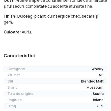
Gust:
Arome ample de condimente, stafide caramelizate
și fursecuri, completate cu accente afumate fine.
Finish:
Dulceag-picant, cu inserții de chec, secară și
gem.
Culoare:
Auriu.
Caracteristici
Categorie
Whisky
Afumat
Nu
Stil
Blended Malt
Brand
Mossburn
Tara de origine
Scotia
Regiune
Island
Litraj
70cl