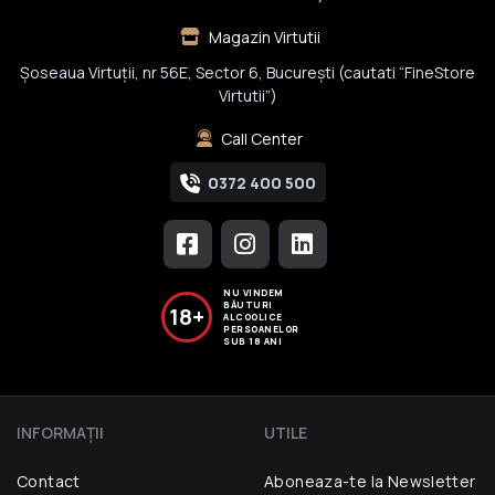
Magazin Virtutii
Șoseaua Virtuții, nr 56E, Sector 6, București (cautati “FineStore
Virtutii”)
Call Center
0372 400 500
NU VINDEM
BĂUTURI
18+
ALCOOLICE
PERSOANELOR
SUB 18 ANI
INFORMAŢII
UTILE
Contact
Aboneaza-te la Newsletter