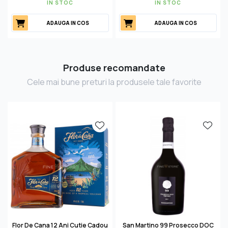
IN STOC
IN STOC
ADAUGA IN COS
ADAUGA IN COS
Produse recomandate
Cele mai bune preturi la produsele tale favorite
Flor De Cana 12 Ani Cutie Cadou
San Martino 99 Prosecco DOC