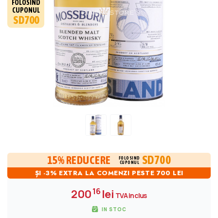
FOLOSIND
CUPONUL
SD700
SD700
15% REDUCERE
FOLOSIND
CUPONUL
ȘI -3% EXTRA LA COMENZI PESTE 700 LEI
16
200
lei
TVA inclus
IN STOC