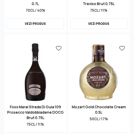
0.7L
Treviso Brut 0.75L
70CL / 40%
75CL / 11%
VEZI PRODUS
VEZI PRODUS
Foss Marai Strada Di Guia 109
Mozart Gold Chocolate Cream
Prosecco Valdobbiadene DOCG
0.5L
Brut 0.75L
50CL / 17%
75CL / 11%