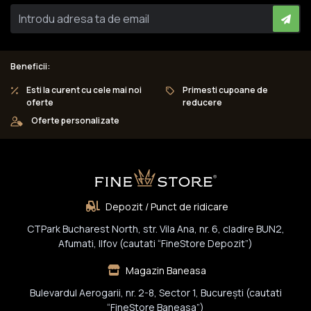
Beneficii:
Esti la curent cu cele mai noi
Primesti cupoane de
oferte
reducere
Oferte personalizate
Depozit / Punct de ridicare
CTPark Bucharest North, str. Vila Ana, nr. 6, cladire BUN2,
Afumati, Ilfov (cautati “FineStore Depozit”)
Magazin Baneasa
Bulevardul Aerogarii, nr. 2-8, Sector 1, Bucureşti (cautati
“FineStore Baneasa”)