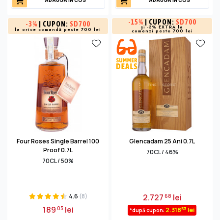
-
15%
| CUPON:
SD700
-
3%
| CUPON:
SD700
și -3% EXTRA la
la orice comandă peste 700 lei
comenzi peste 700 lei
Four Roses Single Barrel 100
Glencadam 25 Ani 0.7L
Proof 0.7L
70CL / 46%
70CL / 50%
4.6
(8)
2.727
lei
68
189
lei
03
53
2.318
lei
*după cupon: