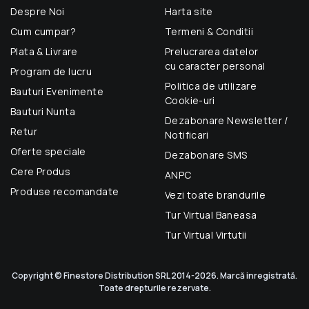
Despre Noi
Harta site
Cum cumpar?
Termeni & Conditii
Plata & Livrare
Prelucrarea datelor
cu caracter personal
Program de lucru
Politica de utilizare
Bauturi Evenimente
Cookie-uri
Bauturi Nunta
Dezabonare Newsletter /
Retur
Notificari
Oferte speciale
Dezabonare SMS
Cere Produs
ANPC
Produse recomandate
Vezi toate brandurile
Tur Virtual Baneasa
Tur Virtual Virtutii
Copyright © Finestore Distribution SRL 2014-2026. Marcă inregistrată.
Toate drepturile rezervate.