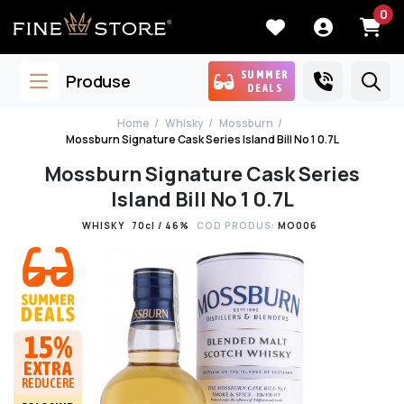
0
SUMMER
Produse
DEALS
Home
Whisky
Mossburn
Mossburn Signature Cask Series Island Bill No 1 0.7L
Mossburn Signature Cask Series
Island Bill No 1 0.7L
WHISKY
70cl / 46%
COD PRODUS:
MO006
15%
EXTRA
REDUCERE