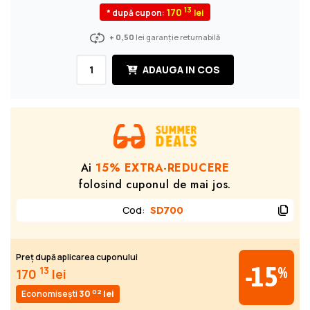
13
170
* după cupon:
+ 0,50
lei garanție returnabilă
ADAUGA IN COS
Ai
15% EXTRA-REDUCERE
folosind cuponul de mai jos.
Cod
:
SD700
Preț după aplicarea cuponului
-15
%
13
170
lei
02
Economisești
30
lei