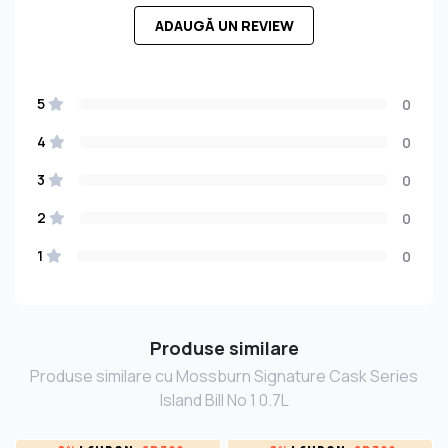
ADAUGĂ UN REVIEW
5
0
4
0
3
0
2
0
1
0
Produse similare
Produse similare cu Mossburn Signature Cask Series
Island Bill No 1 0.7L