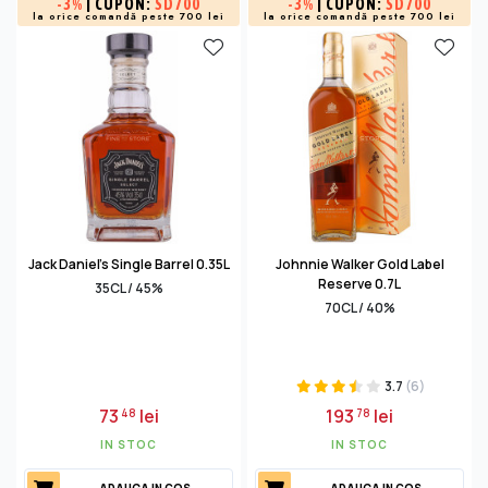
-
3%
| CUPON:
SD700
-
3%
| CUPON:
SD700
la orice comandă peste 700 lei
la orice comandă peste 700 lei
Jack Daniel's Single Barrel 0.35L
Johnnie Walker Gold Label
Reserve 0.7L
35CL / 45%
70CL / 40%
3.7
(6)
73
lei
193
lei
48
78
IN STOC
IN STOC
ADAUGA IN COS
ADAUGA IN COS