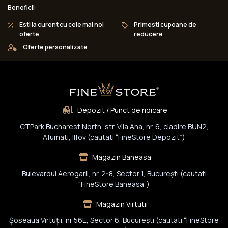
Beneficii:
Esti la curent cu cele mai noi
Primesti cupoane de
oferte
reducere
Oferte personalizate
Depozit / Punct de ridicare
CTPark Bucharest North, str. Vila Ana, nr. 6, cladire BUN2,
Afumati, Ilfov (cautati “FineStore Depozit”)
Magazin Baneasa
Bulevardul Aerogarii, nr. 2-8, Sector 1, Bucureşti (cautati
“FineStore Baneasa”)
Magazin Virtutii
Șoseaua Virtuții, nr 56E, Sector 6, București (cautati “FineStore