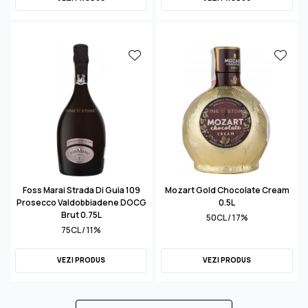
Foss Marai Strada Di Guia 109
Mozart Gold Chocolate Cream
Prosecco Valdobbiadene DOCG
0.5L
Brut 0.75L
50CL / 17%
75CL / 11%
VEZI PRODUS
VEZI PRODUS