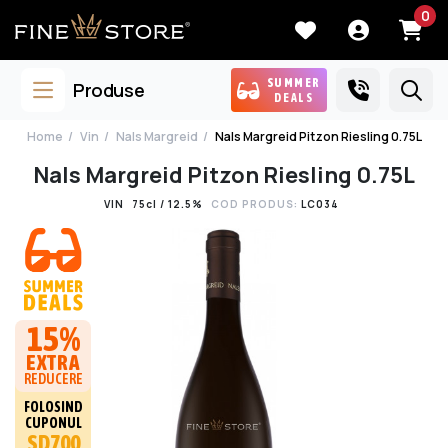
0
SUMMER
Produse
DEALS
Home
Vin
Nals Margreid
Nals Margreid Pitzon Riesling 0.75L
Nals Margreid Pitzon Riesling 0.75L
VIN
75cl / 12.5%
COD PRODUS:
LC034
15%
EXTRA
REDUCERE
FOLOSIND
CUPONUL
SD700