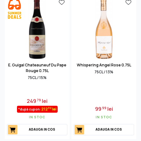
E. Guigal Chateauneuf Du Pape
Whispering Angel Rose 0.75L
Rouge 0.75L
75CL / 13%
75CL / 15%
249
lei
79
99
lei
99
32
212
lei
*după cupon:
IN STOC
IN STOC
ADAUGA IN COS
ADAUGA IN COS