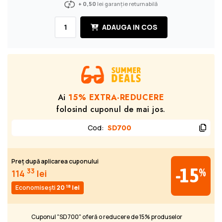
+ 0,50
lei garanție returnabilă
ADAUGA IN COS
Ai
15% EXTRA-REDUCERE
folosind cuponul de mai jos.
Cod
:
SD700
Preț după aplicarea cuponului
-15
%
33
114
lei
18
Economisești
20
lei
Cuponul "SD700" oferă o reducere de 15% produselor