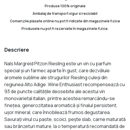
Produse 100% originale
Ambalaj de transport sigur si reciclabil
Comenzile plasate online nu pot fi ridicate din magazinele fizice
Produsele nu pot fi rezervate în magazinele fizice.
Descriere
Nals Margreid Pitzon Riesling este un vin cu parfum
special şi un farmec aparte în gust, care dezvăluie
aromele sublime ale strugurilor Riesling culeşi din
regiunea Alto Adige. Wine Enthusiast recompensează cu
93 de puncte calităţile deosebite ale acestui vin
monovarietal italian, printre acestea remarcându-se
fineţea, generozitatea aromatică şi finalul persistent,
uşor mineral, care înnobilează frumos degustarea.
Savuraţi vinul cu paste, scoici, pește slab, carne maturată
sau brânzeturi mature, la o temperatură recomandată de