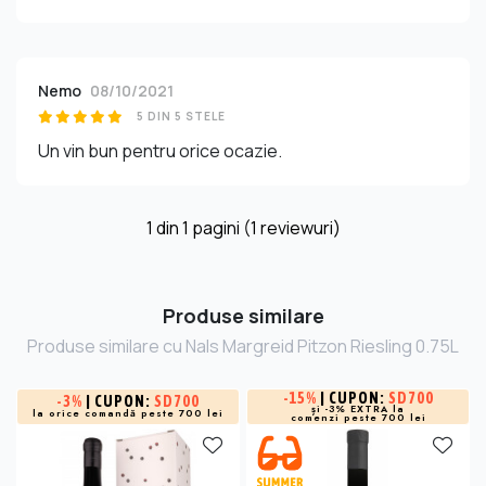
Nemo
08/10/2021
5 DIN 5 STELE
Un vin bun pentru orice ocazie.
1
din
1
pagini (1 reviewuri)
Produse similare
Produse similare cu Nals Margreid Pitzon Riesling 0.75L
-
15%
| CUPON:
SD700
-
3%
| CUPON:
SD700
și -3% EXTRA la
la orice comandă peste 700 lei
comenzi peste 700 lei