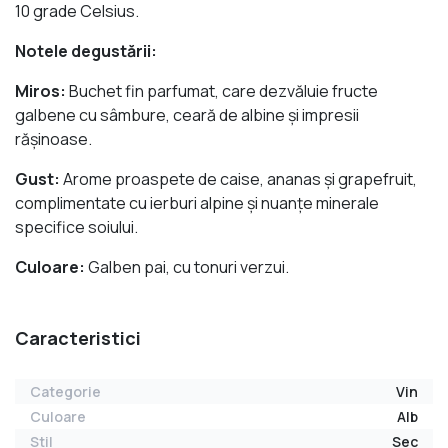
10 grade Celsius.
Notele degustării:
Miros:
Buchet fin parfumat, care dezvăluie fructe
galbene cu sâmbure, ceară de albine şi impresii
răşinoase.
Gust:
Arome proaspete de caise, ananas şi grapefruit,
complimentate cu ierburi alpine şi nuanţe minerale
specifice soiului.
Culoare:
Galben pai, cu tonuri verzui.
Caracteristici
Categorie
Vin
Culoare
Alb
Stil
Sec