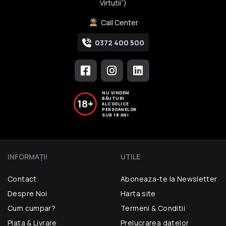
Virtutii”)
Call Center
0372 400 500
NU VINDEM
BĂUTURI
18+
ALCOOLICE
PERSOANELOR
SUB 18 ANI
INFORMAŢII
UTILE
Contact
Aboneaza-te la Newsletter
Despre Noi
Harta site
Cum cumpar?
Termeni & Conditii
Plata & Livrare
Prelucrarea datelor