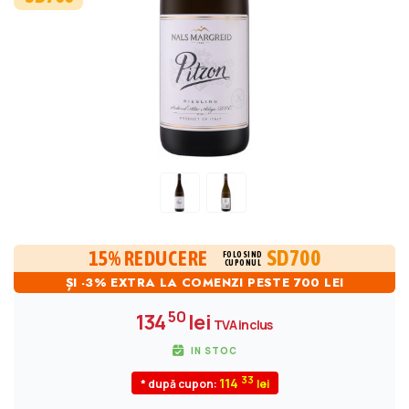
SD700
15% REDUCERE
FOLOSIND
CUPONUL
ȘI -3% EXTRA LA COMENZI PESTE 700 LEI
50
134
lei
TVA inclus
IN STOC
33
114
* după cupon: