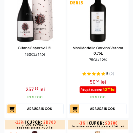
Gitana Saperavi 1.5L
Masi Modello Corvina Verona
0.75L
150CL / 14%
75CL / 12%
5
(2)
50
lei
54
257
lei
96
96
42
lei
*după cupon:
IN STOC
IN STOC
ADAUGA IN COS
ADAUGA IN COS
-
15%
| CUPON:
SD700
-
3%
| CUPON:
SD700
și -3% EXTRA la
la orice comandă peste 700 lei
comenzi peste 700 lei