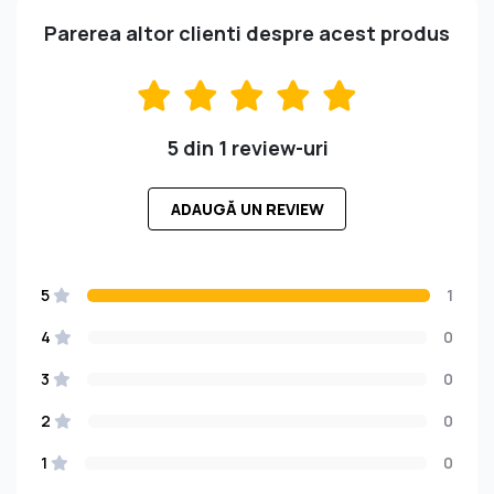
Parerea altor clienti despre acest produs
5 din 1 review-uri
ADAUGĂ UN REVIEW
5
1
4
0
3
0
2
0
1
0