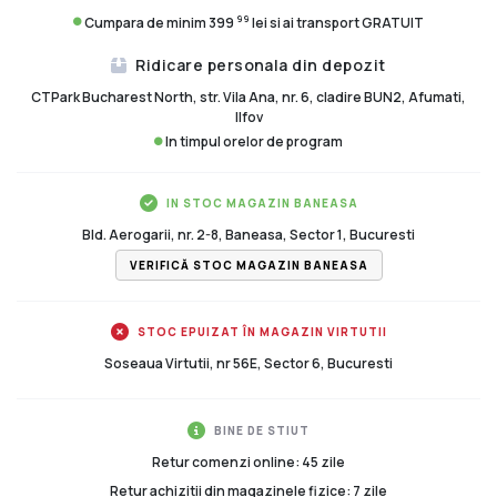
99
Cumpara de minim 399
lei si ai transport GRATUIT
Ridicare personala din depozit
CTPark Bucharest North, str. Vila Ana, nr. 6, cladire BUN2, Afumati,
Ilfov
In timpul orelor de program
IN STOC MAGAZIN BANEASA
Bld. Aerogarii, nr. 2-8, Baneasa, Sector 1, Bucuresti
VERIFICĂ STOC MAGAZIN BANEASA
STOC EPUIZAT ÎN MAGAZIN VIRTUTII
Soseaua Virtutii, nr 56E, Sector 6, Bucuresti
BINE DE STIUT
Retur comenzi online: 45 zile
Retur achizitii din magazinele fizice: 7 zile