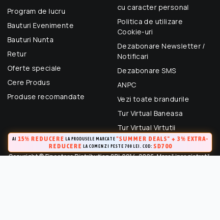
cu caracter personal
Program de lucru
Politica de utilizare
Bauturi Evenimente
Cookie-uri
Bauturi Nunta
Dezabonare Newsletter /
Retur
Notificari
Oferte speciale
Dezabonare SMS
Cere Produs
ANPC
Produse recomandate
Vezi toate brandurile
Tur Virtual Baneasa
Tur Virtual Virtutii
15% REDUCERE
"SUMMER DEALS" + 3% EXTRA-
AI
LA PRODUSELE MARCATE
REDUCERE
SD700
LA COMENZI PESTE 700 LEI. COD:
Copyright © Finestore Distribution SRL 2014-2026. Marcă inregistrată.
Toate drepturile rezervate.