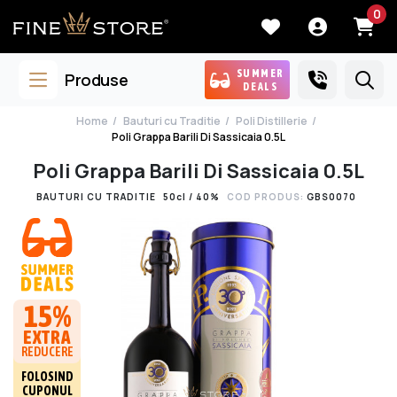
0
SUMMER
Produse
DEALS
Home
Bauturi cu Traditie
Poli Distillerie
Poli Grappa Barili Di Sassicaia 0.5L
Poli Grappa Barili Di Sassicaia 0.5L
BAUTURI CU TRADITIE
50cl / 40%
COD PRODUS:
GBS0070
15%
EXTRA
REDUCERE
FOLOSIND
CUPONUL