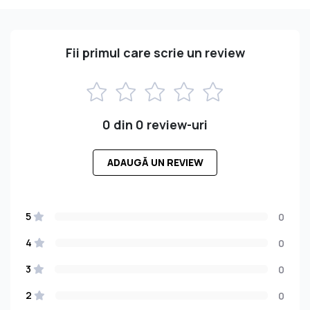
Fii primul care scrie un review
0 din 0 review-uri
ADAUGĂ UN REVIEW
5
0
4
0
3
0
2
0