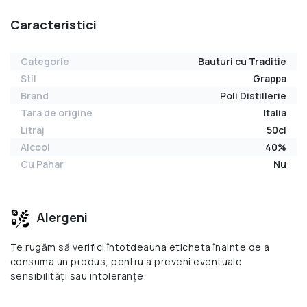
Caracteristici
Categorie
Bauturi cu Traditie
Stil
Grappa
Brand
Poli Distillerie
Tara de origine
Italia
Litraj
50cl
Alcool
40%
Cu Pahar
Nu
Alergeni
Te rugăm să verifici întotdeauna eticheta înainte de a
consuma un produs, pentru a preveni eventuale
sensibilități sau intoleranțe.