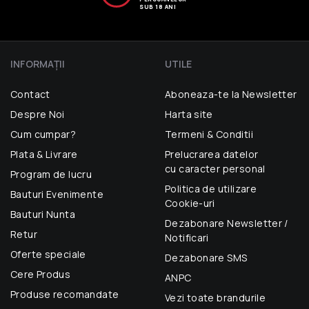
SUB 18 ANI
INFORMAŢII
UTILE
Contact
Aboneaza-te la Newsletter
Despre Noi
Harta site
Cum cumpar?
Termeni & Conditii
Plata & Livrare
Prelucrarea datelor
cu caracter personal
Program de lucru
Politica de utilizare
Bauturi Evenimente
Cookie-uri
Bauturi Nunta
Dezabonare Newsletter /
Retur
Notificari
Oferte speciale
Dezabonare SMS
Cere Produs
ANPC
Produse recomandate
Vezi toate brandurile