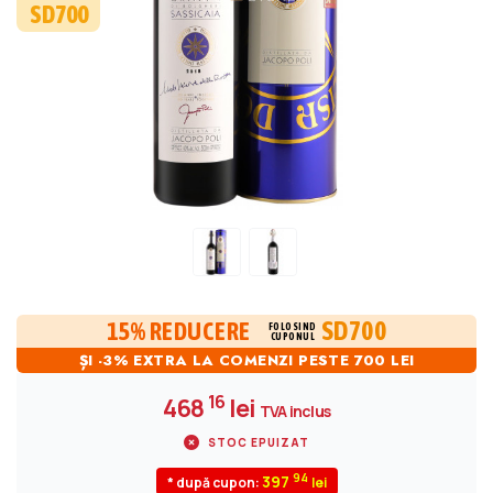
SD700
SD700
15% REDUCERE
FOLOSIND
CUPONUL
ȘI -3% EXTRA LA COMENZI PESTE 700 LEI
16
468
lei
TVA inclus
STOC EPUIZAT
94
397
* după cupon: