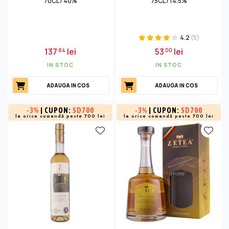
70CL / 40%
75CL / 14.5%
4.2
(5)
137
lei
53
lei
84
00
IN STOC
IN STOC
ADAUGA IN COS
ADAUGA IN COS
-
3%
| CUPON:
SD700
-
3%
| CUPON:
SD700
la orice comandă peste 700 lei
la orice comandă peste 700 lei