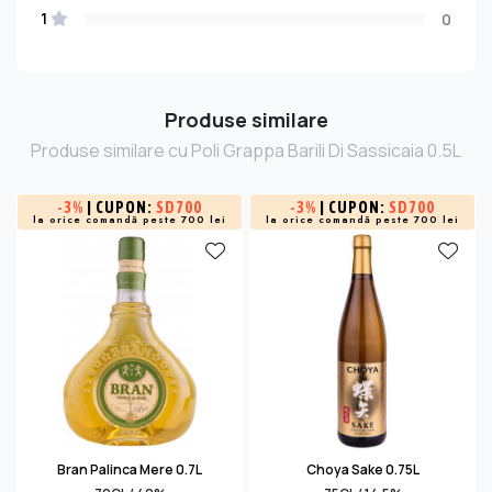
1
0
Produse similare
Produse similare cu Poli Grappa Barili Di Sassicaia 0.5L
-
3%
| CUPON:
SD700
-
3%
| CUPON:
SD700
la orice comandă peste 700 lei
la orice comandă peste 700 lei
Bran Palinca Mere 0.7L
Choya Sake 0.75L