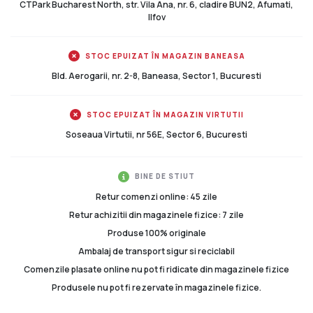
CTPark Bucharest North, str. Vila Ana, nr. 6, cladire BUN2, Afumati,
Ilfov
STOC EPUIZAT ÎN MAGAZIN BANEASA
Bld. Aerogarii, nr. 2-8, Baneasa, Sector 1, Bucuresti
STOC EPUIZAT ÎN MAGAZIN VIRTUTII
Soseaua Virtutii, nr 56E, Sector 6, Bucuresti
BINE DE STIUT
Retur comenzi online: 45 zile
Retur achizitii din magazinele fizice: 7 zile
Produse 100% originale
Ambalaj de transport sigur si reciclabil
Comenzile plasate online nu pot fi ridicate din magazinele fizice
Produsele nu pot fi rezervate în magazinele fizice.