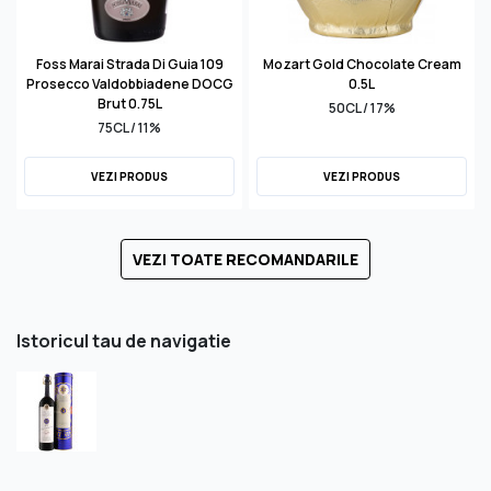
Foss Marai Strada Di Guia 109
Mozart Gold Chocolate Cream
Prosecco Valdobbiadene DOCG
0.5L
Brut 0.75L
50CL / 17%
75CL / 11%
VEZI PRODUS
VEZI PRODUS
VEZI TOATE RECOMANDARILE
Istoricul tau de navigatie