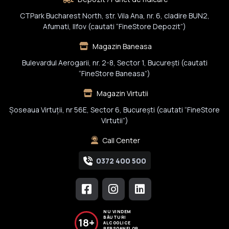
CTPark Bucharest North, str. Vila Ana, nr. 6, cladire BUN2,
Afumati, Ilfov (cautati “FineStore Depozit”)
Magazin Baneasa
Bulevardul Aerogarii, nr. 2-8, Sector 1, Bucureşti (cautati
“FineStore Baneasa”)
Magazin Virtutii
Șoseaua Virtuții, nr 56E, Sector 6, București (cautati “FineStore
Virtutii”)
Call Center
0372 400 500
NU VINDEM
BĂUTURI
18+
ALCOOLICE
PERSOANELOR