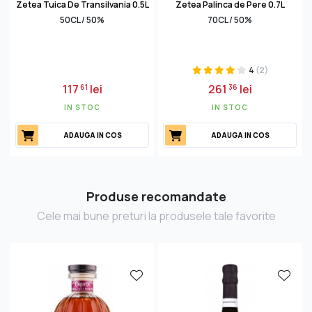
Zetea Tuica De Transilvania 0.5L
Zetea Palinca de Pere 0.7L
50CL / 50%
70CL / 50%
4
(2)
117
lei
261
lei
61
36
IN STOC
IN STOC
ADAUGA IN COS
ADAUGA IN COS
Produse recomandate
Cele mai bune preturi la produsele tale favorite