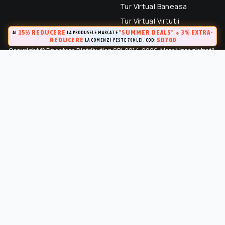
Tur Virtual Baneasa
Tur Virtual Virtutii
15% REDUCERE
"SUMMER DEALS" + 3% EXTRA-
AI
LA PRODUSELE MARCATE
REDUCERE
SD700
LA COMENZI PESTE 700 LEI. COD:
Copyright © Finestore Distribution SRL 2014-2026. Marcă inregistrată.
Toate drepturile rezervate.
FineStore este marca inregistrata a Finestore Distribution SRL
(RO 33364695). Este strict interzisa Utilizarea oricarui continut,
cu exceptia celor prevazute in conditiile de utilizare, fara
permisiunea in scris a proprietarului “Continutului”.
Marca inregistrata la OSIM (Certificat de inregistrare a marcii Nr.
141249 / 24.04.2015)