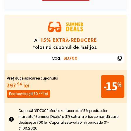
Ai
15% EXTRA-REDUCERE
folosind cuponul de mai jos.
Cod
:
SD700
Preț după aplicarea cuponului
-15
%
94
397
lei
22
Economisești
70
lei
Cuponul "SD700" oferă o reducere de 15% produselor
marcate "Summer Deals" și 3% extra la orice comandă care
depășește 700 lei. Cuponul este valabil in perioada 01-
31.08.2026