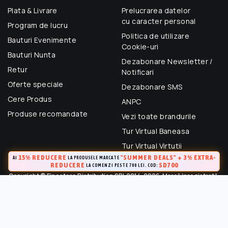
Plata & Livrare
Prelucrarea datelor
cu caracter personal
Program de lucru
Politica de utilizare
Bauturi Evenimente
Cookie-uri
Bauturi Nunta
Dezabonare Newsletter /
Retur
Notificari
Oferte speciale
Dezabonare SMS
Cere Produs
ANPC
Produse recomandate
Vezi toate brandurile
Tur Virtual Baneasa
Tur Virtual Virtutii
15% REDUCERE
"SUMMER DEALS" + 3% EXTRA-
AI
LA PRODUSELE MARCATE
REDUCERE
SD700
LA COMENZI PESTE 700 LEI. COD:
Copyright © Finestore Distribution SRL 2014-2026. Marcă inregistrată.
Toate drepturile rezervate.