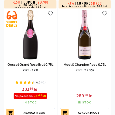
-
15%
| CUPON:
SD700
-
3%
| CUPON:
SD700
și -3% EXTRA la
la orice comandă peste 700 lei
comenzi peste 700 lei
Gosset Grand Rose Brut 0.75L
Moet & Chandon Rose 0.75L
75CL / 12%
75CL / 12.5%
4.5
(6)
303
lei
36
269
lei
98
86
257
lei
*după cupon:
IN STOC
IN STOC
ADAUGA IN COS
ADAUGA IN COS