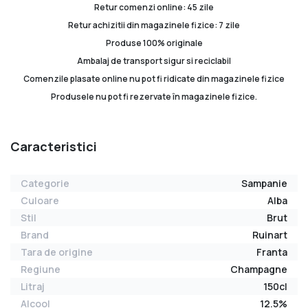
Retur comenzi online: 45 zile
Retur achizitii din magazinele fizice: 7 zile
Produse 100% originale
Ambalaj de transport sigur si reciclabil
Comenzile plasate online nu pot fi ridicate din magazinele fizice
Produsele nu pot fi rezervate în magazinele fizice.
Caracteristici
Categorie
Sampanie
Culoare
Alba
Stil
Brut
Brand
Ruinart
Tara de origine
Franta
Regiune
Champagne
Litraj
150cl
Alcool
12.5%