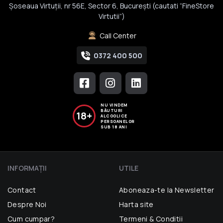
Șoseaua Virtuții, nr 56E, Sector 6, București (cautati “FineStore
Virtutii”)
Call Center
0372 400 500
NU VINDEM
BĂUTURI
18+
ALCOOLICE
PERSOANELOR
SUB 18 ANI
INFORMAŢII
UTILE
Contact
Aboneaza-te la Newsletter
Despre Noi
Harta site
Cum cumpar?
Termeni & Conditii