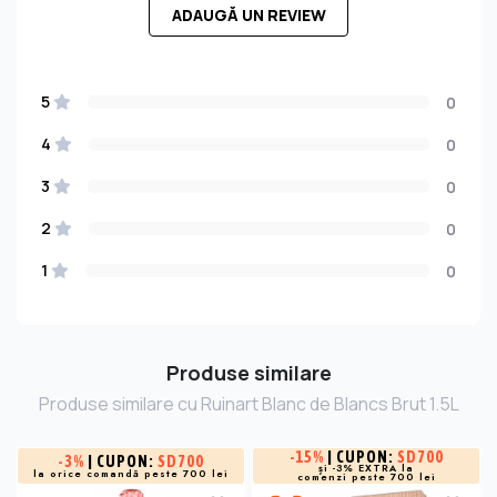
ADAUGĂ UN REVIEW
5
0
4
0
3
0
2
0
1
0
Produse similare
Produse similare cu Ruinart Blanc de Blancs Brut 1.5L
-
15%
| CUPON:
SD700
-
3%
| CUPON:
SD700
și -3% EXTRA la
la orice comandă peste 700 lei
comenzi peste 700 lei