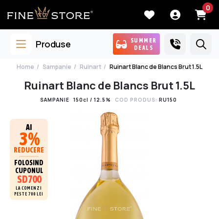
0
SUMMER
Produse
DEALS
Home
Sampanie
Ruinart
Ruinart Blanc de Blancs Brut 1.5L
Ruinart Blanc de Blancs Brut 1.5L
SAMPANIE
150cl / 12.5%
COD PRODUS:
RU150
AI
3%
REDUCERE
FOLOSIND
CUPONUL
SD700
LA COMENZI
PESTE 700 LEI