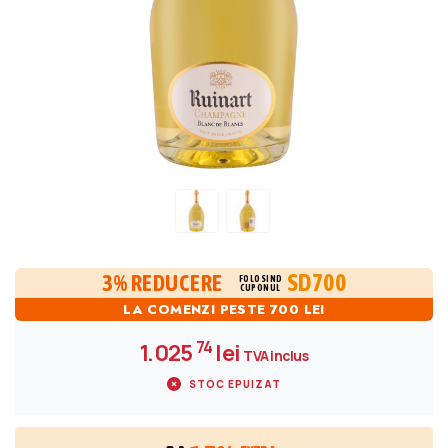
SD700
3% REDUCERE
FOLOSIND
CUPONUL
LA COMENZI PESTE 700 LEI
74
1.025
lei
TVA inclus
STOC EPUIZAT