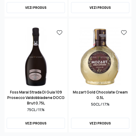
VEZI PRODUS
VEZI PRODUS
Foss Marai Strada Di Guia 109
Mozart Gold Chocolate Cream
Prosecco Valdobbiadene DOCG
0.5L
Brut 0.75L
50CL / 17%
75CL / 11%
VEZI PRODUS
VEZI PRODUS