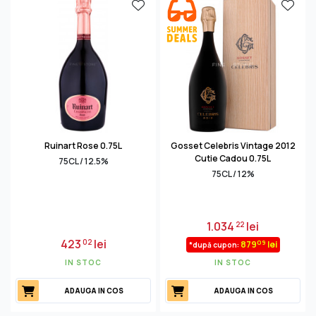
Ruinart Rose 0.75L
Gosset Celebris Vintage 2012
Cutie Cadou 0.75L
75CL / 12.5%
75CL / 12%
1.034
lei
22
423
lei
02
09
879
lei
*după cupon:
IN STOC
IN STOC
ADAUGA IN COS
ADAUGA IN COS