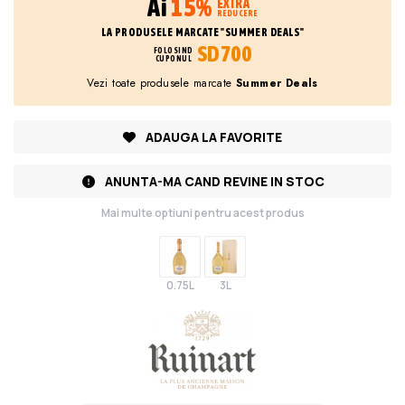
Ai
15%
EXTRA
REDUCERE
LA PRODUSELE MARCATE "SUMMER DEALS"
SD700
FOLOSIND
CUPONUL
Vezi toate produsele marcate
Summer Deals
ADAUGA LA FAVORITE
ANUNTA-MA CAND REVINE IN STOC
Mai multe optiuni pentru acest produs
0.75L
3L