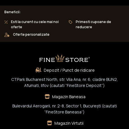
Beneficii:
Esti la curent cu cele mai noi
Primesti cupoane de
oferte
reducere
Oferte personalizate
Depozit / Punct de ridicare
CTPark Bucharest North, str. Vila Ana, nr. 6, cladire BUN2,
Afumati, Ilfov (cautati “FineStore Depozit”)
Magazin Baneasa
Bulevardul Aerogarii, nr. 2-8, Sector 1, Bucureşti (cautati
“FineStore Baneasa”)
Magazin Virtutii