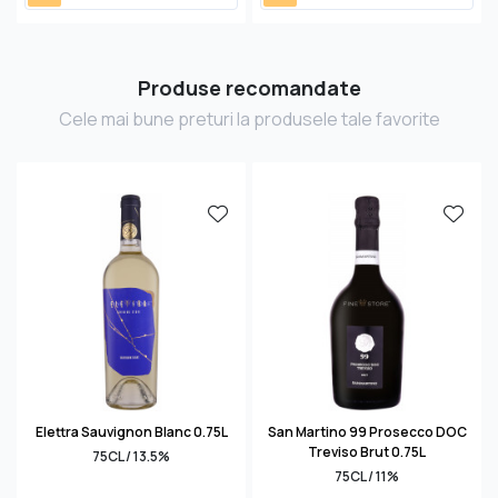
Produse recomandate
Cele mai bune preturi la produsele tale favorite
Elettra Sauvignon Blanc 0.75L
San Martino 99 Prosecco DOC
Treviso Brut 0.75L
75CL / 13.5%
75CL / 11%