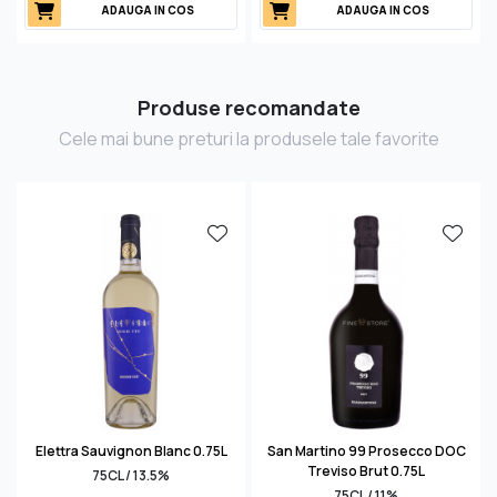
ADAUGA IN COS
ADAUGA IN COS
Produse recomandate
Cele mai bune preturi la produsele tale favorite
Elettra Sauvignon Blanc 0.75L
San Martino 99 Prosecco DOC
Treviso Brut 0.75L
75CL / 13.5%
75CL / 11%