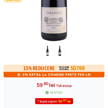
SD700
15% REDUCERE
FOLOSIND
CUPONUL
ȘI -3% EXTRA LA COMENZI PESTE 700 LEI
80
59
lei
TVA inclus
IN STOC
83
50
* după cupon: