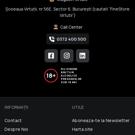
Șoseaua Virtuții, nr 56E, Sector 6, București (cautati “FineStore
Virtutii”)
Call Center
0372 400 500
NU VINDEM
BĂUTURI
18+
ALCOOLICE
PERSOANELOR
SUB 18 ANI
INFORMAŢII
UTILE
Contact
Aboneaza-te la Newsletter
Despre Noi
Harta site