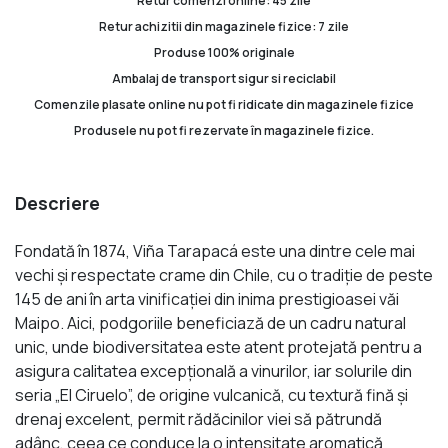
Retur comenzi online: 45 zile
Retur achizitii din magazinele fizice: 7 zile
Produse 100% originale
Ambalaj de transport sigur si reciclabil
Comenzile plasate online nu pot fi ridicate din magazinele fizice
Produsele nu pot fi rezervate în magazinele fizice.
Descriere
Fondată în 1874, Viña Tarapacá este una dintre cele mai
vechi și respectate crame din Chile, cu o tradiție de peste
145 de ani în arta vinificației din inima prestigioasei văi
Maipo. Aici, podgoriile beneficiază de un cadru natural
unic, unde biodiversitatea este atent protejată pentru a
asigura calitatea excepțională a vinurilor, iar solurile din
seria „El Ciruelo”, de origine vulcanică, cu textură fină și
drenaj excelent, permit rădăcinilor viei să pătrundă
adânc, ceea ce conduce la o intensitate aromatică