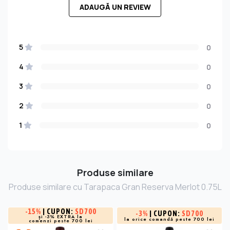
ADAUGĂ UN REVIEW
5
0
4
0
3
0
2
0
1
0
Produse similare
Produse similare cu Tarapaca Gran Reserva Merlot 0.75L
-
15%
| CUPON:
SD700
-
3%
| CUPON:
SD700
și -3% EXTRA la
la orice comandă peste 700 lei
comenzi peste 700 lei