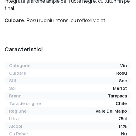
integrate și arome ample de fructe negre, cu tutun fin pe
final.
Culoare:
Roșu rubiniu intens, cu reflexii violet.
Caracteristici
Categorie
Vin
Culoare
Rosu
Stil
Sec
Soi
Merlot
Brand
Tarapaca
Tara de origine
Chile
Regiune
Valle Del Maipo
Litraj
75cl
Alcool
14%
Cu Pahar
Nu