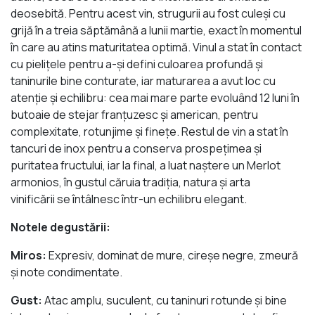
deosebită. Pentru acest vin, strugurii au fost culeși cu
grijă în a treia săptămână a lunii martie, exact în momentul
în care au atins maturitatea optimă. Vinul a stat în contact
cu pielițele pentru a-și defini culoarea profundă și
taninurile bine conturate, iar maturarea a avut loc cu
atenție și echilibru: cea mai mare parte evoluând 12 luni în
butoaie de stejar franțuzesc și american, pentru
complexitate, rotunjime și finețe. Restul de vin a stat în
tancuri de inox pentru a conserva prospețimea și
puritatea fructului, iar la final, a luat naștere un Merlot
armonios, în gustul căruia tradiția, natura și arta
vinificării se întâlnesc într-un echilibru elegant.
Notele degustării:
Miros:
Expresiv, dominat de mure, cireșe negre, zmeură
și note condimentate.
Gust:
Atac amplu, suculent, cu taninuri rotunde și bine