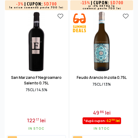
-
15%
| CUPON:
SD700
-
3%
| CUPON:
SD700
și -3% EXTRA la
la orice comandă peste 700 lei
comenzi peste 700 lei
San Marzano F Negroamaro
Feudo Arancio Inzolia 0.75L
Salento 0.75L
75CL / 13%
75CL / 14.5%
49
lei
86
122
lei
17
38
42
lei
*după cupon:
IN STOC
IN STOC