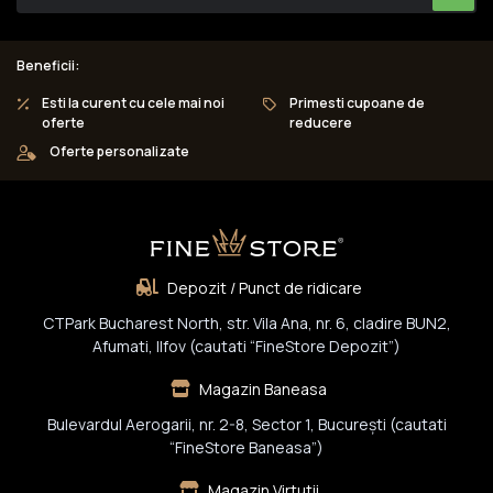
Beneficii:
Esti la curent cu cele mai noi
Primesti cupoane de
oferte
reducere
Oferte personalizate
Depozit / Punct de ridicare
CTPark Bucharest North, str. Vila Ana, nr. 6, cladire BUN2,
Afumati, Ilfov (cautati “FineStore Depozit”)
Magazin Baneasa
Bulevardul Aerogarii, nr. 2-8, Sector 1, Bucureşti (cautati
“FineStore Baneasa”)
Magazin Virtutii