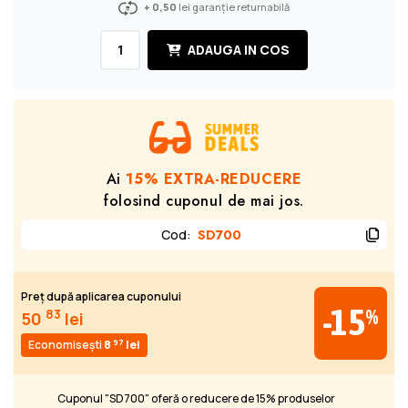
+ 0,50
lei garanție returnabilă
ADAUGA IN COS
Ai
15% EXTRA-REDUCERE
folosind cuponul de mai jos.
Cod
:
SD700
Preț după aplicarea cuponului
-15
%
83
50
lei
97
Economisești
8
lei
Cuponul "SD700" oferă o reducere de 15% produselor