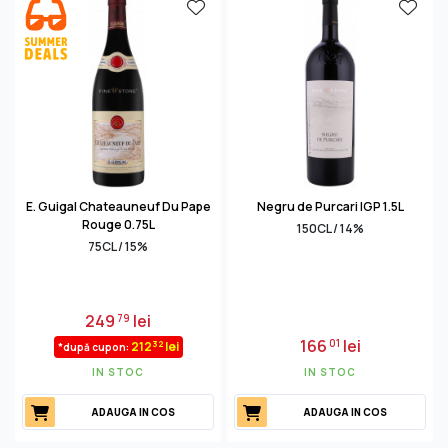
E. Guigal Chateauneuf Du Pape
Negru de Purcari IGP 1.5L
Rouge 0.75L
150CL / 14%
75CL / 15%
249
lei
79
166
lei
01
32
212
lei
*după cupon:
IN STOC
IN STOC
ADAUGA IN COS
ADAUGA IN COS