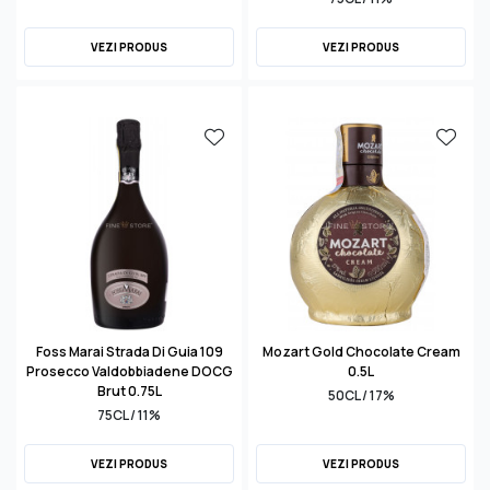
VEZI PRODUS
VEZI PRODUS
Foss Marai Strada Di Guia 109
Mozart Gold Chocolate Cream
Prosecco Valdobbiadene DOCG
0.5L
Brut 0.75L
50CL / 17%
75CL / 11%
VEZI PRODUS
VEZI PRODUS