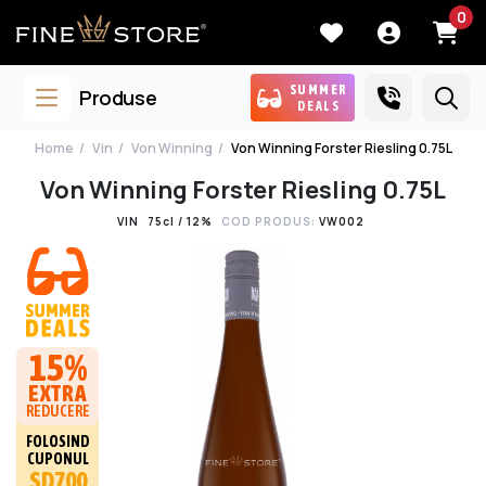
0
SUMMER
Produse
DEALS
Home
Vin
Von Winning
Von Winning Forster Riesling 0.75L
Von Winning Forster Riesling 0.75L
VIN
75cl / 12%
COD PRODUS:
VW002
15%
EXTRA
REDUCERE
FOLOSIND
CUPONUL
SD700