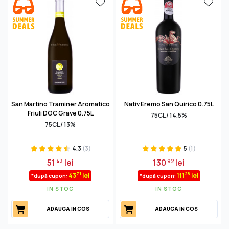
San Martino Traminer Aromatico
Nativ Eremo San Quirico 0.75L
Friuli DOC Grave 0.75L
75CL / 14.5%
75CL / 13%
4.3
(3)
5
(1)
51
lei
130
lei
43
92
71
28
43
lei
111
lei
*după cupon:
*după cupon:
IN STOC
IN STOC
ADAUGA IN COS
ADAUGA IN COS