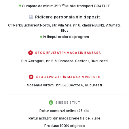
99
Cumpara de minim 399
lei si ai transport GRATUIT
Ridicare personala din depozit
CTPark Bucharest North, str. Vila Ana, nr. 6, cladire BUN2, Afumati,
Ilfov
In timpul orelor de program
STOC EPUIZAT ÎN MAGAZIN BANEASA
Bld. Aerogarii, nr. 2-8, Baneasa, Sector 1, Bucuresti
STOC EPUIZAT ÎN MAGAZIN VIRTUTII
Soseaua Virtutii, nr 56E, Sector 6, Bucuresti
BINE DE STIUT
Retur comenzi online: 45 zile
Retur achizitii din magazinele fizice: 7 zile
Produse 100% originale