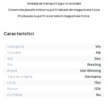
Ambalaj de transport sigur si reciclabil
Comenzile plasate online nu pot fi ridicate din magazinele fizice
Produsele nu pot fi rezervate în magazinele fizice.
Caracteristici
Categorie
Vin
Culoare
Alb
Stil
Sec
Soi
Riesling
Brand
Von Winning
Tara de origine
Germania
Litraj
75cl
Alcool
12%
Cu Pahar
Nu