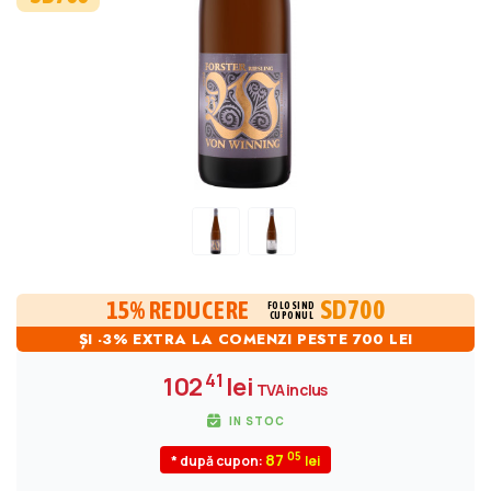
SD700
15% REDUCERE
FOLOSIND
CUPONUL
ȘI -3% EXTRA LA COMENZI PESTE 700 LEI
41
102
lei
TVA inclus
IN STOC
05
87
* după cupon: