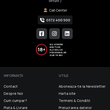
Virtutii”)
Call Center
0372 400 500
NU VINDEM
BĂUTURI
18+
ALCOOLICE
PERSOANELOR
SUB 18 ANI
INFORMAŢII
UTILE
Contact
Aboneaza-te la Newsletter
Despre Noi
Harta site
Cum cumpar?
Termeni & Conditii
Plata & Livrare
Prelucrarea datelor