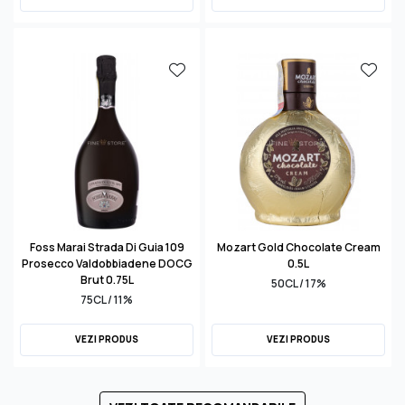
Foss Marai Strada Di Guia 109
Mozart Gold Chocolate Cream
Prosecco Valdobbiadene DOCG
0.5L
Brut 0.75L
50CL / 17%
75CL / 11%
VEZI PRODUS
VEZI PRODUS