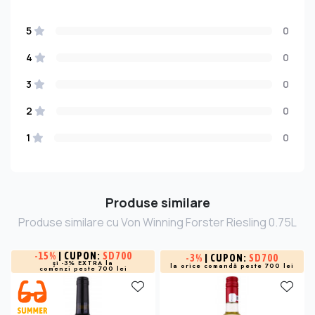
5
0
4
0
3
0
2
0
1
0
Produse similare
Produse similare cu Von Winning Forster Riesling 0.75L
-
15%
| CUPON:
SD700
-
3%
| CUPON:
SD700
și -3% EXTRA la
la orice comandă peste 700 lei
comenzi peste 700 lei