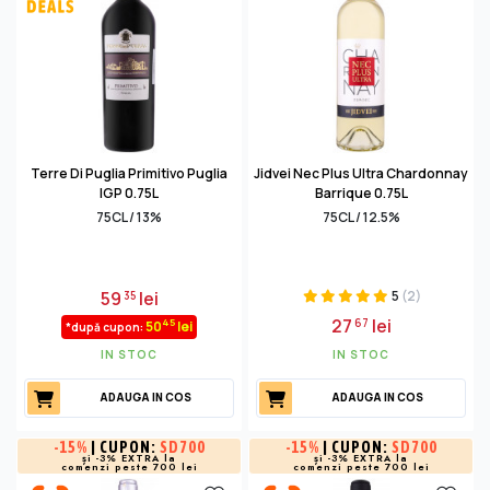
Terre Di Puglia Primitivo Puglia
Jidvei Nec Plus Ultra Chardonnay
IGP 0.75L
Barrique 0.75L
75CL / 13%
75CL / 12.5%
59
lei
5
(2)
35
27
lei
67
45
50
lei
*după cupon:
IN STOC
IN STOC
ADAUGA IN COS
ADAUGA IN COS
-
15%
| CUPON:
SD700
-
15%
| CUPON:
SD700
și -3% EXTRA la
și -3% EXTRA la
comenzi peste 700 lei
comenzi peste 700 lei