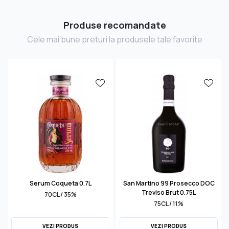
Produse recomandate
Cele mai bune preturi la produsele tale favorite
Serum Coqueta 0.7L
San Martino 99 Prosecco DOC
Treviso Brut 0.75L
70CL / 35%
75CL / 11%
VEZI PRODUS
VEZI PRODUS