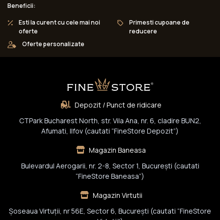
Beneficii:
Esti la curent cu cele mai noi
Primesti cupoane de
oferte
reducere
Oferte personalizate
Depozit / Punct de ridicare
CTPark Bucharest North, str. Vila Ana, nr. 6, cladire BUN2,
Afumati, Ilfov (cautati “FineStore Depozit”)
Magazin Baneasa
Bulevardul Aerogarii, nr. 2-8, Sector 1, Bucureşti (cautati
“FineStore Baneasa”)
Magazin Virtutii
Șoseaua Virtuții, nr 56E, Sector 6, București (cautati “FineStore