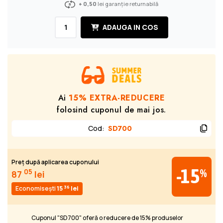
+ 0,50
lei garanție returnabilă
ADAUGA IN COS
Ai
15% EXTRA-REDUCERE
folosind cuponul de mai jos.
Cod
:
SD700
Preț după aplicarea cuponului
-15
%
05
87
lei
36
Economisești
15
lei
Cuponul "SD700" oferă o reducere de 15% produselor