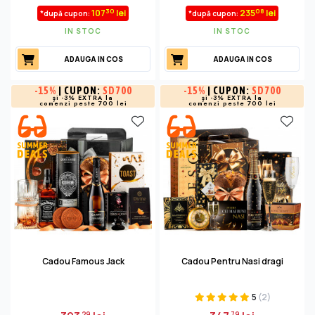
30
08
107
lei
235
lei
*după cupon:
*după cupon:
IN STOC
IN STOC
ADAUGA IN COS
ADAUGA IN COS
-
15%
| CUPON:
SD700
-
15%
| CUPON:
SD700
și -3% EXTRA la
și -3% EXTRA la
comenzi peste 700 lei
comenzi peste 700 lei
Cadou Famous Jack
Cadou Pentru Nasi dragi
5
(2)
29
79