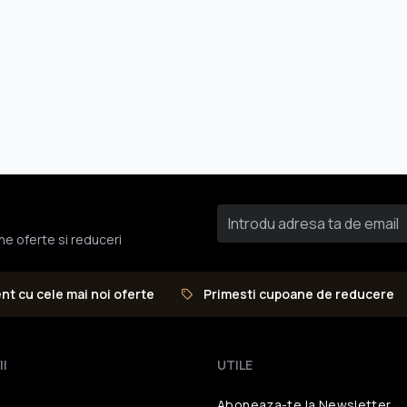
une oferte si reduceri
ent cu cele mai noi oferte
Primesti cupoane de reducere
II
UTILE
Aboneaza-te la Newsletter