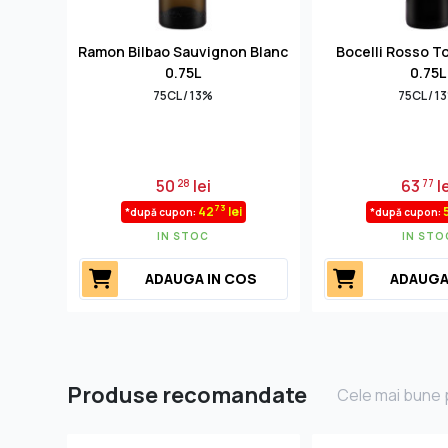
Ramon Bilbao Sauvignon Blanc
Bocelli Rosso T
0.75L
0.75L
75CL / 13%
75CL / 1
50
lei
63
le
28
77
73
42
lei
*după cupon:
*după cupon:
IN STOC
IN STO
ADAUGA IN COS
ADAUGA
Produse recomandate
Cele mai bune p