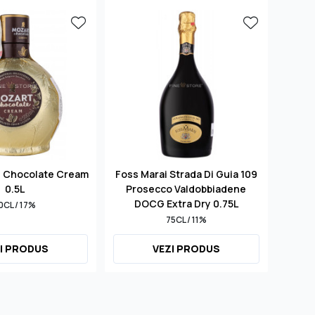
d Chocolate Cream
Foss Marai Strada Di Guia 109
S
0.5L
Prosecco Valdobbiadene
Mill
DOCG Extra Dry 0.75L
0CL / 17%
75CL / 11%
I PRODUS
VEZI PRODUS