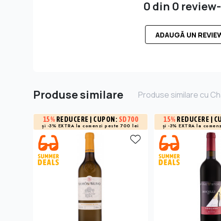
0 din 0 review-
ADAUGĂ UN REVIE
Produse similare
Produse similare cu C
15%
REDUCERE
| CUPON:
SD700
15%
REDUCERE
| C
și -3% EXTRA la
comenzi peste 700 lei
și -3% EXTRA la
comenz