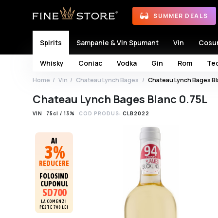
SUMMER DEALS
Spirits
Sampanie & Vin Spumant
Vin
Cosu
Whisky
Coniac
Vodka
Gin
Rom
Teq
Home
Vin
Chateau Lynch Bages
Chateau Lynch Bages Bl
Chateau Lynch Bages Blanc 0.75L
VIN
75cl / 13%
COD PRODUS:
CLB2022
AI
3%
REDUCERE
FOLOSIND
CUPONUL
SD700
LA COMENZI
PESTE 700 LEI