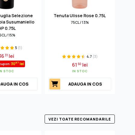
Puglia Selezione
Tenuta Ulisse Rose 0.75L
Casa 
oia Susumaniello
75CL / 13%
GP 0.75L
5CL / 15%
5
(1)
36
lei
31
4.7
(3)
87
30
lei
61
lei
cupon:
50
IN STOC
IN STOC
AUGA IN COS
ADAUGA IN COS
VEZI TOATE RECOMANDARILE