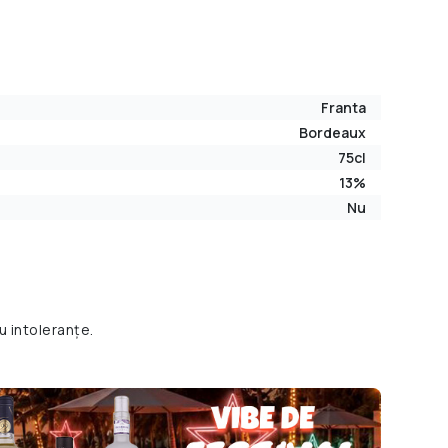
Franta
Bordeaux
75cl
13%
Nu
u intoleranțe.