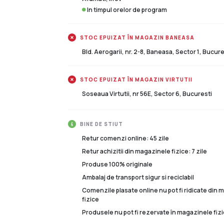
In timpul orelor de program
STOC EPUIZAT ÎN MAGAZIN BANEASA
Bld. Aerogarii, nr. 2-8, Baneasa, Sector 1, Bucure
STOC EPUIZAT ÎN MAGAZIN VIRTUTII
Soseaua Virtutii, nr 56E, Sector 6, Bucuresti
BINE DE STIUT
Retur comenzi online: 45 zile
Retur achizitii din magazinele fizice: 7 zile
Produse 100% originale
Ambalaj de transport sigur si reciclabil
Comenzile plasate online nu pot fi ridicate din
fizice
Produsele nu pot fi rezervate în magazinele fizi