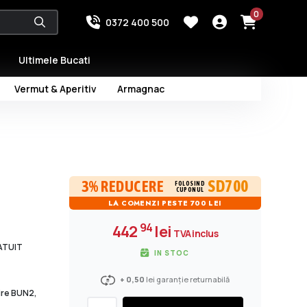
0
0372 400 500
Ultimele Bucati
Vermut & Aperitiv
Armagnac
SD700
3% REDUCERE
FOLOSIND
CUPONUL
LA COMENZI PESTE 700 LEI
94
442
lei
TVA inclus
RATUIT
IN STOC
+ 0,50
lei garanție returnabilă
dire BUN2,