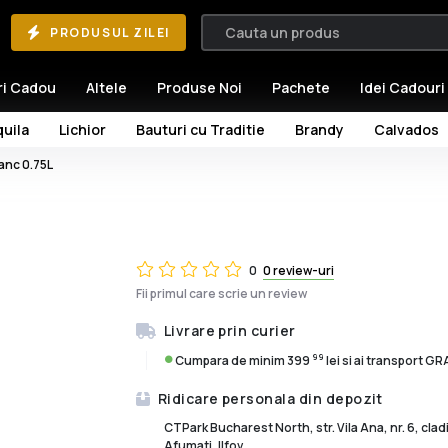
PRODUSUL ZILEI
ri Cadou
Altele
Produse Noi
Pachete
Idei Cadouri
uila
Lichior
Bauturi cu Traditie
Brandy
Calvados
anc 0.75L
0
0 review-uri
Fii primul care scrie un review
Livrare prin curier
99
Cumpara de minim 399
lei si ai transport G
Ridicare personala din depozit
CTPark Bucharest North, str. Vila Ana, nr. 6, cla
Afumati, Ilfov