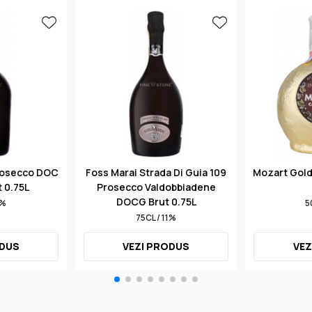
rosecco DOC
Foss Marai Strada Di Guia 109
Mozart Gol
t 0.75L
Prosecco Valdobbiadene
DOCG Brut 0.75L
1%
5
75CL / 11%
ODUS
VEZI PRODUS
VEZ