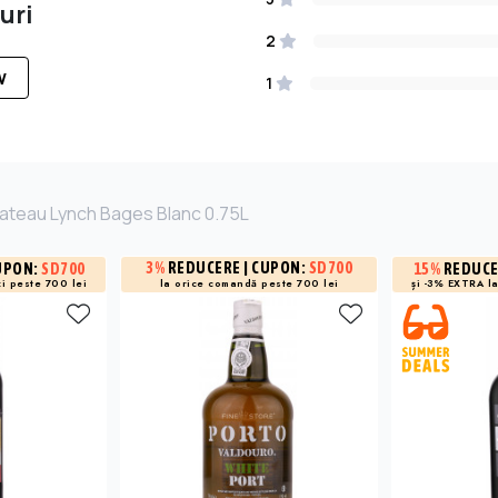
uri
2
W
1
hateau Lynch Bages Blanc 0.75L
3%
REDUCERE
| CUPON:
SD700
UPON:
SD700
15%
REDUC
i peste 700 lei
și -3% EXTRA l
la orice comandă peste 700 lei