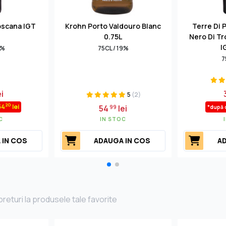
oscana IGT
Krohn Porto Valdouro Blanc
Terre Di 
0.75L
Nero Di Tr
I
3%
75CL / 19%
7
i
5
(2)
20
54
lei
54
lei
99
*după 
C
IN STOC
 IN COS
ADAUGA IN COS
AD
returi la produsele tale favorite