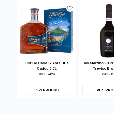
Flor De Cana 12 Ani Cutie
San Martino 99 P
Cadou 0.7L
Treviso Bru
70CL / 40%
75CL / 1
VEZI PRODUS
VEZI PR