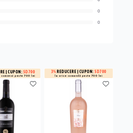
0
0
3%
REDUCERE
| CUPON:
SD700
ERE
| CUPON:
SD700
15%
R
a
comenzi peste 700 lei
și -3% 
la orice comandă peste 700 lei