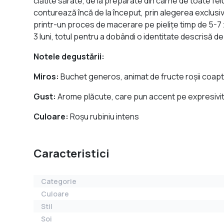
clătite sărate, de la preparate din carne de toate fe
conturează încă de la început, prin alegerea exclusiv
printr-un proces de macerare pe pielițe timp de 5-7 zil
3 luni, totul pentru a dobândi o identitate descrisă 
Notele degustării:
Miros:
Buchet generos, animat de fructe roșii coapte,
Gust:
Arome plăcute, care pun accent pe expresivita
Culoare:
Roșu rubiniu intens
Caracteristici
Categorie
Culoare
Stil
Soi