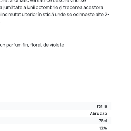
chet aromatic versatil ce descrie vinul se
ma jumătate a lunii octombrie şi trecerea acestora
iind mutat ulterior în sticlă unde se odihneşte alte 2-
.
n parfum fin, floral, de violete
Italia
Abruzzo
75cl
13%