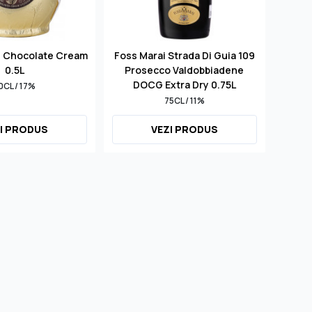
d Chocolate Cream
Foss Marai Strada Di Guia 109
S
0.5L
Prosecco Valdobbiadene
Mill
DOCG Extra Dry 0.75L
0CL / 17%
75CL / 11%
I PRODUS
VEZI PRODUS