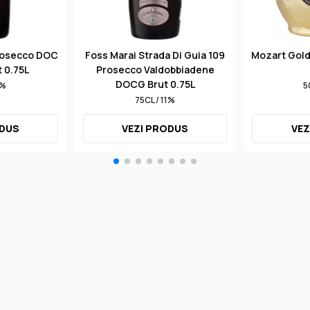
rosecco DOC
Foss Marai Strada Di Guia 109
Mozart Gol
t 0.75L
Prosecco Valdobbiadene
DOCG Brut 0.75L
1%
5
75CL / 11%
ODUS
VEZI PRODUS
VEZ