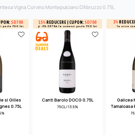
ontesa Vigna Corvino Montepulciano D'Abruzzo 0.75L
3%
REDUCE
UPON:
SD700
15%
REDUCERE
| CUPON:
SD700
i peste 700 lei
și -3% EXTRA la
comenzi peste 700 lei
la orice co
e si Gilles
Canti Barolo DOCG 0.75L
Galicea 
ignes 0.75L
Tamaioasa 
75CL / 13.5%
.5%
75