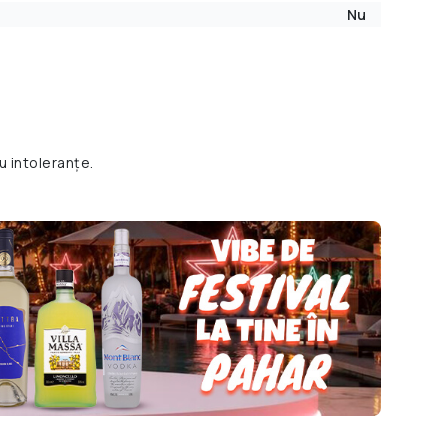
Nu
u intoleranțe.