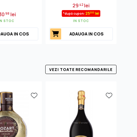
29
lei
42
00
25
lei
30
lei
98
*după cupon:
IN STOC
IN STOC
AUGA IN COS
ADAUGA IN COS
VEZI TOATE RECOMANDARILE