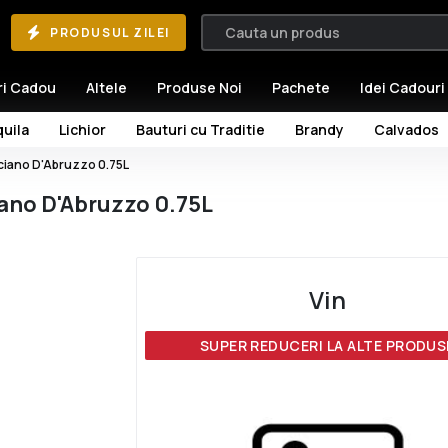
PRODUSUL ZILEI
ri Cadou
Altele
Produse Noi
Pachete
Idei Cadouri
uila
Lichior
Bauturi cu Traditie
Brandy
Calvados
ciano D'Abruzzo 0.75L
ano D'Abruzzo 0.75L
Vin
SUPER REDUCERI LA ALTE PRODUS