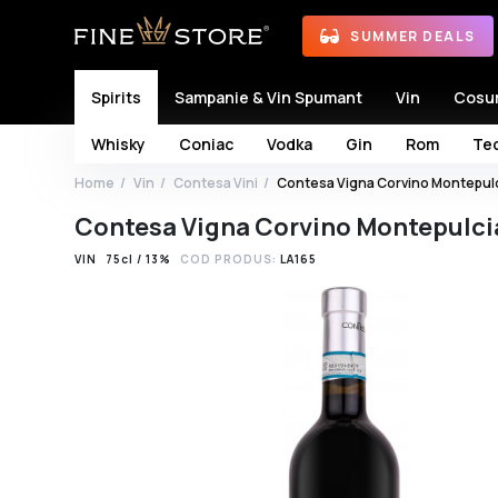
SUMMER DEALS
Spirits
Sampanie & Vin Spumant
Vin
Cosu
Whisky
Coniac
Vodka
Gin
Rom
Teq
Home
Vin
Contesa Vini
Contesa Vigna Corvino Montepul
Contesa Vigna Corvino Montepulci
VIN
75cl / 13%
COD PRODUS:
LA165