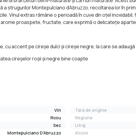
lurile la brânzeturi semi-maturate și cărnuri maturate. Acest bu
ă a strugurilor Montepulciano d’Abruzzo, recoltarea lor în pri
e. Vinul extras rămâne o perioadă în cuve din oțel inoxidabil, f
de arome proaspete, fructate, care exprimă o delicateţe aparte
 cu accent pe cireşe dulci şi cireşe negre, la care se adaugă u
tea cireşelor roşii şi negre bine coapte
Vin
Tara de origine
Rosu
Regiune
Sec
Litraj
Montepulciano D'Abruzzo
Alcool