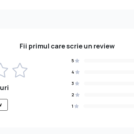
Fii primul care scrie un review
5
4
3
uri
2
W
1