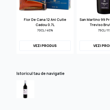
Flor De Cana 12 Ani Cutie
San Martino 99 P
Cadou 0.7L
Treviso Bru
70CL / 40%
75CL / 1
VEZI PRODUS
VEZI PR
Istoricul tau de navigatie