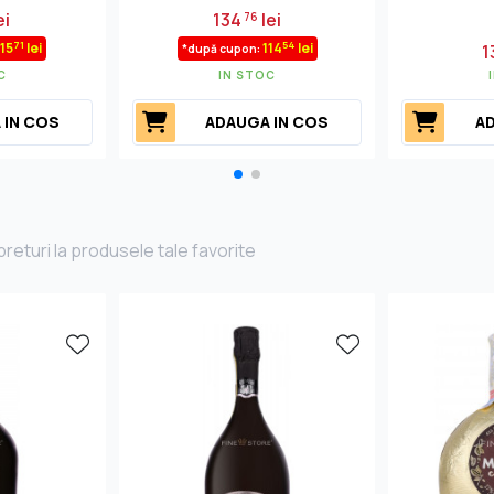
ei
134
lei
76
71
54
115
lei
114
lei
1
*după cupon:
C
IN STOC
 IN COS
ADAUGA IN COS
AD
returi la produsele tale favorite