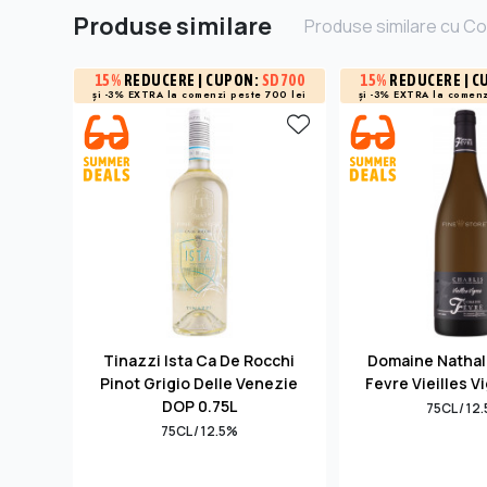
Produse similare
Produse similare cu C
15%
REDUCERE
| CUPON:
SD700
15%
REDUCERE
| C
și -3% EXTRA la
comenzi peste 700 lei
și -3% EXTRA la
comenz
Tinazzi Ista Ca De Rocchi
Domaine Nathali
Pinot Grigio Delle Venezie
Fevre Vieilles V
DOP 0.75L
75CL / 12
75CL / 12.5%