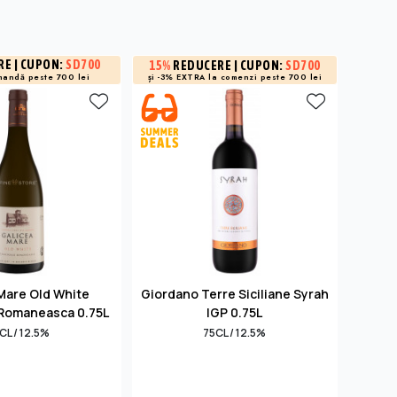
RE
| CUPON:
SD700
3%
R
15%
REDUCERE
| CUPON:
SD700
și -3% EXTRA la
comenzi peste 700 lei
mandă peste 700 lei
la 
Mare Old White
Giordano Terre Siciliane Syrah
Cha
Romaneasca 0.75L
IGP 0.75L
Em
CL / 12.5%
75CL / 12.5%