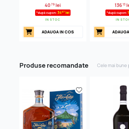
40
lei
136
l
79
13
67
34
lei
*după cupon:
*după cupon:
IN STOC
IN STO
ADAUGA IN COS
ADAUGA
Produse recomandate
Cele mai bune p