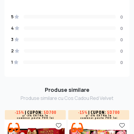
5
0
4
0
3
0
2
0
1
0
Produse similare
Produse similare cu Cos Cadou Red Velvet
-
15%
| CUPON:
SD700
-
15%
| CUPON:
SD700
și -3% EXTRA la
și -3% EXTRA la
comenzi peste 700 lei
comenzi peste 700 lei