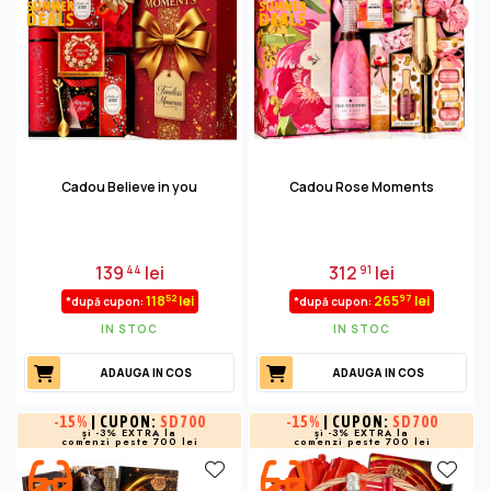
Cadou Believe in you
Cadou Rose Moments
139
lei
312
lei
44
91
52
97
118
lei
265
lei
*după cupon:
*după cupon:
IN STOC
IN STOC
ADAUGA IN COS
ADAUGA IN COS
-
15%
| CUPON:
SD700
-
15%
| CUPON:
SD700
și -3% EXTRA la
și -3% EXTRA la
comenzi peste 700 lei
comenzi peste 700 lei