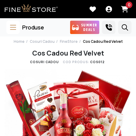
0
SUMMER
Produse
DEALS
Home
Cosuri Cadou
FineStore
Cos Cadou Red Velvet
Cos Cadou Red Velvet
COSURI CADOU
COD PRODUS:
COS012