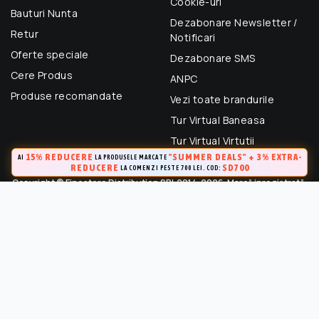
Cookie-uri
Bauturi Nunta
Dezabonare Newsletter /
Retur
Notificari
Oferte speciale
Dezabonare SMS
Cere Produs
ANPC
Produse recomandate
Vezi toate brandurile
Tur Virtual Baneasa
Tur Virtual Virtutii
15% REDUCERE
"SUMMER DEALS" + 3% EXTRA-
AI
LA PRODUSELE MARCATE
REDUCERE
SD700
LA COMENZI PESTE 700 LEI. COD:
Copyright © Finestore Distribution SRL 2014-2026. Marcă inregistrată.
Toate drepturile rezervate.