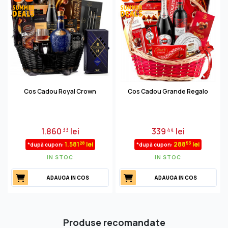
Cos Cadou Royal Crown
Cos Cadou Grande Regalo
1.860
lei
339
lei
33
44
28
53
1.581
lei
288
lei
*după cupon:
*după cupon:
IN STOC
IN STOC
ADAUGA IN COS
ADAUGA IN COS
Produse recomandate