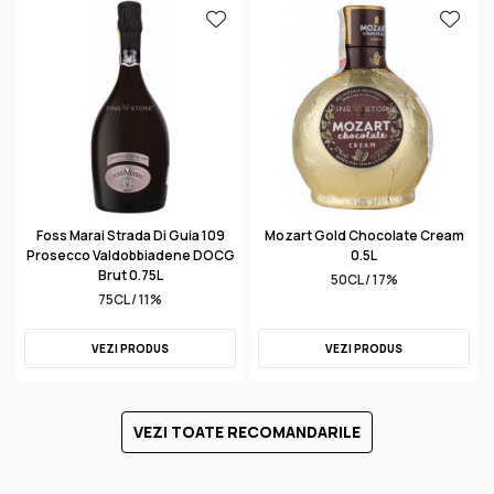
Foss Marai Strada Di Guia 109
Mozart Gold Chocolate Cream
Prosecco Valdobbiadene DOCG
0.5L
Brut 0.75L
50CL / 17%
75CL / 11%
VEZI PRODUS
VEZI PRODUS
VEZI TOATE RECOMANDARILE