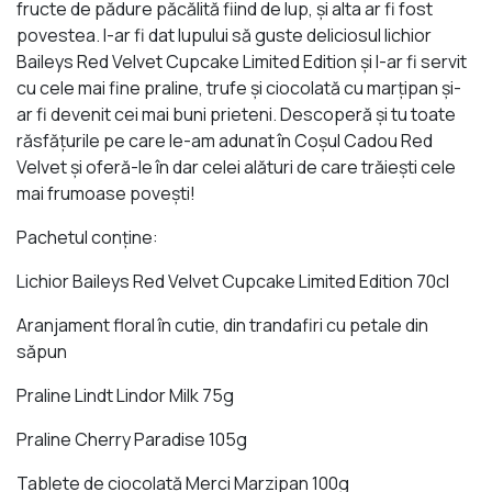
fructe de pădure păcălită fiind de lup, şi alta ar fi fost
povestea. I-ar fi dat lupului să guste deliciosul lichior
Baileys Red Velvet Cupcake Limited Edition şi l-ar fi servit
cu cele mai fine praline, trufe şi ciocolată cu marţipan şi-
ar fi devenit cei mai buni prieteni. Descoperă şi tu toate
răsfăţurile pe care le-am adunat în Coşul Cadou Red
Velvet şi oferă-le în dar celei alături de care trăieşti cele
mai frumoase poveşti!
Pachetul conţine:
Lichior Baileys Red Velvet Cupcake Limited Edition 70cl
Aranjament floral în cutie, din trandafiri cu petale din
săpun
Praline Lindt Lindor Milk 75g
Praline Cherry Paradise 105g
Tablete de ciocolată Merci Marzipan 100g